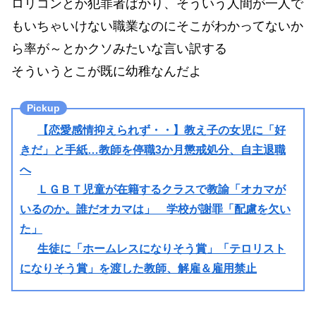
ロリコンとか犯罪者ばかり、そういう人間が一人で
もいちゃいけない職業なのにそこがわかってないか
ら率が～とかクソみたいな言い訳する
そういうとこが既に幼稚なんだよ
【恋愛感情抑えられず・・】教え子の女児に「好
きだ」と手紙…教師を停職3か月懲戒処分、自主退職
へ
ＬＧＢＴ児童が在籍するクラスで教諭「オカマが
いるのか。誰だオカマは」 学校が謝罪「配慮を欠い
た」
生徒に「ホームレスになりそう賞」「テロリスト
になりそう賞」を渡した教師、解雇＆雇用禁止