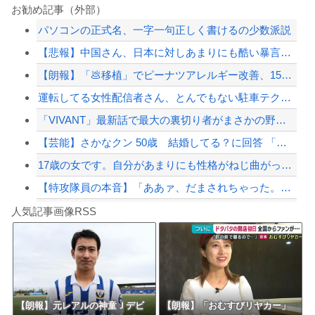
分かった分かった！もう認めるよ…！！って事
お勧め記事（外部）
パソコンの正式名、一字一句正しく書けるの少数派説
海外「日本人は何に使ってるんだ？」 世界的ブームの日本の食品、買ってみたものの使...
【悲報】中国さん、日本に対しあまりにも酷い暴言を放つ 「侵略戦争仕掛けたくせに...
長崎の語り部お爺ちゃん（84）、修学旅行生に「日本も原爆を持たないと負ける」と言...
【朗報】「💩移植」でピーナツアレルギー改善、15人中6人が数粒食べられるように
【画像】瞬間-26℃冷却のベルトファンが今なら4,980円ｗｗｗ
運転してる女性配信者さん、とんでもない駐車テクニックを見せつけてネット民をドン引...
【配信者】「金バエ」のSNS更新が1週間途絶え、様々な憶測が飛び交う。1週間ぶり...
「VIVANT」最新話で最大の裏切り者がまさかの野崎さん！ネット衝撃「嘘だろ」「...
【緊急速報】NYで警官が黒人男性の首を絞め、暴動第二波不可避へ
【芸能】さかなクン 50歳 結婚してる？に回答 「幸せだな～」
17歳の女です。自分があまりにも性格がねじ曲がっていてどう矯正したらいいのか分か...
【特攻隊員の本音】「ああァ、だまされちゃった。今度生れる時はアメリカへ生れるぞ」...
Powered by livedoor 相互RSS
【動画】バイクの少年を無理やり止めるパトカーが怖いｗｗｗｗ
人気記事画像RSS
大男「1回戦の相手はこのｶﾞｷか？楽勝だな」少年剣士「…ふんっ、あまり調子に乗ら...
8/4のニュース
日本旅行キャンセルすべきか…1万年ぶり史上最大級の火山の兆し＝韓国の反応
更新中止のお知らせ
【朗報】元レアルの神童Ｊデビ
【朗報】「おむすびリヤカー」