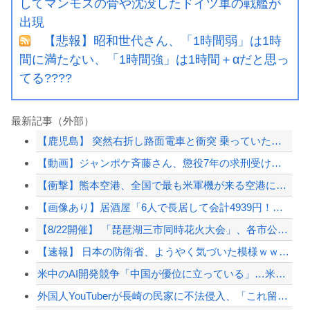
してマンモスの骨や沈没したドイツ軍の戦艦が
出現
【悲報】昭和世代さん、「1時間弱」は1時
間に満たない、「1時間強」は1時間＋αだと思っ
てる????
最新記事（外部）
【鹿児島】 突然右折し路面電車と衝突 乗っていた男女3人は車を放置しダッシュで逃...
【動画】ジャンポケ斉藤さん、懲役7年の求刑受けたあとのTikTokライブ配信がヤ...
【衝撃】熊本空港、全国で最も米軍機が来る空港になっていた
【画像あり】居酒屋「6人で長居して会計4939円！喋りたいだけなら公園に行ってく...
【8/22開催】 「琵琶湖三市同時花火大会」、各市公式「そんな花火大会は存在しな...
【速報】 日本の防衛省、ようやく気づいた模様ｗｗｗｗｗ
米中のAI開発競争「中国が優位に立っている」…米新興企業CEOが予測！
外国人YouTuberが長崎の民家に不法侵入、「これ留守にしてるだけじゃないの？...