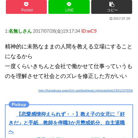
Pocket
LINE
コピー
2017.07.29
1:
名無しさん
2017/07/28(金)19:17:34
ID:wC9
精神的に未熟なままの人間を教える立場にすること
になるから
一度くらいきちんと会社で働かせて仕事っていうも
のを理解させて社会とのズレを修正した方がいい
http://hayabusa.open2ch.net/test/read.cgi/news4vip/1501237054/
【恋愛感情抑えられず・・】教え子の女児に「好
きだ」と手紙…教師を停職3か月懲戒処分、自主退職
へ