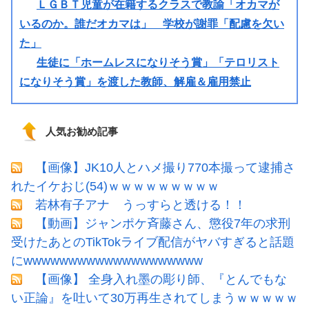
ＬＧＢＴ児童が在籍するクラスで教諭「オカマが
いるのか。誰だオカマは」 学校が謝罪「配慮を欠い
た」
生徒に「ホームレスになりそう賞」「テロリスト
になりそう賞」を渡した教師、解雇＆雇用禁止
人気お勧め記事
【画像】JK10人とハメ撮り770本撮って逮捕さ
れたイケおじ(54)ｗｗｗｗｗｗｗｗｗ
若林有子アナ うっすらと透ける！！
【動画】ジャンポケ斉藤さん、懲役7年の求刑
受けたあとのTikTokライブ配信がヤバすぎると話題
にwwwwwwwwwwwwwwwwwwww
【画像】 全身入れ墨の彫り師、『とんでもな
い正論』を吐いて30万再生されてしまうｗｗｗｗｗ