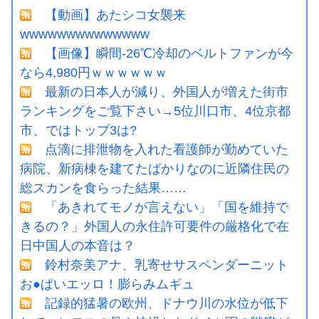
【動画】あたシコ女襲来
wwwwwwwwwwwwww
【画像】瞬間-26℃冷却のベルトファンが今
なら4,980円ｗｗｗｗｗｗ
最新の日本人が減り、外国人が増えた街市
ランキングをご覧下さい→5位川口市、4位京都
市、ではトップ3は?
点滴に排泄物を入れた看護師が勤めていた
病院、新病棟を建てたばかりなのに近隣住民の
総スカンを食らった結果……
「あきれてモノが言えない」「国を維持で
きるの？」外国人の永住許可要件の厳格化で在
日中国人の本音は？
鈴村奈美アナ、乳寄せサスペンダーニット
お●ぱいエッロ！膨らみムギュ
記録的猛暑の欧州、ドナウ川の水位が低下