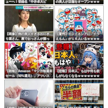
ューへ！登録名「中井卓大ピ
の美人が店舗をオープンｗｗｗ
海外「おめでとうタキ！」リヴァプール南野がバースデーゴール！！
ピ」日本初挑戦の22歳今治MFが
ｗｗｗｗｗｗｗｗｗ
開幕戦に先発
Powered by livedoor 相互RSS
【画像】例の美人すぎるおにぎ
【驚愕】インドネシアに「ドラ
り屋さん、裏でおっさんが握っ
えもん」が１６人いるｗｗｗｗ
ていたｗｗｗｗｗｗｗｗｗｗｗ
ｗｗｗｗｗｗｗ
ｗｗｗｗｗｗ
【朗報】Amazon「マンガ毎週末
【悲報】日本人、もはや何も欲
セール（50%還元）」アツいス
しがらなくなるｗｗｗｗｗｗｗ
ポーツマンガ祭り最終日到
ｗｗｗｗｗｗｗｗｗｗｗｗｗｗ
来！！！
ｗｗｗ