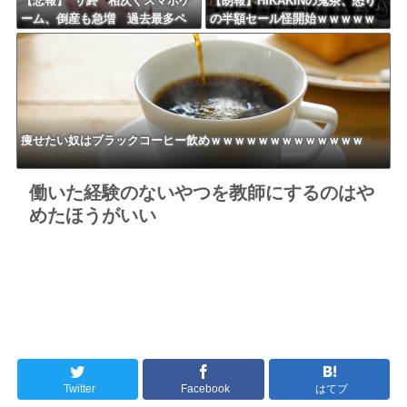
【悲報】”サ終” 相次ぐスマホゲ
【朗報】HIKAKINの鬼茶、怒り
ーム、倒産も急増 過去最多ペ
の半額セール怪開始ｗｗｗｗｗ
ースで推移 「当たれば一攫千
ｗｗｗｗｗｗｗｗｗ
金」過去の時代に
痩せたい奴はブラックコーヒー飲めｗｗｗｗｗｗｗｗｗｗｗｗｗ
働いた経験のないやつを教師にするのはや
めたほうがいい
Twitter
Facebook
はてブ