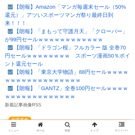
【朗報】Amazon「マンガ毎週末セール（50%
還元）」アツいスポーツマンガ祭り最終日到
来！！！
【朗報】「まもって守護月天」「クローバー」
が99円セールｗｗｗｗｗｗｗｗｗｗｗｗ
【朗報】「ドラゴン桜」フルカラー 版 全巻70
円セールｗｗｗｗｗｗｗｗ スポーツ漫画50％ポイ
ント還元セール
【朗報】「東京大学物語」88円セールｗｗｗｗ
ｗｗｗｗｗｗｗｗｗｗｗｗｗｗ
【朗報】「GANTZ」全巻100円セールｗｗｗｗ
ｗｗｗｗｗｗｗｗｗｗｗｗｗ
新着記事画像RSS
【無料・激安】Amazon Kindle本のセール情報
メニュー
ホーム
検索
トップ
サイドバー