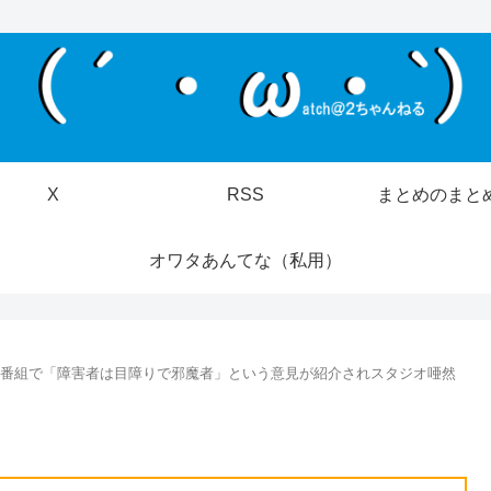
X
RSS
まとめのまと
オワタあんてな（私用）
祉番組で「障害者は目障りで邪魔者」という意見が紹介されスタジオ唖然