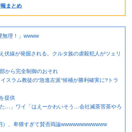
ル情報まとめ
理無理！」wwww
え伏線が発掘される。クルタ族の虐殺犯人がツェリ
外部から完全制御のおそれ
イスラム教徒の“急進左派”候補が勝利確実に?トラ
を提供
れた…」ワイ「はえーかわいそう…会社滅茶苦茶やろ
）、卑猥すぎて賛否両論wwwwwwwwwwww