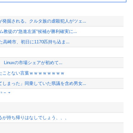
発掘される。クルタ族の虐殺犯人がツェ...
教徒の“急進左派”候補が勝利確実に...
高崎市、初日に1170匹持ち込ま...
inuxの市場シェアが初めて...
たことない言葉ｗｗｗｗｗｗｗｗ
しまった」同乗していた県議を含め男女...
起こる・・・・・
ｗｗｗｗｗｗｗｗｗｗｗｗｗｗｗｗｗ...
・・
るが持ち帰りはなしでしょう、、、