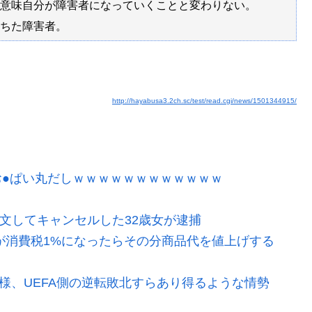
意味自分が障害者になっていくことと変わりない。
ちた障害者。
http://hayabusa3.2ch.sc/test/read.cgi/news/1501344915/
●ぱい丸だしｗｗｗｗｗｗｗｗｗｗｗｗ
注文してキャンセルした32歳女が逮捕
が消費税1%になったらその分商品代を値上げする
模様、UEFA側の逆転敗北すらあり得るような情勢