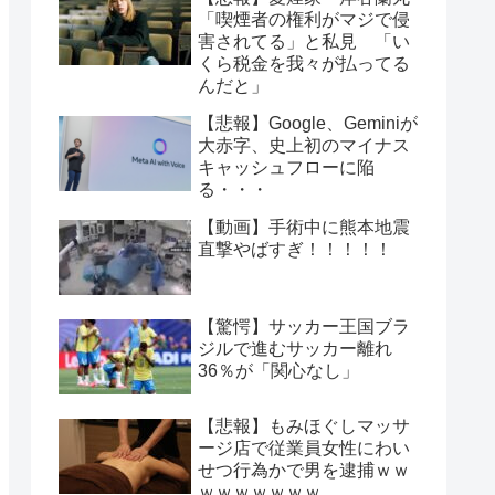
「喫煙者の権利がマジで侵
害されてる」と私見 「い
くら税金を我々が払ってる
んだと」
【悲報】Google、Geminiが
大赤字、史上初のマイナス
キャッシュフローに陥
る・・・
【動画】手術中に熊本地震
直撃やばすぎ！！！！！
【驚愕】サッカー王国ブラ
ジルで進むサッカー離れ
36％が「関心なし」
【悲報】もみほぐしマッサ
ージ店で従業員女性にわい
せつ行為かで男を逮捕ｗｗ
ｗｗｗｗｗｗｗ