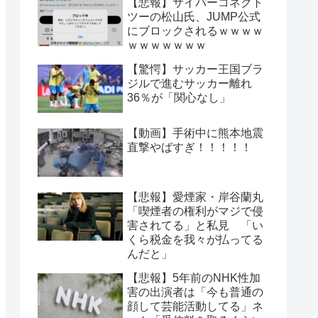
【悲報】サイバーコネクト
ツーの松山氏、JUMP公式
にブロックされるｗｗｗｗ
ｗｗｗｗｗｗｗ
【驚愕】サッカー王国ブラ
ジルで進むサッカー離れ
36％が「関心なし」
【動画】手術中に熊本地震
直撃やばすぎ！！！！！
【悲報】愛煙家・岸谷蘭丸
「喫煙者の権利がマジで侵
害されてる」と私見 「い
くら税金を我々が払ってる
んだと」
【悲報】5年前のNHK性加
害の出演者は「今も普通の
顔して芸能活動してる」ネ