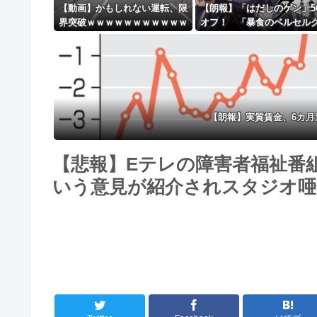
【動画】かもしれない運転、限
【朗報】「はだしのゲン」5
界突破ｗｗｗｗｗｗｗｗｗｗｗ
オフ！ 「暴食のベルセル
ｗｗｗｗｗｗ
14巻無料ｗｗｗｗｗｗ
【朗報】実質賃金、6カ
【悲報】Eテレの障害者福祉番
いう意見が紹介されスタジオ唖