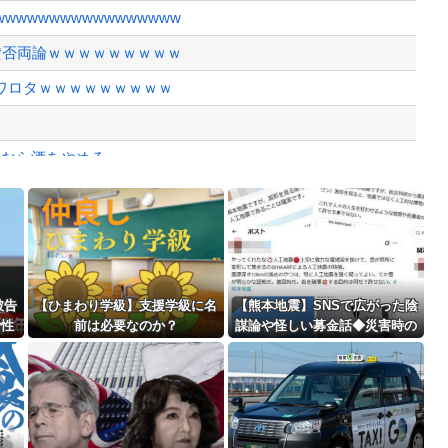
から相手してくれ
wwwwwwwwwwwwwww
、様々な憶測が飛び交う。1週間ぶり...
賛否両論ｗｗｗｗｗｗｗｗｗ
、暴動第二波不可避へ
ワロタｗｗｗｗｗｗｗｗｗ
いなら酒をやめろ
と衝突したドラレコが（ノ∇`）
Powered by livedoor 相互RSS
」
最大級の火山の兆し＝韓国の反応
被告
【ひまわり学級】支援学級に名
【熊本地震】SNSで広がった陰
で性
前は必要なのか？
謀論や怪しい募金話◆災害時の
ｗｗ
デマ注意、専門家は「一次情報
チェックを」
バースデーゴール！！