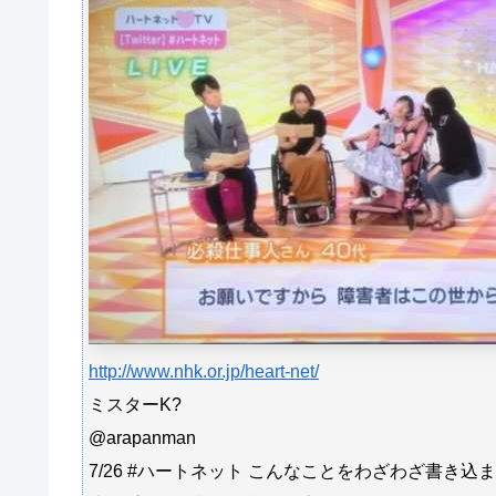
http://www.nhk.or.jp/heart-net/
ミスターK?
@arapanman
7/26 #ハートネット こんなことをわざわざ書き