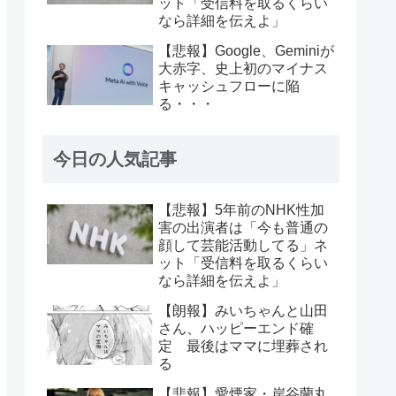
ット「受信料を取るくらい
なら詳細を伝えよ」
【悲報】Google、Geminiが
大赤字、史上初のマイナス
キャッシュフローに陥
る・・・
今日の人気記事
【悲報】5年前のNHK性加
害の出演者は「今も普通の
顔して芸能活動してる」ネ
ット「受信料を取るくらい
なら詳細を伝えよ」
【朗報】みいちゃんと山田
さん、ハッピーエンド確
定 最後はママに埋葬され
る
【悲報】愛煙家・岸谷蘭丸