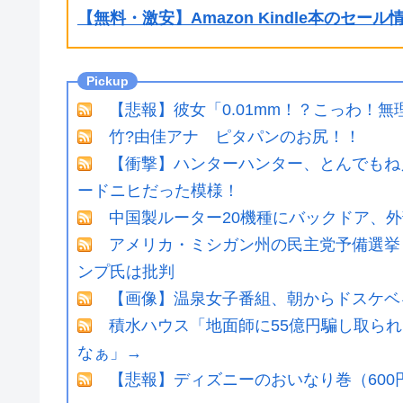
【無料・激安】Amazon Kindle本のセー
【悲報】彼女「0.01mm！？こっわ！無
竹?由佳アナ ピタパンのお尻！！
【衝撃】ハンターハンター、とんでもね
ードニヒだった模様！
中国製ルーター20機種にバックドア、
アメリカ・ミシガン州の民主党予備選挙 
ンプ氏は批判
【画像】温泉女子番組、朝からドスケベ
積水ハウス「地面師に55億円騙し取ら
なぁ」→
【悲報】ディズニーのおいなり巻（600円