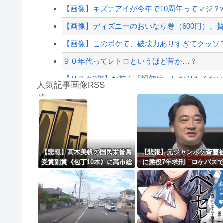
【悲報】嫁に15年間嘘つかれてて心が壊れてる
【画像】キズナアイが今年で10周年ってマジ？ww
【配信者】「金バエ」のSNS更新が1週間途絶え
【画像】ディズニーのおいなり巻（600円）、
【緊急速報】NYで警官が黒人男性の首を絞め
【画像】このボケて、破壊力ありすぎてクッソ
９０年代ってレトロというほど昔か…？
【リスク3倍】お前ら「認知症」になりたくな
人気記事画像RSS
【動画】両方馬鹿（笑）ミニストップでトラック
白石「あ、あきら様……？」あきら「……白石
8/4のニュース
日本旅行キャンセルすべきか…1万年ぶり史上
【悲報】高木美帆の国民栄誉賞
【悲報】元ジャンポケ斉藤
受賞副賞《包丁10本》に高市総
に懲役7年求刑 ロケバス
更新中止のお知らせ
理の名前も刻印ｗｗｗｗｗｗｗ
的暴行の罪ｗｗｗｗｗｗｗ
ｗｗ
海外「おめでとうタキ！」リヴァプール南野が