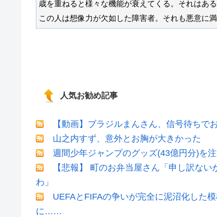
歳を重ねると様々な機能が衰えてくる。それはある
この人は想像力が欠如した障害者。それも悪意に満
人気お勧め記事
【動画】ブラジルまんさん、信号待ちでお
山之内すず、意外とお胸が大きかった
週間少年ジャンプのグッズ(43億円分)を
【悲報】 町のお弁当屋さん「申し訳ない
わ」
UEFAとFIFAの争いが完全に泥沼化した
に……