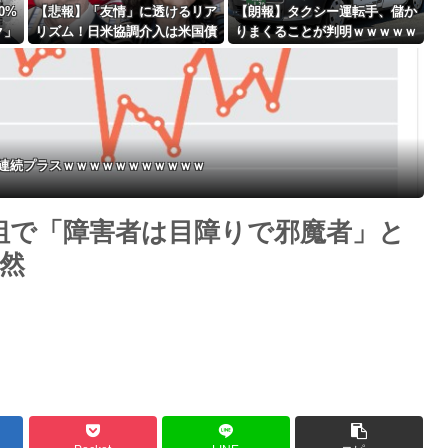
0%
【悲報】「友情」に透けるリア
【朗報】タクシー運転手、儲か
ク」
リズム！日米協調介入は米国債
りまくることが判明ｗｗｗｗｗ
Powered by livedoor 相互RSS
売却を回避するためだったｗｗ
ｗｗｗｗｗｗｗｗｗｗｗｗｗｗ
ｗｗｗｗｗ
ｗｗｗｗｗｗ
月連続プラスｗｗｗｗｗｗｗｗｗｗｗ
組で「障害者は目障りで邪魔者」と
然