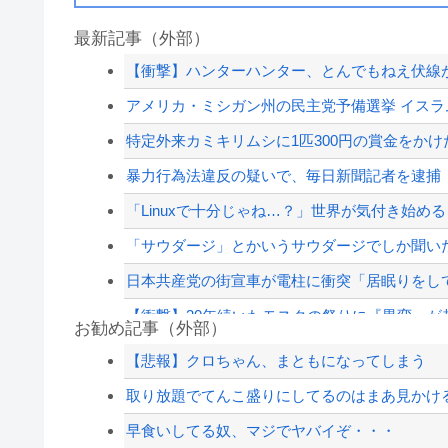
最新記事（外部）
【衝撃】ハンターハンター、とんでもねえ伏線が
アメリカ・ミシガン州の民主党予備選挙 イスラム
特定外来カミキリムシに1匹300円の賞金をかけた
暴力行為法違反の疑いで、毎日新聞記者を逮捕
「Linuxで十分じゃね…？」世界が気付き始める L
「サウダージ」とかいうサウダージでしか聞い
日本共産党の街宣車が電柱に衝突「居眠りをして
【衝撃】30年続いたモスクの祭りに『異変』が
お勧め記事（外部）
【画像】 福岡、こんなのが普通に走ってるｗｗｗ
【悲報】クロちゃん、まともになってしまう
【悲報】 コロナワクチン打たなかった結果・・
取り放題でてんこ盛りにしてるのはまあ見かけ
暴力行為法違反の疑いで、毎日新聞記者を逮捕
早食いしてる奴、マジでヤバイぞ・・・