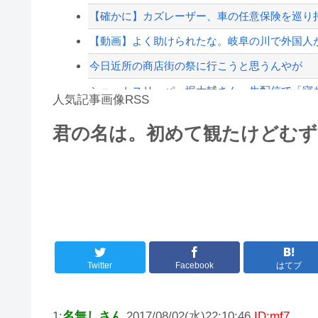
【配信者】「金バエ」のSNS更新が1週間途絶え
【確かに】カズレーザー、車の任意保険を巡り持
【緊急速報】NYで警官が黒人男性の首を絞め
【動画】よく助けられたな。岐阜の川で外国人
今日近所の商店街の祭に行こうと思うんやが
ショートスリーパー堀大輔さん、生配信で「寝た
人気記事画像RSS
【衝撃】50代女性、京大病院で脳腫瘍手術→“腫瘍
君の名は。初めて観たけどむず
魔王「俺の体臭がやばい」
8/4のニュース
日本旅行キャンセルすべきか…1万年ぶり史上
更新中止のお知らせ
海外「おめでとうタキ！」リヴァプール南野が
Twitter
Facebook
はてブ
1:
名無しさん
2017/08/02(水)22:10:46
ID:mf7