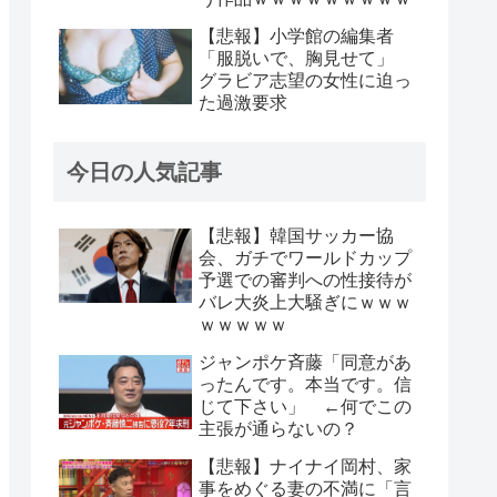
【悲報】小学館の編集者
「服脱いで、胸見せて」
グラビア志望の女性に迫っ
た過激要求
今日の人気記事
【悲報】韓国サッカー協
会、ガチでワールドカップ
予選での審判への性接待が
バレ大炎上大騒ぎにｗｗｗ
ｗｗｗｗｗ
ジャンポケ斉藤「同意があ
ったんです。本当です。信
じて下さい」 ←何でこの
主張が通らないの？
【悲報】ナイナイ岡村、家
事をめぐる妻の不満に「言