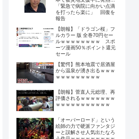
「緊急で病院に向かい点滴
を打ったら楽に」 回復を
報告
【朗報】「ドラゴン桜」フ
ルカラー 版 全巻70円セー
ルｗｗｗｗｗｗｗｗ スポ
ーツ漫画50％ポイント還元
セール
【驚愕】熊本地震で居酒屋
から温泉が湧き出るｗｗｗ
ｗｗｗｗｗｗｗｗｗ
【朗報】菅直人元総理、再
評価されるｗｗｗｗｗｗｗ
ｗｗｗｗｗｗｗｗｗｗｗ
「オーバーロード」という
絵師の力で硬派ファンタジ
ーと誤解させ人気出たなろ
う作品ｗｗｗｗｗｗｗｗｗ