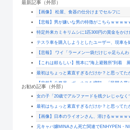
最新記事（外部）
【画像】 松屋、食器の仕分けまでセルフに
【悲報】男が嫌いな男の特徴がこちらｗｗｗｗ
特定外来カミキリムシに1匹300円の賞金をかけた
テスラ車を購入しようとしたユーザー、現車を処
【悲報】 ワイ「ラーメン一袋だけじゃ足らん
【これは頼もしい】熊本に“海上避難所”到着 風呂
最初はちょっと素直すぎるだけか？と思ってたが
【悲報】公務員、ボーナスを増額 「民間企業
お勧め記事（外部）
大久保佳代子「休みの日はだいたい…」まさか
女の子「20歳でアルファードを残クレじゃなく
「Virtual Insanity」30年越しの“公式和訳“が公
最初はちょっと素直すぎるだけか？と思ってたが
高配当をうたった「みんなで大家さん」→実態は
【画像】日本のライオンさん、溶けるｗｗｗｗ
【速報】外人の医療費未払いが多すぎたので病
元キャバ嬢MINAさん死亡関連でENHYPEN・NI