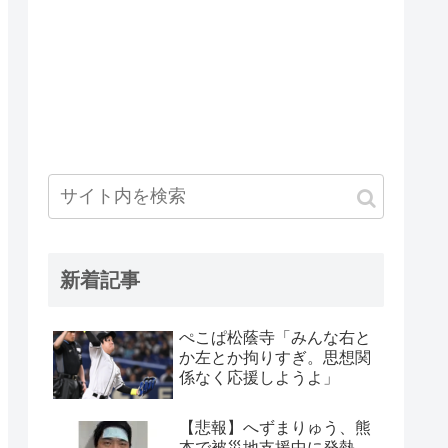
新着記事
ぺこぱ松蔭寺「みんな右と
か左とか拘りすぎ。思想関
係なく応援しようよ」
【悲報】へずまりゅう、熊
本で被災地支援中に発熱…