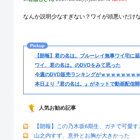
なんか説明少なすぎない？ワイが頭悪いだけ
【朗報】君の名は。ブルーレイ無事ワイ宅に届
ワイ、君の名は。のDVDをみて思った
今週のDVD販売ランキングがｗｗｗｗｗｗｗ
本日より『君の名は。』がネットで動画配信開
人気お勧め記事
【朗報】この乃木坂6期生、ガチで可愛すぎだ
山之内すず、意外とお胸が大きかった