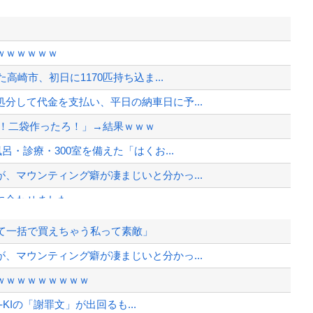
ｗｗｗｗｗｗ
高崎市、初日に1170匹持ち込ま...
分して代金を支払い、平日の納車日に予...
わ！二袋作ったろ！」→結果ｗｗｗ
・診療・300室を備えた「はくお...
、マウンティング癖が凄まじいと分かっ...
に合わせました」
の習慣を暴露ｗｗｗ
て一括で買えちゃう私って素敵」
開される
、マウンティング癖が凄まじいと分かっ...
2881億円の債務超過
ｗｗｗｗｗｗｗｗｗ
院が外人の治療を断るようになってしまう
-KIの「謝罪文」が出回るも...