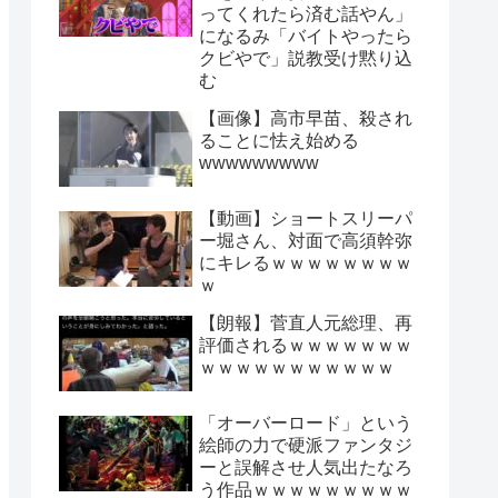
ってくれたら済む話やん」
になるみ「バイトやったら
クビやで」説教受け黙り込
む
【画像】高市早苗、殺され
ることに怯え始める
wwwwwwwww
【動画】ショートスリーパ
ー堀さん、対面で高須幹弥
にキレるｗｗｗｗｗｗｗｗ
ｗ
【朗報】菅直人元総理、再
評価されるｗｗｗｗｗｗｗ
ｗｗｗｗｗｗｗｗｗｗｗ
「オーバーロード」という
絵師の力で硬派ファンタジ
ーと誤解させ人気出たなろ
う作品ｗｗｗｗｗｗｗｗｗ