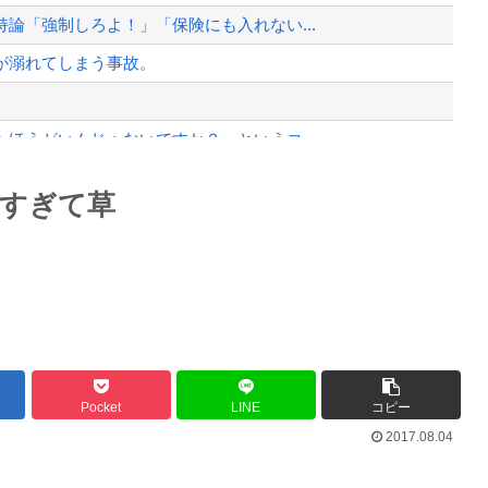
、様々な憶測が飛び交う。1週間ぶり...
論「強制しろよ！」「保険にも入れない...
、暴動第二波不可避へ
が溺れてしまう事故。
ほうがいんじゃないですか？」というコ...
の無い部位”を摘出 2度「腫瘍で...
Powered by livedoor 相互RSS
すぎて草
最大級の火山の兆し＝韓国の反応
バースデーゴール！！
Pocket
LINE
コピー
2017.08.04