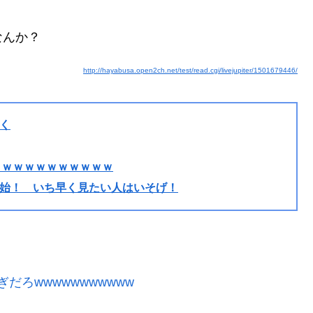
Powered by livedoor 相互RSS
なんか？
http://hayabusa.open2ch.net/test/read.cgi/livejupiter/1501679446/
く
ｗｗｗｗｗｗｗｗｗｗｗ
始！ いち早く見たい人はいそげ！
ろwwwwwwwwwww