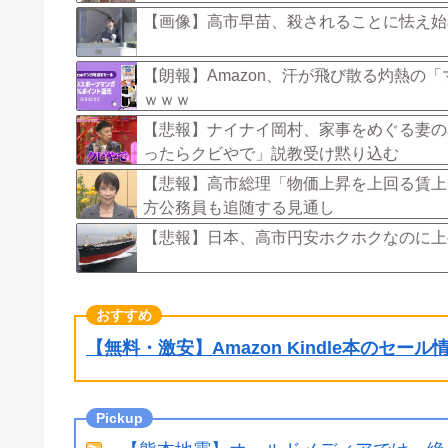
【画像】高市早苗、殺されることに怯え始め
【朗報】Amazon、汗が飛び散る灼熱の
ｗｗｗ
【悲報】ナイナイ岡村、家事をめぐる妻の
ったらクビやで」説教受け黙り込む
【悲報】高市総理「物価上昇を上回る賃上げ
方公務員も追随する見通し
【悲報】日本、高市円安ホクホクなのに上
【無料・激安】Amazon Kindle本のセー