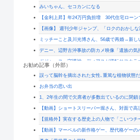
みいちゃん、セコカンになる
【金利上昇】年24万円負担増 30代住宅ロー
【画像】 週刊少年ジャンプ、「ロクのおかしな家
ミッチーこと及川光博さん、56歳で再婚→新し
デニー、辺野古沖事故の防カメ映像「遺族の気
ドジャース、守護神・ディアスが逆転サヨナラ
お勧め記事（外部）
【悲報】東科大医学部卒の美人YouTuber、直
誤って脳幹を摘出された女性､重篤な植物状態だが
【朗報画像】現役JKママ、とんでもない事になっ
お弁当の思い出
ジャンポケ斎藤と代理人のやりとり、「地獄すぎ
1、2年生の間で欠席者が多数出ているのに閉鎖し
【悲報】結婚式の衣装合わせに向かった夫婦「何
【動画】ショートスリーパー堀さん、対面で高
【配信者】「金バエ」のSNS更新が1週間途絶え
【規格外】実在する歴史上の人物で「こいつチ
【緊急速報】NYで警官が黒人男性の首を絞め
【動画】マーベルの新作格ゲー、歴代格ゲーのパ