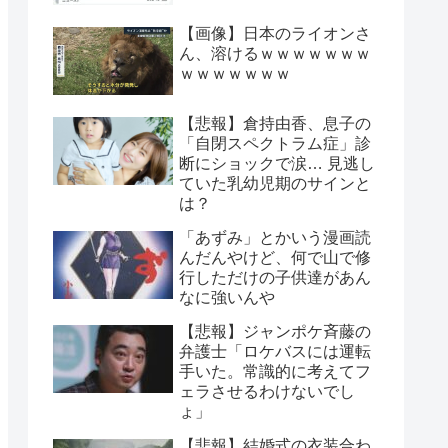
【画像】日本のライオンさ
ん、溶けるｗｗｗｗｗｗｗ
ｗｗｗｗｗｗｗ
【悲報】倉持由香、息子の
「自閉スペクトラム症」診
断にショックで涙… 見逃し
ていた乳幼児期のサインと
は？
「あずみ」とかいう漫画読
んだんやけど、何で山で修
行しただけの子供達があん
なに強いんや
【悲報】ジャンポケ斉藤の
弁護士「ロケバスには運転
手いた。常識的に考えてフ
ェラさせるわけないでし
ょ」
【悲報】結婚式の衣装合わ