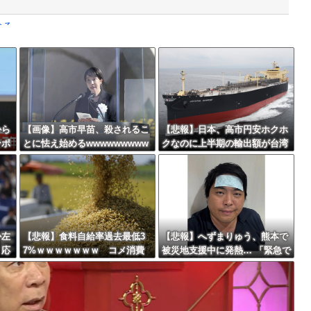
なる
故が撮影される。
Powered by livedoor 相互RSS
者「これ、インプレゾンビが誹謗中傷の...
最大級の火山の兆し＝韓国の反応
から
【画像】高市早苗、殺されるこ
【悲報】日本、高市円安ホクホ
ンポ
とに怯え始めるwwwwwwwww
クなのに上半期の輸出額が台湾
と韓国に抜かれる・・・
バースデーゴール！！
か左
【悲報】食料自給率過去最低3
【悲報】へずまりゅう、熊本で
く応
7%ｗｗｗｗｗｗｗ コメ消費
被災地支援中に発熱… 「緊急で
Powered by livedoor 相互RSS
減響く・・・
病院に向かい点滴を打ったら楽
に」 回復を報告