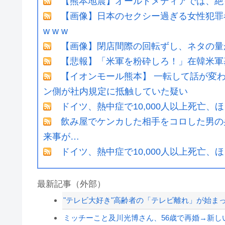
【熊本地震】オールドメディアでは、絶
【画像】日本のセクシー過ぎる女性犯罪者一
w w w
【画像】閉店間際の回転ずし、ネタの量
【悲報】「米軍を粉砕しろ！」在韓米軍
【イオンモール熊本】 一転して話が変
ン側が社内規定に抵触していた疑い
ドイツ、熱中症で10,000人以上死亡、
飲み屋でケンカした相手をコロした男の
来事が…
ドイツ、熱中症で10,000人以上死亡、
最新記事（外部）
"テレビ大好き"高齢者の「テレビ離れ」が始ま
ミッチーこと及川光博さん、56歳で再婚→新し