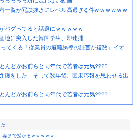
っっっっっ対に流れない動画
覧が冗談抜きにレベル高過ぎる件w w w w w w
がバグってると話題にｗｗｗｗｗ
基地に突入した韓国学生、即逮捕
わってくる「従業員の避難誘導の証言が複数」イオ
ほとんどがお前らと同年代で若者は元気????
弁護をした。そして数年後、因果応報を思わせる出
ほとんどがお前らと同年代で若者は元気????
った
い命まで授かるｗｗｗｗｗ