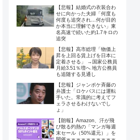
【悲報】結婚式の衣装合わ
せに向かった夫婦「何度も
何度も追突され…何が目的
か本当に理解できない」東
名高速で続いた約1.7キロの
追突
【悲報】高市総理「物価上
昇を上回る賃上げを日本に
定着させる」 →国家公務員
月給3.51％増へ 地方公務員
も追随する見通し
【悲報】ジャンポケ斉藤の
弁護士「ロケバスには運転
手いた。常識的に考えてフ
ェラさせるわけないでし
ょ」
【朗報】Amazon、汗が飛
び散る灼熱の「マンガ毎週
末セール（50%還元）」を
開催ｗｗｗｗｗｗｗｗｗｗ