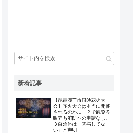
新着記事
【琵琶湖三市同時花火大
会】花火大会は本当に開催
されるのか…ＨＰで観覧券
販売も消防への申請なし、
３自治体は「関与してな
い」と声明