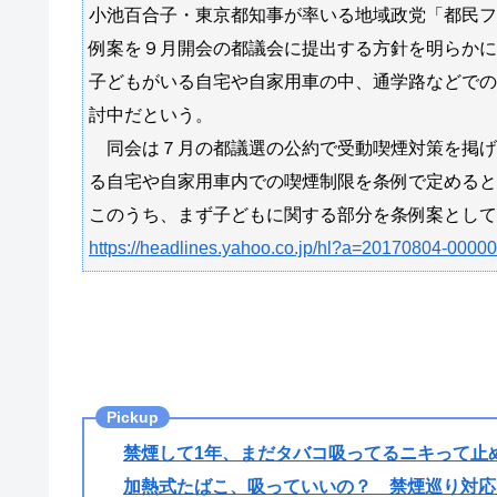
小池百合子・東京都知事が率いる地域政党「都民フ
例案を９月開会の都議会に提出する方針を明らかに
子どもがいる自宅や自家用車の中、通学路などでの
討中だという。
同会は７月の都議選の公約で受動喫煙対策を掲げ
る自宅や自家用車内での喫煙制限を条例で定めると
このうち、まず子どもに関する部分を条例案として
https://headlines.yahoo.co.jp/hl?a=20170804-0000
禁煙して1年、まだタバコ吸ってるニキって止
加熱式たばこ、吸っていいの？ 禁煙巡り対応