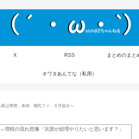
X
RSS
まとめのまと
オワタあんてな（私用）
る家は禁煙」条例 都民ファ、９月提出へ
→増税の流れ想像「次誰が総理やりたいと思います？」