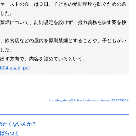
ァーストの会」は３日、子どもの受動喫煙を防ぐための条
した。
禁煙について、罰則規定を設けず、努力義務を課す案を検
、飲食店などの屋内を原則禁煙とすることや、子どもがい
した。
出す方向で、内容を詰めているという。
0004-asahi-pol
http://hayabusa3.2ch.sc/test/read.cgi/news/1501776308/
めたくないんか？
ばらつく