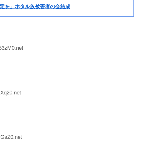
定を」ホタル族被害者の会結成
33zM0.net
IXq20.net
sGsZ0.net