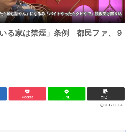
たら済む話やん」になるみ「バイトやったらクビやで」説教受け黙り込
いる家は禁煙」条例 都民ファ、９
Pocket
LINE
コピー
2017.08.04