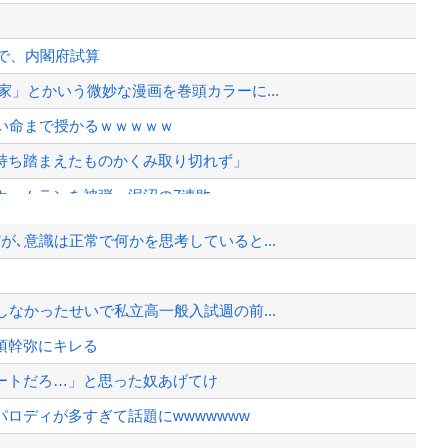
ンで、内閣府試算
」とかいう微妙な漫画を巻頭カラーに...
い命まで授かるｗｗｗｗｗ
持ち踏まえたものかくみ取り切れず」
ホームランを被弾…泥沼の7連敗
美で炎上・・・
､意識は正常で何かを思考していると...
てしまうｗｗｗｗｗｗｗｗｗｗｗｗ ...
て完全にコントになってる……」と衝撃...
なかったせいで私立高一般入試週の前...
度も何度も追突され…何が目的か本当に...
須幹弥にキレる
、様々な憶測が飛び交う。1週間ぶり...
ートだろ…」と思った奴あげてけ
、暴動第二波不可避へ
ロディが多すぎて話題にwwwwwww