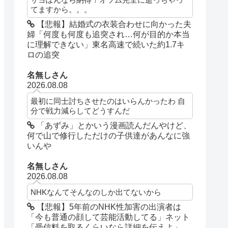
てますから。。。
【悲報】結婚式の衣装合わせに向かった夫
婦「何度も何度も追突され…何が目的か本当
に理解できない」東名高速で続いた約1.7キ
ロの追突
名無しさん
2026.08.08
最初に同士討ちさせたのはいらんかったわ 自
分で戦力減らしてどうすんだ
「あずみ」とかいう漫画読んだんやけど、
何で山で修行しただけの子供達があんなに強
いんや
名無しさん
2026.08.08
NHKなんてそんなのしか出てないから
【悲報】5年前のNHK性加害の出演者は
「今も普通の顔して芸能活動してる」ネット
「受信料を取るくらいなら詳細を伝えよ」