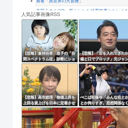
勇者「異世界の大冒険」
寺田心さん(18)、筋トレした結果無事かわいく
人気記事画像RSS
【動画】これはお見事。中国重慶市で珍しい事
インフルエンサー、Xの誹謗中傷により自殺→記
8/4のニュース
日本旅行キャンセルすべきか…1万年ぶり史上
【悲報】倉持由香、息子の「自
【悲報】「舌を入れてきた
閉スペクトラム症」診断にショ
歯と口でブロック」元ジャ
更新中止のお知らせ
ックで涙… 見逃していた乳幼児
ケ斉藤の不同意性交公判
期のサインとは？
海外「おめでとうタキ！」リヴァプール南野が
【悲報】高市総理「物価上昇を
ぺこぱ松蔭寺「みんな右と
上回る賃上げを日本に定着させ
とか拘りすぎ。思想関係な
る」 →国家公務員月給3.51％増
援しようよ」
へ 地方公務員も追随する見通し