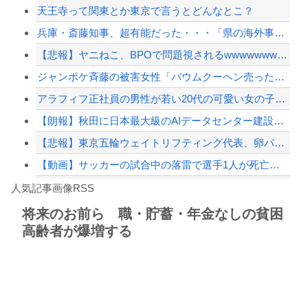
天王寺って関東とか東京で言うとどんなとこ？
イオン爆発事故、原因はLPG漏れか…経産省が全国一斉点検
兵庫・斎藤知事、超有能だった・・・「県の海外事務所はすべて閉鎖で。直営する意味な...
【速報】 中国、ガチで逝く
【悲報】ヤニねこ、BPOで問題視されるwwwwwwwwwwwwwwwwwwwww...
【悲報】東京五輪ウェイトリフティング代表、卵パックを盗んで逮捕ｗｗｗｗｗｗｗ
ジャンポケ斉藤の被害女性「バウムクーヘン売ったりTikTokライブしててムカつい...
【配信者】「金バエ」のSNS更新が1週間途絶え、様々な憶測が飛び交う。1週間ぶり...
アラフィフ正社員の男性が若い20代の可愛い女の子以外には挨拶をしない
【緊急速報】NYで警官が黒人男性の首を絞め、暴動第二波不可避へ
【朗報】秋田に日本最大級のAIデータセンター建設へ 総事業費2兆円、UAEが巨額...
【悲報】東京五輪ウェイトリフティング代表、卵パックを盗んで逮捕ｗｗｗｗｗｗｗ
【動画】サッカーの試合中の落雷で選手1人が死亡、12人が負傷した事故。
Powered by livedoor 相互RSS
アガサ博士「今日はみんなでうなぎを食べに行くぞい」
人気記事画像RSS
【かっけぇ…】あのまとめ管理人が“世の中お金じゃない”に共感‥‥「お金で忖度ばか...
将来のお前ら 職・貯蓄・年金なしの貧困
高齢者が爆増する
8/4のニュース
日本旅行キャンセルすべきか…1万年ぶり史上最大級の火山の兆し＝韓国の反応
更新中止のお知らせ
海外「おめでとうタキ！」リヴァプール南野がバースデーゴール！！