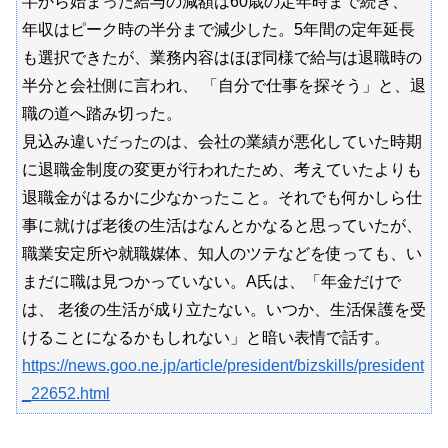
半から始まった給与の減額は60歳の定年時まで続き、
年収はピーク時の半分まで減少した。5年間の定年延長
も選択できたが、業務内容はほぼ同様で給与は退職時の
半分と会社側に言われ、 「自分で仕事を探そう」と、退
職の道へ踏み切った。
見込み違いだったのは、会社の業績が悪化していた時期
に退職金制度の変更が行われたため、考えていたよりも
退職金がはるかに少なかったこと。それでも何かしら仕
事に就けば老後の生活はなんとかなると思っていたが、
職業安定所や就職媒体、知人のツテなどを使っても、い
まだに職は見つかっていない。A氏は、「年金だけで
は、 老後の生活が成り立たない。いつか、生活保護を受
けることになるかもしれない」と暗い表情で話す。
https://news.goo.ne.jp/article/president/bizskills/president
_22652.html