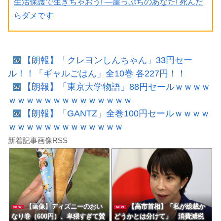
生活保護で生きちゃおう! ―崖っぷちのあなた! 死んだ
らダメです
【朗報】「クレヨンしんちゃん」33円セー
ル！！「ギャルごはん」全10巻 各227円！！
【朗報】「東京大学物語」88円セールｗｗｗｗ
ｗｗｗｗｗｗｗｗｗｗｗｗｗｗ
【朗報】「GANTZ」全巻100円セールｗｗｗｗ
ｗｗｗｗｗｗｗｗｗｗｗｗｗ
新着記事画像RSS
【画像】ディズニーのおい
【高市首相】「私が総裁か
NEW
NEW
なり巻（600円）、卑猥すぎて賛
どうかとは分けて」 消費減税