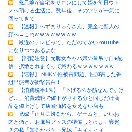
義兄嫁が自宅をサロンにして姪を毎日ウト
メへ預ける生活に。数年後、そのツケが一気に
回ってきて…
【速報】へずまりゅうさん、完全に聖人の
顔へ←これw w w w w w w w
最近のテレビって、ただのでかいYouTube
になりつつあるよな
【閲覧注意】元臆女キャバ嬢の首吊り自●配
信、拡散されまくって終わるｗｗｗｗｗｗｗ
【速報】 NHKの性被害問題、性加害した番
組出演者が衝撃告白！
【消費税率1％】 「下げるのが筋なんですけ
ど…」消費減税で値下がりする分と同じだけ商
品を値上げして店頭価格を変えない店も
兄嫁「正月に帰るから、ゲームと、いいお
肉と酒と、お風呂グッズの準備しとけよ」寝起
きの私「知るかボケ」兄嫁「キィィィィ