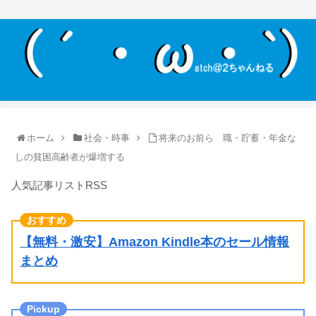
ホーム
社会・時事
将来のお前ら 職・貯蓄・年金な
しの貧困高齢者が爆増する
人気記事リストRSS
【無料・激安】Amazon Kindle本のセール情報
まとめ