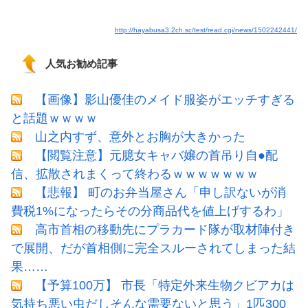
http://hayabusa3.2ch.sc/test/read.cgi/news/1502242441/
人気お勧め記事
【画像】影山優佳のメイド服姿がエッチすぎる
と話題ｗｗｗｗ
山之内すず、意外とお胸が大きかった
【閲覧注意】元臆女キャバ嬢の首吊り自●配
信、拡散されまくって終わるｗｗｗｗｗｗｗ
【悲報】 町のお弁当屋さん「申し訳ないが消
費税1%になったらその分商品代を値上げするわ」
高市首相の移動先にプラカード隊が取材陣付き
で展開、だが首相側に完全スルーされてしまった結
果……
【予算100万】 市長「特定外来生物クビアカは
気持ち悪い虫だしそんな需要ないと思う」1匹300