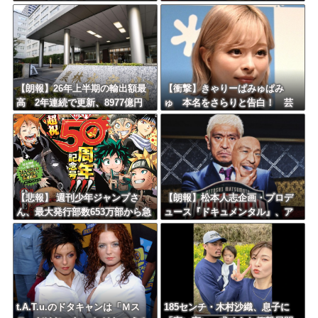
否両論ｗｗｗｗｗｗｗｗｗ
「2年後に私の責任で戻す」発言
を説明
【朗報】26年上半期の輸出額最
【衝撃】きゃりーぱみゅぱみ
高 2年連続で更新、8977億円
ゅ 本名をさらりと告白！ 芸
農水省「インバウンドの増加に
名の由来も明かす！！
伴い、日本食の認知度が向上」
【悲報】 週刊少年ジャンプさ
【朗報】松本人志企画・プロデ
ん、最大発行部数653万部から急
ュース『ドキュメンタル』、ア
降下でついに100万部を割ってし
メリカで初の制作が決定！ 海
まうｗｗｗｗｗｗｗ
外タイトル『LOL』として世界2
5ヶ国・地域で展開
t.A.T.u.のドタキャンは「Ｍス
185センチ・木村沙織、息子に