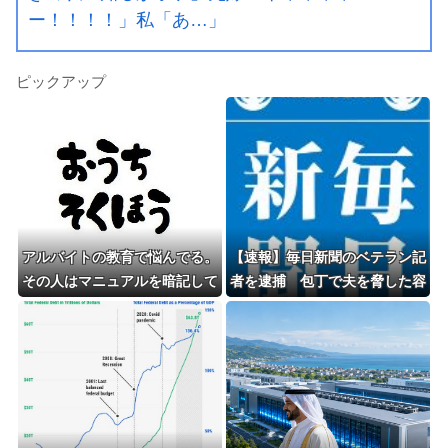
ー！！！！」私「あ…」
ピックアップ
アルバイトの教育で悩んでる。
【速報】毎日新聞のベテラン記
その人はマニュアルを暗記して
者を逮捕 包丁で夫を脅した容
機械のように繰り返すロボット
疑
タイプ