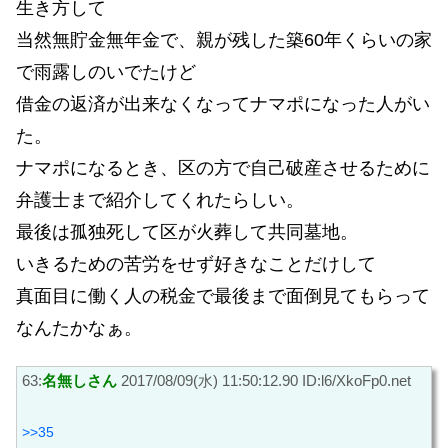
生き方して
当然無貯金無年金で、親が残した築60年くらいの家
で雨露しのいでたけど
借金の返済が出来なくなってナマポになった人がい
た。
ナマポになるとき、区の方で自己破産させるために
弁護士まで紹介してくれたらしい。
最後は孤独死して区が火葬して共同墓地。
いきるための苦労をせず好きなことだけして
真面目に働く人の税金で最後まで面倒見てもらって
なんたかなぁ。
63:
名無しさん
2017/08/09(水) 11:50:12.90 ID:l6/XkoFp0.net
>>35