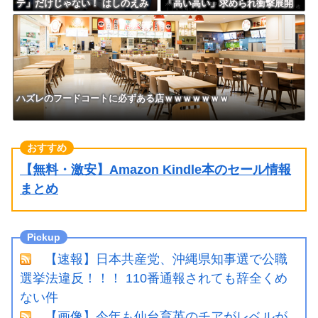
テ」だけじゃない！ はしのえみ
「高い高い」求められ衝撃展開
「来なかったんですよ…」
激白 ｗｗｗｗｗｗｗｗｗｗ
ハズレのフードコートに必ずある店ｗｗｗｗｗｗｗ
【無料・激安】Amazon Kindle本のセール情報
まとめ
【速報】日本共産党、沖縄県知事選で公職
選挙法違反！！！ 110番通報されても辞全くめ
ない件
【画像】今年も仙台育英のチアがレベルが