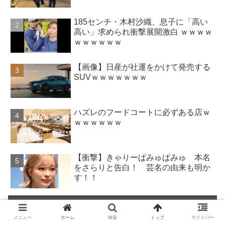
185センチ・木村沙織、息子に「高い
高い」求められ衝撃展開激白 ｗｗｗｗ
ｗｗｗｗｗｗ
【画像】日産が社運をかけて発売する
SUVｗｗｗｗｗｗｗ
ハズレのフードコートに必ずある店ｗ
ｗｗｗｗｗｗ
【衝撃】きゃりーぱみゅぱみゅ 本名
をさらりと告白！ 芸名の由来も明か
す！！
この記事が気に入ったら
いいね！しよう
メニュー
ホーム
検索
トップ
サイドバー