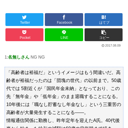
Twitter
Facebook
はてブ
Powered by livedoor 相互RSS
Pocket
LINE
コピー
2017.08.09
1:
名無しさん
NG NG
「高齢者は裕福だ」というイメージはもう間違いだ。高
齢者が裕福だったのは「団塊の世代」の以前まで。50歳
代では 5割近くが「国民年金未納」となっており、この
先「無年金」や「低年金」のまま退職することになる。
10年後には「職なし貯蓄なし年金なし」という三重苦の
高齢者が大量発生することになる――。
情報通信関係に勤務し、昨年定年を迎えたA氏。40代後