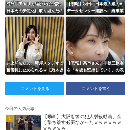
海外「アメリカ経済やばい説。
【朗報】秋田に日本最大級のAI
日本円の安定化に取り組んだの
データセンター建設へ 総事業
もこれが原因か？」
費2兆円、UAEが巨額投資を協
議
井上和ちゃん、湾岸スタジオで
【悲報】高市さん、非核三原則
警備員に止められるｗ【乃木坂
を「今後も堅持していく」の表
46】
現削除WWWWWWWWWW
コメントを見る
コメントを書く
今日の人気記事
【動画】大阪府警の犯人射殺動画、全
く撃ち殺す必要なかったｗｗｗｗｗｗ
ｗｗｗｗｗ