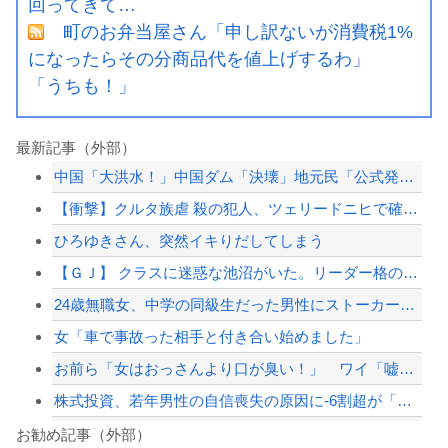
回ってきて…
町のお弁当屋さん「申し訳ないが消費税1%
になったらその分商品代を値上げするわ」
「うちも！」
最新記事（外部）
中国「大洪水！」中国ダム「決壊」地元民「公式発表より死者多い！」中国政府「住民拘...
【衝撃】クルタ族虐 殺の犯人、ツェリードニヒで確定！クロロの演劇のせいで2人も無...
ひろゆきさん、突然イキりだしてしまう
【ＧＪ】 クラスに迷惑な池沼がいた。リーダー格のＡ「なんで支援学級に入れないんで...
24歳無職女、中学の同級生だった男性にストーカーして逮捕 全く親しくないのに20...
女「車で事故った相手と付き合い始めました」
お前ら「女はおっさんより口が臭い！」 ワイ「嘘つけバーカｗ」⇒w
株式投資、若年男性の自信喪失の原因に-6割超が「人生の敗者」自認
「外国人は日本人と同じ生活者で、地域の担い手」…多文化共生実現への提言、全国知事...
お勧め記事（外部）