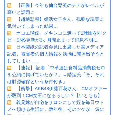
【画像】今年も仙台育英のチアがレベルが
高いと話題に
【超絶悲報】婚活女子さん、残酷な現実に
気付いてしまった結果…
オコエ瑠偉、メキシコに渡って2球団を即ク
ビ→SNS更新が3ヶ月間止まって消息不明に
日本製紙の記者会見に出席した某メディア
記者、被害者の個人情報を執拗に聞き出そうと
してしまい……
【速報】 記者「中革連は食料品消費税ゼロ
を公約に掲げていたが？」→階猛氏「そ、それ
は財源確保という条件付き」
【衝撃】AKB48伊藤百花さん、CMオファー
が殺到！CM女王になるらしい？【いともも】
義兄嫁が自宅をサロンにして姪を毎日ウト
メへ預ける生活に。数年後、そのツケが一気に