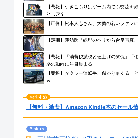
【悲報】引きこもりはゲーム内でも交流を好
とし穴？
【画像】松本人志さん、大勢の若いファンに囲
【定期】蓮舫氏「総理のヘリから合掌写真
【悲報】「消費税減税と値上げの関係」「価
格の動向に注目集まる
【朗報】タクシー運転手、儲かりまくるこ
ｗ
【無料・激安】Amazon Kindle本のセー