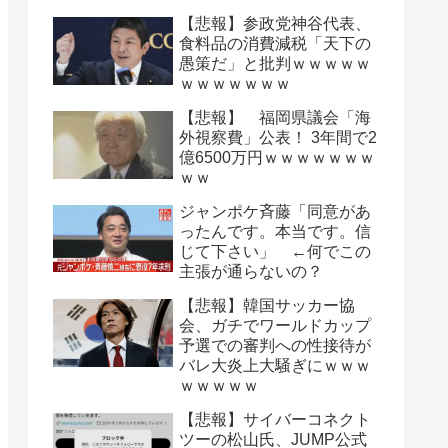
【悲報】参政党神谷代表、
食料品の消費減税「天下の
愚策だ」と批判ｗｗｗｗｗ
ｗｗｗｗｗｗｗ
【悲報】 福岡県議会「海
外視察費」公表！ 3年間で2
億6500万円ｗｗｗｗｗｗｗ
ｗｗ
ジャンポケ斉藤「同意があ
ったんです。本当です。信
じて下さい」 ←何でこの
主張が通らないの？
【悲報】韓国サッカー協
会、ガチでワールドカップ
予選での審判への性接待が
バレ大炎上大騒ぎにｗｗｗ
ｗｗｗｗｗ
【悲報】サイバーコネクト
ツーの松山氏、JUMP公式