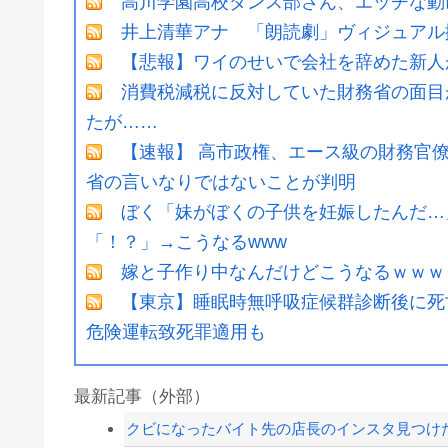
高川学園高校ダンス部さん、エッチな動
井上清華アナ 「朗読劇」ヴィジュアル
【悲報】ワイのせいで会社を辞めた新人
消費税減税に反対していた財務省の面目
たが……
【速報】 高市政権、エース級の財務官
省の言いなりではないことが判明
ぼく「妹がぼくの子供を妊娠したんだ…
「！？」→こうなるwww
嫁と子作り中なんだけどこうなるｗｗｗ
【東京】睡眠時無呼吸症候群診断後に死
危険運転致死罪適用も
最新記事（外部）
クビになったバイト先の店長のインスタ見つけ