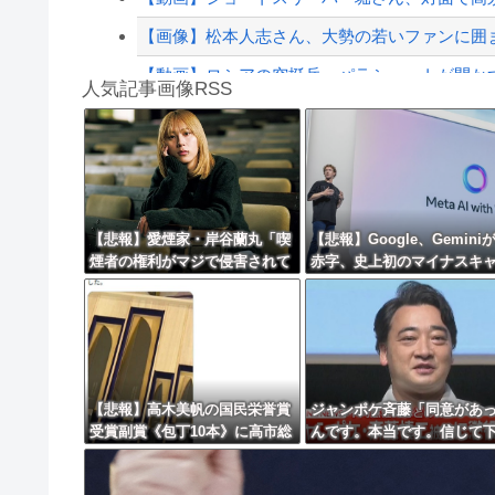
【画像】松本人志さん、大勢の若いファンに囲
【動画】ロシアの空挺兵、パラシュートが開か
人気記事画像RSS
【リスク3倍】お前ら「認知症」になりたくな
白石「あ、あきら様……？」あきら「……白石
8/4のニュース
日本旅行キャンセルすべきか…1万年ぶり史上
【悲報】愛煙家・岸谷蘭丸「喫
【悲報】Google、Gemini
煙者の権利がマジで侵害されて
赤字、史上初のマイナスキ
更新中止のお知らせ
る」と私見 「いくら税金を
シュフローに陥る・・・
我々が払ってるんだと」
海外「おめでとうタキ！」リヴァプール南野が
【悲報】高木美帆の国民栄誉賞
ジャンポケ斉藤「同意があ
受賞副賞《包丁10本》に高市総
んです。本当です。信じて
理の名前も刻印ｗｗｗｗｗｗｗ
い」 ←何でこの主張が通
ｗｗ
いの？