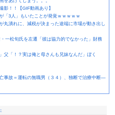
画をあげてしまう。。。
撮影！！【GIF動画あり】
が「3人」もいたことが発覚ｗｗｗｗｗ
が丸潰れに、減税が決まった途端に市場が動き出し
僚・一松旬氏を左遷「彼は協力的でなかった」財務
」父「！？実は俺と母さんも兄妹なんだ」ぼく
亡事故＝運転の無職男（３４）、独断で治療中断―
た