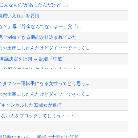
こんなもの”があったんだけど…」
債買い入れ」を要請
な？」母「貯金なんてないよー」父「...
ら完全制御できる機能が仕込まれていた
お土産にしたんだけどダイソーでそっく...
閣議決定を批判 → 記者「中道...
 分配金の支払い停止めぐり出資者2...
レオン』の爆笑プレイ
タクシー運転手になる女性ってどう思う...
天下の愚策」と一刀両断
お土産にしたんだけどダイソーでそっく...
作るのに4兆円かかる模様wwwww...
てキャンセルした32歳女が逮捕
SD発症時の状態に逆戻り
けない人をブロックしてしまう・・・
、様々な憶測が飛び交う。1週間ぶり...
、暴動第二波不可避へ
幹弥にキレる ← 睡眠は大事だと話題