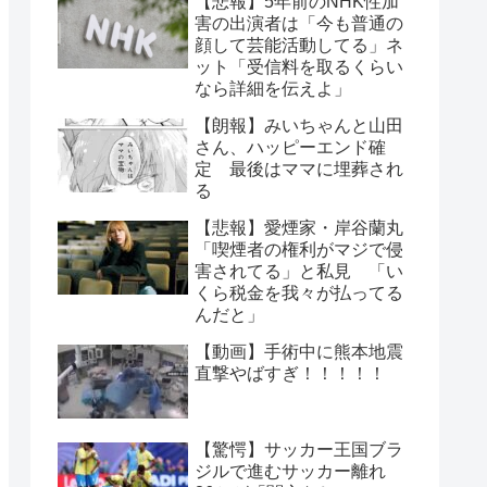
【悲報】5年前のNHK性加
害の出演者は「今も普通の
顔して芸能活動してる」ネ
ット「受信料を取るくらい
なら詳細を伝えよ」
【朗報】みいちゃんと山田
さん、ハッピーエンド確
定 最後はママに埋葬され
る
【悲報】愛煙家・岸谷蘭丸
「喫煙者の権利がマジで侵
害されてる」と私見 「い
くら税金を我々が払ってる
んだと」
【動画】手術中に熊本地震
直撃やばすぎ！！！！！
【驚愕】サッカー王国ブラ
ジルで進むサッカー離れ