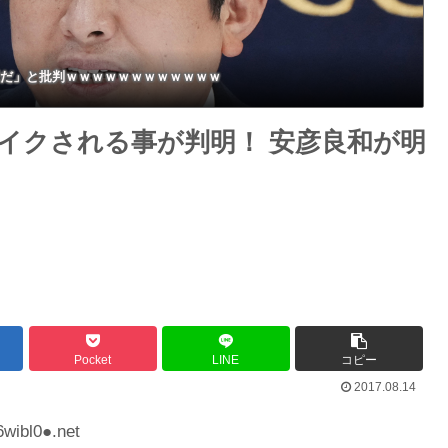
別だと思って」
だ」と批判ｗｗｗｗｗｗｗｗｗｗｗｗ
イクされる事が判明！ 安彦良和が明
Pocket
LINE
コピー
2017.08.14
wibl0●.net