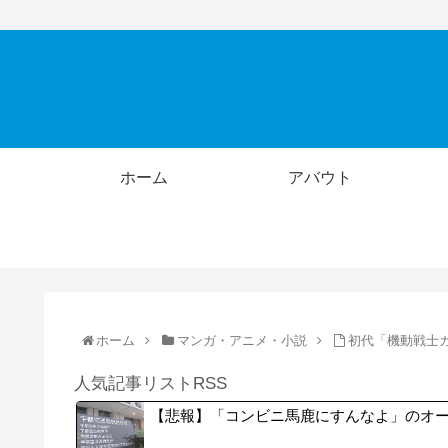
ホーム
アバウト
ホーム
マンガ・アニメ・小説
初代「機動戦士
人気記事リストRSS
【悲報】「コンビニ馬鹿にすんなよ」のオ