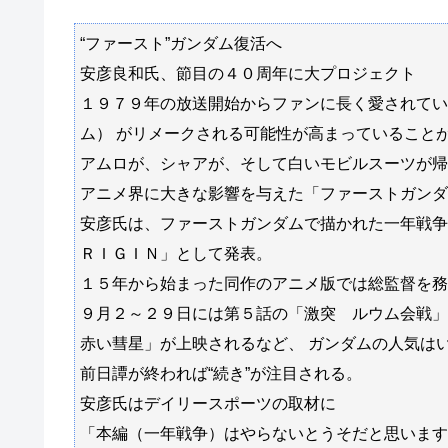
“ファースト”ガンダム復活へ
安彦良和氏、節目の４０周年に大プロジェクト
１９７９年の放送開始からファンに長く愛されてい
ム） がリメークされる可能性が高まっていること
アムロが、シャアが、そして白いモビルスーツが帰
アニメ界に大きな影響を与えた「ファーストガンダ
安彦氏は、ファーストガンダムで描かれた一年戦争
ＲＩＧＩＮ」として発表。
１５年から始まった同作のアニメ版では総監督を務
９月２～２９日には第５話の「激突 ルウム会戦
赤い彗星」が上映されるなど、 ガンダムの人気は
前日譚が終われば“続き”が注目される。
安彦氏はデイリースポーツの取材に
「本編（一年戦争）はやらないとうそだと思います