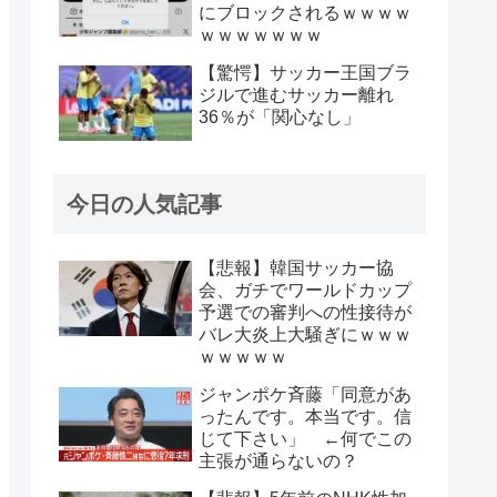
にブロックされるｗｗｗｗ
ｗｗｗｗｗｗｗ
【驚愕】サッカー王国ブラ
ジルで進むサッカー離れ
36％が「関心なし」
今日の人気記事
【悲報】韓国サッカー協
会、ガチでワールドカップ
予選での審判への性接待が
バレ大炎上大騒ぎにｗｗｗ
ｗｗｗｗｗ
ジャンポケ斉藤「同意があ
ったんです。本当です。信
じて下さい」 ←何でこの
主張が通らないの？