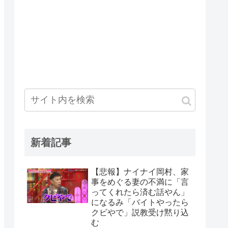
新着記事
【悲報】ナイナイ岡村、家
事をめぐる妻の不満に「言
ってくれたら済む話やん」
になるみ「バイトやったら
クビやで」説教受け黙り込
む