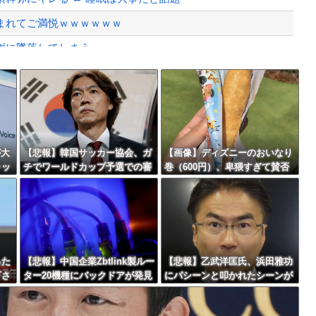
まれてご満悦ｗｗｗｗｗｗ
ずに墜落してしまう。
いなら酒をやめろ
Powered by livedoor 相互RSS
」
最大級の火山の兆し＝韓国の反応
が大
【悲報】韓国サッカー協会、ガ
【画像】ディズニーのおいなり
ャッ
チでワールドカップ予選での審
巻（600円）、卑猥すぎて賛否
判への性接待がバレ大炎上大騒
両論ｗｗｗｗｗｗｗｗｗ
バースデーゴール！！
ぎにｗｗｗｗｗｗｗｗ
った
【悲報】中国企業Zbtlink製ルー
【悲報】乙武洋匡氏、浜田雅功
下さ
ター20機種にバックドアが発見
にパシーンと叩かれたシーンが
Powered by livedoor 相互RSS
らな
されるｗｗｗｗｗｗｗｗｗ
オンエアされず「障害者相手だ
と放送されなくなる。俺、逆差