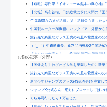
【速報】専門家「イオンモール熊本の爆心地に”
【悲報】高市首相、日銀総裁に前代未聞の「国
年収1500万の父が退職。父「退職金も渡したよ
中国製ルーター20機種にバックドア 外部か
旅行先で綺麗なガラス工房の灰皿を愛煙家の父の
（ ´_ゝ`）中道幹事長、食料品消費税2年間1%の
「みんなの大家さん」、約2881億円の債務超過
お勧め記事（外部）
【高評価】戌神ころねと楽しむ『めっちゃカメ
【画像あり】わざわざ大学を卒業したのに新卒で
参政党・神谷代表、高市政権の食料品減税を「
旅行先で綺麗なガラス工房の灰皿を愛煙家の父の
【悲報】トランプ肝入りの「戦艦トランプ」、一隻
週間少年ジャンプのグッズ(43億円分)を注文し
【悲報】渡邊渚さん「キスしろよ」のヤジでPT
ジャンプX公式さん、絶対にブロックしてはい
【配信者】「金バエ」のSNS更新が1週間途絶え
くら寿司行ったら１万超えた
【緊急速報】NYで警官が黒人男性の首を絞め
【動画】ショートスリーパー堀さん、対面で高須