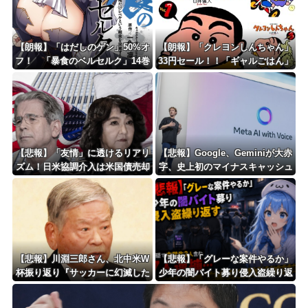
Powered by livedoor 相互RSS
【朗報】「はだしのゲン」50%オ
【朗報】「クレヨンしんちゃん」
フ！ 「暴食のベルセルク」14巻
33円セール！！「ギャルごはん」
無料ｗｗｗｗｗｗ
全10巻 各227円！！
【悲報】「友情」に透けるリアリ
【悲報】Google、Geminiが大赤
ズム！日米協調介入は米国債売却
字、史上初のマイナスキャッシュ
を回避するためだったｗｗｗｗｗ
フローに陥る・・・
ｗｗ
【悲報】川淵三郎さん、北中米W
【悲報】「グレーな案件やるか」
杯振り返り『サッカーに幻滅した
少年の闇バイト募り侵入盗繰り返
人多いのでは…』
す 容疑で中学生2人含む7人逮
捕・・・