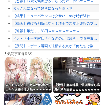
【悲報】17歳で無期懲役になった奴、怖いｗｗｗｗｗｗｗｗｗｗｗｗｗｗｗｗｗｗｗｗ...
中国外務省「日本は原爆落とされて当然。どの国も同情なんかしない」
おっさんになって好きになった食べ物
秋田県職員さん、会見をバスローブ＆喫煙スタイルで対応してしまい大炎上ｗ
【結果】ニューバランスはダサい！onは時代遅れ！サロモンを買え！って言われたから...
【配信者】「金バエ」のSNS更新が1週間途絶え、様々な憶測が飛び交う。1週間ぶり...
【動画】逃げる判断はやっ！埼玉でスマホ運転のプリウスに当て逃げされる車載。
【緊急速報】NYで警官が黒人男性の首を絞め、暴動第二波不可避へ
【速報】銀だこ、88円ｗｗｗｗｗｗｗｗｗ
ドン・キホーテ露店「うなぎのかば焼き」で食中毒 男女14人が発熱や腹痛など訴え…...
【疑問】スポーツ漫画で退部する奴が「俺たちは楽しくやりたかったんだよ」って言い出...
Powered by livedoor 相互RSS
映画デートの予定をドタキャンされて、見てない映画のチケ代を奢らされて、これはダメ...
人気記事画像RSS
実況「金メダルをとった萩野には俺さんへの挑戦権を手にしました！」俺「ほう君が萩野...
8/4のニュース
日本旅行キャンセルすべきか…1万年ぶり史上最大級の火山の兆し＝韓国の反応
更新中止のお知らせ
みいちゃんと山田さんの作者がこ
【驚愕】熊本地震で居酒屋から温
こから逆転する方法ｗｗｗｗｗｗ
泉が湧き出るｗｗｗｗｗｗｗｗｗ
海外「おめでとうタキ！」リヴァプール南野がバースデーゴール！！
ｗｗｗｗｗｗｗｗ
ｗｗｗ