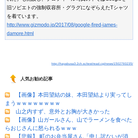
旧ソビエトの強制収容所・グラグになぞらえたTシャツ
を着ています。
http://www.gizmodo.jp/2017/08/google-fired-james-
damore.html
http://hayabusa3.2ch.sc/test/read.cgi/news/1502793235/
人気お勧め記事
【画像】本田望結の妹、本田望結より実ってし
まうｗｗｗｗｗｗｗｗ
山之内すず、意外とお胸が大きかった
【画像】山ガールさん、山でラーメンを食べた
らおじさんに怒られるｗｗｗ
【悲報】 町のお弁当屋さん「申し訳ないが消