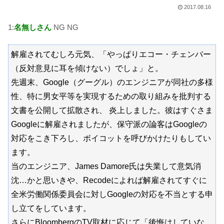
2017.08.16
1:
名無しさん
NG NG
解雇されてむしろ元気、「やっぱりエコー・チェンバー
（反対意見に耳を傾けない）でしょ」と。
先週末、Google（グーグル）のエンジニアが同社の多様
性、特に男女平等を実現するための取り組みを批判する
文書を公開して拡散され、 炎上しました。彼はすぐさま
Googleに解雇されましたが、保守派の論客はGoogleの
対応をこき下ろし、ボイコットを呼びかけたりもしてい
ます。
当のエンジニア、James Damore氏は失業して意気消
沈…かと思いきや、Recodeによれば解雇されてすぐに
全米労働関係委員会に対しGoogleの対応を不当とする申
し立てをしています。
さらにBloombergのTV取材に応じて「後悔はしていな