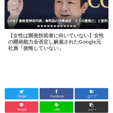
【悲報】参政党神谷代表、食料品の消費減税「天下の愚策だ」と批判
ｗｗｗｗｗｗｗｗｗｗｗｗ
【女性は開発技術者に向いていない】女性
の開発能力全否定し解雇されたGoogle元
社員「後悔していない」
Twitter
Facebook
はてブ
Pocket
LINE
コピー