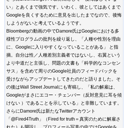
い」とあくまで強気です。いわく、彼としてはあくまで
Googleを良くするために意見を出したまでなので、後悔
しようがないと考えているようです。
Bloombergの動画の中でDamore氏はGoogleにおける多
様性プログラムの批判を繰り返し、「人種や性別を理由
に、Googleに入りやすくなっていることがある」 と指
摘。自分は性／人種差別主義者ではないし、右翼という
より中道だと主張し、問題の文書も「科学的なコンセン
サス」を含めて周りのGoogle社員のフィードバックを
受けながらアップデートしてきたのだと語りました。そ
の後はWall Street Journalにも寄稿し、「私の解雇は、
Googleがまさにエコー・チェンバー（反対意見に耳を傾
けない ）であることを示している」と非難しています。
さらにDamore氏は新たなTwitterアカウント
「@Fired4Truth」（Fired for truth＝真実のために解雇さ
れた）も開設し、プロフィール写真の中ではGoogleを