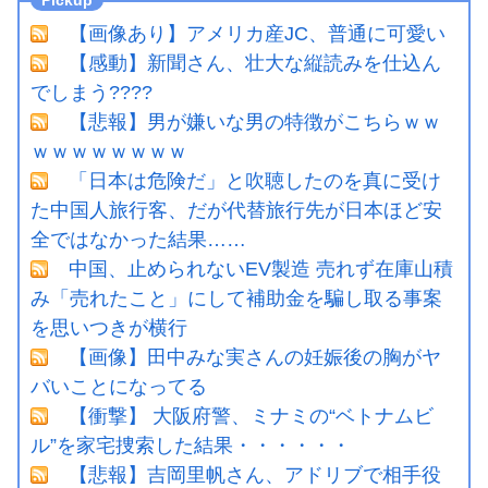
【画像あり】アメリカ産JC、普通に可愛い
【感動】新聞さん、壮大な縦読みを仕込ん
でしまう????
【悲報】男が嫌いな男の特徴がこちらｗｗ
ｗｗｗｗｗｗｗｗ
「日本は危険だ」と吹聴したのを真に受け
た中国人旅行客、だが代替旅行先が日本ほど安
全ではなかった結果……
中国、止められないEV製造 売れず在庫山積
み「売れたこと」にして補助金を騙し取る事案
を思いつきが横行
【画像】田中みな実さんの妊娠後の胸がヤ
バいことになってる
【衝撃】 大阪府警、ミナミの“ベトナムビ
ル”を家宅捜索した結果・・・・・・
【悲報】吉岡里帆さん、アドリブで相手役