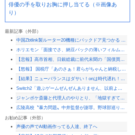
俳優の手を取りお胸に押し当てる（※画像あ
り）
最新記事（外部）
中国Zbtlink製ルーター20機種にバックドア見つかる 外部から完全制御のおそ...
ホリエモン「面接でさ、納豆パックの薄いフィルムって何のために入っていの？って聞く...
【悲報】高市首相、日銀総裁に前代未聞の「国債買い入れ」を要請
【怒報】 国税庁「あのさぁ！君らがちゃんと納税してくれないとこうなっちゃうけどど...
【結果】ニューバランスはダサい！onは時代遅れ！サロモンを買え！って言われたから...
Switch2「遊ぶゲームぜんぜんありません、以前より一万円高いです、現状Swi...
ジャンポケ斎藤と代理人のやりとり、「地獄すぎて完全にコントになってる……」と衝撃...
広陵高校〝暴力問題〟中井監督が謝罪。野球部巡り昨年退任「深く反省」
ジャンポケ斎藤と代理人のやりとり、「地獄すぎて完全にコントになってる……」と衝撃...
お勧め記事（外部）
声優の声でAI動画作ってる人達、終了へ
【画像】男、いくらイケメンでも『30年』でクソジジいになってしまう