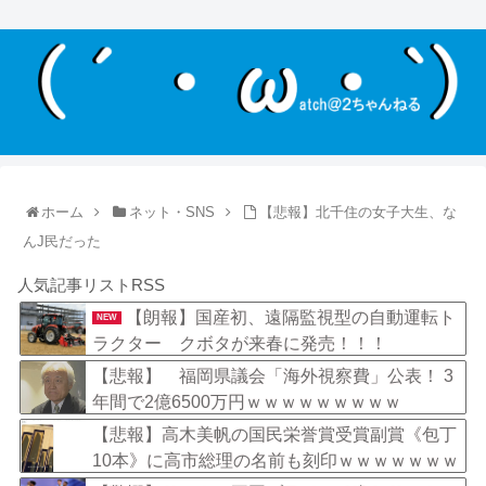
ホーム
ネット・SNS
【悲報】北千住の女子大生、な
んJ民だった
人気記事リストRSS
【朗報】国産初、遠隔監視型の自動運転ト
NEW
ラクター クボタが来春に発売！！！
【悲報】 福岡県議会「海外視察費」公表！ 3
年間で2億6500万円ｗｗｗｗｗｗｗｗｗ
【悲報】高木美帆の国民栄誉賞受賞副賞《包丁
10本》に高市総理の名前も刻印ｗｗｗｗｗｗｗ