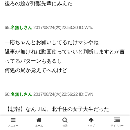
後ろの絵が野獣先輩にみえた
65:
名無しさん
2017/08/24(木)22:53:30 ID:W4c
一応ちゃんとお願いしてるだけマシやね
返事が無ければ動画使っていいと判断しますとか言
ってるパターンもあるし
何処の局か覚えてへんけど
66:
名無しさん
2017/08/24(木)22:56:22 ID:EVN
【悲報】なんＪ民、北千住の女子大生だった
67:
名無しさん
2017/08/24(木)22:57:57 ID:pci
メニュー
ホーム
検索
トップ
サイドバー