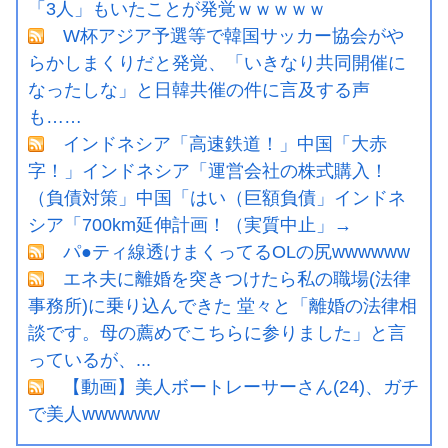
「3人」もいたことが発覚ｗｗｗｗｗ
W杯アジア予選等で韓国サッカー協会がや
らかしまくりだと発覚、「いきなり共同開催に
なったしな」と日韓共催の件に言及する声
も……
インドネシア「高速鉄道！」中国「大赤
字！」インドネシア「運営会社の株式購入！
（負債対策」中国「はい（巨額負債」インドネ
シア「700km延伸計画！（実質中止」→
パ●ティ線透けまくってるOLの尻wwwwww
エネ夫に離婚を突きつけたら私の職場(法律
事務所)に乗り込んできた 堂々と「離婚の法律相
談です。母の薦めでこちらに参りました」と言
っているが、...
【動画】美人ボートレーサーさん(24)、ガチ
で美人wwwwww