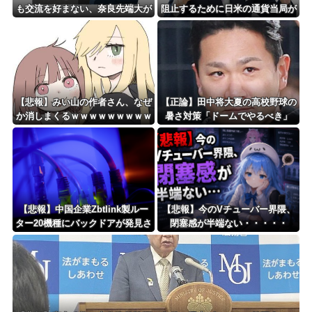
も交流を好まない、奈良先端大が
阻止するために日米の通貨当局が
587人調査 「ゲームで社会復
実施した為替介入は｢一時しのぎ
帰」に落とし穴？
に過ぎない｣との認識を示す
【悲報】みい山の作者さん、なぜ
【正論】田中将大夏の高校野球の
か消しまくるｗｗｗｗｗｗｗｗｗ
暑さ対策「ドームでやるべき」
ｗｗｗｗｗｗ
【悲報】中国企業Zbtlink製ルー
【悲報】今のVチューバー界隈、
ター20機種にバックドアが発見さ
閉塞感が半端ない・・・・・
れるｗｗｗｗｗｗｗｗｗ