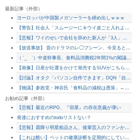
最新記事（外部）
ヨーロッパが中国製メガソーラーを締め出しｗｗｗ
【警告】社会人「スムージーにキウイ皮ごと入れよ。これ美容にいいんだよね〜」→ 結...
【悲報】ワイのせいで会社を辞めた新人が「3人」もいたことが発覚ｗｗｗｗｗ
【放送事故】 昔のドラマのレ◯プシーン、今見るとアウトすぎる・・・
（ ´_ゝ`）中道幹事長、食料品消費税2年間1%の閣議決定を批判 → 記者「中道...
【画像】日産が社運をかけて発売するSUVがこちらです‥‥
【討論】オタク「パソコン自作できます」DQN「自分で車やバイクいじれます」
【物議】参政党・神谷氏「食料品の減税は愚策」←じゃあ他にどんな経済対策があるんだ...
非現実的なリベラル政策をゴリ押しした東京大学、貯金から無駄金を垂れ流しまくった結...
お勧め記事（外部）
【悲報】最近のRPG、『宿屋』の存在意義が薄い
【鬼滅の刃】アニオリ柱と上弦見たかった
発達におすすめのtodoリストない？
20代「50年ローンでええやろ」←これマジ？？？
【悲報】霜降り明星粗品さん、後輩芸人のファンから苦言を呈されブチギレ発狂…
韓国警察、大韓サッカー協会を家宅捜索 代表監督選考巡り
【これは酷い】ペットの健康診断を定期的にしていない人、その理由が終わっていた…「...
【配信者】「金バエ」のSNS更新が1週間途絶え、様々な憶測が飛び交う。1週間ぶり...