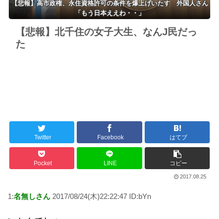
【悲報】高市政権、永住資格許可の条件を爆上げいたす 外国人さん
「もう日本ええわ・・」
【悲報】北千住の女子大生、なんJ民だっ
た
Twitter
Facebook
はてブ
Pocket
LINE
コピー
2017.08.25
1:
名無しさん
2017/08/24(木)22:22:47 ID:bYn