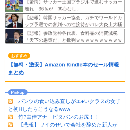
ｗｗ
【驚愕】サッカー王国ブラジルで進むサッカー
離れ 36％が「関心なし」
【悲報】韓国サッカー協会、ガチでワールドカ
ップ予選での審判への性接待がバレ大炎上大騒
ぎにｗｗｗｗｗｗｗｗ
【悲報】参政党神谷代表、食料品の消費減税
「天下の愚策だ」と批判ｗｗｗｗｗｗｗｗｗｗ
ｗｗ
【無料・激安】Amazon Kindle本のセール情報
まとめ
パンツの食い込み直しがエ●いクラスの女子
と初Hしたらこうなるwww
竹?由佳アナ ピタパンのお尻！！
【悲報】ワイのせいで会社を辞めた新人が