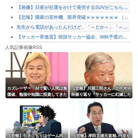
【画像】日産が社運をかけて発売するSUVがこちらです‥‥
【緊急速報】NYで警官が黒人男性の首を絞め、暴動第二波不可避へ
【悲報】隣家の室外機、限界突破ｗｗｗｗｗｗｗ （※画像あり）
先生から電話があったんだけど、「～とか～」「～とか考えて～」と何度も言ってたのが...
【サッカー界激震】韓国サッカー協会、W杯予選の審判に“性接待”していたことが発覚...
Powered by livedoor 相互RSS
【動画】ロシアの空挺兵、パラシュートが開かずに墜落してしまう。
人気記事画像RSS
白石「あ、あきら様……？」あきら「……白石」
8/4のニュース
日本旅行キャンセルすべきか…1万年ぶり史上最大級の火山の兆し＝韓国の反応
更新中止のお知らせ
カズレーザー「AIで賢い人間は無
【悲報】川淵三郎さん、北中米W
価値、勉強や知識に投資してきた
杯振り返り『サッカーに幻滅した
海外「おめでとうタキ！」リヴァプール南野がバースデーゴール！！
人ほど絶望の時代の幕開け」
人多いのでは…』
Powered by livedoor 相互RSS
【悲報】引きこもりはゲーム内で
【悲報】岸田文雄元首相､円安を