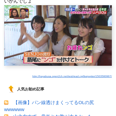
いかんでしょ
http://hayabusa.open2ch.net/test/read.cgi/livejupiter/1503580967/
人気お勧め記事
【画像】パン線透けまくってるOLの尻
wwwwww