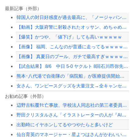
最新記事（外部）
韓国人の対日好感度が過去最高に、「ノージャパン」は終わった？＝ネット「中国より1...
【動画】大阪府警に射殺されたオッサン、めちゃめちゃ苦しそうに死ぬ
【爆笑】かつや、「値下げ」しても高いｗｗｗｗｗ
【画像】 福岡、こんなのが普通に走ってるｗｗｗｗｗｗｗｗｗｗｗｗｗｗｗｗｗｗｗｗ...
【画像】 真夏日のプール、ガチで最高すぎｗｗｗｗｗｗｗｗｗｗ
【試合結果】 8/6 中日 5-0 ヤクルト 8回石川昂弥先制タイムリー！このカ...
熊本･八代港で自衛隊の「病院船」が医療提供開始、診察と薬剤処方…被災者向け大浴場...
女さん、ワンピースグッズを大量注文→全キャンセルで逮捕ｗｗｗ
40歳超えたら仕事見つからないてデマ流してる奴誰なの？
お勧め記事（外部）
辺野古転覆ﾀﾋ亡事故、学校法人同志社の第三者委員会が調査報告書を公表 … 安全配...
【草】アル中「水飲みたくない！」 グラス「はい転倒」
野田クリスタルさん「イラストレーターの人が『AIに仕事を奪われる』って言ってるけ...
【悲報】専門家「日本車はダサい、見てて恥ずかしい」
出勤時にイヤホンしてるやつやたらと多いけど
【画像】露悪アニメ化ブーム、はじまるｗｗｗｗｗｗｗ
仙台育英のマネージャー・星よつはさんがかわいいと話題に ウィンク動画や画像などが...
【配信者】「金バエ」のSNS更新が1週間途絶え、様々な憶測が飛び交う。1週間ぶり...