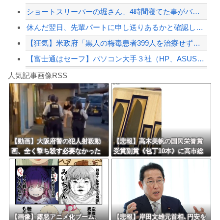
ショートスリーパーの堀さん、4時間寝てた事がバレる
【緊急速報】NYで警官が黒人男性の首を絞め、暴動第二波不可避へ
休んだ翌日、先輩パートに申し送りあるかと確認したらいきなりキレられた。このパート...
【狂気】米政府「黒人の梅毒患者399人を治療せず放置したらどうなるか見たろ！」→...
【富士通はセーフ】パソコン大手３社（HP、ASUS、Acer） 中国製メモリーの...
Powered by livedoor 相互RSS
白石「あ、あきら様……？」あきら「……白石」
人気記事画像RSS
【動画】野菜売りのおじさんにドローンを特攻させるおそロシア。
8/4のニュース
日本旅行キャンセルすべきか…1万年ぶり史上最大級の火山の兆し＝韓国の反応
更新中止のお知らせ
【動画】大阪府警の犯人射殺動
【悲報】高木美帆の国民栄誉賞
画、全く撃ち殺す必要なかった
受賞副賞《包丁10本》に高市総
海外「おめでとうタキ！」リヴァプール南野がバースデーゴール！！
ｗｗｗｗｗｗｗｗｗｗｗ
理の名前も刻印ｗｗｗｗｗｗｗ
ｗｗ
Powered by livedoor 相互RSS
【画像】露悪アニメ化ブーム、
【悲報】岸田文雄元首相､円安を