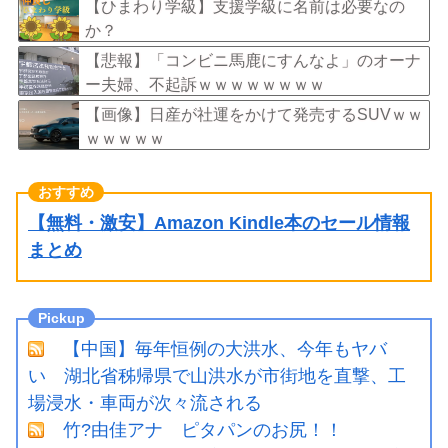
外タイトル『LOL』として世界25ヶ国・地域で
【ひまわり学級】支援学級に名前は必要なの
展開
か？
【悲報】「コンビニ馬鹿にすんなよ」のオーナ
ー夫婦、不起訴ｗｗｗｗｗｗｗｗ
【画像】日産が社運をかけて発売するSUVｗｗ
ｗｗｗｗｗ
【無料・激安】Amazon Kindle本のセール情報
まとめ
【中国】毎年恒例の大洪水、今年もヤバ
い 湖北省秭帰県で山洪水が市街地を直撃、工
場浸水・車両が次々流される
竹?由佳アナ ピタパンのお尻！！