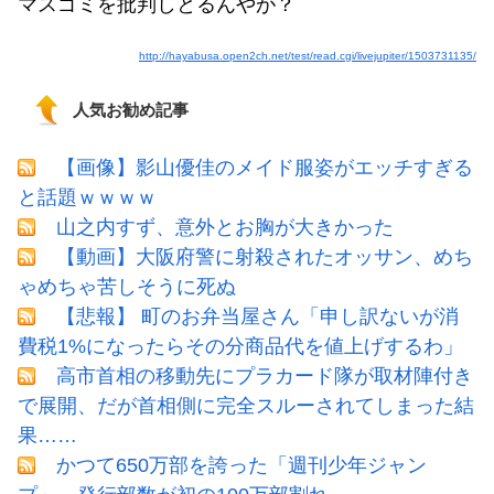
マスゴミを批判しとるんやが？
http://hayabusa.open2ch.net/test/read.cgi/livejupiter/1503731135/
人気お勧め記事
【画像】影山優佳のメイド服姿がエッチすぎる
と話題ｗｗｗｗ
山之内すず、意外とお胸が大きかった
【動画】大阪府警に射殺されたオッサン、めち
ゃめちゃ苦しそうに死ぬ
【悲報】 町のお弁当屋さん「申し訳ないが消
費税1%になったらその分商品代を値上げするわ」
高市首相の移動先にプラカード隊が取材陣付き
で展開、だが首相側に完全スルーされてしまった結
果……
かつて650万部を誇った「週刊少年ジャン