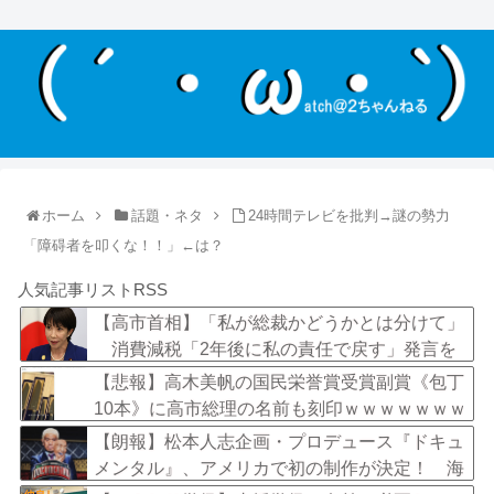
ホーム
話題・ネタ
24時間テレビを批判→謎の勢力
「障碍者を叩くな！！」←は？
人気記事リストRSS
【高市首相】「私が総裁かどうかとは分けて」
消費減税「2年後に私の責任で戻す」発言を
説明
【悲報】高木美帆の国民栄誉賞受賞副賞《包丁
10本》に高市総理の名前も刻印ｗｗｗｗｗｗｗ
ｗｗ
【朗報】松本人志企画・プロデュース『ドキュ
メンタル』、アメリカで初の制作が決定！ 海