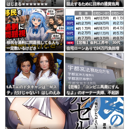
はじまるｗｗｗｗｗｗｗ
阻止するために日米の通貨当局
が実施した為替介入は｢一時しの
ぎに過ぎない｣との認識を示す
移民を過剰に問題視してる人ら
【悲報】金利上昇年、30代
NEW
一定数いるけどさ・・・
住宅ローンありで24万円負担増
ｗｗｗｗｗｗｗｗｗｗｗｗ
t.A.T.u.のドタキャンは「Ｍス
【悲報】「コンビニ馬鹿にすん
テ」だけじゃない！ はしのえみ
なよ」のオーナー夫婦、不起訴
「来なかったんですよ…」
ｗｗｗｗｗｗｗｗ