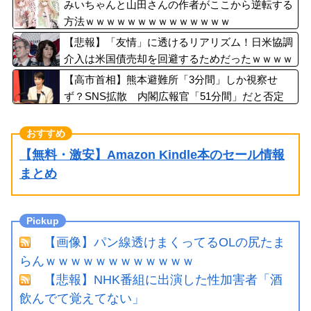
みいちゃんと山田さんの作者がここから逆転する
方法ｗｗｗｗｗｗｗｗｗｗｗｗｗｗ
【悲報】「友情」に透けるリアリズム！日米協調
介入は米国債売却を回避するためだったｗｗｗｗ
ｗｗｗ
【高市首相】熊本避難所「3分間」しか視察せ
ず？SNS拡散 内閣広報官「51分間」だと否定
【無料・激安】Amazon Kindle本のセール情報
まとめ
【画像】パン線透けまくってるOLの尻たま
らんｗｗｗｗｗｗｗｗｗｗｗｗ
【悲報】NHK番組に出演した性加害者「酒
飲んでて覚えてない」