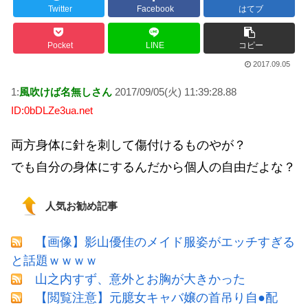
Twitter
Facebook
はてブ
Powered by livedoor 相互RSS
Pocket
LINE
コピー
2017.09.05
1:
風吹けば名無しさん
2017/09/05(火) 11:39:28.88
ID:0bDLZe3ua.net
両方身体に針を刺して傷付けるものやが？
でも自分の身体にするんだから個人の自由だよな？
人気お勧め記事
【画像】影山優佳のメイド服姿がエッチすぎる
と話題ｗｗｗｗ
山之内すず、意外とお胸が大きかった
【閲覧注意】元臆女キャバ嬢の首吊り自●配