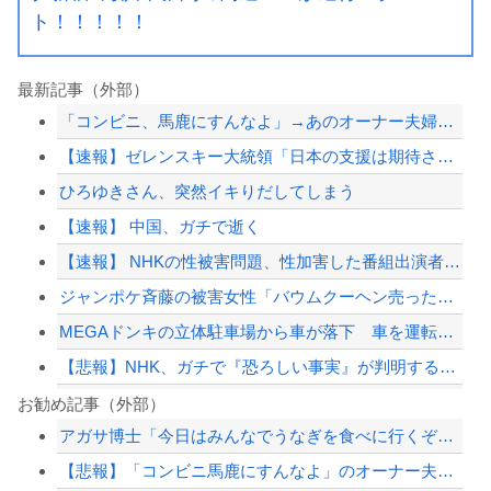
ト！！！！！
最新記事（外部）
「コンビニ、馬鹿にすんなよ」→あのオーナー夫婦、不起訴ｗｗｗｗｗｗｗｗｗ
【速報】ゼレンスキー大統領「日本の支援は期待されたほどの成果がない」WWWWWW...
ひろゆきさん、突然イキりだしてしまう
【速報】 中国、ガチで逝く
【速報】 NHKの性被害問題、性加害した番組出演者が衝撃告白！
ジャンポケ斉藤の被害女性「バウムクーヘン売ったりTikTokライブしててムカつい...
MEGAドンキの立体駐車場から車が落下 車を運転していた77歳男性が意識不明 助...
【悲報】NHK、ガチで『恐ろしい事実』が判明する・・・・・
【悲報】キオクシア、また逝く
お勧め記事（外部）
アガサ博士「今日はみんなでうなぎを食べに行くぞい」
イオン爆発事故、原因はLPG漏れか…経産省が全国一斉点検
【悲報】「コンビニ馬鹿にすんなよ」のオーナー夫婦、不起訴ｗｗｗｗｗｗｗｗ
「コンビニ、馬鹿にすんなよ」→あのオーナー夫婦、不起訴ｗｗｗｗｗｗｗｗｗ