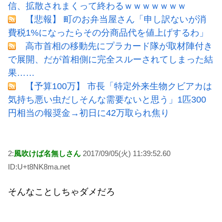
信、拡散されまくって終わるｗｗｗｗｗｗｗ
【悲報】 町のお弁当屋さん「申し訳ないが消
費税1%になったらその分商品代を値上げするわ」
高市首相の移動先にプラカード隊が取材陣付き
で展開、だが首相側に完全スルーされてしまった結
果……
【予算100万】 市長「特定外来生物クビアカは
気持ち悪い虫だしそんな需要ないと思う」1匹300
円相当の報奨金→初日に42万取られ焦り
2:
風吹けば名無しさん
2017/09/05(火) 11:39:52.60
ID:U+t8NK8ma.net
そんなことしちゃダメだろ