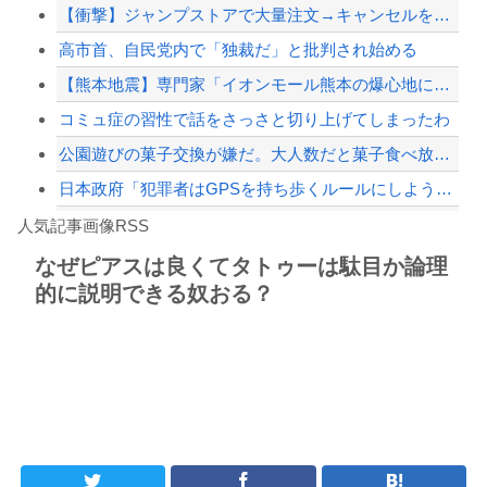
【衝撃】ジャンプストアで大量注文→キャンセルを繰り返した32歳女を逮捕 238ア...
アメリカ「日本の円安ヤバくね？アジア経済に影響出るし。」
高市首、自民党内で「独裁だ」と批判され始める
【配信者】「金バエ」のSNS更新が1週間途絶え、様々な憶測が飛び交う。1週間ぶり...
【熊本地震】専門家「イオンモール熊本の爆心地に…喫煙所と自販機」警察・消防「」←...
【緊急速報】NYで警官が黒人男性の首を絞め、暴動第二波不可避へ
コミュ症の習性で話をさっさと切り上げてしまったわ
公園遊びの菓子交換が嫌だ。大人数だと菓子食べ放題みたいになっちゃって身体にも歯に...
日本政府「犯罪者はGPSを持ち歩くルールにしよう。強制は可哀想🥺」
Powered by livedoor 相互RSS
【かっけぇ…】あのまとめ管理人が“世の中お金じゃない”に共感‥‥「お金で忖度ばか...
人気記事画像RSS
【動画】名古屋栄で不良外人が警察官を突き飛ばす。逮捕しろやｗｗｗ
なぜピアスは良くてタトゥーは駄目か論理
的に説明できる奴おる？
8/4のニュース
日本旅行キャンセルすべきか…1万年ぶり史上最大級の火山の兆し＝韓国の反応
更新中止のお知らせ
海外「おめでとうタキ！」リヴァプール南野がバースデーゴール！！