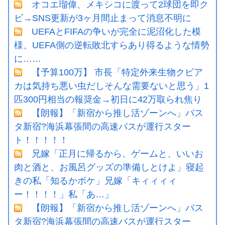
オコエ瑠偉、メキシコに渡って2球団を即ク
ビ→SNS更新が3ヶ月間止まって消息不明に
UEFAとFIFAの争いが完全に泥沼化した模
様、UEFA側の逆転敗北すらあり得るような情勢
に……
【予算100万】 市長「特定外来生物クビア
カは気持ち悪い虫だしそんな需要ないと思う」1
匹300円相当の報奨金→初日に42万取られ焦り
【朗報】「新宿から推し活ゾーンへ」バス
タ新宿?海浜幕張間の高速バスが運行スター
ト！！！！！
兄嫁「正月に帰るから、ゲームと、いいお
肉と酒と、お風呂グッズの準備しとけよ」寝起
きの私「知るかボケ」兄嫁「キィィィィ
ー！！！！」私「あ…」
【朗報】「新宿から推し活ゾーンへ」バス
タ新宿?海浜幕張間の高速バスが運行スター