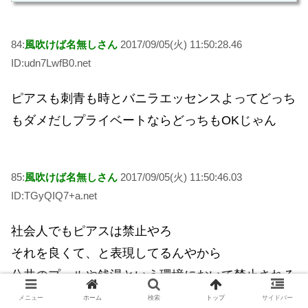
84:
風吹けば名無しさん
2017/09/05(火) 11:50:28.46
ID:udn7LwfB0.net
ピアスも刺青も時とバニラエッセンスよってどっち
もダメだしプライベートならどっちもOKじゃん
85:
風吹けば名無しさん
2017/09/05(火) 11:50:46.03
ID:TGyQIQ7+a.net
社会人でもピアスは禁止やろ
それを良くて、と表現してるんやから
公共のプールや銭湯という環境において禁止される
適切な理由を答えろってことやろ
メニュー
ホーム
検索
トップ
サイドバー