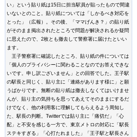
い」という貼り紙は15日に担当駅員が貼ったもので間違
いないとのこと。貼り紙については「しかるべき対応を
とった」（広報）。その後、「ママげんき？」の貼り紙
がそのまま掲出されたところで問題が解決されるか疑問
に思えたので、2枚とも撤去して警察署に届けたといい
ます。
王子警察署に確認したところ、貼り紙の件については
「個人のプライバシーに関わることなのでお答えできな
いです。申し訳ございません」との回答でした。王子駅
の駅長と同じく、貼り主に「連絡があります様に」と願
うばかりです。無断の貼り紙は撤去しなくてはいけませ
んが、貼り主の気持ちを思ってあえてそのままにするだ
けでなく、他の利用客に理解してもらえるよう周知し
た、駅長の判断。Twitterでは貼り主に「痛切だ」「心
配」と不安を感じる一方で、東京メトロの対応に「駅長
ステキすぎる」「心打たれました」「王子駅と駅長さん