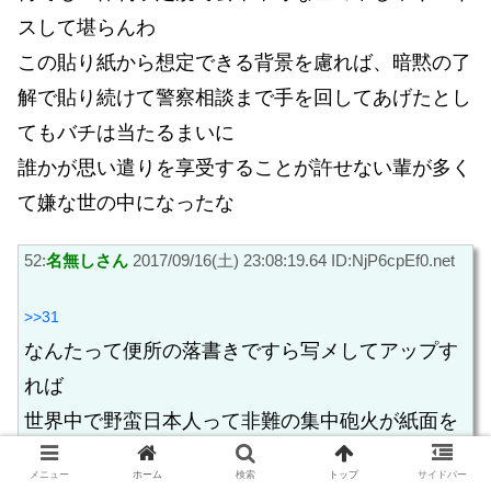
スして堪らんわ
この貼り紙から想定できる背景を慮れば、暗黙の了
解で貼り続けて警察相談まで手を回してあげたとし
てもバチは当たるまいに
誰かが思い遣りを享受することが許せない輩が多く
て嫌な世の中になったな
52:
名無しさん
2017/09/16(土) 23:08:19.64 ID:NjP6cpEf0.net
>>31
なんたって便所の落書きですら写メしてアップす
れば
世界中で野蛮日本人って非難の集中砲火が紙面を
にぎわす時代
メニュー
ホーム
検索
トップ
サイドバー