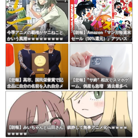
今季アニメの覇権がヤニねこと
【朗報】Amazon「マンガ毎週末
かいう風潮ｗｗｗｗｗｗｗｗｗ
セール（50%還元）」アツいス
ｗｗｗｗ
ポーツマンガ祭り最終日到
来！！！
【悲報】高市、国民栄誉賞で記
【悲報】”サ終” 相次ぐスマホゲ
念品に自分の名前を入れ自分メ
ーム、倒産も急増 過去最多ペ
インのPV撮影して炎上中w w w
ースで推移 「当たれば一攫千
w w w w w w
金」過去の時代に
【朗報】みいちゃんと山田さん、鎮静して無事アニメ化へｗｗｗｗ
ｗｗｗｗｗ