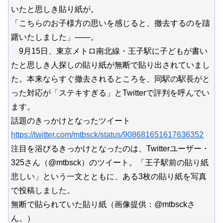
いたと思しき貼り紙が。
「こちらのお子様方の思いを感じると、撤去するのを躊
躇いたしました」――。
9月15日、東京メトロ南北線・王子駅に子どもが書い
たと思しき人探しの貼り紙が無断で貼り出されていまし
た。本来ならすぐ撤去されるところを、同駅の駅長がと
った対応が「ステキすぎる」とTwitterで評判を呼んでい
ます。
話題のきっかけとなったツイート
https://twitter.com/mtbsck/status/908681651617636352
注目を浴びるきっかけとなったのは、Twitterユーザー・
325さん（@mtbsck）のツイート。「王子駅前の貼り紙
悲しい」という一文とともに、ある3枚の貼り紙を写真
で投稿しました。
無断で貼られていた貼り紙（画像提供：@mtbsckさ
ん。）