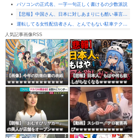
パソコンの正式名、一字一句正しく書けるの少数派説
【悲報】中国さん、日本に対しあまりにも酷い暴言を放つ 「侵略戦争仕掛けたくせに...
運転してる女性配信者さん、とんでもない駐車テクニックを見せつけてネット民をドン引...
Powered by livedoor 相互RSS
【特攻隊員の本音】「ああァ、だまされちゃった。今度生れる時はアメリカへ生れるぞ」...
人気記事画像RSS
大男「1回戦の相手はこのｶﾞｷか？楽勝だな」少年剣士「…ふんっ、あまり調子に乗ら...
8/4のニュース
日本旅行キャンセルすべきか…1万年ぶり史上最大級の火山の兆し＝韓国の反応
更新中止のお知らせ
【画像】今年の防衛白書の表紙
【悲報】日本人、もはや何も欲
ｗｗｗｗｗｗｗｗｗｗｗｗｗｗ
しがらなくなるｗｗｗｗｗｗｗ
海外「おめでとうタキ！」リヴァプール南野がバースデーゴール！！
ｗｗｗｗｗ
ｗｗｗｗｗｗｗｗｗｗｗｗｗｗ
ｗｗｗ
Powered by livedoor 相互RSS
【朗報】「おむすびリヤカー」
【動画】スシロー、テロ被害再
の美人が店舗をオープンｗｗｗ
びｗｗｗｗｗｗｗｗｗｗｗｗ
ｗｗｗｗｗｗｗｗｗ