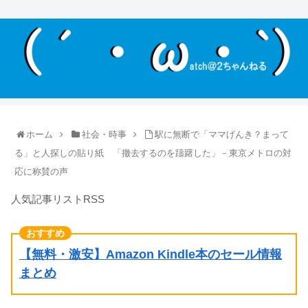
ホーム
社会・時事
駅に無断で「ママげんき？まって
る」と人探しの貼り紙 「撤去するのを躊躇した」－東京メトロの対
応に称賛の声
人気記事リストRSS
【無料・激安】Amazon Kindle本のセール情報
まとめ