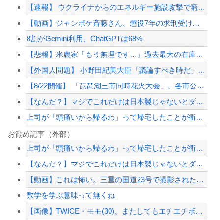
【速報】 ウクライナからのエネルギー施設攻撃で窮地のロシアを韓国が助けていたこと...
【動画】ジャンポケ斉藤さん、懲役7年の求刑受けたあとのTikTokライブ配信がヤ...
8割がGemini利用、ChatGPTは68%
【悲報】米農家「もう無理です…」過去最大の在庫を抱える状態で新米収穫。新米価格も...
【外国人問題】 小野田紀美大臣「議論すべき時だ」→SNS「まだ議論もしてなかった...
【8/22開催】 「琵琶湖三市同時花火大会」、各市公式「そんな花火大会は存在しな...
【なんだ？】マジでこれだけは日本製じゃないとダメな物
上司が「頭痛いから帰るわ」って帰宅したことが衝撃的だった
米国民の半数「ネタニヤフ首相は逮捕されるべきだ」…世論調査で明らかに！
お勧め記事（外部）
上司が「頭痛いから帰るわ」って帰宅したことが衝撃的だった
8割がGemini利用、ChatGPTは68%
【なんだ？】マジでこれだけは日本製じゃないとダメな物
【画像】胸が大きいせいで成績が伸びない陸上部女子ｗｗｗｗｗｗｗｗｗｗｗｗ
【動画】これは怖い。三重の国道23号で撮影された避けようがないもらい事故の瞬間。
テスラ、26年中に日本の納車拠点を6割増 販売急増による混乱収拾へ
数学を学ぶ意味って無くね
【配信者】「金バエ」のSNS更新が1週間途絶え、様々な憶測が飛び交う。1週間ぶり...
【画像】TWICE・モモ(30)、またしてもエチエチボデーを披露wwwwwwww...
【緊急速報】NYで警官が黒人男性の首を絞め、暴動第二波不可避へ