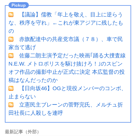
【議論】儒教「年上を敬え、目上に逆らう
な、秩序を守れ」←これが東アジアに残したも
の
赤旗配達中の共産党市議（７８）、車で民
家当て逃げ
佐藤二朗主演予定だった映画｢踊る大捜査線
N.E.W. メトロポリスを駆け抜けろ！｣のスピン
オフ作品の撮影中止が正式に決定 本広監督の投
稿はなんだったのか
【日向坂46】OGと現役メンバーのコンボ、
止まらない
立憲民主ブレーンの菅野完氏、メルチュ折
田社長に人殺しを連呼
最新記事（外部）