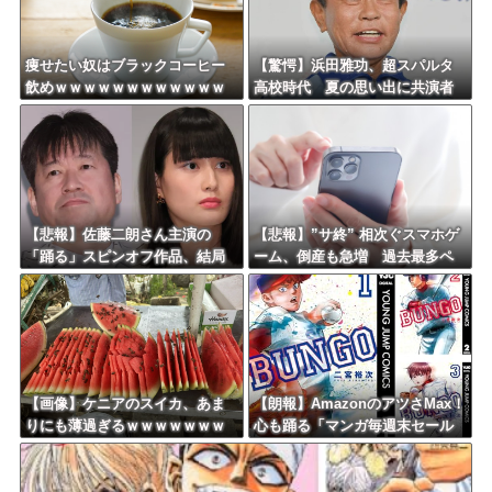
Powered by livedoor 相互RSS
痩せたい奴はブラックコーヒー
【驚愕】浜田雅功、超スパルタ
飲めｗｗｗｗｗｗｗｗｗｗｗｗ
高校時代 夏の思い出に共演者
ｗ
衝撃「ええ？」「それはかわい
そう」
【悲報】佐藤二朗さん主演の
【悲報】”サ終” 相次ぐスマホゲ
「踊る」スピンオフ作品、結局
ーム、倒産も急増 過去最多ペ
撮影中止が決定ｗｗｗｗｗｗｗ
ースで推移 「当たれば一攫千
ｗｗ
金」過去の時代に
【画像】ケニアのスイカ、あま
【朗報】AmazonのアツさMax！
りにも薄過ぎるｗｗｗｗｗｗｗ
心も踊る「マンガ毎週末セール
ｗｗｗｗｗｗ
（50%還元）」2日目襲来！