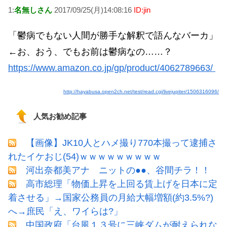
1:
名無しさん
2017/09/25(月)14:08:16
ID:jin
「鬱病でもない人間が勝手な解釈で語んなバーカ」
←お、おう、でもお前は鬱病なの……？
https://www.amazon.co.jp/gp/product/4062789663/
http://hayabusa.open2ch.net/test/read.cgi/livejupiter/1506316096/
人気お勧め記事
【画像】JK10人とハメ撮り770本撮って逮捕さ
れたイケおじ(54)ｗｗｗｗｗｗｗｗｗ
河出奈都美アナ ニットの●●、谷間チラ！！
高市総理「物価上昇を上回る賃上げを日本に定
着させる」→国家公務員の月給大幅増額(約3.5%?)
へ→庶民「え、ワイらは?」
中国政府「台風１３号に三峡ダムが耐えられな