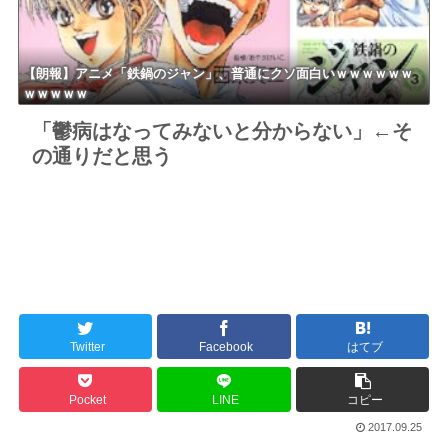
【朗報】アニメ「鉄鍋のジャン」、普通にクソ面白いｗｗｗｗｗｗ
ｗｗｗｗｗ
「鬱病はなってみないと分からない」←そ
の通りだと思う
Twitter
Facebook
はてブ
Pocket
LINE
コピー
2017.09.25