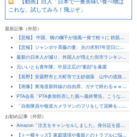
【動画】白人「日本で一番美味い食べ物は
これな、試してみろ！飛ぶぞ」
最新記事（外部）
【悲報】 中国、橋の欄干が強風一発で粉々に 鉄筋ゼロ 当局「接着剤でくっつけただ...
【悲報】ジャンポケ斉藤の妻、夫の求刑7年翌日にウキウキでInstagram更新
最新の日本人が減り、外国人が増えた街市ランキングをご覧下さい→5位川口市、4位京...
元いいとも青年隊、中居正広の”素顔”を暴露
【長野】安曇野市と大町市で土砂崩落 山中の道路が寸断 宿泊客や登山客など計400...
【画像】東海道新幹線の自由席、ガチで終わるｗｗｗｗ
PTA会長「PTA参加拒否した親へ最終警告。こうなってもいい？」
「自衛隊員や報道カメラマンのフリをして泥棒を…」500万円分の預金通帳を盗まれた...
習近平さん、腐敗撲滅に本気を出した結果…半年で53万8000件ｗｗｗ
お勧め記事（外部）
Amazon「注文をキャンセルしました。身分証を提出してください」 X民「は？怪...
ショートスリーパー堀大輔氏、涙を流す
【トー横キッズ】家庭環境や毒親とのトラブルに悩む若者「大人に相談しても具体的に何...
【夏の悲劇】父親、溺れた息子を救おうとしてﾀﾋ亡 →専門家も警鐘「救助は二次被害...