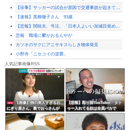
【珍事】サッカーの試合が原因で交通事故が起きてしまう。
世耕議員、国会で審議・議決した予算を財務省が勝手に３兆円動かしていると指摘・問題...
【速報】黒柳徹子さん 93歳
【配信者】「金バエ」のSNS更新が1週間途絶え、様々な憶測が飛び交う。1週間ぶり...
【悲報】関暁夫、号泣。「日本人よいい加減目覚めろ！」と涙の訴え
【緊急速報】NYで警官が黒人男性の首を絞め、暴動第二波不可避へ
悲報 職場に鬱がおるんやが
カツオのサクにアニサキスらしき物体発見
小野寺「ニセコイの逆襲」
Powered by livedoor 相互RSS
【シンデレラガールズ】百鬼夜行をテーマとしたPOP UP SHOPが東京・大阪に...
人気記事画像RSS
【言うて人手不足だし？】未経験から「エンジニア」になるという選択‥‥
8/4のニュース
日本旅行キャンセルすべきか…1万年ぶり史上最大級の火山の兆し＝韓国の反応
更新中止のお知らせ
【画像】例の美人すぎるお
【悲報】彫り師YouTuber「タト
NEW
にぎり屋さん、裏でおっさんが
ゥー入れてる奴は全員バカで
海外「おめでとうタキ！」リヴァプール南野がバースデーゴール！！
握っていたｗｗｗｗｗｗｗｗｗ
す。すごい民度低い」
ｗｗｗｗｗｗｗｗ