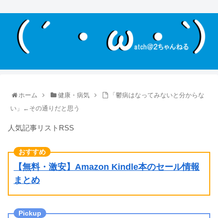
ホーム
健康・病気
「鬱病はなってみないと分からな
い」←その通りだと思う
人気記事リストRSS
【無料・激安】Amazon Kindle本のセール情報
まとめ