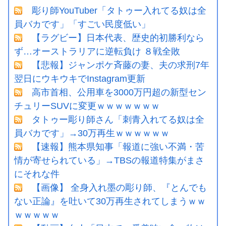
彫り師YouTuber「タトゥー入れてる奴は全
員バカです」「すごい民度低い」
【ラグビー】日本代表、歴史的初勝利なら
ず…オーストラリアに逆転負け ８戦全敗
【悲報】ジャンポケ斉藤の妻、夫の求刑7年
翌日にウキウキでInstagram更新
高市首相、公用車を3000万円超の新型セン
チュリーSUVに変更ｗｗｗｗｗｗｗ
タトゥー彫り師さん「刺青入れてる奴は全
員バカです」→30万再生ｗｗｗｗｗｗ
【速報】熊本県知事「報道に強い不満・苦
情が寄せられている」→TBSの報道特集がまさ
にそれな件
【画像】 全身入れ墨の彫り師、『とんでも
ない正論』を吐いて30万再生されてしまうｗｗ
ｗｗｗｗｗ