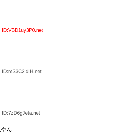
6
ID:VBD1uy3P0.net
9 ID:mS3C2jdIH.net
 ID:7zD6gJeta.net
たやん