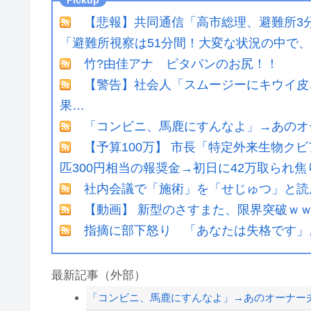
【悲報】共同通信「高市総理、避難所3分
「避難所視察は51分間！大変な状況の中で、1
竹?由佳アナ ピタパンのお尻！！
【警告】社会人「スムージーにキウイ皮
果…
「コンビニ、馬鹿にすんなよ」→あのオ
【予算100万】 市長「特定外来生物ク
匹300円相当の報奨金→初日に42万取られ焦
社内会議で「施術」を「せじゅつ」と読
【動画】 新型のさすまた、限界突破ｗ
指摘に部下怒り 「あなたは失格です」
最新記事（外部）
「コンビニ、馬鹿にすんなよ」→あのオーナー