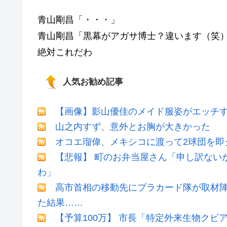
青山剛昌「・・・」
青山剛昌「黒幕がアガサ博士？違います（笑
絶対これだわ
人気お勧め記事
【画像】影山優佳のメイド服姿がエッチ
山之内すず、意外とお胸が大きかった
オコエ瑠偉、メキシコに渡って2球団を即
【悲報】 町のお弁当屋さん「申し訳ない
わ」
高市首相の移動先にプラカード隊が取材
た結果……
【予算100万】 市長「特定外来生物ク