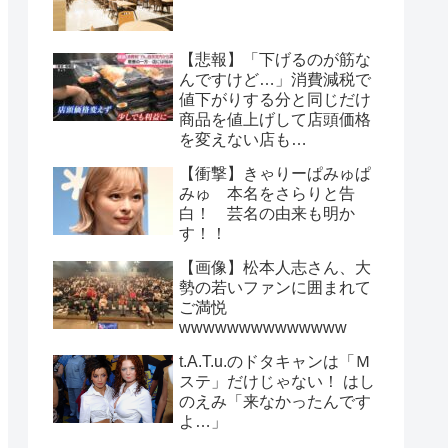
【悲報】「下げるのが筋な
んですけど…」消費減税で
値下がりする分と同じだけ
商品を値上げして店頭価格
を変えない店も…
【衝撃】きゃりーぱみゅぱ
みゅ 本名をさらりと告
白！ 芸名の由来も明か
す！！
【画像】松本人志さん、大
勢の若いファンに囲まれて
ご満悦
wwwwwwwwwwwwww
t.A.T.u.のドタキャンは「Ｍ
ステ」だけじゃない！ はし
のえみ「来なかったんです
よ…」