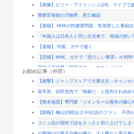
【画像】ビリー・アイリッシュ(24)、ライブで
警察官発砲の刃物男、死亡確認
【速報】 NHKの性被害問題、性加害した番組
「外国人は日本人と同じ生活者で、地域の担い手
【速報】 中国、ガチで逝く
【悲報】NHK、ガチで『恐ろしい事実』が判明
男性の産後鬱が課題です。←女さん「は？」
お勧め記事（外部）
高市政権「減税します」→財源「これから考え
【衝撃】ジャンプストアで大量注文→キャンセルを
【画像あり】えっ、ワイ氏の「貯金」・・・多
高市首、自民党内で「独裁だ」と批判され始め
角栓ニュルッ、歯茎グラグラ… 「気持ち悪い
【熊本地震】専門家「イオンモール熊本の爆心地
高市政権「減税します」→財源「これから考え
【朗報】檜山沙耶(おさや)伝説のファン、子供が
【配信者】「金バエ」のSNS更新が1週間途絶え
コミュ症の習性で話をさっさと切り上げてしま
【緊急速報】NYで警官が黒人男性の首を絞め
公園遊びの菓子交換が嫌だ。大人数だと菓子食べ