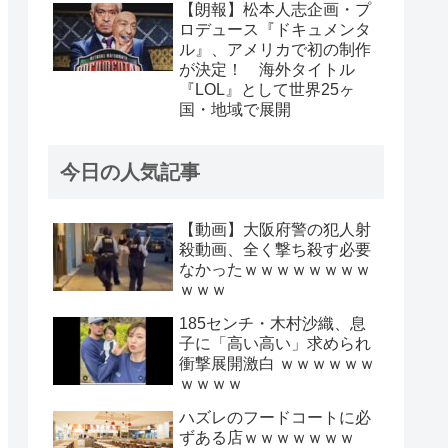
【朗報】松本人志企画・プ
ロデュース『ドキュメンタ
ル』、アメリカで初の制作
が決定！ 海外タイトル
『LOL』として世界25ヶ
国・地域で展開
今日の人気記事
【動画】大阪府警の犯人射
殺動画、全く撃ち殺す必要
なかったｗｗｗｗｗｗｗｗ
ｗｗｗ
185センチ・木村沙織、息
子に「高い高い」求められ
衝撃展開激白 ｗｗｗｗｗｗ
ｗｗｗｗ
ハズレのフードコートに必
ずある店ｗｗｗｗｗｗｗ