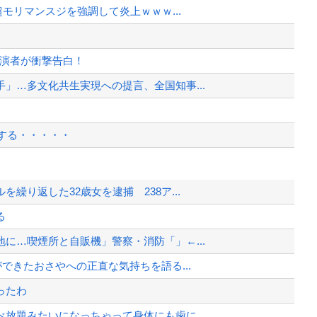
超モリマンスジを強調して炎上ｗｗｗ...
出演者が衝撃告白！
」…多文化共生実現への提言、全国知事...
する・・・・・
ます」
繰り返した32歳女を逮捕 238ア...
すぎ・・・？
る
ネット広告」への苦情が急増
に…喫煙所と自販機」警察・消防「」←...
ます」
できたおさやへの正直な気持ちを語る...
、様々な憶測が飛び交う。1週間ぶり...
ったわ
、暴動第二波不可避へ
放題みたいになっちゃって身体にも歯に...