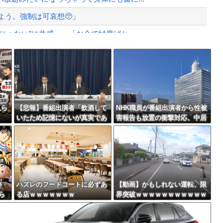
よう。強制は可哀想🥺」
ゃない”に共感‥‥「お金で忖度ばか...
ばす。逮捕しろやｗｗｗ
Powered by livedoor 相互RSS
っちゃったから>>3する」
最大級の火山の兆し＝韓国の反応
人ら
【悲報】番組出演者「飲酒して
NHK職員が番組出演者から性被
いたため記憶にないが真実であ
害報告も放置の衝撃対応、中居
れば申し訳ない」 NHK職員が
正広と国分太一の事例もNHKは
バースデーゴール！！
出演者から性被害
「加害者を守る」のか、指摘さ
れる“隠蔽体質”
さ
ハズレのフードコートに必ずあ
【動画】かもしれない運転、限
ら
る店ｗｗｗｗｗｗｗ
界突破ｗｗｗｗｗｗｗｗｗｗｗ
Powered by livedoor 相互RSS
っ
ｗｗｗｗｗｗ