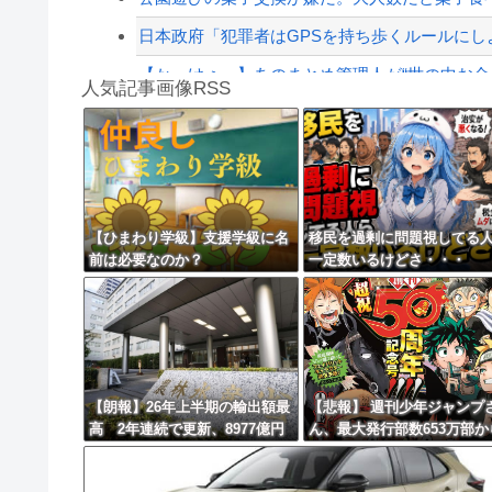
日本政府「犯罪者はGPSを持ち歩くルールにし
【かっけぇ…】あのまとめ管理人が“世の中お金じ
人気記事画像RSS
【動画】名古屋栄で不良外人が警察官を突き飛
勇者♀「仲間に支払うはずのお金で新しい装備買
8/4のニュース
日本旅行キャンセルすべきか…1万年ぶり史上
【ひまわり学級】支援学級に名
移民を過剰に問題視してる
前は必要なのか？
一定数いるけどさ・・・
更新中止のお知らせ
海外「おめでとうタキ！」リヴァプール南野が
【朗報】26年上半期の輸出額最
【悲報】 週刊少年ジャンプ
高 2年連続で更新、8977億円
ん、最大発行部数653万部か
農水省「インバウンドの増加に
急降下でついに100万部を割
伴い、日本食の認知度が向上」
てしまうｗｗｗｗｗｗｗ