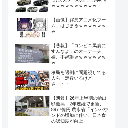
ｗｗｗｗｗｗｗｗｗｗ
【画像】露悪アニメ化ブー
ム、はじまるｗｗｗｗｗｗ
ｗ
【悲報】「コンビニ馬鹿に
すんなよ」のオーナー夫
婦、不起訴ｗｗｗｗｗｗｗ
ｗ
移民を過剰に問題視してる
人ら一定数いるけど
さ・・・
【朗報】26年上半期の輸出
額最高 2年連続で更新、
8977億円 農水省「インバウ
ンドの増加に伴い、日本食
の認知度が向上」