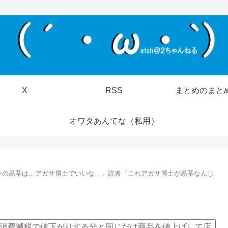
X
RSS
まとめのまと
オワタあんてな（私用）
ンの黒幕は…アガサ博士でいいな…」読者「これアガサ博士が黒幕なんじ
消費減税で値下がりする分と同じだけ商品を値上げして店