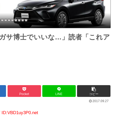
ｗｗｗｗｗｗｗｗｗ
ガサ博士でいいな…」読者「これア
Pocket
LINE
コピー
2017.09.27
7
ID:VBD1uy3P0.net