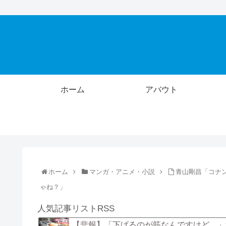
ホーム
アバウト
ホーム
マンガ・アニメ・小説
青山剛昌「コナ
ゃね？」
人気記事リストRSS
【悲報】「下げるのが筋なんですけど…」