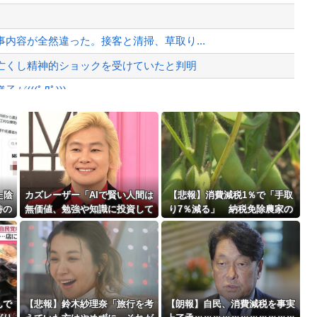
、様々な憶測が飛び交う。1週間ぶり...
、暴動第二波不可避へ
内容が全然違った。接客と清掃、草取り...
亡くし精神的ショックを受けていたと判明
((ﾟДﾟ)))
がバレる
Powered by livedoor 相互RSS
」
最大級の火山の兆し＝韓国の反応
た陰
カズレーザー「AIで賢い人間は
【悲報】消費減税1％で「手取
時の
無価値、勉強や知識に投資して
り7％減る」 納税免除農家の
情報
きた人ほど絶望の時代の幕開
苦悩「販売価格上げざるを得な
け」
い」
バースデーゴール！！
んで
【悲報】鈴木紗理奈「旅行を考
【朗報】自民、消費減税を事実