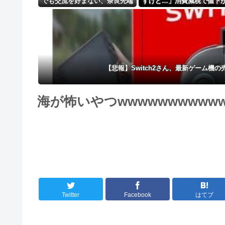
でも交流を好まない、奈良先端
すけど…」消費減税で値下
大が587人調査 「ゲームで社
する分と同じだけ商品を値
会復帰」に落とし穴？
して店頭価格を変えない店
【悲報】Switch2さん、最新ゲーム
海が怖いやつwwwwwwwwww
Twitter
Facebook
はてブ