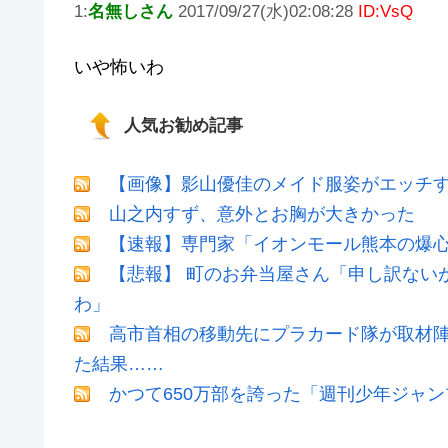
1:
名無しさん
2017/09/27(水)02:08:28
ID:VsQ
いや怖いわ
人気お勧め記事
【画像】影山優佳のメイド服姿がエッチ
山之内すず、意外とお胸が大きかった
【速報】専門家「イオンモール熊本の爆心
【悲報】 町のお弁当屋さん「申し訳ない
わ」
高市首相の移動先にプラカード隊が取材
た結果……
かつて650万部を誇った「週刊少年ジャン