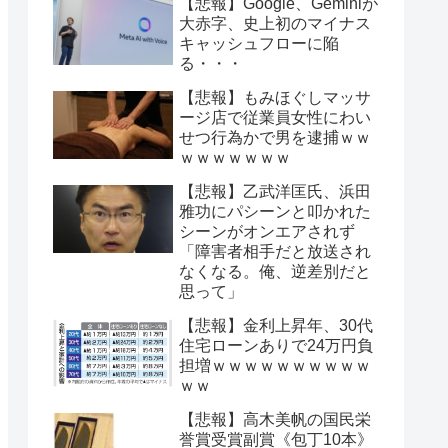
【悲報】Google、Geminiが
大赤字、史上初のマイナス
キャッシュフローに陥
る・・・
【悲報】もみほぐしマッサ
ージ店で従業員女性にわい
せつ行為かで男を逮捕ｗｗ
ｗｗｗｗｗｗｗ
【悲報】乙武洋匡氏、浜田
雅功にパシーンと叩かれた
シーンがオンエアされず
「障害者相手だと放送され
なくなる。俺、逆差別だと
思って」
【悲報】金利上昇年、30代
住宅ローンありで24万円負
担増ｗｗｗｗｗｗｗｗｗｗ
ｗｗ
【悲報】高木美帆の国民栄
誉賞受賞副賞《包丁10本》