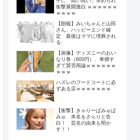
子に「高い高い」求められ
衝撃展開激白 ｗｗｗｗｗｗ
ｗｗｗｗ
【朗報】みいちゃんと山田
さん、ハッピーエンド確
定 最後はママに埋葬され
る
【画像】ディズニーのおい
なり巻（600円）、卑猥す
ぎて賛否両論ｗｗｗｗｗｗ
ｗｗｗ
ハズレのフードコートに必
ずある店ｗｗｗｗｗｗｗ
【衝撃】きゃりーぱみゅぱ
みゅ 本名をさらりと告
白！ 芸名の由来も明か
す！！