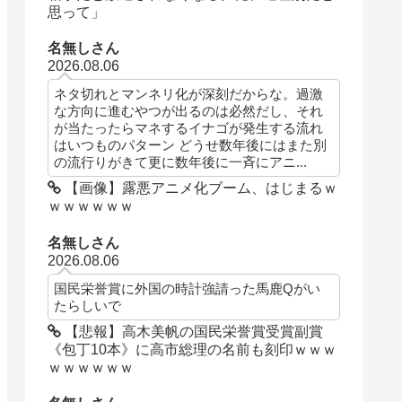
思って」
名無しさん
2026.08.06
ネタ切れとマンネリ化が深刻だからな。過激
な方向に進むやつが出るのは必然だし、それ
が当たったらマネするイナゴが発生する流れ
はいつものパターン どうせ数年後にはまた別
の流行りがきて更に数年後に一斉にアニ...
【画像】露悪アニメ化ブーム、はじまるｗ
ｗｗｗｗｗｗ
名無しさん
2026.08.06
国民栄誉賞に外国の時計強請った馬鹿Qがい
たらしいで
【悲報】高木美帆の国民栄誉賞受賞副賞
《包丁10本》に高市総理の名前も刻印ｗｗｗ
ｗｗｗｗｗｗ