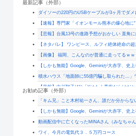
最新記事（外部）
ダイソーの220円のUSBケーブルが3ヶ月でダ
【速報】専門家「イオンモール熊本の爆心地に”
【悲報】台風13号の進路予想がおかしい 直角
【ネタバレ】 ワンピース、ルフィ絶体絶命の超展
【画像】 福岡、こんなのが普通に走ってるｗｗｗ
【しかも無能】Google、Geminiが大赤字、史
積水ハウス「地面師に55億円騙し取られた…」ワ
【悲報】中川翔子(41)「Xはもう愚痴だらけだ
お勧め記事（外部）
【画像】田中みな実さん、妊娠中とは思えない
「キム兄」こと木村祐一さん、誰だか分からな
【画像】お前らこの画像でフフッてなったら絶対
【しかも無能】Google、Geminiが大赤字、史
【速報】中国、アメリカに対する制裁を一斉発
動画配信中に亡くなったMINAさん（みなちゃん
【画像】田中みな実さん、妊娠中とは思えない
ワイ、今月の電気代３．５万円コース