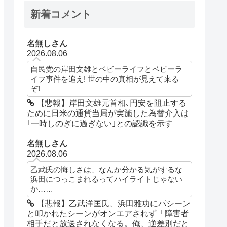
新着コメント
名無しさん
2026.08.06
自民党の岸田文雄とベビーライフとベビーラ
イフ事件を追え! 世の中の真相が見えて来る
ぞ!
【悲報】岸田文雄元首相､円安を阻止する
ために日米の通貨当局が実施した為替介入は
｢一時しのぎに過ぎない｣との認識を示す
名無しさん
2026.08.06
乙武氏の悔しさは、なんか分かる気がするな
浜田につっこまれるってハイライトじゃない
か……
【悲報】乙武洋匡氏、浜田雅功にパシーン
と叩かれたシーンがオンエアされず「障害者
相手だと放送されなくなる。俺、逆差別だと