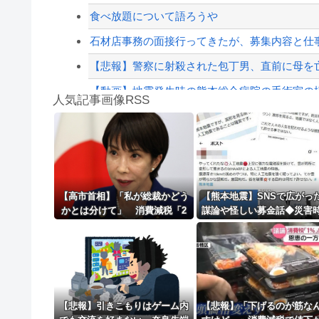
【配信者】「金バエ」のSNS更新が1週間途絶え
食べ放題について語ろうや
【緊急速報】NYで警官が黒人男性の首を絞め
石材店事務の面接行ってきたが、募集内容と仕事
【悲報】警察に射殺された包丁男、直前に母を
【動画】地震発生時の熊本総合病院の手術室の様子が(
人気記事画像RSS
ショートスリーパーの堀さん、4時間寝てた事
白石「あ、あきら様……？」あきら「……白石
8/4のニュース
日本旅行キャンセルすべきか…1万年ぶり史上
【高市首相】「私が総裁かどう
【熊本地震】SNSで広がっ
かとは分けて」 消費減税「2
謀論や怪しい募金話◆災害
更新中止のお知らせ
年後に私の責任で戻す」発言を
デマ注意、専門家は「一次
説明
チェックを」
海外「おめでとうタキ！」リヴァプール南野が
【悲報】引きこもりはゲーム内
【悲報】「下げるのが筋な