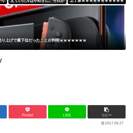
がり
えていた方はやめずに、それが
上了承ｗｗｗｗｗｗｗｗｗｗｗ
Powered by livedoor 相互RSS
上げ
支援」
も…
機の売り上げで最下位だったことが判明ｗｗｗｗｗｗｗ
w
Pocket
LINE
コピー
2017.09.27