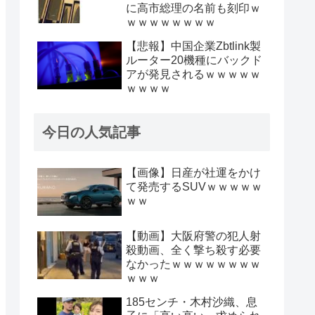
に高市総理の名前も刻印ｗ
ｗｗｗｗｗｗｗｗ
【悲報】中国企業Zbtlink製
ルーター20機種にバックド
アが発見されるｗｗｗｗｗ
ｗｗｗｗ
今日の人気記事
【画像】日産が社運をかけ
て発売するSUVｗｗｗｗｗ
ｗｗ
【動画】大阪府警の犯人射
殺動画、全く撃ち殺す必要
なかったｗｗｗｗｗｗｗｗ
ｗｗｗ
185センチ・木村沙織、息