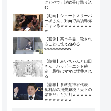
クビやで」説教受け黙り込
む
【動画】ショートスリーパ
ー堀さん、対面で高須幹弥
にキレるｗｗｗｗｗｗｗｗ
ｗ
【画像】高市早苗、殺され
ることに怯え始める
wwwwwwwww
【朗報】みいちゃんと山田
さん、ハッピーエンド確
定 最後はママに埋葬され
る
【悲報】参政党神谷代表、
食料品の消費減税「天下の
愚策だ」と批判ｗｗｗｗｗ
ｗｗｗｗｗｗｗ