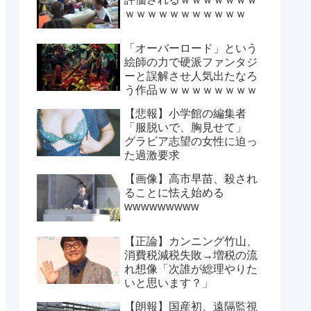
ｗｗｗｗｗｗｗｗｗｗｗ
「オーバーロード」という
絵師の力で硬派ファンタジ
ーと誤解させ人気出たなろ
う作品ｗｗｗｗｗｗｗｗｗ
【悲報】小学館の編集者
「服脱いで、胸見せて」
グラビア志望の女性に迫っ
た過激要求
【画像】高市早苗、殺され
ることに怯え始める
wwwwwwwww
【正論】カンニング竹山、
消費税減税失敗→増税の流
れ想像「次誰が総理やりた
いと思います？」
【朗報】国産初、遠隔監視