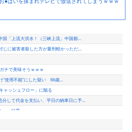
お●ぱいを揉まれテレビで放送されてしまうｗｗｗ
国「上流大洪水！（三峡上流」中国都...
じに被害者殺した方が量刑軽かっただ...
、ガチで美味そうｗｗｗ
"使用不能"にした疑い 66歳...
ナスキャッシュフロー」に陥る
分して代金を支払い、平日の納車日に予...
！」→結果
左派が『高木美帆氏に送られた包丁セッ...
人、全く諦めて居なかった