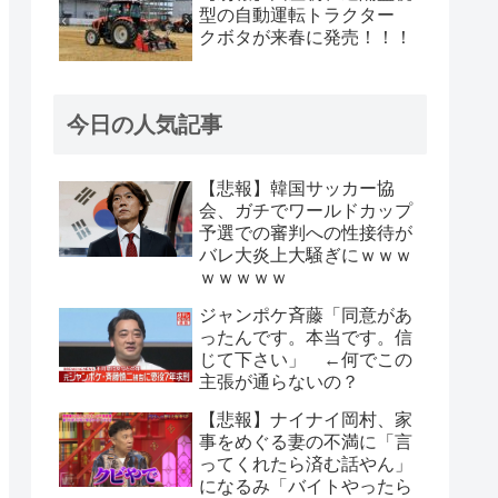
型の自動運転トラクター
クボタが来春に発売！！！
今日の人気記事
【悲報】韓国サッカー協
会、ガチでワールドカップ
予選での審判への性接待が
バレ大炎上大騒ぎにｗｗｗ
ｗｗｗｗｗ
ジャンポケ斉藤「同意があ
ったんです。本当です。信
じて下さい」 ←何でこの
主張が通らないの？
【悲報】ナイナイ岡村、家
事をめぐる妻の不満に「言
ってくれたら済む話やん」
になるみ「バイトやったら