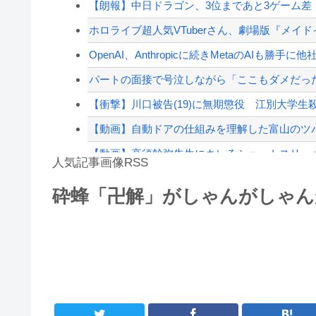
【朗報】中日ドラゴン、3位まであと3ゲーム差
【動画】熊本県知事「ご遺族、被災者、自治体職
ホロライブ超人気VTuberさん、劇場版『メイド
「小泉やめろ！」→市民らが横浜駅前で大絶叫
OpenAI、Anthropicに続きMetaのAIも勝手に
【配信者】「金バエ」のSNS更新が1週間途絶え
パートの面接で号泣しながら「ここもダメだった
【緊急速報】NYで警官が黒人男性の首を絞め
【衝撃】川口被告(19)に無期懲役 江別大学生殺
【動画】自動ドアの仕組みを理解した富山のツ
【動画】高須幹弥先生にキレるショートスリーパ
人気記事画像RSS
花丸「善子ちゃんが寝てる……」
砕蜂「卍解」がしゃんがしゃ
【第一位】車で要らない装備、「電動シート」
8/4のニュース
日本旅行キャンセルすべきか…1万年ぶり史上
更新中止のお知らせ
海外「おめでとうタキ！」リヴァプール南野が