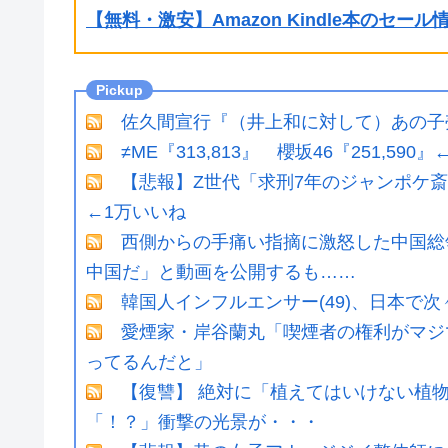
【無料・激安】Amazon Kindle本のセー
佐久間宣行『（井上和に対して）あの子
≠ME『313,813』 櫻坂46『251,590
【悲報】Z世代「求刑7年のジャンポケ
←1万いいね
西側からの手痛い指摘に激怒した中国総領
中国だ」と動画を公開するも……
韓国人インフルエンサー(49)、日本で次
愛煙家・岸谷蘭丸「喫煙者の権利がマジ
ってるんだと」
【復讐】 絶対に「植えてはいけない植
「！？」衝撃の光景が・・・