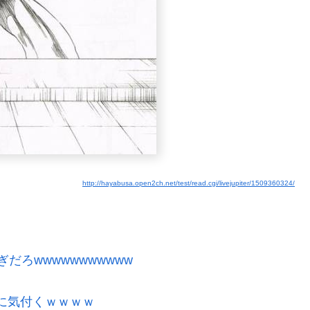
http://hayabusa.open2ch.net/test/read.cgi/livejupiter/1509360324/
ろwwwwwwwwwww
』に気付くｗｗｗｗ