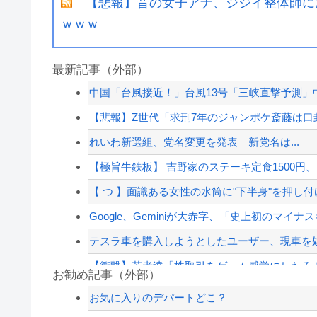
【悲報】昔の女子アナ、ジジイ整体師に
ｗｗｗ
最新記事（外部）
中国「台風接近！」台風13号「三峡直撃予測」中
【悲報】Z世代「求刑7年のジャンポケ斎藤は口封
れいわ新選組、党名変更を発表 新党名は...
【極旨牛鉄板】 吉野家のステーキ定食1500円
【 つ 】面識ある女性の水筒に"下半身"を押し付け
Google、Geminiが大赤字、「史上初のマイ
テスラ車を購入しようとしたユーザー、現車を処
【衝撃】若者達「株取引をゲーム感覚にしたろ
お勧め記事（外部）
「高市早苗はどんだけ自己顕示欲が強いんだ」と
お気に入りのデパートどこ？
【悲報】コロオギ食を広めようとして倒産した