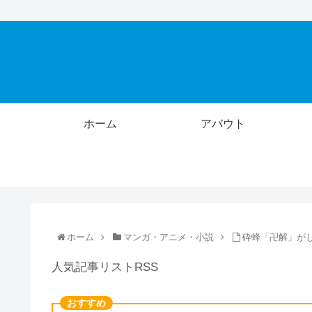
ホーム
アバウト
ホーム
マンガ・アニメ・小説
砕蜂「卍解」が
人気記事リストRSS