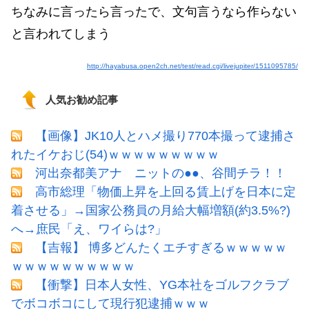
ちなみに言ったら言ったで、文句言うなら作らない
と言われてしまう
http://hayabusa.open2ch.net/test/read.cgi/livejupiter/1511095785/
人気お勧め記事
【画像】JK10人とハメ撮り770本撮って逮捕さ
れたイケおじ(54)ｗｗｗｗｗｗｗｗｗ
河出奈都美アナ ニットの●●、谷間チラ！！
高市総理「物価上昇を上回る賃上げを日本に定
着させる」→国家公務員の月給大幅増額(約3.5%?)
へ→庶民「え、ワイらは?」
【吉報】 博多どんたくエチすぎるｗｗｗｗｗ
ｗｗｗｗｗｗｗｗｗｗ
【衝撃】日本人女性、YG本社をゴルフクラブ
でボコボコにして現行犯逮捕ｗｗｗ