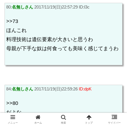
80:
名無しさん
2017/11/19(日)22:57:29 ID:l3c
>>73
ほんこれ
料理技術は遺伝要素が大きいと思うわ
母親が下手な奴は何食っても美味く感じてまうわ
84:
名無しさん
2017/11/19(日)22:59:26
ID:dpK
>>80
だよな
いくら惣菜うまくても親が作り方しらんと子に教
メニュー
ホーム
検索
トップ
サイドバー