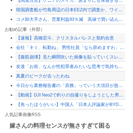
【閲覧注意】ケニアのスイカ、あまりにも薄過ぎる・・・
韓国調査船が竹島周辺の日本EEZ内で調査か、ワイヤのようなもの海中に投入…外務省...
コメ卸大手さん、営業利益83％減 高値で買い込んだ米が売れず「損切り祭り」開幕へ
ワイジ毎日2kgの野菜と500gくらいの肉食べたらこうなるｗｗｗ
お勧め記事（外部）
【速報】高橋宏斗、クリスタルパレスと契約合意
【悲報】ゴルゴさん、高額報酬のくせに無茶すぎる依頼ばかりでお疲れ気味ｗｗｗｗｗ
会社「キミ、転勤ね」 男性社員「なら辞めますわ」 → 凄いことになるｗｗｗｗｗｗ
PTA会長「PTA参加拒否した親へ最終警告。こうなってもいい？」
【腹筋崩壊】見た瞬間吹いた画像を貼っていくスレｗｗｗｗ
【画像】移民についての日本人の本音、だいたいこれｗｗｗｗ
友達「お前、なんか性犯罪者みたいな思考で気持ち悪いな」言われたわ
【配信者】「金バエ」のSNS更新が1週間途絶え、様々な憶測が飛び交う。1週間ぶり...
真夏のピークが去ったわね
【緊急速報】NYで警官が黒人男性の首を絞め、暴動第二波不可避へ
今日から業務報告書の「庶務」っていう大項目が急に廃止されたんだけど意味不明すぎる
【動画】DJI Neo2で釣りの自撮りをしようとした男の悲劇（ノ∇`）
【焦ったほうがいい】中国人「日本人評論家がBYDのラッコの装備を褒めてるけど中国...
Powered by livedoor 相互RSS
【画像】TWICE・モモ(30)、またしてもエチエチボデーを披露wwwwwwww...
人気記事画像RSS
しんのすけ「ギアスを手に入れたゾ」
嫁さんの料理センスが無さすぎて困る
8/4のニュース