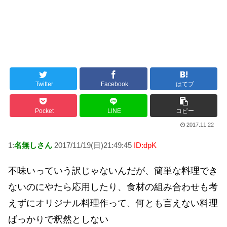
日本旅行キャンセルすべきか…1万年ぶり史上最大級の火山の兆し＝韓国の反応
更新中止のお知らせ
海外「おめでとうタキ！」リヴァプール南野がバースデーゴール！！
Twitter
Facebook
はてブ
Powered by livedoor 相互RSS
Pocket
LINE
コピー
2017.11.22
1:
名無しさん
2017/11/19(日)21:49:45
ID:dpK
不味いっていう訳じゃないんだが、簡単な料理でき
ないのにやたら応用したり、食材の組み合わせも考
えずにオリジナル料理作って、何とも言えない料理
ばっかりで釈然としない