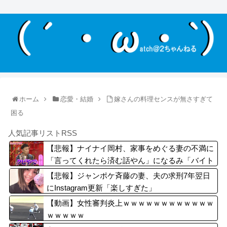
ホーム
恋愛・結婚
嫁さんの料理センスが無さすぎて
困る
人気記事リストRSS
【悲報】ナイナイ岡村、家事をめぐる妻の不満に
「言ってくれたら済む話やん」になるみ「バイト
やったらクビやで」説教受け黙り込む
【悲報】ジャンポケ斉藤の妻、夫の求刑7年翌日
にInstagram更新「楽しすぎた」
【動画】女性審判炎上ｗｗｗｗｗｗｗｗｗｗｗｗ
ｗｗｗｗｗ