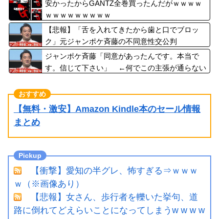
安かったからGANTZ全巻買ったんだがｗｗｗｗ
ｗｗｗｗｗｗｗｗｗ
【悲報】「舌を入れてきたから歯と口でブロッ
ク」元ジャンポケ斉藤の不同意性交公判
ジャンポケ斉藤「同意があったんです。本当で
す。信じて下さい」 ←何でこの主張が通らない
の？
【無料・激安】Amazon Kindle本のセール情報
まとめ
【衝撃】愛知の半グレ、怖すぎる⇒ｗｗｗ
ｗ（※画像あり）
【悲報】女さん、歩行者を轢いた挙句、道
路に倒れてどえらいことになってしまうw w w w