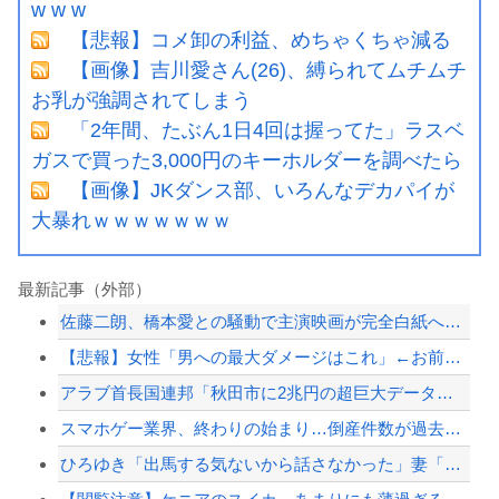
w w w
【悲報】コメ卸の利益、めちゃくちゃ減る
【画像】吉川愛さん(26)、縛られてムチムチ
お乳が強調されてしまう
「2年間、たぶん1日4回は握ってた」ラスベ
ガスで買った3,000円のキーホルダーを調べたら
【画像】JKダンス部、いろんなデカパイが
大暴れｗｗｗｗｗｗｗ
最新記事（外部）
佐藤二朗、橋本愛との騒動で主演映画が完全白紙へｗｗｗｗｗ
【悲報】女性「男への最大ダメージはこれ」←お前ら耐えられる？
アラブ首長国連邦「秋田市に2兆円の超巨大データセンター建てるわ」
スマホゲー業界、終わりの始まり…倒産件数が過去最多ペース「数億円かけても爆ﾀﾋ」
ひろゆき「出馬する気ないから話さなかった」妻「それでも不誠実だろ」→離婚協議へｗ...