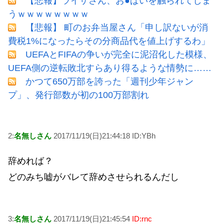
【悲報】ライザさん、お●ぱいを触られてしま
うｗｗｗｗｗｗｗｗ
【悲報】 町のお弁当屋さん「申し訳ないが消
費税1%になったらその分商品代を値上げするわ」
UEFAとFIFAの争いが完全に泥沼化した模様、
UEFA側の逆転敗北すらあり得るような情勢に……
かつて650万部を誇った「週刊少年ジャン
プ」、発行部数が初の100万部割れ
2:
名無しさん
2017/11/19(日)21:44:18 ID:YBh
辞めれば？
どのみち嘘がバレて辞めさせられるんだし
3:
名無しさん
2017/11/19(日)21:45:54
ID:rnc