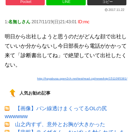
Pocket
LINE
コピー
2017.11.22
1:
名無しさん
2017/11/19(日)21:43:01
ID:rnc
明日から出社しようと思うのだがどんな顔で出社し
ていいか分からないし今日部長から電話がかかって
来て「診断書出してね」で絶望していて出社したく
ない。
http://hayabusa.open2ch.net/test/read.cgi/news4vip/1511095381/
人気お勧め記事
【画像】パン線透けまくってるOLの尻
wwwwww
山之内すず、意外とお胸が大きかった