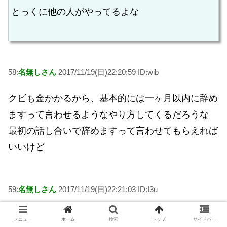
とっくに他の人がやってるよな
58:
名無しさん
2017/11/19(日)22:20:59 ID:wib
クビも金かかるから、基本的には一ヶ月以内に辞め
ますって言わせるようなやり方してくるだろうな
最初の話し合いで辞めますって言わせてもらえれば
いいけど
59:
名無しさん
2017/11/19(日)22:21:03 ID:I3u
大手企業なの？(´・ω・｀)
メニュー
ホーム
検索
トップ
サイドバー