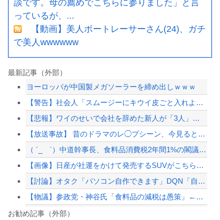
談です。母の薦めでこちらに参りました」と言
っているが、...
【動画】美人ボートレーサーさん(24)、ガチ
で美人wwwwww
最新記事（外部）
ヨーロッパが中国製メガソーラーを締め出しｗｗｗ
【警告】社会人「スムージーにキウイ皮ごと入れよ。これ美容にいいんだよね〜」→ 結...
【悲報】ワイのせいで会社を辞めた新人が「3人」もいたことが発覚ｗｗｗｗｗ
【放送事故】 昔のドラマのレ◯プシーン、今見るとアウトすぎる・・・
（ ´_ゝ`）中道幹事長、食料品消費税2年間1%の閣議決定を批判 → 記者「中道...
【画像】日産が社運をかけて発売するSUVがこちらです‥‥
【討論】オタク「パソコン自作できます」DQN「自分で車やバイクいじれます」
【物議】参政党・神谷氏「食料品の減税は愚策」←じゃあ他にどんな経済対策があるんだ...
非現実的なリベラル政策をゴリ押しした東京大学、貯金から無駄金を垂れ流しまくった結...
お勧め記事（外部）