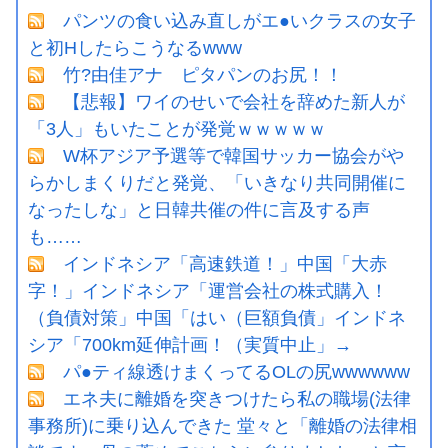
パンツの食い込み直しがエ●いクラスの女子
と初Hしたらこうなるwww
竹?由佳アナ ピタパンのお尻！！
【悲報】ワイのせいで会社を辞めた新人が
「3人」もいたことが発覚ｗｗｗｗｗ
W杯アジア予選等で韓国サッカー協会がや
らかしまくりだと発覚、「いきなり共同開催に
なったしな」と日韓共催の件に言及する声
も……
インドネシア「高速鉄道！」中国「大赤
字！」インドネシア「運営会社の株式購入！
（負債対策」中国「はい（巨額負債」インドネ
シア「700km延伸計画！（実質中止」→
パ●ティ線透けまくってるOLの尻wwwwww
エネ夫に離婚を突きつけたら私の職場(法律
事務所)に乗り込んできた 堂々と「離婚の法律相