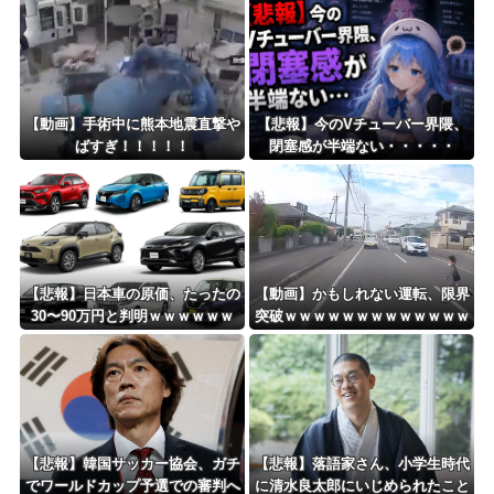
者を守る」のか、指摘される“隠
蔽体質”
Powered by livedoor 相互RSS
【動画】手術中に熊本地震直撃や
【悲報】今のVチューバー界隈、
ばすぎ！！！！！
閉塞感が半端ない・・・・・
【悲報】日本車の原価、たったの
【動画】かもしれない運転、限界
30〜90万円と判明ｗｗｗｗｗｗ
突破ｗｗｗｗｗｗｗｗｗｗｗｗｗ
ｗｗｗｗｗ
ｗｗｗｗ
【悲報】韓国サッカー協会、ガチ
【悲報】落語家さん、小学生時代
でワールドカップ予選での審判へ
に清水良太郎にいじめられたこと