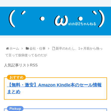
ホーム
会社・仕事
新卒のわたし、1ヶ月前から熱っ
て言って仮病使ってるのだが
人気記事リストRSS
【無料・激安】Amazon Kindle本のセール情報
まとめ