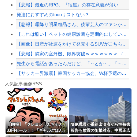
【悲報】最近のRPG、『宿屋』の存在意義が薄い
【鬼滅の刃】アニオリ柱と上弦見たかった
発達におすすめのtodoリストない？
20代「50年ローンでええやろ」←これマジ？？？
【悲報】霜降り明星粗品さん、後輩芸人のファンから苦言を呈されブチギレ発狂…
韓国警察、大韓サッカー協会を家宅捜索 代表監督選考巡り
【これは酷い】ペットの健康診断を定期的にしていない人、その理由が終わっていた…「...
【配信者】「金バエ」のSNS更新が1週間途絶え、様々な憶測が飛び交う。1週間ぶり...
【画像】日産が社運をかけて発売するSUVがこちらです‥‥
【緊急速報】NYで警官が黒人男性の首を絞め、暴動第二波不可避へ
【悲報】隣家の室外機、限界突破ｗｗｗｗｗｗｗ （※画像あり）
先生から電話があったんだけど、「～とか～」「～とか考えて～」と何度も言ってたのが...
【サッカー界激震】韓国サッカー協会、W杯予選の審判に“性接待”していたことが発覚...
Powered by livedoor 相互RSS
【動画】ロシアの空挺兵、パラシュートが開かずに墜落してしまう。
人気記事画像RSS
白石「あ、あきら様……？」あきら「……白石」
8/4のニュース
日本旅行キャンセルすべきか…1万年ぶり史上最大級の火山の兆し＝韓国の反応
更新中止のお知らせ
【朗報】「クレヨンしんちゃん」
NHK職員が番組出演者から性被害
33円セール！！「ギャルごはん」
報告も放置の衝撃対応、中居正広
海外「おめでとうタキ！」リヴァプール南野がバースデーゴール！！
全10巻 各227円！！
と国分太一の事例もNHKは「加害