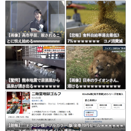
と韓国に抜かれる・・・
望の女性に迫った過激要求
【画像】高市早苗、殺されるこ
【悲報】食料自給率過去最低3
とに怯え始めるwwwwwwwww
7%ｗｗｗｗｗｗｗ コメ消費減
響く・・・
【驚愕】熊本地震で居酒屋から
【画像】日本のライオンさん、
温泉が湧き出るｗｗｗｗｗｗｗ
溶けるｗｗｗｗｗｗｗｗｗｗｗ
ｗｗｗｗｗ
ｗｗｗ
【朗報】「ドラゴン桜」フルカラー 版 全巻70円セールｗｗｗｗｗｗ