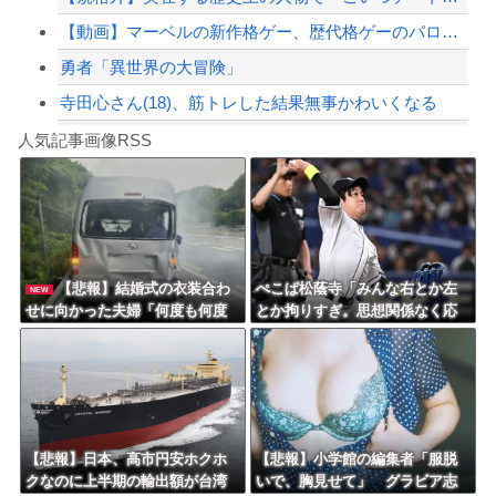
【動画】マーベルの新作格ゲー、歴代格ゲーのパロディが多すぎて話題にwwwwwww
勇者「異世界の大冒険」
寺田心さん(18)、筋トレした結果無事かわいくなる
Powered by livedoor 相互RSS
【動画】これはお見事。中国重慶市で珍しい事故が撮影される。
人気記事画像RSS
インフルエンサー、Xの誹謗中傷により自殺→記者「これ、インプレゾンビが誹謗中傷の...
8/4のニュース
日本旅行キャンセルすべきか…1万年ぶり史上最大級の火山の兆し＝韓国の反応
更新中止のお知らせ
【悲報】結婚式の衣装合わ
ぺこぱ松蔭寺「みんな右とか左
NEW
せに向かった夫婦「何度も何度
とか拘りすぎ。思想関係なく応
海外「おめでとうタキ！」リヴァプール南野がバースデーゴール！！
も追突され…何が目的か本当に
援しようよ」
理解できない」東名高速で続い
た約1.7キロの追突
Powered by livedoor 相互RSS
【悲報】日本、高市円安ホクホ
【悲報】小学館の編集者「服脱
クなのに上半期の輸出額が台湾
いで、胸見せて」 グラビア志