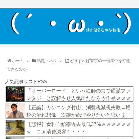
ホーム
話題・ネタ
どうすれば東京の一極集中を打開
できるのか
人気記事リストRSS
「オーバーロード」という絵師の力で硬派ファ
ンタジーと誤解させ人気出たなろう作品ｗｗｗ
ｗｗｗｗｗｗ
【正論】カンニング竹山、消費税減税失敗→増
税の流れ想像「次誰が総理やりたいと思いま
す？」
【悲報】食料自給率過去最低37%ｗｗｗｗｗｗ
ｗ コメ消費減響く・・・