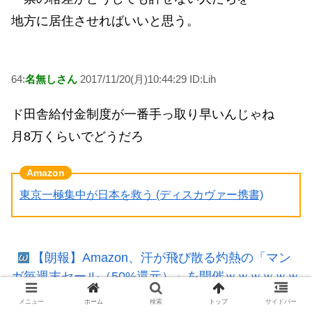
地方に居住させればいいと思う。
64:
名無しさん
2017/11/20(月)10:44:29 ID:Lih
ド田舎給付金制度が一番手っ取り早いんじゃね
月8万くらいでどうだろ
東京一極集中が日本を救う (ディスカヴァー携書)
【朗報】Amazon、汗が飛び散る灼熱の「マン
ガ毎週末セール（50%還元）」を開催ｗｗｗｗｗｗ
ｗｗｗｗ
メニュー
ホーム
検索
トップ
サイドバー