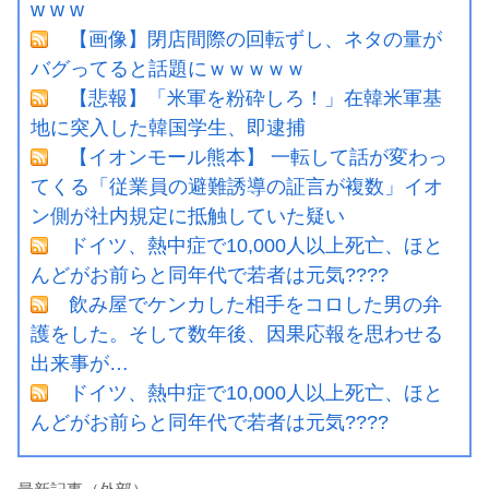
w w w
【画像】閉店間際の回転ずし、ネタの量が
バグってると話題にｗｗｗｗｗ
【悲報】「米軍を粉砕しろ！」在韓米軍基
地に突入した韓国学生、即逮捕
【イオンモール熊本】 一転して話が変わっ
てくる「従業員の避難誘導の証言が複数」イオ
ン側が社内規定に抵触していた疑い
ドイツ、熱中症で10,000人以上死亡、ほと
んどがお前らと同年代で若者は元気????
飲み屋でケンカした相手をコロした男の弁
護をした。そして数年後、因果応報を思わせる
出来事が…
ドイツ、熱中症で10,000人以上死亡、ほと
んどがお前らと同年代で若者は元気????