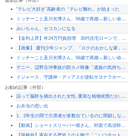
最新記事（外部）
"テレビ大好き"高齢者の「テレビ離れ」が始まった
ミッチーこと及川光博さん、56歳で再婚→新しい命まで授かるｗｗｗｗｗ
みいちゃん、セコカンになる
【金利上昇】年24万円負担増 30代住宅ローンで、内閣府試算
【画像】 週刊少年ジャンプ、「ロクのおかしな家」とかいう微妙な漫画を巻頭カラーに...
ミッチーこと及川光博さん、56歳で再婚→新しい命まで授かるｗｗｗｗｗ
デニー、辺野古沖事故の防カメ映像「遺族の気持ち踏まえたものかくみ取り切れず」
ドジャース、守護神・ディアスが逆転サヨナラホームランを被弾…泥沼の7連敗
【悲報】東科大医学部卒の美人YouTuber、直美で炎上・・・
お勧め記事（外部）
誤って脳幹を摘出された女性､重篤な植物状態だが､意識は正常で何かを思考していると...
【朗報画像】現役JKママ、とんでもない事になってしまうｗｗｗｗｗｗｗｗｗｗｗｗ ...
お弁当の思い出
ジャンポケ斎藤と代理人のやりとり、「地獄すぎて完全にコントになってる……」と衝撃...
1、2年生の間で欠席者が多数出ているのに閉鎖しなかったせいで私立高一般入試週の前...
【悲報】結婚式の衣装合わせに向かった夫婦「何度も何度も追突され…何が目的か本当に...
【動画】ショートスリーパー堀さん、対面で高須幹弥にキレる
【配信者】「金バエ」のSNS更新が1週間途絶え、様々な憶測が飛び交う。1週間ぶり...
【規格外】実在する歴史上の人物で「こいつチートだろ…」と思った奴あげてけ
【緊急速報】NYで警官が黒人男性の首を絞め、暴動第二波不可避へ