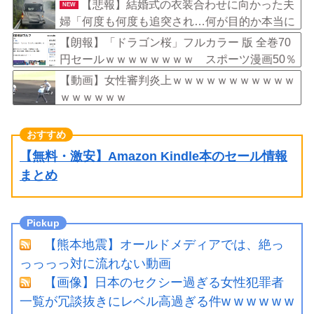
【悲報】結婚式の衣装合わせに向かった夫
NEW
婦「何度も何度も追突され…何が目的か本当に
理解できない」東名高速で続いた約1.7キロの
【朗報】「ドラゴン桜」フルカラー 版 全巻70
追突
円セールｗｗｗｗｗｗｗｗ スポーツ漫画50％
ポイント還元セール
【動画】女性審判炎上ｗｗｗｗｗｗｗｗｗｗｗ
ｗｗｗｗｗｗ
【無料・激安】Amazon Kindle本のセール情報
まとめ
【熊本地震】オールドメディアでは、絶っ
っっっっ対に流れない動画
【画像】日本のセクシー過ぎる女性犯罪者
一覧が冗談抜きにレベル高過ぎる件w w w w w w