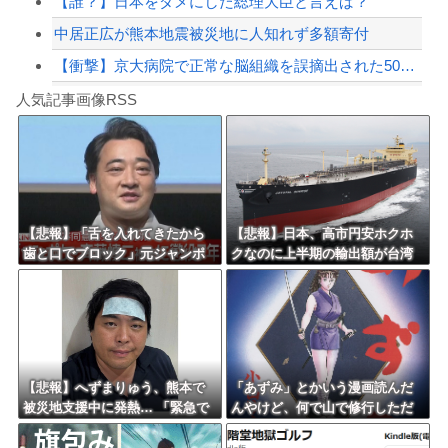
【誰？】日本をダメにした総理大臣と言えば？
中居正広が熊本地震被災地に人知れず多額寄付
【衝撃】京大病院で正常な脳組織を誤摘出された50代女性、手足も動かせず自発呼吸も...
Powered by livedoor 相互RSS
寺田心さん(18)、筋トレした結果無事かわいくなる
人気記事画像RSS
【動画】これはお見事。中国重慶市で珍しい事故が撮影される。
8/4のニュース
日本旅行キャンセルすべきか…1万年ぶり史上最大級の火山の兆し＝韓国の反応
更新中止のお知らせ
【悲報】「舌を入れてきたから
【悲報】日本、高市円安ホクホ
歯と口でブロック」元ジャンポ
クなのに上半期の輸出額が台湾
海外「おめでとうタキ！」リヴァプール南野がバースデーゴール！！
ケ斉藤の不同意性交公判
と韓国に抜かれる・・・
Powered by livedoor 相互RSS
【悲報】へずまりゅう、熊本で
「あずみ」とかいう漫画読んだ
被災地支援中に発熱… 「緊急で
んやけど、何で山で修行しただ
病院に向かい点滴を打ったら楽
けの子供達があんなに強いんや
に」 回復を報告