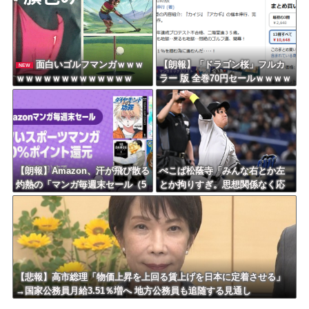
面白いゴルフマンガｗｗｗ
【朗報】「ドラゴン桜」フルカ
NEW
ｗｗｗｗｗｗｗｗｗｗｗｗｗ
ラー 版 全巻70円セールｗｗｗｗ
ｗｗｗｗ スポーツ漫画50％ポ
イント還元セール
【朗報】Amazon、汗が飛び散る
ぺこぱ松蔭寺「みんな右とか左
灼熱の「マンガ毎週末セール（5
とか拘りすぎ。思想関係なく応
0%還元）」を開催ｗｗｗｗｗｗ
援しようよ」
ｗｗｗｗ
【悲報】高市総理「物価上昇を上回る賃上げを日本に定着させる」
→国家公務員月給3.51％増へ 地方公務員も追随する見通し