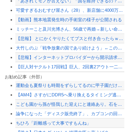
「あきれてモノが言えない」「国を維持できるの？」外国人の永住許可要件の厳格化で在...
可愛すぎるおむすび屋さん（28）、新店舗に4000万円クラファンした成功した結果...
【動画】熊本地震発生時の手術室の様子が公開される
ミッチーこと及川光博さん、56歳で再婚→新しい命まで授かるｗｗｗｗｗ
【悲報】 とにかくヤりたくてブスと付き合ったらｗｗｗｗｗｗｗｗｗｗｗｗｗｗｗ
大竹しのぶ「戦争放棄の国であり続けよう」←この投稿が話題に
【悲報】インターネットプロバイダーから開示請求が届いた…
【巨人対ヤクルト17回戦】巨人、2回裏2アウト一二塁から浦田のタイムリーで同点に...
【巨人対ヤクルト18回戦】ヤクルト、2回表1アウト三塁から内山壮真のタイムリーで...
お勧め記事（外部）
運動会も夏祭りも時期をずらしてるのに甲子園だけ変わらないのね
京大病院、手術ミスで50代女性患者を「植物状態」に 脳腫瘍摘出手術で腫瘍の無い部...
【AM4】さすがにDDR5へ乗り換えるタイミング逃し感が半端ない
ジャンポケ斎藤と代理人のやりとり、「地獄すぎて完全にコントになってる……」と衝撃...
こども園から孫が怪我した迎えにと連絡あり。石をどかしてミミズ集め足の上に石を落と...
「外国人受け入れ反対」大幅増 若い世代で多く
論争になった「ディスク販売終了」、カプコンの回答と衝撃の詳細がコチラ・・・「え？...
【配信者】「金バエ」のSNS更新が1週間途絶え、様々な憶測が飛び交う。1週間ぶり...
ちひろ「距離感って大事ですもんね」
【緊急速報】NYで警官が黒人男性の首を絞め、暴動第二波不可避へ