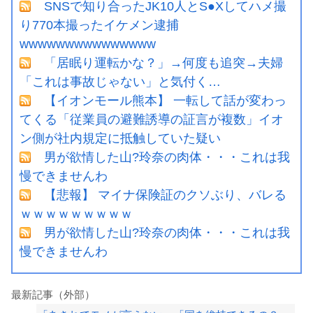
SNSで知り合ったJK10人とS●Xしてハメ撮
り770本撮ったイケメン逮捕
wwwwwwwwwwwwwww
「居眠り運転かな？」→何度も追突→夫婦
「これは事故じゃない」と気付く…
【イオンモール熊本】 一転して話が変わっ
てくる「従業員の避難誘導の証言が複数」イオ
ン側が社内規定に抵触していた疑い
男が欲情した山?玲奈の肉体・・・これは我
慢できませんわ
【悲報】 マイナ保険証のクソぶり、バレる
ｗｗｗｗｗｗｗｗｗ
男が欲情した山?玲奈の肉体・・・これは我
慢できませんわ
最新記事（外部）