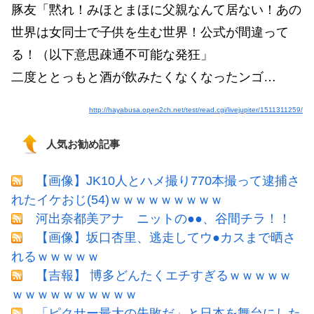
豚友「黙れ！みほとまほに父親なんて居ない！あの
世界は女同士で子供を生む世界！公式が間違って
る！（以下意思疎通不可能な発狂」
二度ととっもと酒が飲みたくなくなったンゴ…
http://hayabusa.open2ch.net/test/read.cgi/livejupiter/1511311259/
人気お勧め記事
【画像】JK10人とハメ撮り770本撮って逮捕さ
れたイケおじ(54)ｗｗｗｗｗｗｗｗｗ
河出奈都美アナ ニットの●●、谷間チラ！！
【画像】坂口杏里、逃走してウ●カスまで晒さ
れるｗｗｗｗｗ
【吉報】 博多どんたくエチすぎるｗｗｗｗｗ
ｗｗｗｗｗｗｗｗｗｗ
「ピクサー最大の失敗だ」と日本を舞台にした