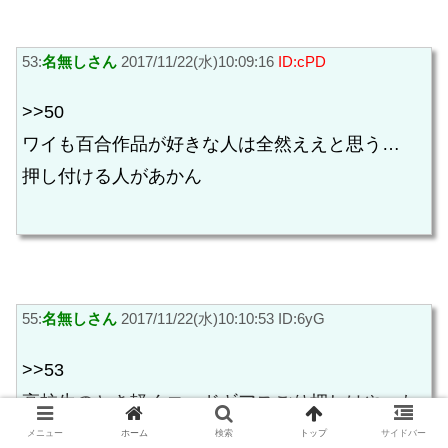
53:
名無しさん
2017/11/22(水)10:09:16
ID:cPD
>>50
ワイも百合作品が好きな人は全然ええと思う…
押し付ける人があかん
55:
名無しさん
2017/11/22(水)10:10:53 ID:6yG
>>53
高校生のとき軽くコードギアスごり押しはやった
ことあるわ
メニュー
ホーム
検索
トップ
サイドバー