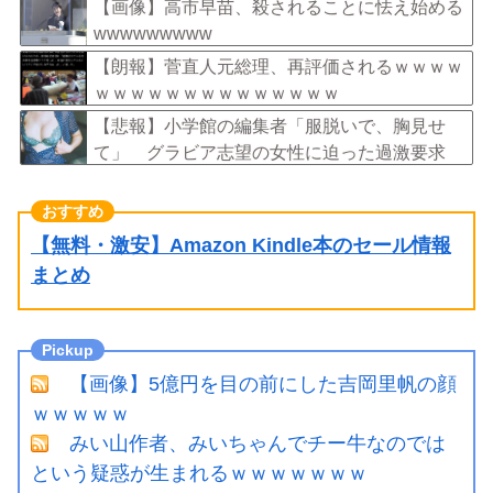
楽に」 回復を報告
【画像】高市早苗、殺されることに怯え始める
wwwwwwwww
【朗報】菅直人元総理、再評価されるｗｗｗｗ
ｗｗｗｗｗｗｗｗｗｗｗｗｗｗ
【悲報】小学館の編集者「服脱いで、胸見せ
て」 グラビア志望の女性に迫った過激要求
【無料・激安】Amazon Kindle本のセール情報
まとめ
【画像】5億円を目の前にした吉岡里帆の顔
ｗｗｗｗｗ
みい山作者、みいちゃんでチー牛なのでは
という疑惑が生まれるｗｗｗｗｗｗｗ