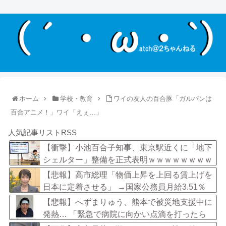
ホーム
学校・教育
ワイの友人の百合豚「ガルパンは
百合アニメ！」ワイ「えぇ…」
人気記事リストRSS
【衝撃】小池百合子知事、東京駅近くに「地下
シェルター」整備を正式表明ｗｗｗｗｗｗｗｗ
ｗ
【悲報】高市総理「物価上昇を上回る賃上げを
日本に定着させる」 →国家公務員月給3.51％
増へ 地方公務員も追随する見通し
【悲報】へずまりゅう、熊本で被災地支援中に
発熱… 「緊急で病院に向かい点滴を打ったら