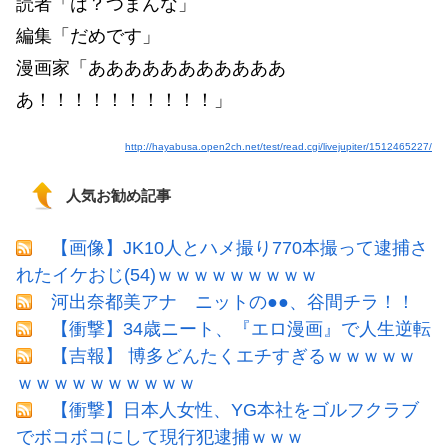
読者「は？つまんな」
編集「だめです」
漫画家「あああああああああああ
あ！！！！！！！！！！」
http://hayabusa.open2ch.net/test/read.cgi/livejupiter/1512465227/
人気お勧め記事
【画像】JK10人とハメ撮り770本撮って逮捕さ
れたイケおじ(54)ｗｗｗｗｗｗｗｗｗ
河出奈都美アナ ニットの●●、谷間チラ！！
【衝撃】34歳ニート、『エロ漫画』で人生逆転
【吉報】 博多どんたくエチすぎるｗｗｗｗｗ
ｗｗｗｗｗｗｗｗｗｗ
【衝撃】日本人女性、YG本社をゴルフクラブ
でボコボコにして現行犯逮捕ｗｗｗ