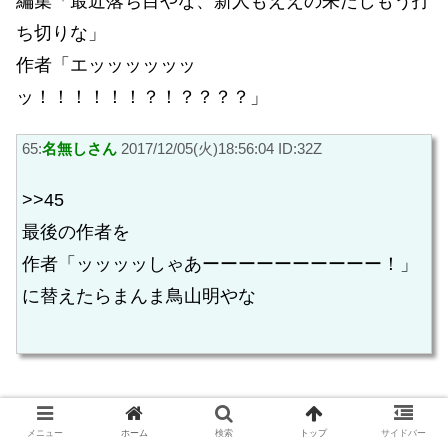
編集「最近落ち目やな、新人もええの来たしもう打
ち切りな」
作者「エッッッッッッ
ッ！！！！！！？！？？？？」
65:
名無しさん
2017/12/05(火)18:56:04 ID:32Z
>>45
最後の作者を
作者「ッッッッしゃあーーーーーーーーーー！」
に替えたらまんま鳥山明やな
46:
名無しさん
2017/12/05(火)18:46:34 ID:K2M
メニュー
ホーム
検索
トップ
サイドバー