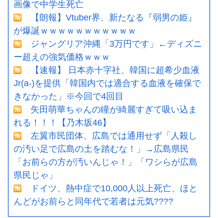
画像で中学生死亡
【朗報】Vtuber界、新たなる『弱男の姫』
が爆誕ｗｗｗｗｗｗｗｗｗｗｗ
ジャングリア沖縄「3万円です」←ディズニ
ー超えの強気価格ｗｗｗ
【速報】 日本赤十字社、韓国に超希少血液
Jr(a-)を提供「韓国内では適合する血液を確保で
きなかった」※今回で4回目
矢田萌華ちゃんの瞳が綺麗すぎて吸い込ま
れる！！！【乃木坂46】
左翼市民団体、広島では通用せず「人殺し
の汚い足で広島の土を踏むな！」→広島県民
「お前らの方が汚いんじゃ！」「ワシらが広島
県民じゃ」
ドイツ、熱中症で10,000人以上死亡、ほと
んどがお前らと同年代で若者は元気????