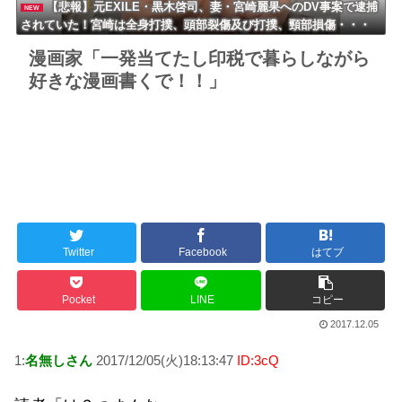
【悲報】元EXILE・黒木啓司、妻・宮崎麗果へのDV事案で逮捕
NEW
されていた！宮崎は全身打撲、頭部裂傷及び打撲、頸部損傷・・・
漫画家「一発当てたし印税で暮らしながら
好きな漫画書くで！！」
Twitter
Facebook
はてブ
Pocket
LINE
コピー
2017.12.05
1:
名無しさん
2017/12/05(火)18:13:47
ID:3cQ