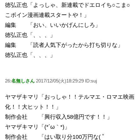
徳弘正也「よっしゃ、新連載でドエロイち○こま○
こボイン漫画連載スタートや！」
編集 「おい、いいかげんにしろ」
徳弘正也「、、、」
編集 「読者人気下がったから打ち切りな」
徳弘正也「、、、」
26:
名無しさん
2017/12/05(火)18:29:29 ID:suj
ヤマザキマリ「おっしゃ！！テルマエ・ロマエ映画
化！！大ヒット！！」
制作会社 「興行収入58億円です！！」
ヤマザキマリ「(*´ω｀*)」
制作会社 「はい取り分100万円な( ﾟ