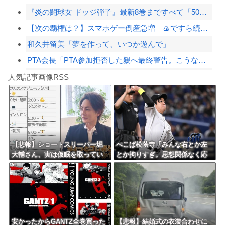
『炎の闘球女 ドッジ弾子』最新8巻まですべて「50％ポイント還元」セール！3,5...
【緊急速報】NYで警官が黒人男性の首を絞め、暴動第二波不可避へ
【次の覇権は？】スマホゲー倒産急増 🍙ですら続くのに…
和久井留美「夢を作って、いつか遊んで」
PTA会長「PTA参加拒否した親へ最終警告。こうなってもいい？」
Powered by livedoor 相互RSS
【朗報】高市政権、「四国新幹線」を史上初めて検討開始
人気記事画像RSS
【動画】タイのティパンコーン王子が日本人女性とデートか？
8/4のニュース
日本旅行キャンセルすべきか…1万年ぶり史上最大級の火山の兆し＝韓国の反応
更新中止のお知らせ
【悲報】ショートスリーパー堀
ぺこぱ松蔭寺「みんな右とか左
大輔さん、実は仮眠を取ってい
とか拘りすぎ。思想関係なく応
海外「おめでとうタキ！」リヴァプール南野がバースデーゴール！！
たｗｗｗｗｗｗｗｗｗｗｗｗｗ
援しようよ」
ｗｗ
Powered by livedoor 相互RSS
安かったからGANTZ全巻買った
【悲報】結婚式の衣装合わせに