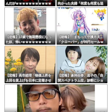
んだがｗｗｗｗｗｗｗｗｗｗｗ
向かった夫婦「何度も何度も追
ｗｗ
突され…何が目的か本当に理解
できない」東名高速で続いた約1.
7キロの追突
【悲報】17歳で無期懲役になっ
【朗報】「まもって守護月天」
た奴、怖いｗｗｗｗｗｗｗｗｗ
「クローバー」が99円セールｗ
ｗｗｗｗｗｗｗｗｗｗｗｗｗｗ
ｗｗｗｗｗｗｗｗｗｗｗ
ｗ
【悲報】高市総理「物価上昇を
【悲報】倉持由香、息子の「自
上回る賃上げを日本に定着させ
閉スペクトラム症」診断にショ
る」 →国家公務員月給3.51％増
ックで涙… 見逃していた乳幼児
へ 地方公務員も追随する見通し
期のサインとは？