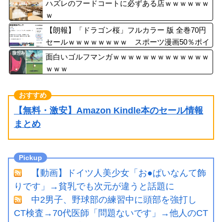
ハズレのフードコートに必ずある店ｗｗｗｗｗｗ
ｗ
【朗報】「ドラゴン桜」フルカラー 版 全巻70円
セールｗｗｗｗｗｗｗｗ スポーツ漫画50％ポイ
ント還元セール
面白いゴルフマンガｗｗｗｗｗｗｗｗｗｗｗｗｗ
ｗｗｗ
【無料・激安】Amazon Kindle本のセール情報
まとめ
【動画】ドイツ人美少女「お●ぱいなんて飾
りです」→貧乳でも次元が違うと話題に
中2男子、野球部の練習中に頭部を強打し
CT検査→70代医師「問題ないです」→他人のCT