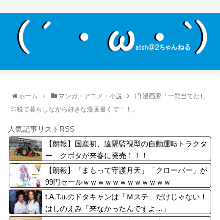
ホーム
マンガ・アニメ・小説
漫画家「一発当てたし
印税で暮らしながら好きな漫画書くで！！」
人気記事リストRSS
【朗報】国産初、遠隔監視型の自動運転トラクタ
ー クボタが来春に発売！！！
【朗報】「まもって守護月天」「クローバー」が
99円セールｗｗｗｗｗｗｗｗｗｗｗｗ
t.A.T.u.のドタキャンは「Ｍステ」だけじゃない！
はしのえみ「来なかったんですよ…」