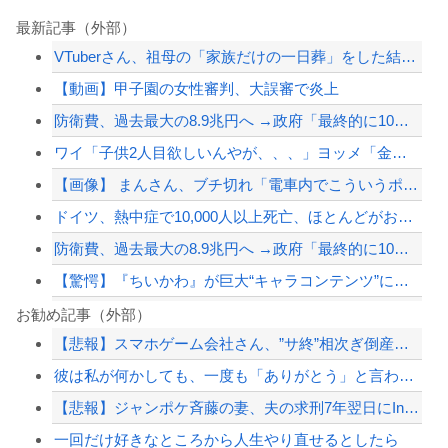
最新記事（外部）
VTuberさん、祖母の「家族だけの一日葬」をした結果ｗｗｗｗｗｗｗ
【動画】甲子園の女性審判、大誤審で炎上
防衛費、過去最大の8.9兆円へ →政府「最終的に10兆円規模になる可能性」
ワイ「子供2人目欲しいんやが、、、」ヨッメ「金は？育児は？私の仕事は？キャリアは...
【画像】 まんさん、ブチ切れ「電車内でこういうポジのおじ、ガチでイラネ」→
ドイツ、熱中症で10,000人以上死亡、ほとんどがお前らと同年代で若者は元気💪
防衛費、過去最大の8.9兆円へ →政府「最終的に10兆円規模になる可能性」
【驚愕】『ちいかわ』が巨大“キャラコンテンツ”になった理由
【サッカー】韓国サッカー協会、性接待疑惑 日本人審判も含まれると報道 「Jリーグ...
お勧め記事（外部）
【悲報】スマホゲーム会社さん、”サ終”相次ぎ倒産しまくってる模様
【完結編】友人から俺の嫁と子が不審な男と歩いてると聞いた俺。単身赴任先から興信所...
彼は私が何かしても、一度も「ありがとう」と言わない
【地震】東京練馬区で震度2、千葉や神奈川でも揺れ…お前ら気付いた？
【悲報】ジャンポケ斉藤の妻、夫の求刑7年翌日にInstagram更新「楽しすぎた...
ジャンポケ斎藤と代理人のやりとり、「地獄すぎて完全にコントになってる……」と衝撃...
一回だけ好きなところから人生やり直せるとしたら
【配信者】「金バエ」のSNS更新が1週間途絶え、様々な憶測が飛び交う。1週間ぶり...