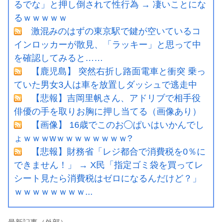
るでな」と押し倒されて性行為 → 凄いことにな
るｗｗｗｗｗ
激混みのはずの東京駅で鍵が空いているコ
インロッカーが散見、「ラッキー」と思って中
を確認してみると……
【鹿児島】 突然右折し路面電車と衝突 乗っ
ていた男女3人は車を放置しダッシュで逃走中
【悲報】吉岡里帆さん、アドリブで相手役
俳優の手を取りお胸に押し当てる（画像あり）
【画像】 16歳でこのお◯ぱいはいかんでし
ょｗｗｗwｗｗｗｗｗｗｗｗ?
【悲報】財務省「レジ都合で消費税を0％に
できません！」 → X民「指定ゴミ袋を買ってレ
シート見たら消費税はゼロになるんだけど？」
ｗｗｗｗｗｗｗｗ...