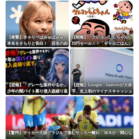
ｗｗｗ
が総理やりたいと思います？」
【衝撃】きゃりーぱみゅぱみゅ
【朗報】「クレヨンしんちゃん」
本名をさらりと告白！ 芸名の由
33円セール！！「ギャルごはん」
来も明かす！！
全10巻 各227円！！
【悲報】「グレーな案件やるか」
【悲報】Google、Geminiが大赤
少年の闇バイト募り侵入盗繰り返
字、史上初のマイナスキャッシュ
す 容疑で中学生2人含む7人逮
フローに陥る・・・
捕・・・
【驚愕】サッカー王国ブラジルで進むサッカー離れ 36％が「関心な
し」