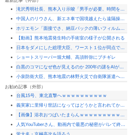
最新記事（外部）
滝沢秀明社長、熊本入り示唆「男手が必要。時間を見つけて行きたい」
中国人のリウさん、新エネ車で国境越えたら遠隔操作で30時間ロックされる！
ホリエモン「面接でさ、納豆パックの薄いフィルムって何のために入っていの？って聞く...
【動画】熊本地震発生時の手術室の様子が公開される
日本をダメにした総理大臣、ワースト１位が同点でこの人ｗｗｗｗｗｗ
ショートスリーパー堀大輔、高須幹弥にブチギレ
白黒のコマになぜ色が見えるのか 200年の謎をAIが解明！
小泉防衛大臣、熊本地震の林野火災で自衛隊派遣へ！←「迅速な対応だ！」「次の首相は...
ドン・キホーテ露店「うなぎのかば焼き」で食中毒 男女14人が発熱や腹痛など訴え…...
お勧め記事（外部）
台風15号、東北直撃へｗｗｗｗｗｗｗｗｗｗ
ジャンポケ斎藤と代理人のやりとり、「地獄すぎて完全にコントになってる……」と衝撃...
義実家に里帰り世話になってはどうかと言われてかなり悩んでいる
【画像】あのちゃんの後ろ姿、「デカい」「いや普通」で大論争ｗｗｗｗ
【画像】浴衣おつぱいたまらんｗｗｗｗｗｗｗｗｗｗｗ
【悲報】中日・金丸夢斗(5勝8敗)、もうすぐ中継ぎ(橋本4勝1敗)に勝ち星が追い...
人気YouTuberさん、動画内で最悪の秘密がバレて終わる・・・
【配信者】「金バエ」のSNS更新が1週間途絶え、様々な憶測が飛び交う。1週間ぶり...
蛍大名・京極高次を語ろう
【緊急速報】NYで警官が黒人男性の首を絞め、暴動第二波不可避へ