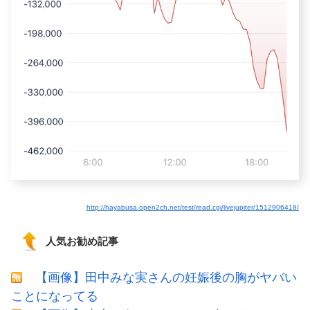
http://hayabusa.open2ch.net/test/read.cgi/livejupiter/1512906418/
人気お勧め記事
【画像】田中みな実さんの妊娠後の胸がヤバい
ことになってる