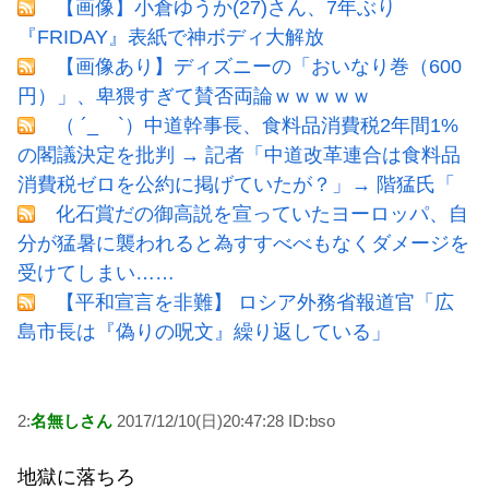
【画像】小倉ゆうか(27)さん、7年ぶり
『FRIDAY』表紙で神ボディ大解放
【画像あり】ディズニーの「おいなり巻（600
円）」、卑猥すぎて賛否両論ｗｗｗｗｗ
（ ´_ゝ`）中道幹事長、食料品消費税2年間1%
の閣議決定を批判 → 記者「中道改革連合は食料品
消費税ゼロを公約に掲げていたが？」→ 階猛氏「
化石賞だの御高説を宣っていたヨーロッパ、自
分が猛暑に襲われると為すすべべもなくダメージを
受けてしまい……
【平和宣言を非難】 ロシア外務省報道官「広
島市長は『偽りの呪文』繰り返している」
2:
名無しさん
2017/12/10(日)20:47:28 ID:bso
地獄に落ちろ