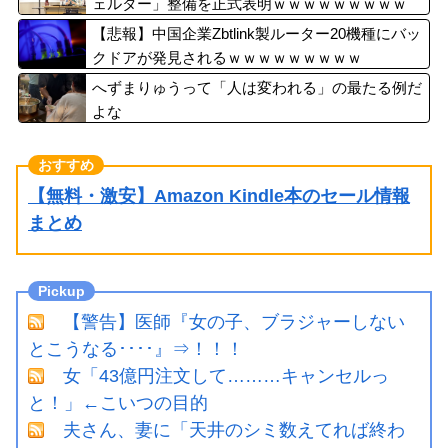
ェルター」整備を正式表明ｗｗｗｗｗｗｗｗｗ
【悲報】中国企業Zbtlink製ルーター20機種にバッ
クドアが発見されるｗｗｗｗｗｗｗｗｗ
へずまりゅうって「人は変われる」の最たる例だ
よな
【無料・激安】Amazon Kindle本のセール情報
まとめ
【警告】医師『女の子、ブラジャーしない
とこうなる････』⇒！！！
女「43億円注文して………キャンセルっ
と！」←こいつの目的
夫さん、妻に「天井のシミ数えてれば終わ