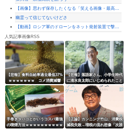
【画像】思わず保存したくなる「笑える画像・最高な画像」貼っていけｗｗｗｗｗ
幽霊って信じてないけどさ
【動画】ロシア軍のドローンをネット発射装置で撃墜するウクライナ。
Powered by livedoor 相互RSS
【最近】冷たい空調服ってやつが出てるらしくめっちゃ欲しい
人気記事画像RSS
実況「金メダルをとった萩野には俺さんへの挑戦権を手にしました！」俺「ほう君が萩野...
8/4のニュース
日本旅行キャンセルすべきか…1万年ぶり史上最大級の火山の兆し＝韓国の反応
更新中止のお知らせ
【悲報】食料自給率過去最低37%
【悲報】落語家さん、小学生時代
ｗｗｗｗｗｗｗ コメ消費減響
に清水良太郎にいじめられたこと
海外「おめでとうタキ！」リヴァプール南野がバースデーゴール！！
く・・・
を告白
Powered by livedoor 相互RSS
手巻きタバコとかいうコスパ最強
【正論】カンニング竹山、消費税
の喫煙方法ｗｗｗｗｗｗｗｗｗｗ
減税失敗→増税の流れ想像「次誰