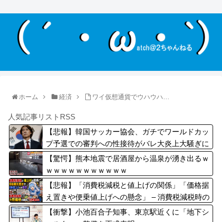
ホーム
経済
ワイ仮想通貨でウハウハ…
人気記事リストRSS
【悲報】韓国サッカー協会、ガチでワールドカッ
プ予選での審判への性接待がバレ大炎上大騒ぎに
ｗｗｗｗｗｗｗｗ
【驚愕】熊本地震で居酒屋から温泉が湧き出るｗ
ｗｗｗｗｗｗｗｗｗｗｗ
【悲報】「消費税減税と値上げの関係」「価格据
え置きや便乗値上げへの懸念」 – 消費税減税時の
小売価格の動向に注目集まる
【衝撃】小池百合子知事、東京駅近くに「地下シ