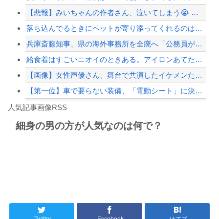
【悲報】みいちゃんの作者さん、泣いてしまう😭 （※画像あり）
東大「貯金あと数年で尽きます」→研究者削減へ…
落ち込んでるときにペットが寄り添ってくれるのは本当になぐさめようとしてるの？
【配信者】「金バエ」のSNS更新が1週間途絶え、様々な憶測が飛び交う。1週間ぶり...
兵庫斎藤知事、県の海外事務所を全廃へ「公務員が海外で遊ぶためにあるだけ」
【緊急速報】NYで警官が黒人男性の首を絞め、暴動第二波不可避へ
給食着はすごいニオイのときある。アイロンあてたときにむせ込むほどにクッッッサ！っ...
【画像】女性声優さん、舞台で共演したイケメンたちと写真を撮りまくってしまう…
【第一位】車で要らない装備、「電動シート」に決まる・・・
Powered by livedoor 相互RSS
百合子「隣に座る貴女」【ミリマス】
人気記事画像RSS
【動画】高速道路を走行中の車からリアガラスが飛んでくる事故(ﾟoﾟ)
細身の男の方が人気なのは何で？
8/4のニュース
日本旅行キャンセルすべきか…1万年ぶり史上最大級の火山の兆し＝韓国の反応
更新中止のお知らせ
海外「おめでとうタキ！」リヴァプール南野がバースデーゴール！！