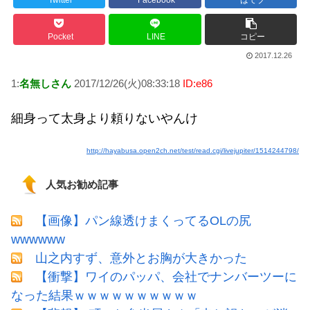
Twitter
Facebook
はてブ
Powered by livedoor 相互RSS
Pocket
LINE
コピー
2017.12.26
1:
名無しさん
2017/12/26(火)08:33:18
ID:e86
細身って太身より頼りないやんけ
http://hayabusa.open2ch.net/test/read.cgi/livejupiter/1514244798/
人気お勧め記事
【画像】パン線透けまくってるOLの尻
wwwwww
山之内すず、意外とお胸が大きかった
【衝撃】ワイのパッパ、会社でナンバーツーに
なった結果ｗｗｗｗｗｗｗｗｗｗ