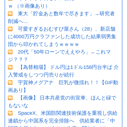
ｗ （※画像あり）
東大「貯金あと数年で尽きます」→研究者
削減へ…
可愛すぎるおむすび屋さん（28）、新店舗
に4000万円クラファンした成功した結果弱男集
団から叩かれてしまうｗｗｗｗ
20代「50年ローンでええやろ」←これマ
ジ？？？
【為替相場】 ドル円は1ドル158円台半ば 介
入警戒をしつつ円売りが続行
宇賀神メグアナ 巨乳が微揺れ！！【GIF動
画あり】
【画像】 日本共産党の街宣車、ほんと碌で
もないな
SpaceX、米国防関連技術保護を重視し供給
連鎖から中国系を完全排除へ 供給業者に「中