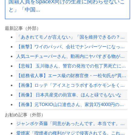
国籍人員をSpaceX向けの生産に関わらせないこ
と」「中国...
最新記事（外部）
「あきれてモノが言えない」「国を維持できるの？」外国人の永住許可要件の厳格化で在...
【衝撃】ワイのパッパ、会社でナンバーツーになった結果ｗｗｗｗｗｗｗｗｗｗ
人気ユーチューバーさん、動画内にヤバすぎる物が映ってるのがバレて騒然ｗｗｗｗｗ
【悲報】 玉川徹さん、警官の発泡での包丁男死亡に「絶対に死刑にならない罪なのに警...
【総務省人事】エース級の財務官僚・一松旬氏が“異例転出”へ 官邸幹部「協力的でな...
【画像】ロッテ「アイスとコラボするポケモンをください」ポケモン公式「しょうがねえ...
【画像】 日本共産党の街宣車、ほんと碌でもないな
【画像】元TOKIO山口達也さん、家賃3万4000円の湘南の家からYouTube...
ドンキのうなぎ食べた14人が食中毒…3歳児から75歳まで被害
お勧め記事（外部）
ジャンポケ斉藤「同意があったんです。本当です。信じて下さい」 ←何でこの主張が通...
コンカフェ嬢「生誕祭やるから来て？シャンパン入れてほしい」ワイ「ええよ、なんぼな...
愛煙家「喫煙者の権利がマジで侵害されてる。これ合法ですから。いくら税金を我々が払...
【速報】高市政権、エース級の財務官僚・一松旬氏を左遷「彼は協力的でなかった」財務...