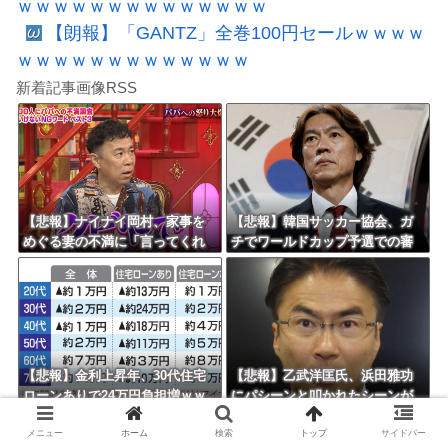
ｗｗｗｗｗｗｗｗｗｗｗｗｗｗ
【朗報】「GANTZ」全巻100円セールｗｗｗｗ
ｗｗｗｗｗｗｗｗｗｗｗｗｗ
新着記事画像RSS
【悲報】ナイナイ岡村、家事を
【悲報】韓国サッカー協会、ガ
めぐる妻の不満に「言ってくれ
チでワールドカップ予選での審
たら済む話やん」になるみ「バ
判への性接待がバレ大炎上大騒
イトやったらクビやで」説教受
ぎにｗｗｗｗｗｗｗｗ
け黙り込む
【悲報】金利上昇年、30代住宅
【悲報】乙武洋匡氏、浜田雅功
ローンありで24万円負担増ｗｗ
にパシーンと叩かれたシーンが
ｗｗｗｗｗｗｗｗｗｗ
オンエアされず「障害者相手だ
メニュー
ホーム
検索
トップ
サイドバー
と放送されなくなる。俺、逆差