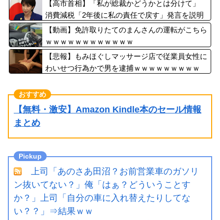
るくらいなら詳細を伝えよ」
【高市首相】「私が総裁かどうかとは分けて」
消費減税「2年後に私の責任で戻す」発言を説明
【動画】免許取りたてのまんさんの運転がこちら
ｗｗｗｗｗｗｗｗｗｗｗｗ
【悲報】もみほぐしマッサージ店で従業員女性に
わいせつ行為かで男を逮捕ｗｗｗｗｗｗｗｗｗ
【無料・激安】Amazon Kindle本のセール情報
まとめ
上司「あのさあ田沼？お前営業車のガソリ
ン抜いてない？」俺「はぁ？どういうことす
か？」上司「自分の車に入れ替えたりしてな
い？？」⇒結果ｗｗ