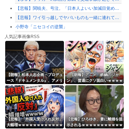
【悲報】関暁夫、号泣。「日本人よいい加減目覚めろ！」と涙の訴え
【悲報】ワイ引っ越しでヤバいものも一緒に連れてきてしまった模様
小野寺「ニセコイの逆襲」
Powered by livedoor 相互RSS
【シンデレラガールズ】百鬼夜行をテーマとしたPOP UP SHOPが東京・大阪に...
人気記事画像RSS
【言うて人手不足だし？】未経験から「エンジニア」になるという選択‥‥
8/4のニュース
日本旅行キャンセルすべきか…1万年ぶり史上最大級の火山の兆し＝韓国の反応
更新中止のお知らせ
【朗報】松本人志企画・プロデュ
【朗報】アニメ「鉄鍋のジャ
ース『ドキュメンタル』、アメリ
ン」、普通にクソ面白いｗｗｗｗ
海外「おめでとうタキ！」リヴァプール南野がバースデーゴール！！
カで初の制作が決定！ 海外タイ
ｗｗｗｗｗｗｗ
トル『LOL』として世界25ヶ国・
地域で展開
Powered by livedoor 相互RSS
【悲報】「外国人受け入れ反対」
【悲報】ひろゆき、妻に離婚を提
大幅増ｗｗｗｗｗｗｗｗｗｗｗｗ
示されるｗｗｗｗｗｗｗｗｗｗｗ