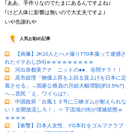
｢ああ、手作りなのでたまにあるんですよね｣
｢けど人体に影響は無いので大丈夫ですよ｣
いや先謝れや
人気お勧め記事
【画像】JK10人とハメ撮り770本撮って逮捕さ
れたイケおじ(54)ｗｗｗｗｗｗｗｗｗ
河出奈都美アナ ニットの●●、谷間チラ！！
高市総理「物価上昇を上回る賃上げを日本に定
着させる」→国家公務員の月給大幅増額(約3.5%?)
へ→庶民「え、ワイらは?」
中国政府「台風１３号に三峡ダムが耐えられな
い！全開放流しろ！」⇒ 下流域の街が壊滅状態ｗ
ｗｗｗｗ
【衝撃】日本人女性、YG本社をゴルフクラブ