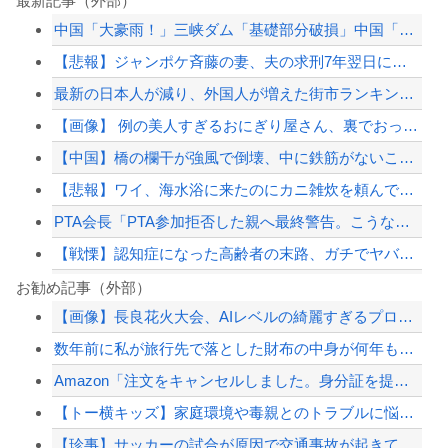
最新記事（外部）
中国「大豪雨！」三峡ダム「基礎部分破損」中国「全力放流！」台風13号「中国上陸予...
【悲報】ジャンポケ斉藤の妻、夫の求刑7年翌日にウキウキでInstagram更新
最新の日本人が減り、外国人が増えた街市ランキングをご覧下さい→5位川口市、4位京...
【画像】 例の美人すぎるおにぎり屋さん、裏でおっさんが握っていたｗｗｗｗｗｗｗｗ...
【中国】橋の欄干が強風で倒壊、中に鉄筋がないことが発覚＝当局「接着剤で固定した」
【悲報】ワイ、海水浴に来たのにカニ雑炊を頼んでしまうｗｗｗ（※画像あり）
PTA会長「PTA参加拒否した親へ最終警告。こうなってもいい？」
【戦慄】認知症になった高齢者の末路、ガチでヤバイ・・・・
【悲報】イギリスさん、国民食を子どもに食わせるのを諦めるｗｗｗｗｗｗｗ
お勧め記事（外部）
【画像】長良花火大会、AIレベルの綺麗すぎるプロポーズ花火が打ち上がる㊗🎇
【にじさんじ】鈴原るるが帰ってきた！？7時間オーバー「ほの暮しの庭」で繰り広げら...
数年前に私が旅行先で落とした財布の中身が何年も経ってから別の旅行先で私自身によっ...
【悲報】イギリスさん、国民食を子どもに食わせるのを諦めるｗｗｗｗｗｗｗ
Amazon「注文をキャンセルしました。身分証を提出してください」 X民「は？怪...
反核団体の代表を務める爺さん、「核を持たないで日本を守れますか」と中学生に詰問さ...
【トー横キッズ】家庭環境や毒親とのトラブルに悩む若者「大人に相談しても具体的に何...
【配信者】「金バエ」のSNS更新が1週間途絶え、様々な憶測が飛び交う。1週間ぶり...
【珍事】サッカーの試合が原因で交通事故が起きてしまう。
【緊急速報】NYで警官が黒人男性の首を絞め、暴動第二波不可避へ