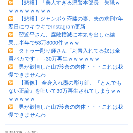
【悲報】「美人すぎる県警本部長」失職ｗ
ｗｗｗｗｗｗｗｗ
【悲報】ジャンポケ斉藤の妻、夫の求刑7年
翌日にウキウキでInstagram更新
習近平さん、腐敗撲滅に本気を出した結
果…半年で53万8000件ｗｗｗ
タトゥー彫り師さん「刺青入れてる奴は全
員バカです」→30万再生ｗｗｗｗｗｗ
男が欲情した山?玲奈の肉体・・・これは我
慢できませんわ
【画像】 全身入れ墨の彫り師、『とんでも
ない正論』を吐いて30万再生されてしまうｗｗ
ｗｗｗｗｗ
男が欲情した山?玲奈の肉体・・・これは我
慢できませんわ