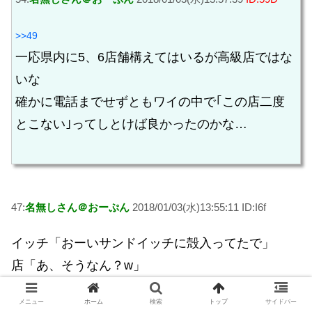
>>49
一応県内に5、6店舗構えてはいるが高級店ではな
いな
確かに電話までせずともワイの中で｢この店二度
とこない｣ってしとけば良かったのかな…
47:
名無しさん＠おーぷん
2018/01/03(水)13:55:11 ID:I6f
イッチ「おーいサンドイッチに殻入ってたで」
店「あ、そうなん？w」
イッチ「(すまんなくらい言えや…)」
メニュー
ホーム
検索
トップ
サイドバー
わかる