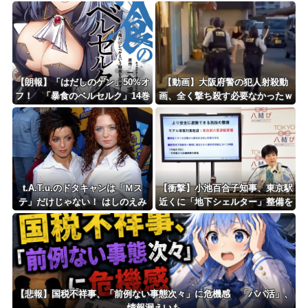
ｗｗｗｗｗｗ
ｗｗｗｗｗ
【朗報】「はだしのゲン」50%オ
【動画】大阪府警の犯人射殺動
フ！ 「暴食のベルセルク」14巻
画、全く撃ち殺す必要なかったｗ
無料ｗｗｗｗｗｗ
ｗｗｗｗｗｗｗｗｗｗ
t.A.T.u.のドタキャンは「Ｍス
【衝撃】小池百合子知事、東京駅
テ」だけじゃない！ はしのえみ
近くに「地下シェルター」整備を
「来なかったんですよ…」
正式表明ｗｗｗｗｗｗｗｗｗ
【悲報】国税不祥事、「前例ない事態次々」に危機感 「パパ活」、
情報漏えいも