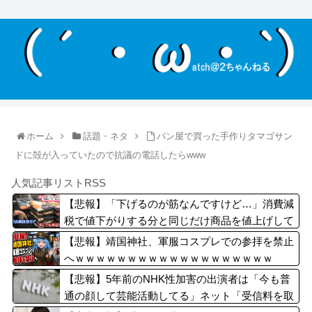
ホーム
話題・ネタ
パン屋で買った手作りタマゴサン
ドに殻が入っていたので抗議の電話したらwww
人気記事リストRSS
【悲報】「下げるのが筋なんですけど…」消費減
税で値下がりする分と同じだけ商品を値上げして
店頭価格を変えない店も…
【悲報】靖国神社、軍服コスプレでの参拝を禁止
へｗｗｗｗｗｗｗｗｗｗｗｗｗｗｗｗｗｗｗ
【悲報】5年前のNHK性加害の出演者は「今も普
通の顔して芸能活動してる」ネット「受信料を取