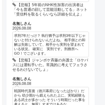
【悲報】5年前のNHK性加害の出演者は
「今も普通の顔して芸能活動してる」ネット
「受信料を取るくらいなら詳細を伝えよ」
名無しさん
2026.08.08
求刑7年だっけ？ 執行猶予は求刑3年以下じゃ
ないと付けられないんだよね。 相手側との和
解は失敗していて、相手から実刑を望まれて
いる状況。 確実に 実刑です。刑務所へ
GO！でございます。
【悲報】ジャンポケ斉藤の弁護士「ロケバ
スには運転手いた。常識的に考えてフェラさ
せるわけないでしょ」
名無しさん
2026.08.08
戦国時代直後（徳川幕府になったばかり）だ
から 幼少期から鍛えられた上に、実戦経験も
ある武士が多かった そういう時期だった事を
考えると、無双しすぎではあるな