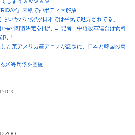
ってしまうｗｗｗｗｗ
FRIDAY』表紙で神ボディ大解放
くらいヤバい薬”が日本では平気で処方されてる」
間1%の閣議決定を批判 → 記者「中道改革連合は食料
猛氏「
にした某アメリカ産アニメが話題に、日本と韓国の両
する米海兵隊を空撮！
ID:IGK
 ID:ZQQ