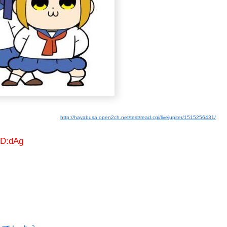
http://hayabusa.open2ch.net/test/read.cgi/livejupiter/1515256431/
ID:dAg