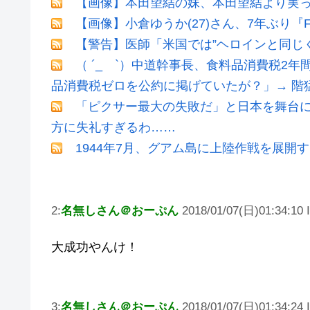
【画像】本田望結の妹、本田望結より実
【画像】小倉ゆうか(27)さん、7年ぶり『
【警告】医師「米国では”ヘロインと同じ
（ ´_ゝ`）中道幹事長、食料品消費税2年
品消費税ゼロを公約に掲げていたが？」→ 階
「ピクサー最大の失敗だ」と日本を舞台
方に失礼すぎるわ……
1944年7月、グアム島に上陸作戦を展開
2:
名無しさん＠おーぷん
2018/01/07(日)01:34:10 
大成功やんけ！
3:
名無しさん＠おーぷん
2018/01/07(日)01:34:24