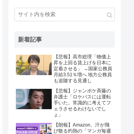
新着記事
【悲報】高市総理「物価上
昇を上回る賃上げを日本に
定着させる」 →国家公務員
月給3.51％増へ 地方公務員
も追随する見通し
【悲報】ジャンポケ斉藤の
弁護士「ロケバスには運転
手いた。常識的に考えてフ
ェラさせるわけないでし
ょ」
【朗報】Amazon、汗が飛
び散る灼熱の「マンガ毎週