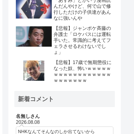
「あずみ」とかいう漫画読
んだんやけど、何で山で修
行しただけの子供達があん
なに強いんや
【悲報】ジャンポケ斉藤の
弁護士「ロケバスには運転
手いた。常識的に考えてフ
ェラさせるわけないでし
ょ」
【悲報】17歳で無期懲役に
なった奴、怖いｗｗｗｗｗ
ｗｗｗｗｗｗｗｗｗｗｗｗ
ｗｗｗｗｗｗｗ
新着コメント
名無しさん
2026.08.08
NHKなんてそんなのしか出てないから