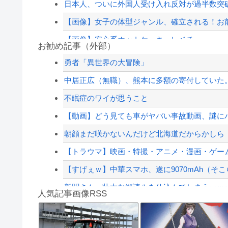
日本人、ついに外国人受け入れ反対が過半数突
【画像】女子の体型ジャンル、確立される！お
【画像】安心系ホットケーキ、レベチ
お勧め記事（外部）
中国海警局と中国海軍の船が衝突で2人死亡、事故
勇者「異世界の大冒険」
【画像】宇多田ヒカルさん、任天堂CMでとん
中居正広（無職）、熊本に多額の寄付していた。
ジャンポケ斎藤と代理人のやりとり、「地獄すぎ
不眠症のワイが思うこと
【悲報】大物Youtuber、破局を発表😭
【動画】どう見ても車がヤバい事故動画、謎に
【配信者】「金バエ」のSNS更新が1週間途絶え
朝顔まだ咲かないんだけど北海道だからかしら
【緊急速報】NYで警官が黒人男性の首を絞め
【トラウマ】映画・特撮・アニメ・漫画・ゲーム
【すげぇｗ】中華スマホ、遂に9070mAh（そこ
新聞さん、壮大な縦読みを仕込んでしまうｗｗ
人気記事画像RSS
某有名な外国系の公益法人で窓口受付をやったと
【動画】ロシア軍のドローンをネット発射装置