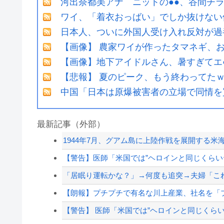
河出奈都美アナ ニットの●●、谷間チ
ワイ、「着衣おっばい」でしか抜けない
日本人、ついに外国人受け入れ反対が過
【画像】 農家ワイが作ったタマネギ、お
【画像】地下アイドルさん、暑すぎてエ
【悲報】 夏のピーク、もう終わってた
中国「日本は原爆被害者の立場で同情を
最新記事（外部）
1944年7月、グアム島に上陸作戦を展開する米
【警告】医師「米国では”ヘロインと同じくらいヤ
「居眠り運転かな？」→何度も追突→夫婦「こ
【朗報】プチプチで有名な川上産業、社名を「
【警告】 医師「米国では”ヘロインと同じくらい