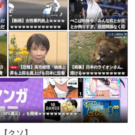
最大級の火山の兆し＝韓国の反応
んだ
【動画】女性審判炎上ｗｗｗｗ
ぺこぱ松蔭寺「みんな右とか左
ただ
ｗｗｗｗｗｗｗｗｗｗｗｗｗ
とか拘りすぎ。思想関係なく応
んや
援しようよ」
バースデーゴール！！
3
【悲報】高市総理「物価上
【画像】日本のライオンさん、
NEW
費
昇を上回る賃上げを日本に定着
溶けるｗｗｗｗｗｗｗｗｗｗｗ
Powered by livedoor 相互RSS
させる」 →国家公務員月給3.5
ｗｗｗ
1％増へ 地方公務員も追随する
見通し
（50%還元）」を開催ｗｗｗｗｗｗｗｗｗｗ
【クソ】