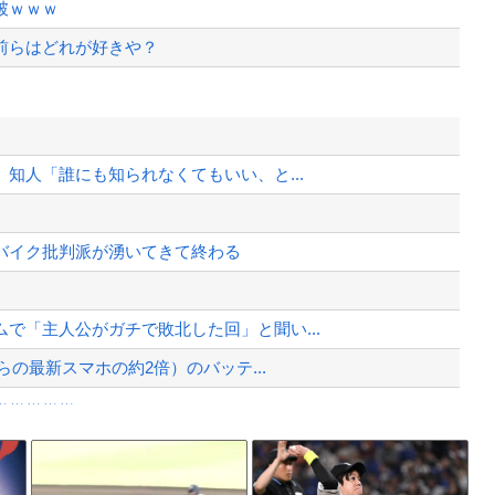
破ｗｗｗ
前らはどれが好きや？
から約1年を経て公表…南シナ海でフ...
でもない服を着てしまうｗｗｗｗ
知人「誰にも知られなくてもいい、と...
て完全にコントになってる……」と衝撃...
バイク批判派が湧いてきて終わる
、様々な憶測が飛び交う。1週間ぶり...
、暴動第二波不可避へ
で「主人公がガチで敗北した回」と聞い...
らの最新スマホの約2倍）のバッテ...
ｗｗｗｗｗ
き、シフト外しみたいな人をシフト表で...
Powered by livedoor 相互RSS
で撃墜するウクライナ。