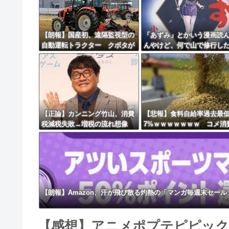
8/4のニュース
日本旅行キャンセルすべきか…1万年ぶり史上
【朗報】国産初、遠隔監視型の
「あずみ」とかいう漫画読
自動運転トラクター クボタが
んやけど、何で山で修行し
更新中止のお知らせ
来春に発売！！！
けの子供達があんなに強い
海外「おめでとうタキ！」リヴァプール南野が
【正論】カンニング竹山、消費
【悲報】食料自給率過去最低
税減税失敗→増税の流れ想像
7%ｗｗｗｗｗｗｗ コメ消
「次誰が総理やりたいと思いま
減響く・・・
す？」
【朗報】Amazon、汗が飛び散る灼熱の「マンガ毎週末セール
【感想】アニメポプテピピック