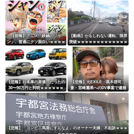
ｗｗｗ
ようよ」
【朗報】アニメ「鉄鍋のジャ
【動画】かもしれない運転、限界
ン」、普通にクソ面白いｗｗｗｗ
突破ｗｗｗｗｗｗｗｗｗｗｗｗｗ
ｗｗｗｗｗｗｗ
ｗｗｗｗ
【悲報】日本車の原価、たったの
【悲報】元EXILE・黒木啓司、
30〜90万円と判明ｗｗｗｗｗｗ
妻・宮崎麗果へのDV事案で逮捕
ｗｗｗｗｗ
されていた！宮崎は全身打撲、頭
部裂傷及び打撲、頸部損傷・・・
【悲報】「コンビニ馬鹿にすんなよ」のオーナー夫婦、不起訴ｗｗｗ
ｗｗｗｗｗ