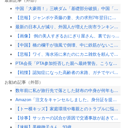
最新記事（外部）
中国「大豪雨！」三峡ダム「基礎部分破損」中国「全力放流！」台風13号「中国上陸予...
【悲報】ジャンポケ斉藤の妻、夫の求刑7年翌日にウキウキでInstagram更新
最新の日本人が減り、外国人が増えた街市ランキングをご覧下さい→5位川口市、4位京...
【画像】 例の美人すぎるおにぎり屋さん、裏でおっさんが握っていたｗｗｗｗｗｗｗｗ...
【中国】橋の欄干が強風で倒壊、中に鉄筋がないことが発覚＝当局「接着剤で固定した」
【悲報】ワイ、海水浴に来たのにカニ雑炊を頼んでしまうｗｗｗ（※画像あり）
PTA会長「PTA参加拒否した親へ最終警告。こうなってもいい？」
【戦慄】認知症になった高齢者の末路、ガチでヤバイ・・・・
【悲報】イギリスさん、国民食を子どもに食わせるのを諦めるｗｗｗｗｗｗｗ
お勧め記事（外部）
数年前に私が旅行先で落とした財布の中身が何年も経ってから別の旅行先で私自身によっ...
【にじさんじ】鈴原るるが帰ってきた！？7時間オーバー「ほの暮しの庭」で繰り広げら...
Amazon「注文をキャンセルしました。身分証を提出してください」 X民「は？怪...
【悲報】イギリスさん、国民食を子どもに食わせるのを諦めるｗｗｗｗｗｗｗ
【トー横キッズ】家庭環境や毒親とのトラブルに悩む若者「大人に相談しても具体的に何...
反核団体の代表を務める爺さん、「核を持たないで日本を守れますか」と中学生に詰問さ...
【珍事】サッカーの試合が原因で交通事故が起きてしまう。
【配信者】「金バエ」のSNS更新が1週間途絶え、様々な憶測が飛び交う。1週間ぶり...
【速報】黒柳徹子さん 93歳
【緊急速報】NYで警官が黒人男性の首を絞め、暴動第二波不可避へ