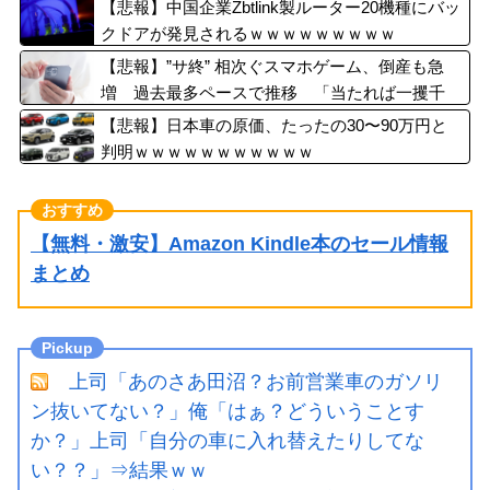
ｗ
【悲報】中国企業Zbtlink製ルーター20機種にバッ
クドアが発見されるｗｗｗｗｗｗｗｗｗ
【悲報】”サ終” 相次ぐスマホゲーム、倒産も急
増 過去最多ペースで推移 「当たれば一攫千
金」過去の時代に
【悲報】日本車の原価、たったの30〜90万円と
判明ｗｗｗｗｗｗｗｗｗｗｗ
【無料・激安】Amazon Kindle本のセール情報
まとめ
上司「あのさあ田沼？お前営業車のガソリ
ン抜いてない？」俺「はぁ？どういうことす
か？」上司「自分の車に入れ替えたりしてな
い？？」⇒結果ｗｗ