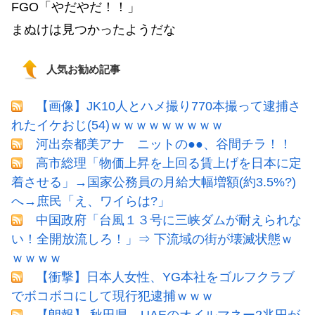
FGO「やだやだ！！」
まぬけは見つかったようだな
人気お勧め記事
【画像】JK10人とハメ撮り770本撮って逮捕さ
れたイケおじ(54)ｗｗｗｗｗｗｗｗｗ
河出奈都美アナ ニットの●●、谷間チラ！！
高市総理「物価上昇を上回る賃上げを日本に定
着させる」→国家公務員の月給大幅増額(約3.5%?)
へ→庶民「え、ワイらは?」
中国政府「台風１３号に三峡ダムが耐えられな
い！全開放流しろ！」⇒ 下流域の街が壊滅状態ｗ
ｗｗｗｗ
【衝撃】日本人女性、YG本社をゴルフクラブ
でボコボコにして現行犯逮捕ｗｗｗ
【朗報】 秋田県、UAEのオイルマネー2兆円が