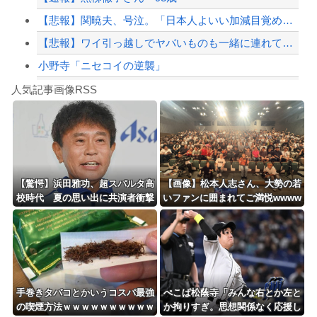
【悲報】関暁夫、号泣。「日本人よいい加減目覚めろ！」と涙の訴え
【悲報】ワイ引っ越しでヤバいものも一緒に連れてきてしまった模様
小野寺「ニセコイの逆襲」
Powered by livedoor 相互RSS
【シンデレラガールズ】百鬼夜行をテーマとしたPOP UP SHOPが東京・大阪に...
人気記事画像RSS
【言うて人手不足だし？】未経験から「エンジニア」になるという選択‥‥
8/4のニュース
日本旅行キャンセルすべきか…1万年ぶり史上最大級の火山の兆し＝韓国の反応
更新中止のお知らせ
【驚愕】浜田雅功、超スパルタ高
【画像】松本人志さん、大勢の若
校時代 夏の思い出に共演者衝撃
いファンに囲まれてご満悦wwww
海外「おめでとうタキ！」リヴァプール南野がバースデーゴール！！
「ええ？」「それはかわいそう」
wwwwwwwwww
Powered by livedoor 相互RSS
手巻きタバコとかいうコスパ最強
ぺこぱ松蔭寺「みんな右とか左と
の喫煙方法ｗｗｗｗｗｗｗｗｗｗ
か拘りすぎ。思想関係なく応援し