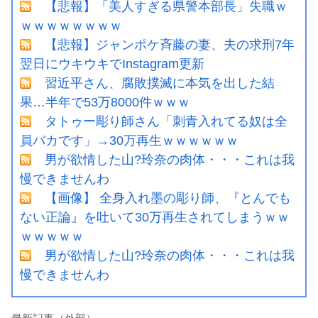
【悲報】「美人すぎる県警本部長」失職ｗ
ｗｗｗｗｗｗｗｗ
【悲報】ジャンポケ斉藤の妻、夫の求刑7年
翌日にウキウキでInstagram更新
習近平さん、腐敗撲滅に本気を出した結
果…半年で53万8000件ｗｗｗ
タトゥー彫り師さん「刺青入れてる奴は全
員バカです」→30万再生ｗｗｗｗｗｗ
男が欲情した山?玲奈の肉体・・・これは我
慢できませんわ
【画像】 全身入れ墨の彫り師、『とんでも
ない正論』を吐いて30万再生されてしまうｗｗ
ｗｗｗｗｗ
男が欲情した山?玲奈の肉体・・・これは我
慢できませんわ