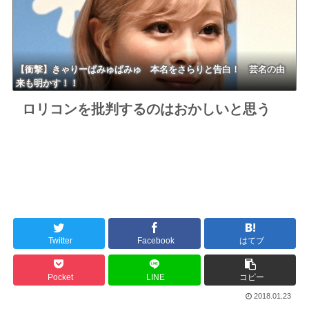
【衝撃】きゃりーぱみゅぱみゅ 本名をさらりと告白！ 芸名の由
来も明かす！！
ロリコンを批判するのはおかしいと思う
Twitter
Facebook
はてブ
Pocket
LINE
コピー
2018.01.23