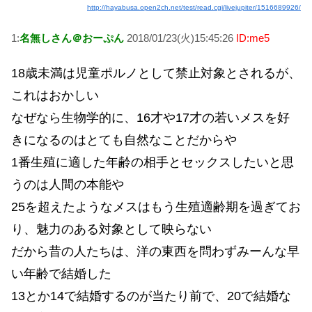
http://hayabusa.open2ch.net/test/read.cgi/livejupiter/1516689926/
1:
名無しさん＠おーぷん
2018/01/23(火)15:45:26
ID:me5
18歳未満は児童ポルノとして禁止対象とされるが、
これはおかしい
なぜなら生物学的に、16才や17才の若いメスを好
きになるのはとても自然なことだからや
1番生殖に適した年齢の相手とセックスしたいと思
うのは人間の本能や
25を超えたようなメスはもう生殖適齢期を過ぎてお
り、魅力のある対象として映らない
だから昔の人たちは、洋の東西を問わずみーんな早
い年齢で結婚した
13とか14で結婚するのが当たり前で、20で結婚な