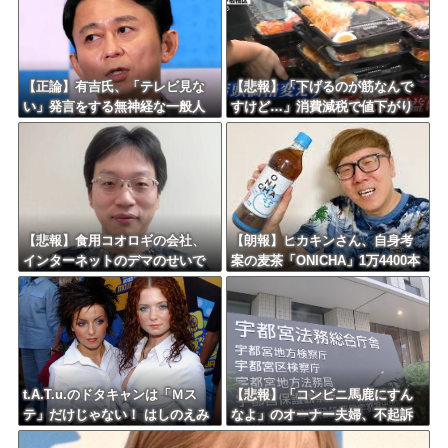
れる“隠蔽体質”
Powered by livedoor 相互RSS
【正論】有吉氏、「テレビ見な
【悲報】「下げるのが筋なんで
い」発言をする無神経な一般人
すけど…」消費減税で値下がり
に憤慨ｗｗｗｗｗｗｗ
する分と同じだけ商品を値上げ
して店頭価格を変えない店も…
【悲報】食用コオロギの会社、
【朗報】ヒカキンさん、自身考
インターネットのデマのせいで
案の麦茶「ONICHA」1万4400本
倒産ｗｗｗｗｗｗｗｗｗｗｗｗ
を熊本県に発送ｗｗｗｗｗｗｗ
t.A.T.u.のドタキャンは「Ｍス
【悲報】「コンビニ馬鹿にすん
テ」だけじゃない！ はしのえみ
なよ」のオーナー夫婦、不起訴
「来なかったんですよ…」
ｗｗｗｗｗｗｗｗ