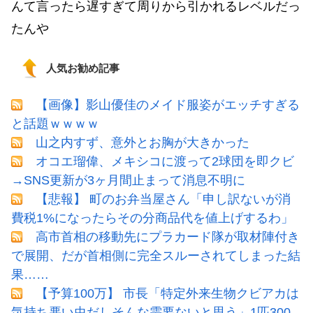
んて言ったら遅すぎて周りから引かれるレベルだっ
たんや
人気お勧め記事
【画像】影山優佳のメイド服姿がエッチすぎる
と話題ｗｗｗｗ
山之内すず、意外とお胸が大きかった
オコエ瑠偉、メキシコに渡って2球団を即クビ
→SNS更新が3ヶ月間止まって消息不明に
【悲報】 町のお弁当屋さん「申し訳ないが消
費税1%になったらその分商品代を値上げするわ」
高市首相の移動先にプラカード隊が取材陣付き
で展開、だが首相側に完全スルーされてしまった結
果……
【予算100万】 市長「特定外来生物クビアカは
気持ち悪い虫だしそんな需要ないと思う」1匹300