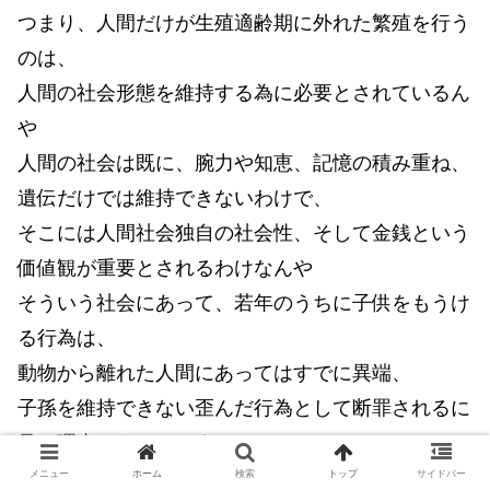
つまり、人間だけが生殖適齢期に外れた繁殖を行う
のは、
人間の社会形態を維持する為に必要とされているん
や
人間の社会は既に、腕力や知恵、記憶の積み重ね、
遺伝だけでは維持できないわけで、
そこには人間社会独自の社会性、そして金銭という
価値観が重要とされるわけなんや
そういう社会にあって、若年のうちに子供をもうけ
る行為は、
動物から離れた人間にあってはすでに異端、
子孫を維持できない歪んだ行為として断罪されるに
足る理由になってしまってるんやで
それが「ロリコンは悪」とされる所以なんや
メニュー
ホーム
検索
トップ
サイドバー