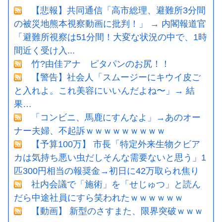
【悲報】共同通信「高市総理、避難所3分間
の被災地熊本視察動画に批判！」 → 内閣報道官
「避難所視察は51分間！大変な状況の中で、1時
間近く受け入...
竹?由佳アナ ピタパンのお尻！！
【警告】社会人「スムージーにキウイ皮ご
と入れよ。これ美容にいいんだよね〜」→ 結
果…
「コンビニ、馬鹿にすんなよ」→あのオー
ナー夫婦、不起訴ｗｗｗｗｗｗｗｗｗ
【予算100万】 市長「特定外来生物クビア
カは気持ち悪い虫だしそんな需要ないと思う」1
匹300円相当の報奨金→初日に42万取られ焦り
社内会議で「施術」を「せじゅつ」と読ん
だら中途社員にすら笑われたｗｗｗｗｗｗ
【動画】 新型のさすまた、限界突破ｗｗｗ