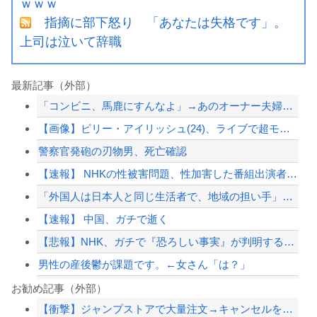
ｗｗｗ
指摘に部下怒り 「あなたは失格です」。
上司は泣いて辞職
最新記事（外部）
「コンビニ、馬鹿にすんなよ」→あのオーナー夫婦、不起訴ｗｗｗｗｗｗｗｗｗ
【画像】ビリー・アイリッシュ(24)、ライブで超モリマンスジを強調して炎上ｗｗｗ...
警察官発砲の刃物男、死亡確認
【速報】 NHKの性被害問題、性加害した番組出演者が衝撃告白！
「外国人は日本人と同じ生活者で、地域の担い手」…多文化共生実現への提言、全国知事...
【速報】 中国、ガチで逝く
【悲報】NHK、ガチで『恐ろしい事実』が判明する・・・・・
男性の産後鬱が課題です。←女さん「は？」
高市政権「減税します」→財源「これから考えます」
お勧め記事（外部）
【衝撃】ジャンプストアで大量注文→キャンセルを繰り返した32歳女を逮捕 238ア...
【画像あり】えっ、ワイ氏の「貯金」・・・多すぎ・・・？