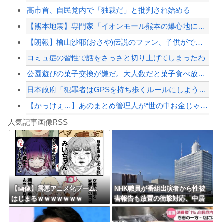
高市首、自民党内で「独裁だ」と批判され始める
角栓ニュルッ、歯茎グラグラ… 「気持ち悪いネット広告」への苦情が急増
【熊本地震】専門家「イオンモール熊本の爆心地に…喫煙所と自販機」警察・消防「」←...
高市政権「減税します」→財源「これから考えます」
【朗報】檜山沙耶(おさや)伝説のファン、子供ができたおさやへの正直な気持ちを語る...
【配信者】「金バエ」のSNS更新が1週間途絶え、様々な憶測が飛び交う。1週間ぶり...
コミュ症の習性で話をさっさと切り上げてしまったわ
【緊急速報】NYで警官が黒人男性の首を絞め、暴動第二波不可避へ
公園遊びの菓子交換が嫌だ。大人数だと菓子食べ放題みたいになっちゃって身体にも歯に...
日本政府「犯罪者はGPSを持ち歩くルールにしよう。強制は可哀想🥺」
【かっけぇ…】あのまとめ管理人が“世の中お金じゃない”に共感‥‥「お金で忖度ばか...
Powered by livedoor 相互RSS
【動画】名古屋栄で不良外人が警察官を突き飛ばす。逮捕しろやｗｗｗ
人気記事画像RSS
勇者♀「仲間に支払うはずのお金で新しい装備買っちゃったから>>3する」
8/4のニュース
日本旅行キャンセルすべきか…1万年ぶり史上最大級の火山の兆し＝韓国の反応
更新中止のお知らせ
【画像】露悪アニメ化ブーム、
NHK職員が番組出演者から性被
はじまるｗｗｗｗｗｗｗ
害報告も放置の衝撃対応、中居
海外「おめでとうタキ！」リヴァプール南野がバースデーゴール！！
正広と国分太一の事例もNHKは
「加害者を守る」のか、指摘さ