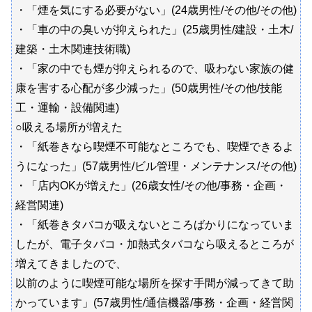
・「煙を気にする必要がない」(24歳男性/その他/その他)
・「車の中の臭いが抑えられた」(25歳男性/建設・土木/
建築・土木関連技術職)
・「家の中でも煙が抑えられるので、吸わない家族の健
康を害する心配が多少減った」(50歳男性/その他/技能
工・運輸・設備関連)
○吸える場所が増えた
・「紙巻きなら喫煙不可能なところでも、喫煙できるよ
うになった」(57歳男性/ビル管理・メンテナンス/その他)
・「店内OKが増えた」(26歳女性/その他/事務・企画・
経営関連)
・「紙巻きタバコが吸えないところばかりになっていま
したが、電子タバコ・加熱式タバコなら吸えるところが
増えてきましたので、
以前のように喫煙可能な場所を探す手間が減ってきて助
かっています」(57歳男性/通信機器/事務・企画・経営関