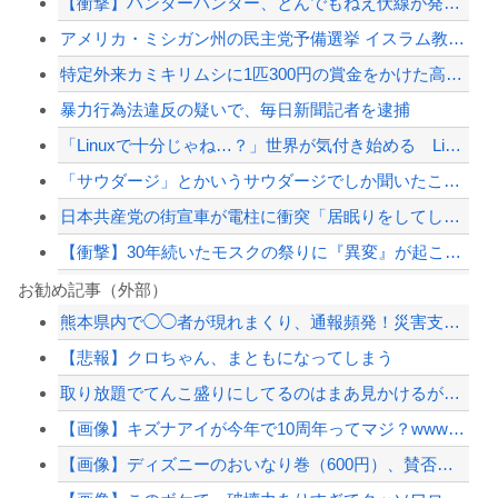
【衝撃】ハンターハンター、とんでもねえ伏線が発掘される。クルタ族の虐殺犯人がツェ...
アメリカ・ミシガン州の民主党予備選挙 イスラム教徒の“急進左派”候補が勝利確実に...
特定外来カミキリムシに1匹300円の賞金をかけた高崎市、初日に1170匹持ち込ま...
暴力行為法違反の疑いで、毎日新聞記者を逮捕
「Linuxで十分じゃね…？」世界が気付き始める Linuxの市場シェアが初めて...
「サウダージ」とかいうサウダージでしか聞いたことない言葉ｗｗｗｗｗｗｗｗ
日本共産党の街宣車が電柱に衝突「居眠りをしてしまった」同乗していた県議を含め男女...
【衝撃】30年続いたモスクの祭りに『異変』が起こる・・・・・
【画像】 福岡、こんなのが普通に走ってるｗｗｗｗｗｗｗｗｗｗｗｗｗｗｗｗｗｗｗｗ...
お勧め記事（外部）
熊本県内で◯◯者が現れまくり、通報頻発！災害支援にも悪影響が及んでしまう…
【悲報】 コロナワクチン打たなかった結果・・・・
【悲報】クロちゃん、まともになってしまう
暴力行為法違反の疑いで、毎日新聞記者を逮捕
取り放題でてんこ盛りにしてるのはまあ見かけるが持ち帰りはなしでしょう、、、
【悲報】嫁に15年間嘘つかれてて心が壊れてるから相手してくれ
【画像】キズナアイが今年で10周年ってマジ？wwwwwwwwwwwwwwwww
【配信者】「金バエ」のSNS更新が1週間途絶え、様々な憶測が飛び交う。1週間ぶり...
【画像】ディズニーのおいなり巻（600円）、賛否両論ｗｗｗｗｗｗｗｗｗ
【緊急速報】NYで警官が黒人男性の首を絞め、暴動第二波不可避へ