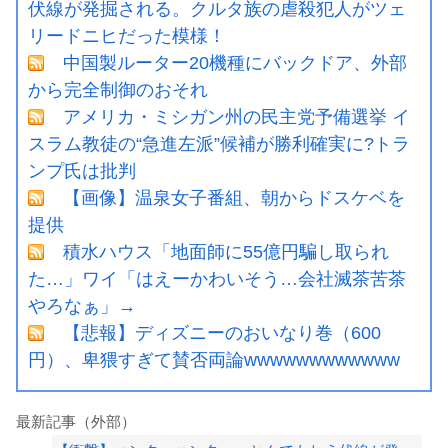
伏線が発掘される。クルタ族の虐殺犯人がツェ
リードニヒだった模様！
中国製ルーター20機種にバックドア、外部
から完全制御のおそれ
アメリカ・ミシガン州の民主党予備選挙 イ
スラム教徒の“急進左派”候補が勝利確実に?トラ
ンプ氏は批判
【画像】温泉女子番組、朝からドスケベを
提供
積水ハウス「地面師に55億円騙し取られ
た…」ワイ「はえーかわいそう…会社滅茶苦茶
やろなぁ」→
【悲報】ディズニーのおいなり巻（600
円）、卑猥すぎて賛否両論wwwwwwwwwwww
最新記事（外部）