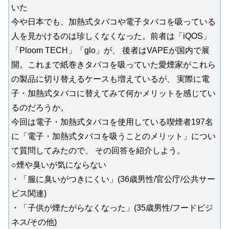
いた
今や日本でも、加熱式タバコや電子タバコを吸っている
人を見かけるのは珍しくなくなった。前者は「iQOS」
「Ploom TECH」「glo」が、 後者はVAPEが国内で展
開。これまで紙巻きタバコを吸っていた愛煙家がこれら
の製品に切り替えるケースも増えているが、 実際に電
子・加熱式タバコに替えてみて何かメリットを感じてい
るのだろうか。
今回は電子・加熱式タバコを使用している喫煙者197名
に「電子・加熱式タバコを吸うことのメリット」につい
て質問してみたので、 その回答を紹介しよう。
○煙や臭いが気にならない
・「服に臭いがつきにくい」(36歳男性/官公庁/公共サー
ビス関連)
・「子供が煙たがらなくなった」(35歳男性/フードビジ
ネス/その他)