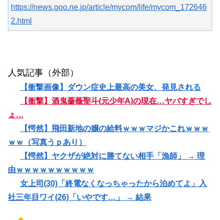
https://news.goo.ne.jp/article/mycom/life/mycom_172646
2.html
人気記事（外部）
【衝撃画像】ダウン症史上最高の美女、発見される
【衝撃】酒鬼薔薇聖斗(元少年A)の現在…ヤバすぎでし
ょ…
【愕然】飛田新地の嬢の給料ｗｗｗマジかこれｗｗｗ
ｗｗ（写真うｐあり）
【愕然】ヤクザが絶対に勝てない相手「漁師」 → 理
由ｗｗｗｗｗｗｗｗｗｗ
女上司(30)「終電なくなっちゃったから泊めてよ」入
社三年目ワイ(26)「いやです…」 → 結果