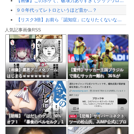
【画像】このボケて、破壊力ありすぎてクッソワロタｗｗｗｗｗｗｗｗｗ
９０年代ってレトロというほど昔か…？
【リスク3倍】お前ら「認知症」になりたくないなら酒をやめろ
Powered by livedoor 相互RSS
【動画】両方馬鹿（笑）ミニストップでトラックと衝突したドラレコが（ノ∇`）
人気記事画像RSS
白石「あ、あきら様……？」あきら「……白石」
8/4のニュース
日本旅行キャンセルすべきか…1万年ぶり史上最大級の火山の兆し＝韓国の反応
更新中止のお知らせ
【画像】露悪アニメ化ブーム、
【驚愕】サッカー王国ブラジル
はじまるｗｗｗｗｗｗｗ
で進むサッカー離れ 36％が
海外「おめでとうタキ！」リヴァプール南野がバースデーゴール！！
「関心なし」
Powered by livedoor 相互RSS
【朗報】「はだしのゲン」50%
【悲報】サイバーコネクト
NEW
オフ！ 「暴食のベルセルク」1
ツーの松山氏、JUMP公式にブロ
4巻無料ｗｗｗｗｗｗ
ックされるｗｗｗｗｗｗｗｗｗ
ｗｗ