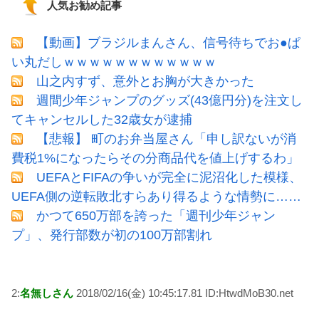
人気お勧め記事
【動画】ブラジルまんさん、信号待ちでお●ぱ
い丸だしｗｗｗｗｗｗｗｗｗｗｗｗ
山之内すず、意外とお胸が大きかった
週間少年ジャンプのグッズ(43億円分)を注文し
てキャンセルした32歳女が逮捕
【悲報】 町のお弁当屋さん「申し訳ないが消
費税1%になったらその分商品代を値上げするわ」
UEFAとFIFAの争いが完全に泥沼化した模様、
UEFA側の逆転敗北すらあり得るような情勢に……
かつて650万部を誇った「週刊少年ジャン
プ」、発行部数が初の100万部割れ
2:
名無しさん
2018/02/16(金) 10:45:17.81 ID:HtwdMoB30.net