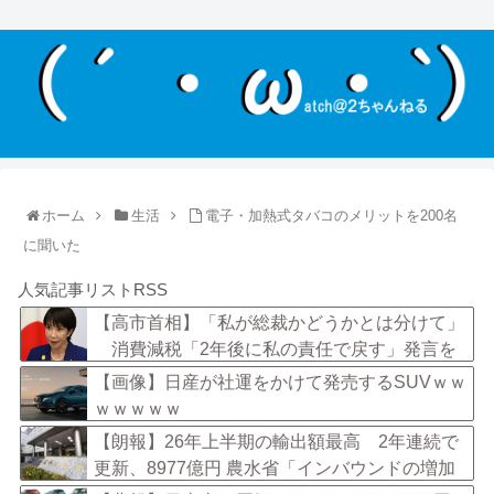
ホーム
生活
電子・加熱式タバコのメリットを200名
に聞いた
人気記事リストRSS
【高市首相】「私が総裁かどうかとは分けて」
消費減税「2年後に私の責任で戻す」発言を
説明
【画像】日産が社運をかけて発売するSUVｗｗ
ｗｗｗｗｗ
【朗報】26年上半期の輸出額最高 2年連続で
更新、8977億円 農水省「インバウンドの増加