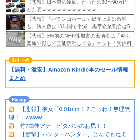
に伴い、日本食の認知度が向上」
【悲報】日本車の原価、たったの30〜90万円
と判明ｗｗｗｗｗｗｗｗｗｗｗ
【悲報】「パチンコホール」総売上高は微増
も、法人数は10年間で半減 黒字企業割合は5
年ぶりに7割超え
【悲報】5年前のNHK性加害の出演者は「今も
普通の顔して芸能活動してる」ネット「受信料
を取るくらいなら詳細を伝えよ」
【無料・激安】Amazon Kindle本のセール情報
まとめ
【悲報】彼女「0.01mm！？こっわ！無理無
理！」wwww
竹?由佳アナ ピタパンのお尻！！
【衝撃】ハンターハンター、とんでもねえ