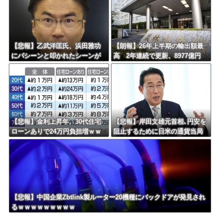
【悲報】乙武洋匡氏、浜田雅功
【朗報】26年上半期の輸出額最
にパシーンと叩かれたシーンが
高 2年連続で更新、8977億円
オンエアされず「障害者相手だ
農水省「インバウンドの増加に
と放送されなくなる。俺、逆差
伴い、日本食の認知度が向上」
別だと思って」
【悲報】金利上昇年、30代住宅
【悲報】岸田文雄元首相､円安を
ローンありで24万円負担増ｗｗ
阻止するために日米の通貨当局
ｗｗｗｗｗｗｗｗｗｗ
が実施した為替介入は｢一時しの
ぎに過ぎない｣との認識を示す
【悲報】中国企業Zbtlink製ルーター20機種にバックドアが発見され
るｗｗｗｗｗｗｗｗｗ