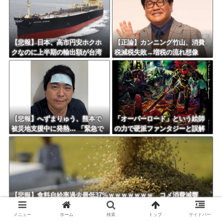
【悲報】日本、高市円安ホクホ
【正論】カンニング竹山、消費
クなのに上半期の輸出額が台湾
税減税失敗→増税の流れ想像
と韓国に抜かれる・・・
「次誰が総理やりたいと思いま
す？」
【悲報】へずまりゅう、熊本で
「オーバーロード」という絵師
被災地支援中に発熱… 「緊急で
の力で硬派ファンタジーと誤解
病院に向かい点滴を打ったら楽
させ人気出たなろう作品ｗｗｗ
に」 回復を報告
ｗｗｗｗｗｗ
【悲報】食料自給率過去最低37%ｗｗｗｗｗｗｗ コメ消費減響
く・・・
メニュー
ホーム
検索
トップ
サイドバー