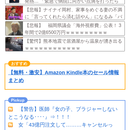
発熱… 「緊急で病院に向かい点滴を打ったら
楽に」 回復を報告
【悲報】ナイナイ岡村、家事をめぐる妻の不満
に「言ってくれたら済む話やん」になるみ「バ
イトやったらクビやで」説教受け黙り込む
【悲報】 福岡県議会「海外視察費」公表！ 3
年間で2億6500万円ｗｗｗｗｗｗｗｗｗ
【驚愕】熊本地震で居酒屋から温泉が湧き出る
ｗｗｗｗｗｗｗｗｗｗｗｗ
【無料・激安】Amazon Kindle本のセール情報
まとめ
【警告】医師『女の子、ブラジャーしない
とこうなる････』⇒！！！
女「43億円注文して………キャンセルっ