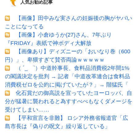
人気お勧め記事
【画像】田中みな実さんの妊娠後の胸がヤバい
ことになってる
【画像】小倉ゆうか(27)さん、7年ぶり
『FRIDAY』表紙で神ボディ大解放
【画像あり】ディズニーの「おいなり巻（600
円）」、卑猥すぎて賛否両論ｗｗｗｗｗ
（ ´_ゝ`）中道幹事長、食料品消費税2年間1%
の閣議決定を批判 → 記者「中道改革連合は食料品
消費税ゼロを公約に掲げていたが？」→ 階猛氏「
化石賞だの御高説を宣っていたヨーロッパ、自
分が猛暑に襲われると為すすべべもなくダメージを
受けてしまい……
【平和宣言を非難】 ロシア外務省報道官「広
島市長は『偽りの呪文』繰り返している」