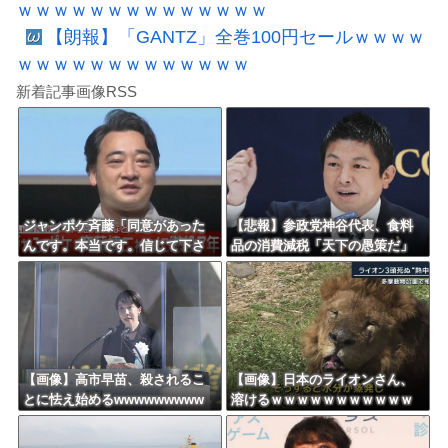
ｗｗｗｗｗｗｗｗｗｗｗｗｗｗ
【朗報】「GANTZ」全巻100円セールｗｗｗｗ
ｗｗｗｗｗｗｗｗｗｗｗｗｗ
新着記事画像RSS
ジャンポケ斉藤「同意があった
【悲報】参政党神谷代表、食料
んです。本当です。信じて下さ
品の消費減税「天下の愚策だ」
い」 ←何でこの主張が通らな
と批判ｗｗｗｗｗｗｗｗｗｗｗ
いの？
ｗ
【画像】高市早苗、殺されるこ
【画像】日本のライオンさん、
とに怯え始めるwwwwwwwww
溶けるｗｗｗｗｗｗｗｗｗｗｗ
ｗｗｗ