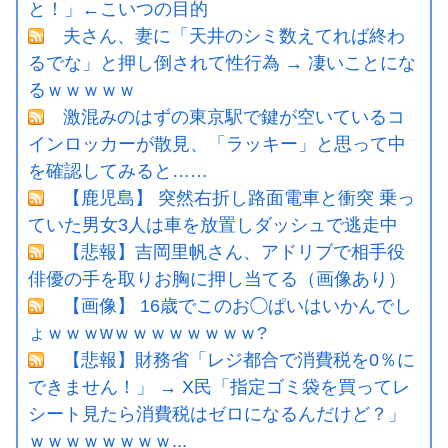
と！」←こいつの目的
夫さん、妻に「天井のシミ数えてれば終わ
るでな」と押し倒されて性行為 → 凄いことにな
るｗｗｗｗｗ
激混みのはずの東京駅で鍵が空いているコ
インロッカーが散見、「ラッキー」と思って中
を確認してみると……
【鹿児島】 突然右折し路面電車と衝突 乗っ
ていた男女3人は車を放置しダッシュで逃走中
【悲報】吉岡里帆さん、アドリブで相手役
俳優の手を取りお胸に押し当てる（画像あり）
【画像】 16歳でこのお◯ぱいはいかんでし
ょｗｗｗwｗｗｗｗｗｗｗｗ?
【悲報】財務省「レジ都合で消費税を0％に
できません！」 → X民「指定ゴミ袋を買ってレ
シート見たら消費税はゼロになるんだけど？」
ｗｗｗｗｗｗｗｗ...