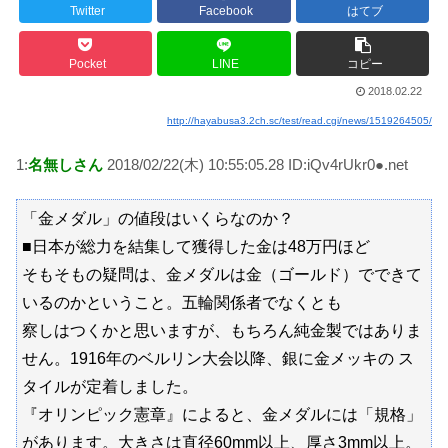
Powered by livedoor 相互RSS
Twitter
Facebook
はてブ
Pocket
LINE
コピー
2018.02.22
http://hayabusa3.2ch.sc/test/read.cgi/news/1519264505/
1:
名無しさん
2018/02/22(木) 10:55:05.28 ID:iQv4rUkr0●.net
「金メダル」の値段はいくらなのか？
■日本が総力を結集して獲得した金は48万円ほど
そもそもの疑問は、金メダルは金（ゴールド）でできて
いるのかということ。五輪関係者でなくとも
察しはつくかと思いますが、もちろん純金製ではありま
せん。1916年のベルリン大会以降、銀に金メッキの ス
タイルが定着しました。
『オリンピック憲章』によると、金メダルには「規格」
があります。大きさは直径60mm以上、厚さ3mm以上。