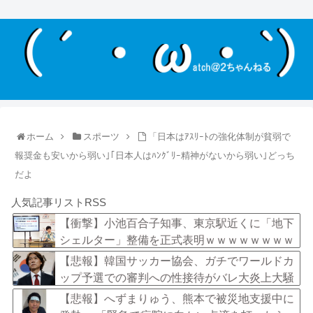
ホーム
スポーツ
「日本はｱｽﾘｰﾄの強化体制が貧弱で
報奨金も安いから弱い｣｢日本人はﾊﾝｸﾞﾘｰ精神がないから弱い｣どっち
だよ
人気記事リストRSS
【衝撃】小池百合子知事、東京駅近くに「地下
シェルター」整備を正式表明ｗｗｗｗｗｗｗｗ
ｗ
【悲報】韓国サッカー協会、ガチでワールドカ
ップ予選での審判への性接待がバレ大炎上大騒
ぎにｗｗｗｗｗｗｗｗ
【悲報】へずまりゅう、熊本で被災地支援中に