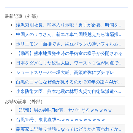
最新記事（外部）
滝沢秀明社長、熊本入り示唆「男手が必要。時間を見つけて行きたい」
中国人のリウさん、新エネ車で国境越えたら遠隔操作で30時間ロックされる！
ホリエモン「面接でさ、納豆パックの薄いフィルムって何のために入っていの？って聞く...
【動画】熊本地震発生時の手術室の様子が公開される
日本をダメにした総理大臣、ワースト１位が同点でこの人ｗｗｗｗｗｗ
ショートスリーパー堀大輔、高須幹弥にブチギレ
白黒のコマになぜ色が見えるのか 200年の謎をAIが解明！
小泉防衛大臣、熊本地震の林野火災で自衛隊派遣へ！←「迅速な対応だ！」「次の首相は...
ドン・キホーテ露店「うなぎのかば焼き」で食中毒 男女14人が発熱や腹痛など訴え…...
お勧め記事（外部）
【悲報】男の趣味Tier表、ヤバすぎるｗｗｗｗｗ
ジャンポケ斎藤と代理人のやりとり、「地獄すぎて完全にコントになってる……」と衝撃...
台風15号、東北直撃へｗｗｗｗｗｗｗｗｗｗ
【画像】あのちゃんの後ろ姿、「デカい」「いや普通」で大論争ｗｗｗｗ
義実家に里帰り世話になってはどうかと言われてかなり悩んでいる
【悲報】中日・金丸夢斗(5勝8敗)、もうすぐ中継ぎ(橋本4勝1敗)に勝ち星が追い...