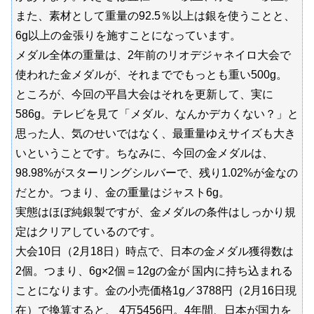
また、素材として重量の92.5％以上は銀を使うことと、
6g以上の金張りを施すことになっています。
メダル全体の重量は、2年前のリオデジャネイロ大会で
使われた金メダルが、それまででもっとも重い500g。
ところが、今回の平昌大会はそれを更新して、実に
586g。テレビを見て「メダル、なんかデカくない？」と
思った人、気のせいではなく、最重量ゆえサイズも大き
いということです。ちなみに、今回の金メダルは、
98.98%がスターリングシルバーで、残り1.02%が金なの
だとか。つまり、金の重量はジャスト6g。
実態はほぼ純銀製ですが、金メダルの条件はしっかり規
定はクリアしているのです。
大会10日（2月18日）時点で、日本の金メダル獲得数は
2個。つまり、6g×2個＝12gの金が 国内に持ち込まれる
ことになります。金の小売価格1g／3788円（2月16日現
在）で換算すると、 4万5456円。4年間、日本が国力を