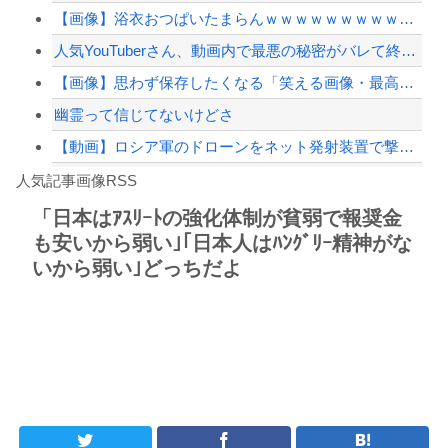
【画像】浴衣おつぱいたまらんｗｗｗｗｗｗｗｗｗｗｗ
【配信者】「金バエ」のSNS更新が1週間途絶え、様々な憶測が飛び交う。1週間ぶり...
人気YouTuberさん、動画内で最悪の秘密がバレて終わる・・・
【緊急速報】NYで警官が黒人男性の首を絞め、暴動第二波不可避へ
【画像】思わず保存したくなる「笑える画像・最高な画像」貼っていけｗｗｗｗｗ
幽霊って信じてないけどさ
【動画】ロシア軍のドローンをネット発射装置で撃墜するウクライナ。
Powered by livedoor 相互RSS
【最近】冷たい空調服ってやつが出てるらしくめっちゃ欲しい
人気記事画像RSS
実況「金メダルをとった萩野には俺さんへの挑戦権を手にしました！」俺「ほう君が萩野...
「日本はｱｽﾘｰﾄの強化体制が貧弱で報奨金
も安いから弱い｣｢日本人はﾊﾝｸﾞﾘｰ精神がな
8/4のニュース
いから弱い｣どっちだよ
日本旅行キャンセルすべきか…1万年ぶり史上最大級の火山の兆し＝韓国の反応
更新中止のお知らせ
海外「おめでとうタキ！」リヴァプール南野がバースデーゴール！！