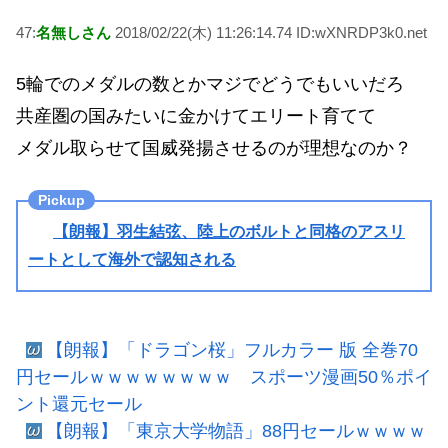
47:
名無しさん
2018/02/22(木) 11:26:14.74 ID:wXNRDP3k0.net
5輪でのメダルの数とかマジでどうでもいいだろ
共産圏の国みたいに金かけてエリート育てて
メダル取らせて国威発揚させるのが理想なのか？
【朗報】羽生結弦、陸上のボルトと同格のアスリ
ートとして海外で認知される
【朗報】「ドラゴン桜」フルカラー 版 全巻70
円セールｗｗｗｗｗｗｗｗ スポーツ漫画50％ポイ
ント還元セール
【朗報】「東京大学物語」88円セールｗｗｗｗ