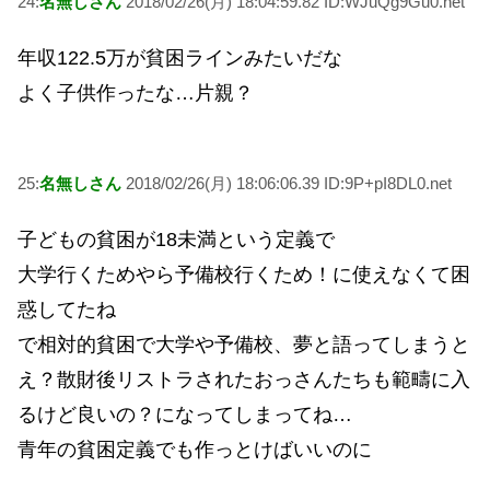
24:
名無しさん
2018/02/26(月) 18:04:59.82 ID:WJuQg9Gu0.net
年収122.5万が貧困ラインみたいだな
よく子供作ったな…片親？
25:
名無しさん
2018/02/26(月) 18:06:06.39 ID:9P+pI8DL0.net
子どもの貧困が18未満という定義で
大学行くためやら予備校行くため！に使えなくて困
惑してたね
で相対的貧困で大学や予備校、夢と語ってしまうと
え？散財後リストラされたおっさんたちも範疇に入
るけど良いの？になってしまってね…
青年の貧困定義でも作っとけばいいのに