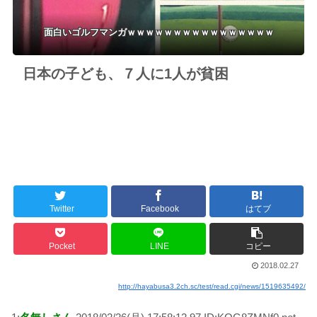
面白いゴルフマンガｗｗｗｗｗｗｗｗｗｗｗｗｗｗｗｗ
日本の子ども、７人に1人が貧困
Twitter
Facebook
はてブ
Pocket
LINE
コピー
2018.02.27
http://hayabusa3.2ch.sc/test/read.cgi/news/1519635492/