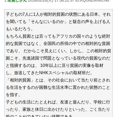
1:
名無しさん
2018/02/26(月) 17:58:12.97 ID:KQG8ZMNf0.net
子どもの7人に1人が相対的貧困の状態にある日本。それ
を聞いても「そんなにいるのか」と疑念の声を上げる人
もいるだろう。
もちろん貧困とは言ってもアフリカの国々のような絶対
的な貧困ではなく、全国民の所得の中での相対的な貧困
であり、 だからこそ見えにくい。しかし、この相対的貧
困こそ、先進諸国で問題となっている現代の貧困なのだ
と指摘するのは、 10年以上に亘り貧困の実像を取材
し、放送してきたNHKスペシャルの取材班だ。
「相対的貧困」とは、その社会において当たり前とされ
る生活をするのが困難な生活水準に置かれた状態のこと
を指す。
子どもの生活にたとえれば、友達と遊んだり、学校に行
ったり、家族と休日に出かけたりといった、ごく当たり
前のことができていない状態である。