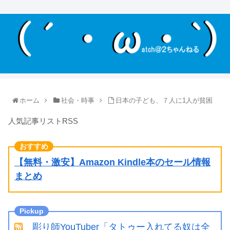
ホーム
社会・時事
日本の子ども、７人に1人が貧困
人気記事リストRSS
【無料・激安】Amazon Kindle本のセール情報
まとめ
彫り師YouTuber「タトゥー入れてる奴は全