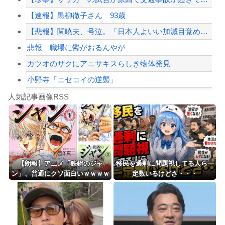
【速報】黒柳徹子さん 93歳
【配信者】「金バエ」のSNS更新が1週間途絶え、様々な憶測が飛び交う。1週間ぶり...
【悲報】関暁夫、号泣。「日本人よいい加減目覚めろ！」と涙の訴え
【緊急速報】NYで警官が黒人男性の首を絞め、暴動第二波不可避へ
悲報 職場に鬱がおるんやが
カツオのサクにアニサキスらしき物体発見
小野寺「ニセコイの逆襲」
Powered by livedoor 相互RSS
【シンデレラガールズ】百鬼夜行をテーマとしたPOP UP SHOPが東京・大阪に...
人気記事画像RSS
【言うて人手不足だし？】未経験から「エンジニア」になるという選択‥‥
8/4のニュース
日本旅行キャンセルすべきか…1万年ぶり史上最大級の火山の兆し＝韓国の反応
更新中止のお知らせ
【朗報】アニメ「鉄鍋のジャ
移民を過剰に問題視してる人ら一
ン」、普通にクソ面白いｗｗｗｗ
定数いるけどさ・・・
海外「おめでとうタキ！」リヴァプール南野がバースデーゴール！！
ｗｗｗｗｗｗｗ