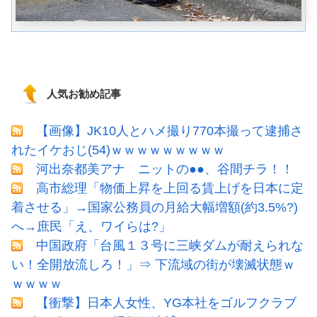
人気お勧め記事
【画像】JK10人とハメ撮り770本撮って逮捕さ
れたイケおじ(54)ｗｗｗｗｗｗｗｗｗ
河出奈都美アナ ニットの●●、谷間チラ！！
高市総理「物価上昇を上回る賃上げを日本に定
着させる」→国家公務員の月給大幅増額(約3.5%?)
へ→庶民「え、ワイらは?」
中国政府「台風１３号に三峡ダムが耐えられな
い！全開放流しろ！」⇒ 下流域の街が壊滅状態ｗ
ｗｗｗｗ
【衝撃】日本人女性、YG本社をゴルフクラブ