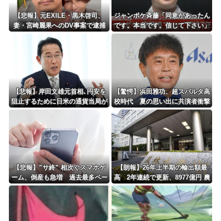
Powered by livedoor 相互RSS
【悲報】元EXILE・黒木啓司、
ジャンポケ斉藤「同意があったん
妻・宮崎麗果へのDV事案で逮捕
です。本当です。信じて下さい」
されていた！宮崎は全身打撲、頭
←何でこの主張が通らないの？
部裂傷及び打撲、頸部損傷・・・
【悲報】岸田文雄元首相､円安を
【驚愕】浜田雅功、超スパルタ高
阻止するために日米の通貨当局が
校時代 夏の思い出に共演者衝撃
実施した為替介入は｢一時しのぎ
「ええ？」「それはかわいそう」
に過ぎない｣との認識を示す
【悲報】”サ終” 相次ぐスマホゲ
【朗報】26年上半期の輸出額最
ーム、倒産も急増 過去最多ペー
高 2年連続で更新、8977億円 農
スで推移 「当たれば一攫千金」
水省「インバウンドの増加に伴
過去の時代に
い、日本食の認知度が向上」