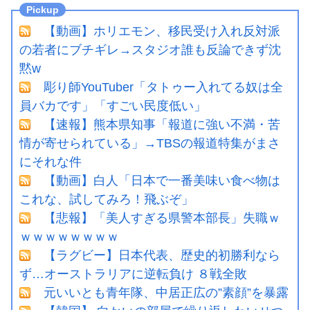
【動画】ホリエモン、移民受け入れ反対派
の若者にブチギレ→スタジオ誰も反論できず沈
黙w
彫り師YouTuber「タトゥー入れてる奴は全
員バカです」「すごい民度低い」
【速報】熊本県知事「報道に強い不満・苦
情が寄せられている」→TBSの報道特集がまさ
にそれな件
【動画】白人「日本で一番美味い食べ物は
これな、試してみろ！飛ぶぞ」
【悲報】「美人すぎる県警本部長」失職ｗ
ｗｗｗｗｗｗｗｗ
【ラグビー】日本代表、歴史的初勝利なら
ず…オーストラリアに逆転負け ８戦全敗
元いいとも青年隊、中居正広の”素顔”を暴露