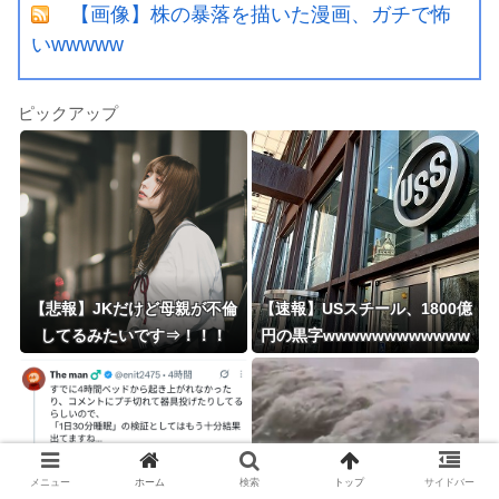
【画像】株の暴落を描いた漫画、ガチで怖
いwwwww
ピックアップ
【悲報】JKだけど母親が不倫
【速報】USスチール、1800億
してるみたいです⇒！！！
円の黒字wwwwwwwwwwww
wwwwwwwwwwww
メニュー
ホーム
検索
トップ
サイドバー