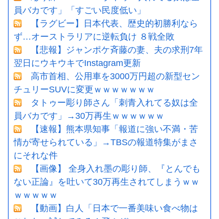
員バカです」「すごい民度低い」
【ラグビー】日本代表、歴史的初勝利なら
ず…オーストラリアに逆転負け ８戦全敗
【悲報】ジャンポケ斉藤の妻、夫の求刑7年
翌日にウキウキでInstagram更新
高市首相、公用車を3000万円超の新型セン
チュリーSUVに変更ｗｗｗｗｗｗｗ
タトゥー彫り師さん「刺青入れてる奴は全
員バカです」→30万再生ｗｗｗｗｗｗ
【速報】熊本県知事「報道に強い不満・苦
情が寄せられている」→TBSの報道特集がまさ
にそれな件
【画像】 全身入れ墨の彫り師、『とんでも
ない正論』を吐いて30万再生されてしまうｗｗ
ｗｗｗｗｗ
【動画】白人「日本で一番美味い食べ物は