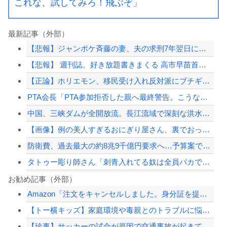
これな、試してみろ！飛ぶぞ」
最新記事（外部）
【悲報】ジャンポケ斉藤の妻、夫の求刑7年翌日にウキウキでInstagram更新
【悲報】 週刊誌、好き放題書きまくる 高市早苗首相は新公用車の贅を尽くした後部座...
【正論】ホリエモン、移民受け入れ反対派にブチギレ→スタジオ誰も反論できず沈黙
PTA会長「PTA参加拒否した親へ最終警告。こうなってもいい？」
中国、三峡ダムが全開放流。長江流域で深刻な洪水被害
【画像】例の美人すぎるおにぎり屋さん、裏でおっさんが握っていたｗｗｗ
防衛費、過去最大の約8兆9千億円要求へ…予算案で膨張、迎撃用無人機・AIなど導入...
タトゥー彫り師さん「刺青入れてる奴は全員バカです」→30万再生ｗｗｗｗｗｗ
【悲報】渡邊渚さん「私がPTSDと診断された当時、世間はまだPTSDという言葉は...
お勧め記事（外部）
Amazon「注文をキャンセルしました。身分証を提出してください」 X民「は？怪...
元いいとも青年隊、中居正広の”素顔”を暴露
【トー横キッズ】家庭環境や毒親とのトラブルに悩む若者「大人に相談しても具体的に何...
中国、三峡ダムが全開放流。長江流域で深刻な洪水被害
【珍事】サッカーの試合が原因で交通事故が起きてしまう。
【熊本地震】車中泊避難して留守の家からエアコン室外機盗む 警察に「室外機が盗まれ...