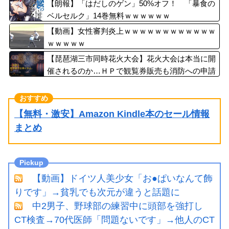
【朗報】「はだしのゲン」50%オフ！ 「暴食の
ベルセルク」14巻無料ｗｗｗｗｗｗ
【動画】女性審判炎上ｗｗｗｗｗｗｗｗｗｗｗｗ
ｗｗｗｗｗ
【琵琶湖三市同時花火大会】花火大会は本当に開
催されるのか…ＨＰで観覧券販売も消防への申請
なし、３自治体は「関与してない」と声明
【無料・激安】Amazon Kindle本のセール情報
まとめ
【動画】ドイツ人美少女「お●ぱいなんて飾
りです」→貧乳でも次元が違うと話題に
中2男子、野球部の練習中に頭部を強打し
CT検査→70代医師「問題ないです」→他人のCT