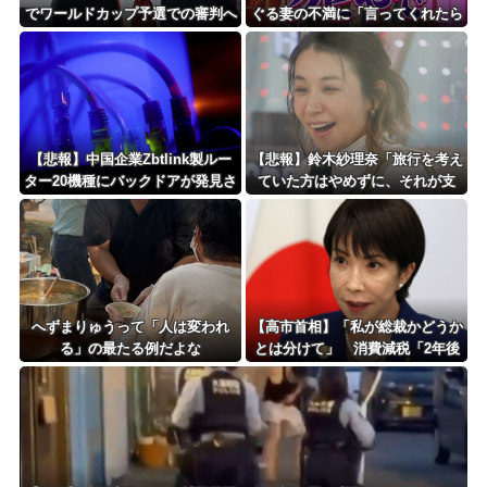
でワールドカップ予選での審判へ
ぐる妻の不満に「言ってくれたら
の性接待がバレ大炎上大騒ぎにｗ
済む話やん」になるみ「バイトや
ｗｗｗｗｗｗｗ
ったらクビやで」説教受け黙り込
む
【悲報】中国企業Zbtlink製ルー
【悲報】鈴木紗理奈「旅行を考え
ター20機種にバックドアが発見さ
ていた方はやめずに、それが支
れるｗｗｗｗｗｗｗｗｗ
援」
へずまりゅうって「人は変われ
【高市首相】「私が総裁かどうか
る」の最たる例だよな
とは分けて」 消費減税「2年後
に私の責任で戻す」発言を説明