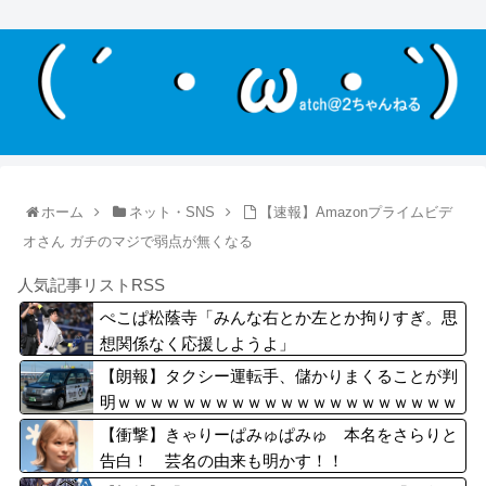
ホーム
ネット・SNS
【速報】Amazonプライムビデ
オさん ガチのマジで弱点が無くなる
人気記事リストRSS
ぺこぱ松蔭寺「みんな右とか左とか拘りすぎ。思
想関係なく応援しようよ」
【朗報】タクシー運転手、儲かりまくることが判
明ｗｗｗｗｗｗｗｗｗｗｗｗｗｗｗｗｗｗｗｗｗ
ｗｗｗｗ
【衝撃】きゃりーぱみゅぱみゅ 本名をさらりと
告白！ 芸名の由来も明かす！！