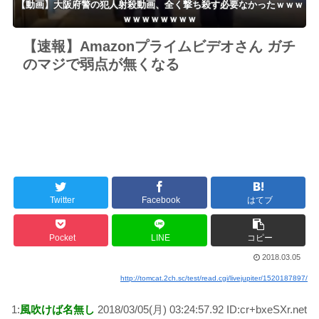
【動画】大阪府警の犯人射殺動画、全く撃ち殺す必要なかったｗｗｗ
ｗｗｗｗｗｗｗｗ
【速報】Amazonプライムビデオさん ガチ
のマジで弱点が無くなる
Twitter
Facebook
はてブ
Pocket
LINE
コピー
2018.03.05
http://tomcat.2ch.sc/test/read.cgi/livejupiter/1520187897/
1:
風吹けば名無し
2018/03/05(月) 03:24:57.92 ID:cr+bxeSXr.net