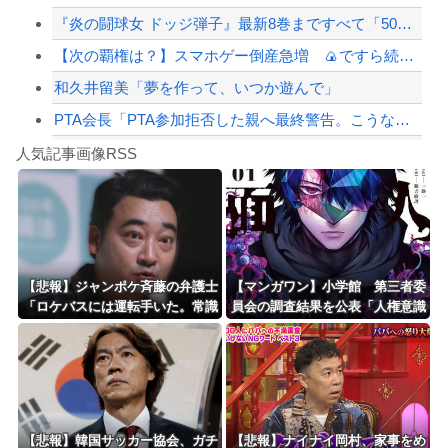
『炎の闘球女 ドッジ弾子』最新8巻まですべて「50％ポイント還元」セール！3,5...
【緊急速報】NYで警官が黒人男性の首を絞め、暴動第二波不可避へ
【次の覇権は？】スマホゲー倒産急増 🍙ですら続くのに…
和久井留美「夢を作って、いつか遊んで」
PTA会長「PTA参加拒否した親へ最終警告。こうなってもいい？」
Powered by livedoor 相互RSS
【朗報】高市政権、「四国新幹線」を史上初めて検討開始
人気記事画像RSS
【動画】タイのティパンコーン王子が日本人女性とデートか？
8/4のニュース
日本旅行キャンセルすべきか…1万年ぶり史上最大級の火山の兆し＝韓国の反応
更新中止のお知らせ
【悲報】ジャンポケ斉藤の弁護士
【マンガワン】小学館 第三者委
「ロケバスには運転手いた。常識
員会の調査結果を公表「人権意識
海外「おめでとうタキ！」リヴァプール南野がバースデーゴール！！
的に考えてフ●ラさせるわけない
十分でなかった」 性加害歴ある
でしょ」
漫画家を別名義で起用
Powered by livedoor 相互RSS
【悲報】韓国サッカー協会、ガチ
【悲報】ナイナイ岡村、家事をめ