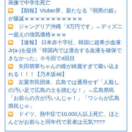
画像で中学生死亡
【朗報】Vtuber界、新たなる『弱男の姫』
が爆誕ｗｗｗｗｗｗｗｗｗｗｗ
ジャングリア沖縄「3万円です」←ディズニ
ー超えの強気価格ｗｗｗ
【速報】 日本赤十字社、韓国に超希少血液
Jr(a-)を提供「韓国内では適合する血液を確保で
きなかった」※今回で4回目
矢田萌華ちゃんの瞳が綺麗すぎて吸い込ま
れる！！！【乃木坂46】
左翼市民団体、広島では通用せず「人殺し
の汚い足で広島の土を踏むな！」→広島県民
「お前らの方が汚いんじゃ！」「ワシらが広島
県民じゃ」
ドイツ、熱中症で10,000人以上死亡、ほと
んどがお前らと同年代で若者は元気????