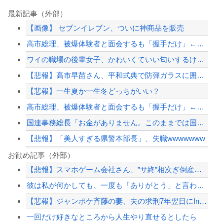
最新記事（外部）
【画像】 セブンイレブン、ついに神商品を販売
高市総理、被爆体験者と面会するも「握手だけ」←何のために会うんだよ…
ワイの職場の後輩女子、かわいくていい匂いするけどマジでとんでもなく無能
【悲報】高市早苗さん、平和式典で防弾ガラスに囲われながらスピーチ
【悲報】一生夏か一生冬どっちがいい？
高市総理、被爆体験者と面会するも「握手だけ」←何のために会うんだよ…
国連事務総長「お金がありません。このままでは国連が完全崩壊します。助けて下さい」
【悲報】「美人すぎる県警本部長」、失職wwwwwww
【高校野球】1回戦 大分商 6-4日本文理 大分商が中盤に逆転し2回戦に進出 杉...
お勧め記事（外部）
【悲報】スマホゲーム会社さん、”サ終”相次ぎ倒産しまくってる模様
【おわった】三峡ダム、豪雨で13基の水門を開き大規模放流開始か 下流の工場地帯に...
彼は私が何かしても、一度も「ありがとう」と言わない
ジャンポケ斎藤と代理人のやりとり、「地獄すぎて完全にコントになってる……」と衝撃...
【悲報】ジャンポケ斉藤の妻、夫の求刑7年翌日にInstagram更新「楽しすぎた...
【悲報】坂口杏里、逃走ｗｗｗｗｗｗｗｗｗｗｗ
一回だけ好きなところから人生やり直せるとしたら
【配信者】「金バエ」のSNS更新が1週間途絶え、様々な憶測が飛び交う。1週間ぶり...