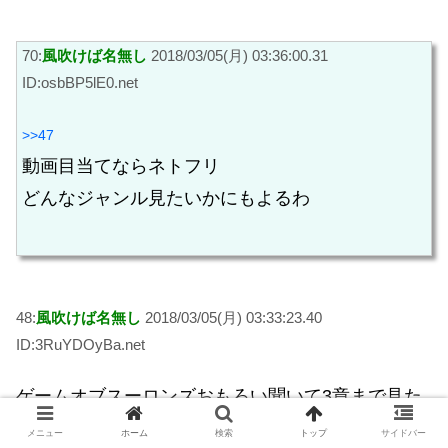
70:
風吹けば名無し
2018/03/05(月) 03:36:00.31
ID:osbBP5lE0.net
>>47
動画目当てならネトフリ
どんなジャンル見たいかにもよるわ
48:
風吹けば名無し
2018/03/05(月) 03:33:23.40
ID:3RuYDOyBa.net
ゲームオブスーロンズおもろい聞いて3章まで見た
けどクソつまんねえ
メニュー
ホーム
検索
トップ
サイドバー