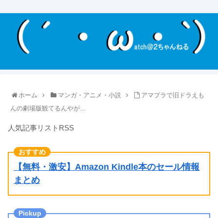
ホーム
マンガ・アニメ・小説
アマプラで旧ドラえも
んの劇場版観てるんやが…
人気記事リストRSS
【無料・激安】Amazon Kindle本のセール情報
まとめ