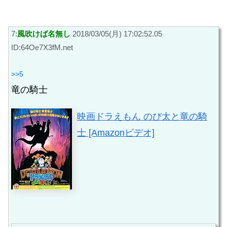
7:
風吹けば名無し
2018/03/05(月) 17:02:52.05
ID:64Oe7X3fM.net
>>5
竜の騎士
映画ドラえもん のび太と竜の騎
士 [Amazonビデオ]