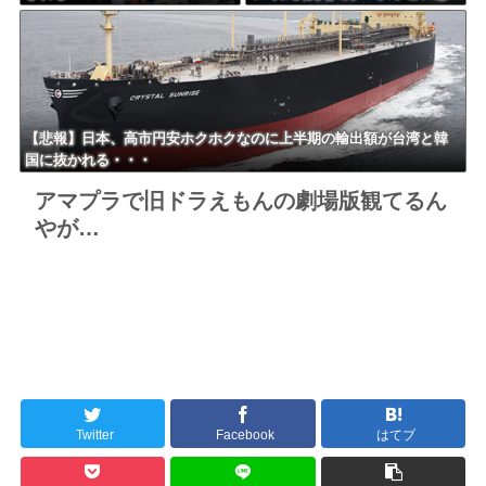
ｗｗｗｗｗｗｗ
望の女性に迫った過激要求
【悲報】日本、高市円安ホクホクなのに上半期の輸出額が台湾と韓
国に抜かれる・・・
アマプラで旧ドラえもんの劇場版観てるん
やが…
Twitter
Facebook
はてブ