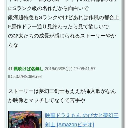
にSランク級の名作だから面白いで
銀河超特急もSランクやけどあれは作風の都合上
F原作ドラ一通り見終わったら見て欲しいで
のび太たちの成長が感じられるストーリーやか
らな
41:
風吹けば名無し
2018/03/05(月) 17:08:41.57
ID:s3Z/HS0tM.net
ストーリーは夢幻三剣士もええが挿入歌がなん
か映像とマッチしてなくて苦手や
映画ドラえもん のび太と夢幻三
剣士 [Amazonビデオ]