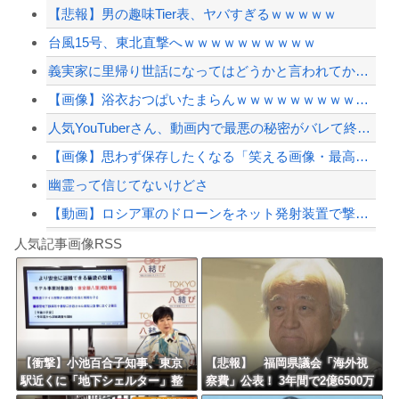
【悲報】男の趣味Tier表、ヤバすぎるｗｗｗｗｗ
ジャンポケ斎藤と代理人のやりとり、「地獄すぎて完全にコントになってる……」と衝撃...
台風15号、東北直撃へｗｗｗｗｗｗｗｗｗｗ
【画像】あのちゃんの後ろ姿、「デカい」「いや普通」で大論争ｗｗｗｗ
義実家に里帰り世話になってはどうかと言われてかなり悩んでいる
【悲報】中日・金丸夢斗(5勝8敗)、もうすぐ中継ぎ(橋本4勝1敗)に勝ち星が追い...
【画像】浴衣おつぱいたまらんｗｗｗｗｗｗｗｗｗｗｗ
【配信者】「金バエ」のSNS更新が1週間途絶え、様々な憶測が飛び交う。1週間ぶり...
人気YouTuberさん、動画内で最悪の秘密がバレて終わる・・・
【緊急速報】NYで警官が黒人男性の首を絞め、暴動第二波不可避へ
【画像】思わず保存したくなる「笑える画像・最高な画像」貼っていけｗｗｗｗｗ
幽霊って信じてないけどさ
【動画】ロシア軍のドローンをネット発射装置で撃墜するウクライナ。
Powered by livedoor 相互RSS
【最近】冷たい空調服ってやつが出てるらしくめっちゃ欲しい
人気記事画像RSS
実況「金メダルをとった萩野には俺さんへの挑戦権を手にしました！」俺「ほう君が萩野...
8/4のニュース
日本旅行キャンセルすべきか…1万年ぶり史上最大級の火山の兆し＝韓国の反応
更新中止のお知らせ
【衝撃】小池百合子知事、東京
【悲報】 福岡県議会「海外視
駅近くに「地下シェルター」整
察費」公表！ 3年間で2億6500万
海外「おめでとうタキ！」リヴァプール南野がバースデーゴール！！
備を正式表明ｗｗｗｗｗｗｗｗ
円ｗｗｗｗｗｗｗｗｗ