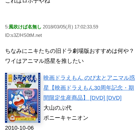
これはロボ子やね
5:
風吹けば名無し
2018/03/05(月) 17:02:33.59
ID:s3Z/HS0tM.net
ちなみにニキたちの旧ドラ劇場版おすすめは何や？
ワイはアニマル惑星を推したい
映画ドラえもん のび太とアニマル惑
星【映画ドラえもん30周年記念・期
間限定生産商品】 [DVD] [DVD]
大山のぶ代
ポニーキャニオン
2010-10-06