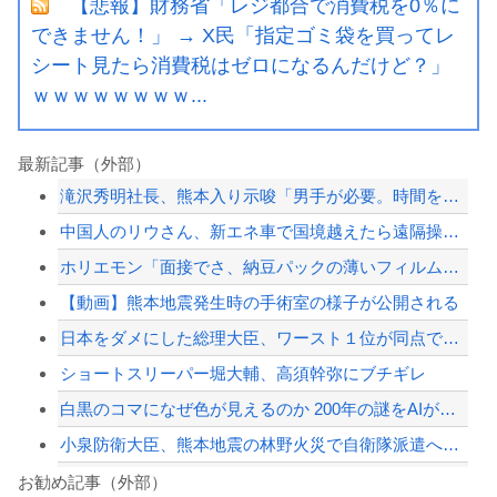
【悲報】財務省「レジ都合で消費税を0％に
できません！」 → X民「指定ゴミ袋を買ってレ
シート見たら消費税はゼロになるんだけど？」
ｗｗｗｗｗｗｗｗ...
最新記事（外部）
滝沢秀明社長、熊本入り示唆「男手が必要。時間を見つけて行きたい」
中国人のリウさん、新エネ車で国境越えたら遠隔操作で30時間ロックされる！
ホリエモン「面接でさ、納豆パックの薄いフィルムって何のために入っていの？って聞く...
【動画】熊本地震発生時の手術室の様子が公開される
日本をダメにした総理大臣、ワースト１位が同点でこの人ｗｗｗｗｗｗ
ショートスリーパー堀大輔、高須幹弥にブチギレ
白黒のコマになぜ色が見えるのか 200年の謎をAIが解明！
小泉防衛大臣、熊本地震の林野火災で自衛隊派遣へ！←「迅速な対応だ！」「次の首相は...
ドン・キホーテ露店「うなぎのかば焼き」で食中毒 男女14人が発熱や腹痛など訴え…...
お勧め記事（外部）