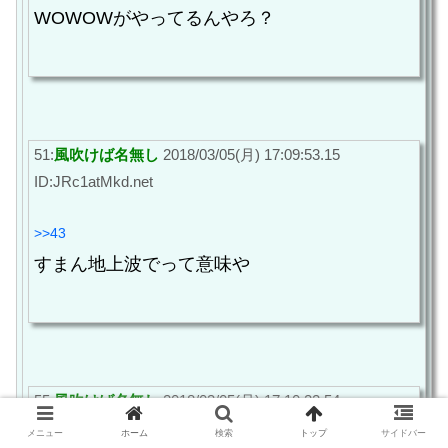
WOWOWがやってるんやろ？
51:
風吹けば名無し
2018/03/05(月) 17:09:53.15
ID:JRc1atMkd.net
>>43
すまん地上波でって意味や
55:
風吹けば名無し
2018/03/05(月) 17:10:22.54
ID:PQXoL6bvd.net
メニュー
ホーム
検索
トップ
サイドバー