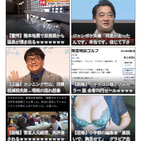
ｗ
Powered by livedoor 相互RSS
【驚愕】熊本地震で居酒屋から
ジャンポケ斉藤「同意があった
温泉が湧き出るｗｗｗｗｗｗｗ
んです。本当です。信じて下さ
ｗｗｗｗｗ
い」 ←何でこの主張が通らな
いの？
【正論】カンニング竹山、消費
【朗報】「ドラゴン桜」フルカ
税減税失敗→増税の流れ想像
ラー 版 全巻70円セールｗｗｗｗ
「次誰が総理やりたいと思いま
ｗｗｗｗ スポーツ漫画50％ポ
す？」
イント還元セール
【朗報】菅直人元総理、再評価
【悲報】小学館の編集者「服脱
されるｗｗｗｗｗｗｗｗｗｗｗ
いで、胸見せて」 グラビア志