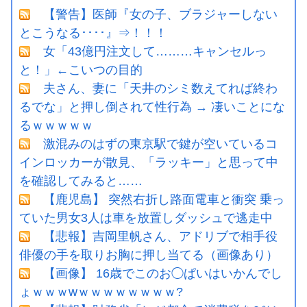
【警告】医師『女の子、ブラジャーしない
とこうなる････』⇒！！！
女「43億円注文して………キャンセルっ
と！」←こいつの目的
夫さん、妻に「天井のシミ数えてれば終わ
るでな」と押し倒されて性行為 → 凄いことにな
るｗｗｗｗｗ
激混みのはずの東京駅で鍵が空いているコ
インロッカーが散見、「ラッキー」と思って中
を確認してみると……
【鹿児島】 突然右折し路面電車と衝突 乗っ
ていた男女3人は車を放置しダッシュで逃走中
【悲報】吉岡里帆さん、アドリブで相手役
俳優の手を取りお胸に押し当てる（画像あり）
【画像】 16歳でこのお◯ぱいはいかんでし
ょｗｗｗwｗｗｗｗｗｗｗｗ?