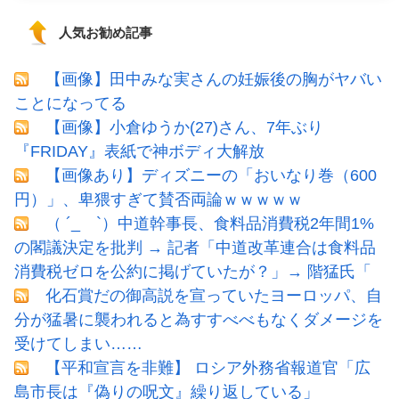
人気お勧め記事
【画像】田中みな実さんの妊娠後の胸がヤバい
ことになってる
【画像】小倉ゆうか(27)さん、7年ぶり
『FRIDAY』表紙で神ボディ大解放
【画像あり】ディズニーの「おいなり巻（600
円）」、卑猥すぎて賛否両論ｗｗｗｗｗ
（ ´_ゝ`）中道幹事長、食料品消費税2年間1%
の閣議決定を批判 → 記者「中道改革連合は食料品
消費税ゼロを公約に掲げていたが？」→ 階猛氏「
化石賞だの御高説を宣っていたヨーロッパ、自
分が猛暑に襲われると為すすべべもなくダメージを
受けてしまい……
【平和宣言を非難】 ロシア外務省報道官「広
島市長は『偽りの呪文』繰り返している」