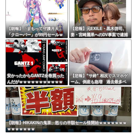
【朗報】「まもって守護月天」
【悲報】元EXILE・黒木啓司、
「クローバー」が99円セールｗ
妻・宮崎麗果へのDV事案で逮捕
ｗｗｗｗｗｗｗｗｗｗｗ
されていた！宮崎は全身打撲、
頭部裂傷及び打撲、頸部損
傷・・・
安かったからGANTZ全巻買った
【悲報】”サ終” 相次ぐスマホゲ
んだがｗｗｗｗｗｗｗｗｗｗｗ
ーム、倒産も急増 過去最多ペ
ｗｗ
ースで推移 「当たれば一攫千
金」過去の時代に
【朗報】HIKAKINの鬼茶、怒りの半額セール怪開始ｗｗｗｗｗｗｗ
ｗｗｗｗｗｗｗ