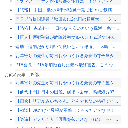
トランプ「イランが核兵器を作れば、イタリアを2分で消滅させる」メローニ「核を持っ...
【悲報】 中国、橋の欄干が強風一発で粉々に 鉄筋ゼロ 当局「接着剤でくっつけただ...
アラブ首長国連邦「秋田市に2兆円の超巨大データセンター建てるわ」
【恐怖】 家族葬・一日葬なら安いという風潮、完全に嘘だった・・・・
【巨人】戸郷翔征が故障後初ブルペン！59球で140キロ台後半「楽しかったです」復...
蓮舫「蓮舫だから叩いて良いという報道」 X民「高市だから叩いて良いをやってるのが...
お年寄りの先生が毎日おやつくれる激安の寺子屋タイプの塾に行ってる
PTA会長「PTA参加拒否した親へ最終警告。こうなってもいい？」
宇宙人はいる？いて座の方角から72秒間捉えた強い電波、50年間正体分からぬ「Wo...
お勧め記事（外部）
お年寄りの先生が毎日おやつくれる激安の寺子屋タイプの塾に行ってる
【悲報】盆踊り「楽しい！夏を感じる！」→近隣住民「うるさい」→開催場所半減
【前代未聞】日本の国税、崩壊→去年、懲戒処分37人 今年は3月時点で懲戒処分すで...
強風で欄干が全面的に倒壊した中国の橋、倒壊した欄干の破片を調べると凄まじい事実が...
【画像】リアルみいちゃん、とんでもない格好でイベント出演するwwwwwwwwww
【悲報】盆踊り「楽しい！夏を感じる！」→近隣住民「うるさい」→開催場所半減
【相談】JKだけど母親が不倫してるみたいです⇒！！
【配信者】「金バエ」のSNS更新が1週間途絶え、様々な憶測が飛び交う。1週間ぶり...
【議論】アメリカ人「原爆を落とさなければ、もっと多くの日本人が死んでいた」←こ...
【緊急速報】NYで警官が黒人男性の首を絞め、暴動第二波不可避へ