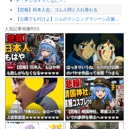
子「デジカメってなに？」
【悲報】松本人志、ゴム人間と入れ替わる
【公園でも行けよ】ジムのランニングマシーン占拠してずっと歩いてる男の正体
Powered by livedoor 相互RSS
【動画】DJI Neo2で釣りの自撮りをしようとした男の悲劇（ノ∇`）
人気記事画像RSS
しんのすけ「ギアスを手に入れたゾ」
8/4のニュース
日本旅行キャンセルすべきか…1万年ぶり史上最大級の火山の兆し＝韓国の反応
更新中止のお知らせ
【悲報】日本人、もはや何
はっきりいうね、もののけ以降
NEW
も欲しがらなくなるｗｗｗｗｗ
のパヤオ作品って全部「つまら
海外「おめでとうタキ！」リヴァプール南野がバースデーゴール！！
ｗｗｗｗｗｗｗｗｗｗｗｗｗｗ
ない」
ｗｗｗｗｗ
Powered by livedoor 相互RSS
【朗報】『8番出口』金ローで地
【悲報】靖国神社、軍服コスプ
上波初放送ｗｗｗｗｗｗｗｗｗ
レでの参拝を禁止へｗｗｗｗｗ
ｗｗｗｗ
ｗｗｗｗｗｗｗｗｗｗｗｗｗｗ