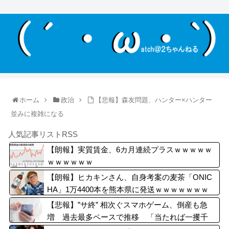
ホーム
政治
【悲報】森友問題、ハンター×ハンター
並みに複雑になる
人気記事リストRSS
【朗報】実質賃金、6カ月連続プラスｗｗｗｗｗ
ｗｗｗｗｗｗ
【朗報】ヒカキンさん、自身考案の麦茶「ONIC
HA」1万4400本を熊本県に発送ｗｗｗｗｗｗｗ
【悲報】”サ終” 相次ぐスマホゲーム、倒産も急
増 過去最多ペースで推移 「当たれば一攫千