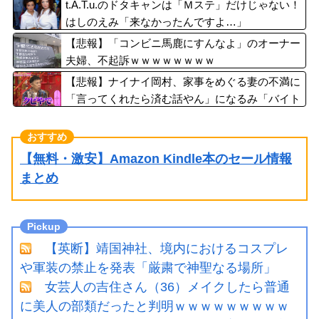
金」過去の時代に
t.A.T.u.のドタキャンは「Ｍステ」だけじゃない！
はしのえみ「来なかったんですよ…」
【悲報】「コンビニ馬鹿にすんなよ」のオーナー
夫婦、不起訴ｗｗｗｗｗｗｗｗ
【悲報】ナイナイ岡村、家事をめぐる妻の不満に
「言ってくれたら済む話やん」になるみ「バイト
やったらクビやで」説教受け黙り込む
【無料・激安】Amazon Kindle本のセール情報
まとめ
【英断】靖国神社、境内におけるコスプレ
や軍装の禁止を発表「厳粛で神聖なる場所」
女芸人の吉住さん（36）メイクしたら普通
に美人の部類だったと判明ｗｗｗｗｗｗｗｗｗ