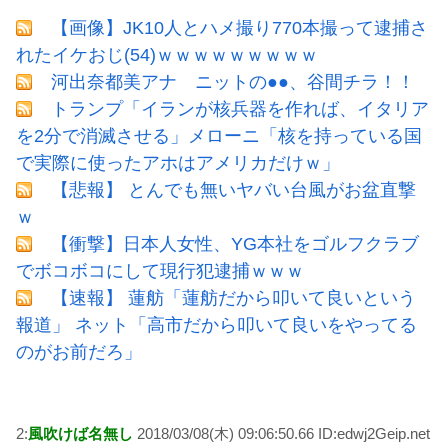
【画像】JK10人とハメ撮り770本撮って逮捕さ
れたイケおじ(54)ｗｗｗｗｗｗｗｗｗ
河出奈都美アナ ニットの●●、谷間チラ！！
トランプ「イランが核兵器を作れば、イタリア
を2分で消滅させる」メローニ「核を持っている国
で実際に使ったアホはアメリカだけｗ」
【悲報】 とんでも無いヤバい台風がお盆直撃
ｗ
【衝撃】日本人女性、YG本社をゴルフクラブ
でボコボコにして現行犯逮捕ｗｗｗ
【速報】 蓮舫「蓮舫だから叩いて良いという
報道」 ネット「高市だから叩いて良いをやってる
のがお前だろ」
2:
風吹けば名無し
2018/03/08(木) 09:06:50.66 ID:edwj2Geip.net