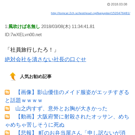
2018.03.08
http://tomcat.2ch.sc/test/read.cgi/livejupiter/1520476481/
1:
風吹けば名無し
2018/03/08(木) 11:34:41.81
ID:7wXELvn00.net
「社員旅行したろ！」
絶対会社を潰さない社長の口ぐせ
人気お勧め記事
【画像】影山優佳のメイド服姿がエッチすぎる
と話題ｗｗｗｗ
山之内すず、意外とお胸が大きかった
【動画】大阪府警に射殺されたオッサン、めち
ゃめちゃ苦しそうに死ぬ
【悲報】 町のお弁当屋さん「申し訳ないが消