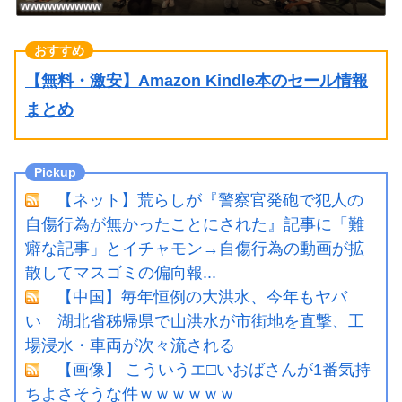
wwwwwwwww
【無料・激安】Amazon Kindle本のセール情報
まとめ
【ネット】荒らしが『警察官発砲で犯人の
自傷行為が無かったことにされた』記事に「難
癖な記事」とイチャモン→自傷行為の動画が拡
散してマスゴミの偏向報...
【中国】毎年恒例の大洪水、今年もヤバ
い 湖北省秭帰県で山洪水が市街地を直撃、工
場浸水・車両が次々流される
【画像】 こういうエ□いおばさんが1番気持
ちよさそうな件ｗｗｗｗｗｗ