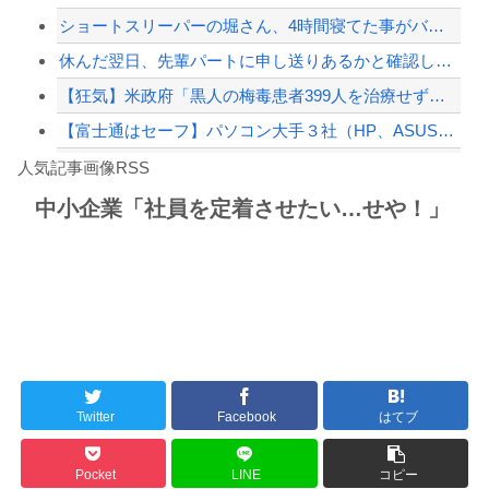
ショートスリーパーの堀さん、4時間寝てた事がバレる
【緊急速報】NYで警官が黒人男性の首を絞め、暴動第二波不可避へ
休んだ翌日、先輩パートに申し送りあるかと確認したらいきなりキレられた。このパート...
【狂気】米政府「黒人の梅毒患者399人を治療せず放置したらどうなるか見たろ！」→...
【富士通はセーフ】パソコン大手３社（HP、ASUS、Acer） 中国製メモリーの...
Powered by livedoor 相互RSS
白石「あ、あきら様……？」あきら「……白石」
人気記事画像RSS
【動画】野菜売りのおじさんにドローンを特攻させるおそロシア。
中小企業「社員を定着させたい…せや！」
8/4のニュース
日本旅行キャンセルすべきか…1万年ぶり史上最大級の火山の兆し＝韓国の反応
更新中止のお知らせ
海外「おめでとうタキ！」リヴァプール南野がバースデーゴール！！
Twitter
Facebook
はてブ
Powered by livedoor 相互RSS
Pocket
LINE
コピー