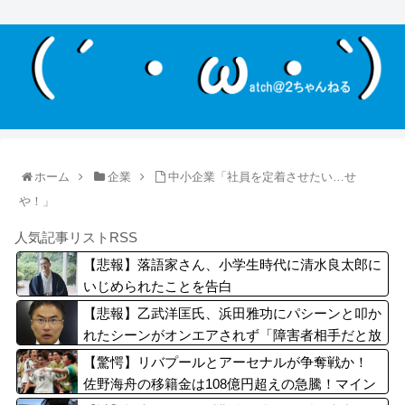
ホーム
企業
中小企業「社員を定着させたい…せ
や！」
人気記事リストRSS
【悲報】落語家さん、小学生時代に清水良太郎に
いじめられたことを告白
【悲報】乙武洋匡氏、浜田雅功にパシーンと叩か
れたシーンがオンエアされず「障害者相手だと放
送されなくなる。俺、逆差別だと思って」
【驚愕】リバプールとアーセナルが争奪戦か！
佐野海舟の移籍金は108億円超えの急騰！マイン