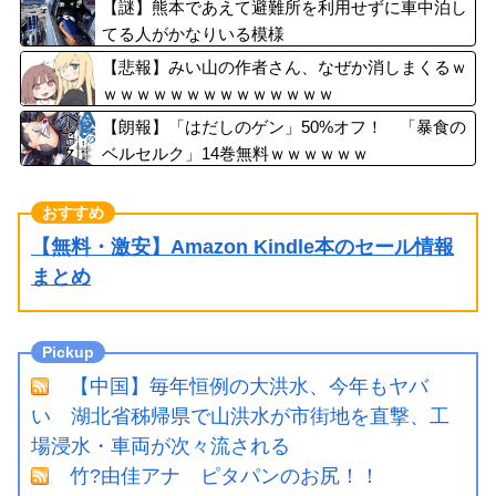
ツ幹部も認める衝撃オファーの可能性
【謎】熊本であえて避難所を利用せずに車中泊し
てる人がかなりいる模様
【悲報】みい山の作者さん、なぜか消しまくるｗ
ｗｗｗｗｗｗｗｗｗｗｗｗｗｗ
【朗報】「はだしのゲン」50%オフ！ 「暴食の
ベルセルク」14巻無料ｗｗｗｗｗｗ
【無料・激安】Amazon Kindle本のセール情報
まとめ
【中国】毎年恒例の大洪水、今年もヤバ
い 湖北省秭帰県で山洪水が市街地を直撃、工
場浸水・車両が次々流される
竹?由佳アナ ピタパンのお尻！！