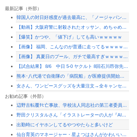
最新記事（外部）
韓国人の対日好感度が過去最高に、「ノージャパン」は終わった？＝ネット「中国より1...
【動画】大阪府警に射殺されたオッサン、めちゃめちゃ苦しそうに死ぬ
【爆笑】かつや、「値下げ」しても高いｗｗｗｗｗ
【画像】 福岡、こんなのが普通に走ってるｗｗｗｗｗｗｗｗｗｗｗｗｗｗｗｗｗｗｗｗ...
【画像】 真夏日のプール、ガチで最高すぎｗｗｗｗｗｗｗｗｗｗ
【試合結果】 8/6 中日 5-0 ヤクルト 8回石川昂弥先制タイムリー！このカ...
熊本･八代港で自衛隊の「病院船」が医療提供開始、診察と薬剤処方…被災者向け大浴場...
女さん、ワンピースグッズを大量注文→全キャンセルで逮捕ｗｗｗ
40歳超えたら仕事見つからないてデマ流してる奴誰なの？
お勧め記事（外部）
辺野古転覆ﾀﾋ亡事故、学校法人同志社の第三者委員会が調査報告書を公表 … 安全配...
【草】アル中「水飲みたくない！」 グラス「はい転倒」
野田クリスタルさん「イラストレーターの人が『AIに仕事を奪われる』って言ってるけ...
【悲報】専門家「日本車はダサい、見てて恥ずかしい」
出勤時にイヤホンしてるやつやたらと多いけど
【画像】露悪アニメ化ブーム、はじまるｗｗｗｗｗｗｗ
仙台育英のマネージャー・星よつはさんがかわいいと話題に ウィンク動画や画像などが...
【配信者】「金バエ」のSNS更新が1週間途絶え、様々な憶測が飛び交う。1週間ぶり...