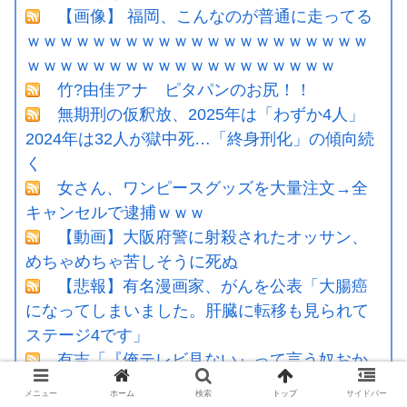
【画像】 福岡、こんなのが普通に走ってる
ｗｗｗｗｗｗｗｗｗｗｗｗｗｗｗｗｗｗｗｗｗ
ｗｗｗｗｗｗｗｗｗｗｗｗｗｗｗｗｗｗｗ
竹?由佳アナ ピタパンのお尻！！
無期刑の仮釈放、2025年は「わずか4人」
2024年は32人が獄中死…「終身刑化」の傾向続
く
女さん、ワンピースグッズを大量注文→全
キャンセルで逮捕ｗｗｗ
【動画】大阪府警に射殺されたオッサン、
めちゃめちゃ苦しそうに死ぬ
【悲報】有名漫画家、がんを公表「大腸癌
になってしまいました。肝臓に転移も見られて
ステージ4です」
有吉「『俺テレビ見ない』って言う奴おか
しいだろ。団子屋で『団子食べない』って言う
メニュー
ホーム
検索
トップ
サイドバー