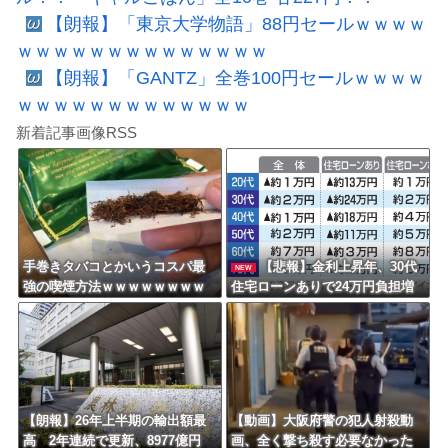
【朗報】「東京大学物語」88円セールｗｗｗｗ
ｗｗｗｗｗｗｗｗｗｗｗｗｗｗ
【朗報】「GANTZ」全巻100円セールｗｗｗｗ
ｗｗｗｗｗｗｗｗｗｗｗｗｗ
新着記事画像RSS
手巻きタバコとかいうコスパ最
【悲報】金利上昇年、30代
NEW
強の喫煙方法ｗｗｗｗｗｗｗｗ
住宅ローンありで24万円負担増
ｗｗｗｗｗ
ｗｗｗｗｗｗｗｗｗｗｗｗ
【朗報】26年上半期の輸出額最
【動画】大阪府警の犯人射殺動
高 2年連続で更新、8977億円
画、全く撃ち殺す必要なかった