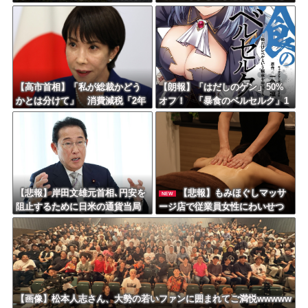
農水省「インバウンドの増加に
ｗｗｗｗｗｗｗｗｗｗｗ
伴い、日本食の認知度が向上」
【高市首相】「私が総裁かどう
【朗報】「はだしのゲン」50%
かとは分けて」 消費減税「2年
オフ！ 「暴食のベルセルク」1
後に私の責任で戻す」発言を説
4巻無料ｗｗｗｗｗｗ
明
【悲報】岸田文雄元首相､円安を
【悲報】もみほぐしマッサ
NEW
阻止するために日米の通貨当局
ージ店で従業員女性にわいせつ
が実施した為替介入は｢一時しの
行為かで男を逮捕ｗｗｗｗｗｗ
ぎに過ぎない｣との認識を示す
ｗｗｗ
【画像】松本人志さん、大勢の若いファンに囲まれてご満悦wwwww