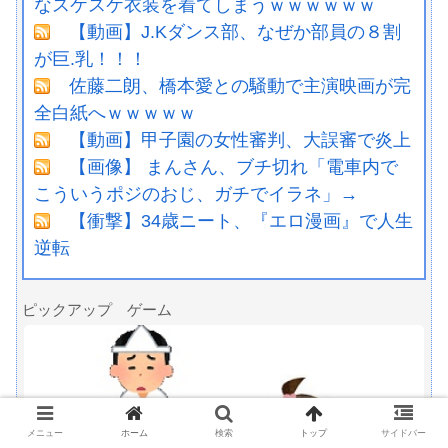
なスケスケ衣装を着てしまうｗｗｗｗｗｗ
【動画】J.Kダンス部、なぜか部員の８割
が巨.乳！！！
佐藤二朗、橋本愛との騒動で主演映画が完
全白紙へｗｗｗｗｗ
【動画】甲子園の女性審判、大誤審で炎上
【画像】 まんさん、ブチ切れ「電車内で
こういうポジのおじ、ガチでイラネ」→
【衝撃】34歳ニート、『エロ漫画』で人生
逆転
ピックアップ ゲーム
メニュー
ホーム
検索
トップ
サイドバー