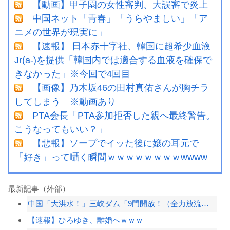
【動画】甲子園の女性審判、大誤審で炎上
中国ネット「青春」「うらやましい」「ア
ニメの世界が現実に」
【速報】 日本赤十字社、韓国に超希少血液
Jr(a-)を提供「韓国内では適合する血液を確保で
きなかった」※今回で4回目
【画像】乃木坂46の田村真佑さんが胸チラ
してしまう ※動画あり
PTA会長「PTA参加拒否した親へ最終警告。
こうなってもいい？」
【悲報】ソープでイッた後に嬢の耳元で
「好き」って囁く瞬間ｗｗｗｗｗｗｗｗwwww
最新記事（外部）
中国「大洪水！」三峡ダム「9門開放！（全力放流」中国都市「三峡沿線の道路水没」中...
【速報】ひろゆき、離婚へｗｗｗ