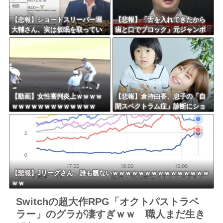
【悲報】ショートスリーパー堀
【悲報】「舌を入れてきたから
大輔さん、実は仮眠を取ってい
歯と口でブロック」元ジャンポ
たｗｗｗｗｗｗｗｗｗｗｗｗｗ
ケ斉藤の不同意性交公判
ｗｗ
【動画】女性審判炎上ｗｗｗｗ
【悲報】倉持由香、息子の「自
ｗｗｗｗｗｗｗｗｗｗｗｗｗ
閉スペクトラム症」診断にショ
ックで涙… 見逃していた乳幼児
期のサインとは？
【悲報】Jリーグさん、誰も観ないｗｗｗｗｗｗｗｗｗｗｗｗｗｗｗ
ｗｗ
Switchの超大作RPG「オクトパストラベ
ラー」のグラが凄すぎｗｗ 職人まだ生き