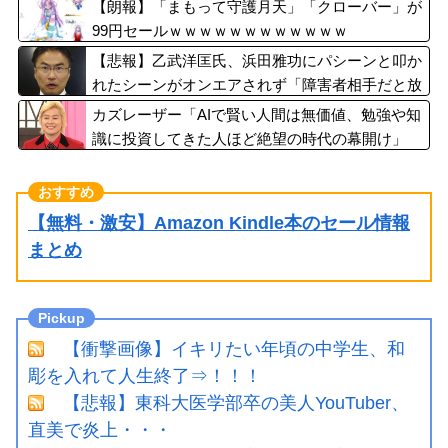
【朗報】「まもって守護月天」「クローバー」が
99円セールｗｗｗｗｗｗｗｗｗｗｗｗ
【悲報】乙武洋匡氏、浜田雅功にパシーンと叩か
れたシーンがオンエアされず「障害者相手だと放
送されなくなる。俺、逆差別だと思って」
カズレーザー「AIで賢い人間は無価値、勉強や知
識に投資してきた人ほど絶望の時代の幕開け」
【無料・激安】Amazon Kindle本のセール情報
まとめ
【衝撃画像】イキリたい年頃の中学生、和
彫を入れて人生終了⇒！！！
【悲報】東科大医学部卒の美人YouTuber、
直美で炎上・・・