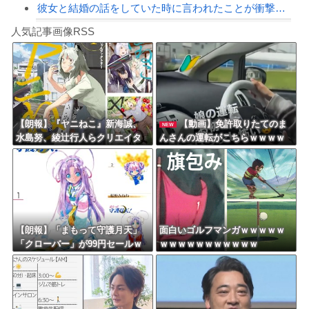
彼女と結婚の話をしていた時に言われたことが衝撃だった
Powered by livedoor 相互RSS
【疑問】葬式←まぁわかる 四十九日←いらねぇだろ
人気記事画像RSS
【動画】タイのティパンコーン王子が日本人女性とデートか？
8/4のニュース
日本旅行キャンセルすべきか…1万年ぶり史上最大級の火山の兆し＝韓国の反応
更新中止のお知らせ
【朗報】『ヤニねこ』新海誠、
【動画】免許取りたてのま
NEW
水島努、綾辻行人らクリエイタ
んさんの運転がこちらｗｗｗｗ
海外「おめでとうタキ！」リヴァプール南野がバースデーゴール！！
ーが絶賛ｗｗｗｗｗｗｗｗｗ
ｗｗｗｗｗｗｗｗ
Powered by livedoor 相互RSS
【朗報】「まもって守護月天」
面白いゴルフマンガｗｗｗｗｗ
「クローバー」が99円セールｗ
ｗｗｗｗｗｗｗｗｗｗｗ
ｗｗｗｗｗｗｗｗｗｗｗ