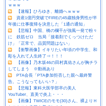
ｗｗｗ
【速報】ひろゆき、離婚へｗｗｗ
資産1億円突破でFIREの45歳独身男性が半
年後に仕事復帰を決意した「1通の通知」
【悲報】中国、橋の欄干が強風一発で粉々
に 鉄筋ゼロ 当局「接着剤でくっつけただ
け」「正常で、品質問題はない」
【衝撃画像】イキリたい年頃の中学生、和
彫を入れて人生終了⇒！！！
【画像】乃木坂46の田村真佑さんが胸チラ
してしまう ※動画あり
PTA会長「PTA参加拒否した親へ最終警
告。こうなってもいい？」
【悲報】東科大医学部卒の美人
YouTuber、直美で炎上・・・
【画像】TWICEのモモ(30)さん、裸よりＨ