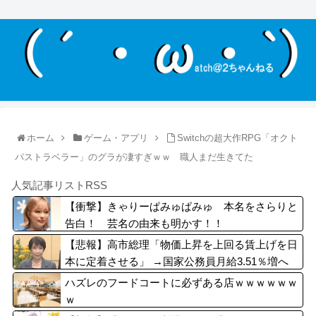
ホーム
ゲーム・アプリ
Switchの超大作RPG「オクト
パストラベラー」のグラが凄すぎｗｗ 職人まだ生きてた
人気記事リストRSS
【衝撃】きゃりーぱみゅぱみゅ 本名をさらりと
告白！ 芸名の由来も明かす！！
【悲報】高市総理「物価上昇を上回る賃上げを日
本に定着させる」 →国家公務員月給3.51％増へ
地方公務員も追随する見通し
ハズレのフードコートに必ずある店ｗｗｗｗｗｗ
ｗ