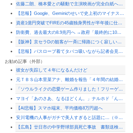
佐藤二朗、橋本愛との騒動で主演映画が完全白紙へｗｗｗｗｗ
【悲報】Google、Geminiのせいで史上初のマイナスキャッシュフローに陥る
資産1億円突破でFIREの45歳独身男性が半年後に仕事復帰を決意した「1通の通知...
防衛費、過去最大の8.9兆円へ →政府「最終的に10兆円規模になる可能性」
【阪神】京セラDの観客が一斉に帰路につく寂しい光景 ８回代打立石正広が満塁で見逃...
【悲報】バスローブ着てタバコ吸いながら記者会見する奴ｗｗｗ
中日ドラゴンズ覚醒ｗｗｗｗｗｗｗｗｗｗｗｗ
お勧め記事（外部）
彼女が失踪して４年になるんだけど
中国のビーチ。ゴミだらけ
元ＴＢＳ山本里菜アナ、離婚を報告「４年間の結婚生活は宝物」・・・ヤフコメ民「宝...
PTA会長「PTA参加拒否した親へ最終警告。こうなってもいい？」
「ソウルライクの恋愛ゲーム作りました！フリーゲームです」→女の子と会話して「弱攻...
X、収益化が9/7に終わるwwwwwwwwwwwww
マヨイ「あのさあ、なるほどくん。」ナルホド「ん？どうしたの。」
【配信者】「金バエ」のSNS更新が1週間途絶え、様々な憶測が飛び交う。1週間ぶり...
【AI悲報】スマホ端末、平均価格8万円超へ
【緊急速報】NYで警官が黒人男性の首を絞め、暴動第二波不可避へ
安川電機の人事がガチで美人すぎると話題に…（※画像あり）
【広島】廿日市の中学野球部員死亡事故 書類送検の医師、別人のCT画像で診察した疑...