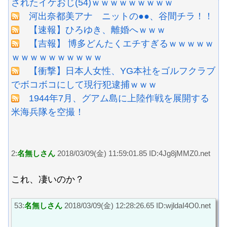
されたイケおじ(54)ｗｗｗｗｗｗｗｗｗ
河出奈都美アナ ニットの●●、谷間チラ！！
【速報】ひろゆき、離婚へｗｗｗ
【吉報】 博多どんたくエチすぎるｗｗｗｗｗ
ｗｗｗｗｗｗｗｗｗｗ
【衝撃】日本人女性、YG本社をゴルフクラブ
でボコボコにして現行犯逮捕ｗｗｗ
1944年7月、グアム島に上陸作戦を展開する
米海兵隊を空撮！
2:
名無しさん
2018/03/09(金) 11:59:01.85 ID:4Jg8jMMZ0.net
これ、凄いのか？
53:
名無しさん
2018/03/09(金) 12:28:26.65 ID:wjldaI4O0.net