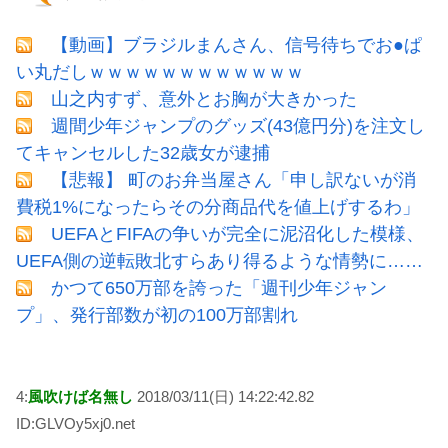
【動画】ブラジルまんさん、信号待ちでお●ぱ
い丸だしｗｗｗｗｗｗｗｗｗｗｗｗ
山之内すず、意外とお胸が大きかった
週間少年ジャンプのグッズ(43億円分)を注文し
てキャンセルした32歳女が逮捕
【悲報】 町のお弁当屋さん「申し訳ないが消
費税1%になったらその分商品代を値上げするわ」
UEFAとFIFAの争いが完全に泥沼化した模様、
UEFA側の逆転敗北すらあり得るような情勢に……
かつて650万部を誇った「週刊少年ジャン
プ」、発行部数が初の100万部割れ
4:
風吹けば名無し
2018/03/11(日) 14:22:42.82
ID:GLVOy5xj0.net