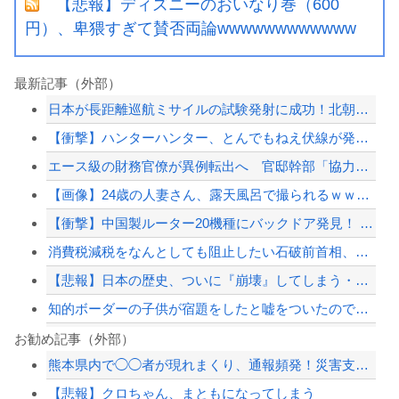
【悲報】ディズニーのおいなり巻（600
円）、卑猥すぎて賛否両論wwwwwwwwwwww
最新記事（外部）
日本が長距離巡航ミサイルの試験発射に成功！北朝鮮が激怒「日本が戦争国家になろうと...
【衝撃】ハンターハンター、とんでもねえ伏線が発掘される。クルタ族の虐殺犯人がツェ...
エース級の財務官僚が異例転出へ 官邸幹部「協力的でなかったから」
【画像】24歳の人妻さん、露天風呂で撮られるｗｗｗｗｗｗｗｗｗｗｗｗｗｗｗｗｗ
【衝撃】中国製ルーター20機種にバックドア発見！ ネットに繋ぐだけで35秒ごとに...
消費税減税をなんとしても阻止したい石破前首相、「何いってんのこいつ」と有権者をド...
【悲報】日本の歴史、ついに『崩壊』してしまう・・・・・
知的ボーダーの子供が宿題をしたと嘘をついたので、夜中にやらせて先に寝たら夫に殴ら...
【悲報】内田りこ「社会に戻りたいです」
お勧め記事（外部）
熊本県内で◯◯者が現れまくり、通報頻発！災害支援にも悪影響が及んでしまう…
（ ´_ゝ`）中道幹事長、食料品消費税2年間1%の閣議決定を批判 → 記者「中道...
【悲報】クロちゃん、まともになってしまう
暴力行為法違反の疑いで、毎日新聞記者を逮捕