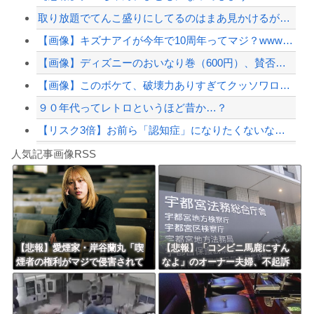
取り放題でてんこ盛りにしてるのはまあ見かけるが持ち帰りはなしでしょう、、、
【悲報】嫁に15年間嘘つかれてて心が壊れてるから相手してくれ
【画像】キズナアイが今年で10周年ってマジ？wwwwwwwwwwwwwwwww
【配信者】「金バエ」のSNS更新が1週間途絶え、様々な憶測が飛び交う。1週間ぶり...
【画像】ディズニーのおいなり巻（600円）、賛否両論ｗｗｗｗｗｗｗｗｗ
【緊急速報】NYで警官が黒人男性の首を絞め、暴動第二波不可避へ
【画像】このボケて、破壊力ありすぎてクッソワロタｗｗｗｗｗｗｗｗｗ
９０年代ってレトロというほど昔か…？
【リスク3倍】お前ら「認知症」になりたくないなら酒をやめろ
Powered by livedoor 相互RSS
【動画】両方馬鹿（笑）ミニストップでトラックと衝突したドラレコが（ノ∇`）
人気記事画像RSS
白石「あ、あきら様……？」あきら「……白石」
8/4のニュース
日本旅行キャンセルすべきか…1万年ぶり史上最大級の火山の兆し＝韓国の反応
更新中止のお知らせ
【悲報】愛煙家・岸谷蘭丸「喫
【悲報】「コンビニ馬鹿にすん
煙者の権利がマジで侵害されて
なよ」のオーナー夫婦、不起訴
海外「おめでとうタキ！」リヴァプール南野がバースデーゴール！！
る」と私見 「いくら税金を
ｗｗｗｗｗｗｗｗ
我々が払ってるんだと」