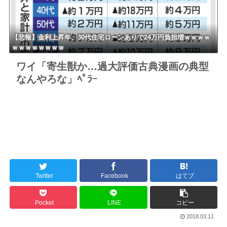
【悲報】金利上昇年、30代住宅ローンありで24万円負担増ｗｗｗｗ
ｗｗｗｗｗｗｗｗ
ワイ「寄生獣か…過大評価古典漫画の典型
なんやろな」ﾍﾟﾗｰ
Twitter
Facebook
はてブ
Pocket
LINE
コピー
2018.03.11