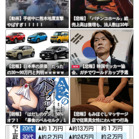
Powered by livedoor 相互RSS
【動画】手術中に熊本地震直撃
【悲報】「パチンコホール」総
やばすぎ！！！！！
売上高は微増も、法人数は10年
間で半減 黒字企業割合は5年ぶ
りに7割超え
【悲報】日本車の原価、たった
【悲報】韓国サッカー協
NEW
の30〜90万円と判明ｗｗｗｗｗ
会、ガチでワールドカップ予選
ｗｗｗｗｗｗ
での審判への性接待がバレ大炎
上大騒ぎにｗｗｗｗｗｗｗｗ
【朗報】「はだしのゲン」50%
【悲報】もみほぐしマッサージ
オフ！ 「暴食のベルセルク」1
店で従業員女性にわいせつ行為
4巻無料ｗｗｗｗｗｗ
かで男を逮捕ｗｗｗｗｗｗｗｗ
ｗ