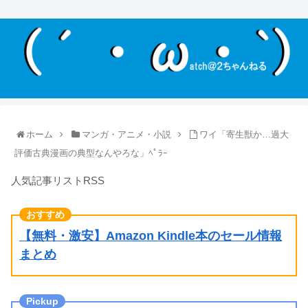
ホーム
マンガ・アニメ・小説
ワイ「寄生獣か…過大
評価古典漫画の典型なんやろな」ﾍﾟﾗｰ
人気記事リストRSS
【無料・激安】Amazon Kindle本のセール情報
まとめ