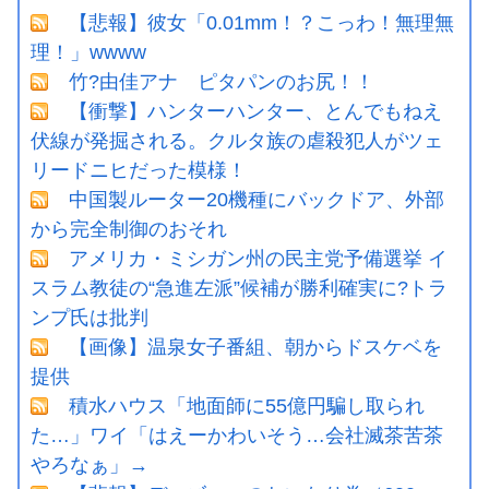
【悲報】彼女「0.01mm！？こっわ！無理無
理！」wwww
竹?由佳アナ ピタパンのお尻！！
【衝撃】ハンターハンター、とんでもねえ
伏線が発掘される。クルタ族の虐殺犯人がツェ
リードニヒだった模様！
中国製ルーター20機種にバックドア、外部
から完全制御のおそれ
アメリカ・ミシガン州の民主党予備選挙 イ
スラム教徒の“急進左派”候補が勝利確実に?トラ
ンプ氏は批判
【画像】温泉女子番組、朝からドスケベを
提供
積水ハウス「地面師に55億円騙し取られ
た…」ワイ「はえーかわいそう…会社滅茶苦茶
やろなぁ」→