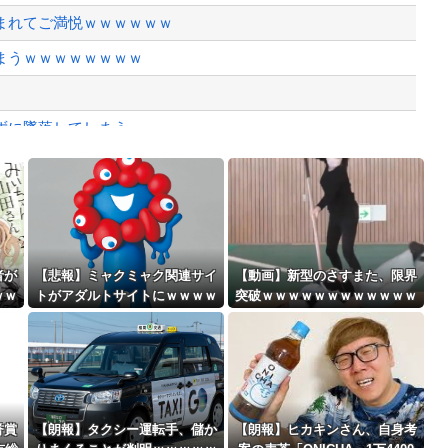
、様々な憶測が飛び交う。1週間ぶり...
まれてご満悦ｗｗｗｗｗｗ
、暴動第二波不可避へ
まうｗｗｗｗｗｗｗｗ
ずに墜落してしまう。
いなら酒をやめろ
Powered by livedoor 相互RSS
」
最大級の火山の兆し＝韓国の反応
者が
【悲報】ミャクミャク関連サイ
【動画】新型のさすまた、限界
ｗｗ
トがアダルトサイトにｗｗｗｗ
突破ｗｗｗｗｗｗｗｗｗｗｗｗ
ｗｗｗｗｗｗｗ
ｗ
バースデーゴール！！
誉賞
【朗報】タクシー運転手、儲か
【朗報】ヒカキンさん、自身考