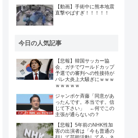
【動画】手術中に熊本地震
直撃やばすぎ！！！！！
今日の人気記事
【悲報】韓国サッカー協
会、ガチでワールドカップ
予選での審判への性接待が
バレ大炎上大騒ぎにｗｗｗ
ｗｗｗｗｗ
ジャンポケ斉藤「同意があ
ったんです。本当です。信
じて下さい」 ←何でこの
主張が通らないの？
【悲報】5年前のNHK性加
害の出演者は「今も普通の
顔して芸能活動してる」ネ