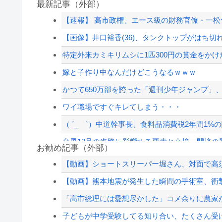
最新記事（外部）
【速報】 高市政権、エース級の財務官僚・一松旬
【画像】井口裕香(36)、タンクトップがはち切
特定外来カミキリムシに1匹300円の賞金をかけた
嫁と子作り中なんだけどこうなるｗｗｗ
かつて650万部を誇った「週刊少年ジャンプ」、
ワイ職場ですぐキレてしまう・・・
（ ´_ゝ`）中道幹事長、食料品消費税2年間1%の
台風13号の進路に影響する要素と直接・間接の影響は
お勧め記事（外部）
ロシア、ウクライナの大規模通販倉庫を攻撃…
【動画】ショートスリーパー堀さん、対面で高須
暴力行為法違反の疑いで、毎日新聞記者を逮捕
【動画】熊本地震が発生した瞬間の手術室、衝撃の
韓国警察、大韓サッカー協会を家宅捜索 代表監
「高市総理には愛想尽かした」コメ余りに農家が
【悲報】渡邊渚さん「キスしろよ」のヤジでPT
子どもが中学受験してる知り合い、たくさん受け