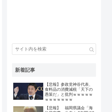
新着記事
【悲報】参政党神谷代表、
食料品の消費減税「天下の
愚策だ」と批判ｗｗｗｗｗ
ｗｗｗｗｗｗｗ
【悲報】 福岡県議会「海