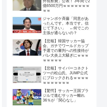
外視察費」公表！ 3年間で2
億6500万円ｗｗｗｗｗｗｗ
ｗｗ
ジャンポケ斉藤「同意があ
ったんです。本当です。信
じて下さい」 ←何でこの
主張が通らないの？
【悲報】韓国サッカー協
会、ガチでワールドカップ
予選での審判への性接待が
バレ大炎上大騒ぎにｗｗｗ
ｗｗｗｗｗ
【悲報】サイバーコネクト
ツーの松山氏、JUMP公式
にブロックされるｗｗｗｗ
ｗｗｗｗｗｗｗ
【驚愕】サッカー王国ブラ
ジルで進むサッカー離れ
36％が「関心なし」