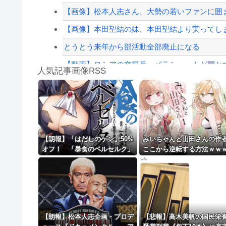
【配信者】「金バエ」のSNS更新が1週間途絶え
【画像】松本人志さん、大勢の若いファンに囲
【緊急速報】NYで警官が黒人男性の首を絞め
【画像】本田望結の妹、本田望結より実ってし
とうとう来年から部活動全部廃止になる
【動画】ロシアの空挺兵、パラシュートが開か
人気記事画像RSS
【リスク3倍】お前ら「認知症」になりたくな
白石「あ、あきら様……？」あきら「……白石
8/4のニュース
日本旅行キャンセルすべきか…1万年ぶり史上
【朗報】「はだしのゲン」50%
みいちゃんと山田さんの作
オフ！ 「暴食のベルセルク」
ここから逆転する方法ｗｗ
更新中止のお知らせ
14巻無料ｗｗｗｗｗｗ
ｗｗｗｗｗｗｗｗｗｗ
海外「おめでとうタキ！」リヴァプール南野が
【朗報】松本人志企画・プロデ
【悲報】高木美帆の国民栄