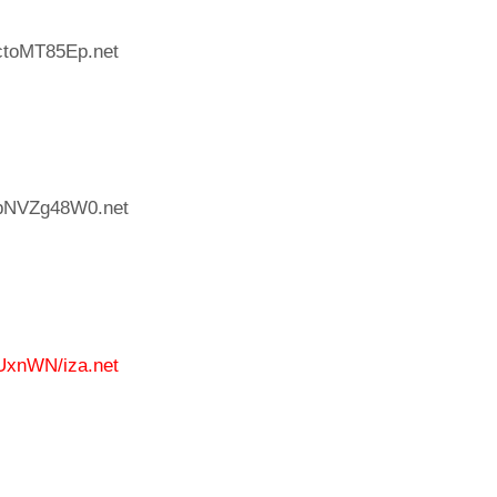
ctoMT85Ep.net
:pNVZg48W0.net
UxnWN/iza.net