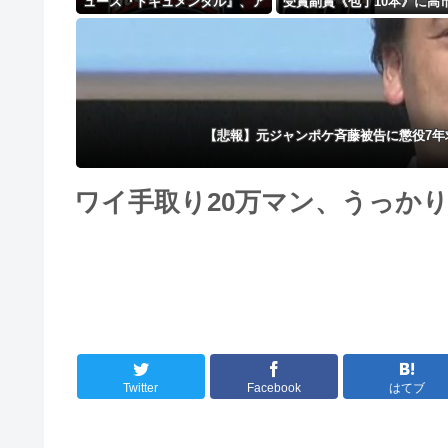
ュース『ドキュメンタル』、ア
受賞副賞《包丁10本》に高
メリカで初の制作が決定！ 海
理の名前も刻印ｗｗｗｗｗ
外タイトル『LOL』として世界
ｗｗ
25ヶ国・地域で展開
【悲報】元ジャンポケ斉藤被告に懲役7
ワイ手取り20万マン、うっかり
Twitter
Facebook
はてブ