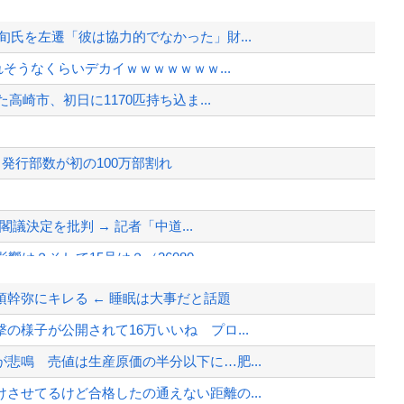
氏を左遷「彼は協力的でなかった」財...
れそうなくらいデカイｗｗｗｗｗｗｗ...
高崎市、初日に1170匹持ち込ま...
発行部数が初の100万部割れ
閣議決定を批判 → 記者「中道...
？そして15号は？（26080...
ワイルドベリーズへの報復！
幹弥にキレる ← 睡眠は大事だと話題
様子が公開されて16万いいね プロ...
督選考巡り
悲鳴 売値は生産原価の半分以下に…肥...
SD発症時の状態に逆戻り
させてるけど合格したの通えない距離の...