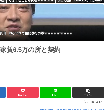
市総
りまくることが判明ｗｗｗｗｗ
案の麦茶「ONICHA」1万4400
Powered by livedoor 相互RSS
ｗｗ
ｗｗｗｗｗｗｗｗｗｗｗｗｗｗ
本を熊本県に発送ｗｗｗｗｗｗ
ｗｗｗｗｗｗ
ｗ
年求刑 ロケバスで性的暴行の罪ｗｗｗｗｗｗｗｗｗ
家賃6.5万の所と契約
Pocket
LINE
コピー
2018.03.12
http://tomcat.2ch.sc/test/read.cgi/livejupiter/1520813612/