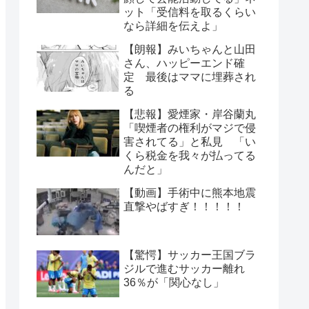
ット「受信料を取るくらい
なら詳細を伝えよ」
【朗報】みいちゃんと山田
さん、ハッピーエンド確
定 最後はママに埋葬され
る
【悲報】愛煙家・岸谷蘭丸
「喫煙者の権利がマジで侵
害されてる」と私見 「い
くら税金を我々が払ってる
んだと」
【動画】手術中に熊本地震
直撃やばすぎ！！！！！
【驚愕】サッカー王国ブラ
ジルで進むサッカー離れ
36％が「関心なし」