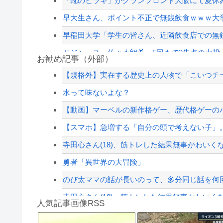
「靴のヒラキ」がグランフロント大阪にて夏休み
早大生さん、ポイント不正で無銭飲食ｗｗｗ大
早稲田大学「学生の皆さん、近隣飲食店での無
ドジャース・佐々木朗希、5回まで2失点の力投
お勧め記事（外部）
【朗報】見せブラ、流行る。
【規格外】実在する歴史上の人物で「こいつチ
ジャンポケ斎藤と代理人のやりとり、「地獄すぎ
水って味ないよな？
飲み屋でケンカした相手をコロした男の弁護をし
【動画】マーベルの新作格ゲー、歴代格ゲーのパ
パさん「平和を願う式典なのに防弾ガラスと防弾
【スマホ】急増する「自分の頭で考えない子」。す
【配信者】「金バエ」のSNS更新が1週間途絶え
寺田心さん(18)、筋トレした結果無事かわいく
【緊急速報】NYで警官が黒人男性の首を絞め
勇者「異世界の大冒険」
のび太ママの話が長いのって、多分同じ話を何
寺田心さん(18)、筋トレした結果無事かわいく
人気記事画像RSS
【動画】これはお見事。中国重慶市で珍しい事