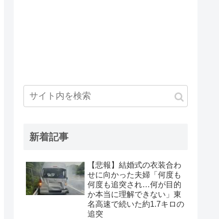
新着記事
【悲報】結婚式の衣装合わ
せに向かった夫婦「何度も
何度も追突され…何が目的
か本当に理解できない」東
名高速で続いた約1.7キロの
追突