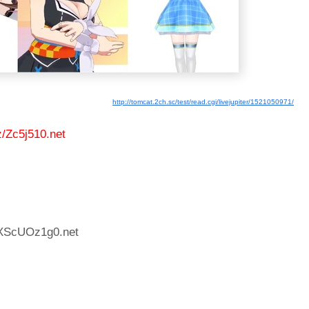
http://tomcat.2ch.sc/test/read.cgi/livejupiter/1521050971/
z/Zc5j510.net
:XScUOz1g0.net