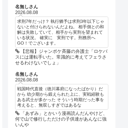
名無しさん
2026.08.08
求刑7年だっけ？ 執行猶予は求刑3年以下じゃ
ないと付けられないんだよね。 相手側との和
解は失敗していて、相手から実刑を望まれて
いる状況。 確実に 実刑です。刑務所へ
GO！でございます。
【悲報】ジャンポケ斉藤の弁護士「ロケバ
スには運転手いた。常識的に考えてフェラさ
せるわけないでしょ」
名無しさん
2026.08.08
戦国時代直後（徳川幕府になったばかり）だ
から 幼少期から鍛えられた上に、実戦経験も
ある武士が多かった そういう時期だった事を
考えると、無双しすぎではあるな
「あずみ」とかいう漫画読んだんやけど、
何で山で修行しただけの子供達があんなに強
いんや