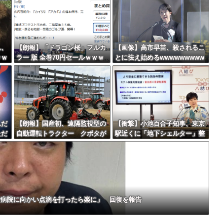
者「これ、インプレゾンビが誹謗中傷の...
最大級の火山の兆し＝韓国の反応
ん、
【朗報】「ドラゴン桜」フルカ
【画像】高市早苗、殺されるこ
ｗｗ
ラー 版 全巻70円セールｗｗｗ
とに怯え始めるwwwwwwwww
ｗｗｗｗｗ スポーツ漫画50％
バースデーゴール！！
ポイント還元セール
んだ
【朗報】国産初、遠隔監視型の
【衝撃】小池百合子知事、東京
ただ
自動運転トラクター クボタが
駅近くに「地下シェルター」整
Powered by livedoor 相互RSS
んや
来春に発売！！！
備を正式表明ｗｗｗｗｗｗｗｗ
ｗ
で病院に向かい点滴を打ったら楽に」 回復を報告