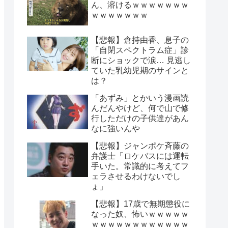
ん、溶けるｗｗｗｗｗｗｗ
ｗｗｗｗｗｗｗ
【悲報】倉持由香、息子の
「自閉スペクトラム症」診
断にショックで涙… 見逃し
ていた乳幼児期のサインと
は？
「あずみ」とかいう漫画読
んだんやけど、何で山で修
行しただけの子供達があん
なに強いんや
【悲報】ジャンポケ斉藤の
弁護士「ロケバスには運転
手いた。常識的に考えてフ
ェラさせるわけないでし
ょ」
【悲報】17歳で無期懲役に
なった奴、怖いｗｗｗｗｗ
ｗｗｗｗｗｗｗｗｗｗｗｗ