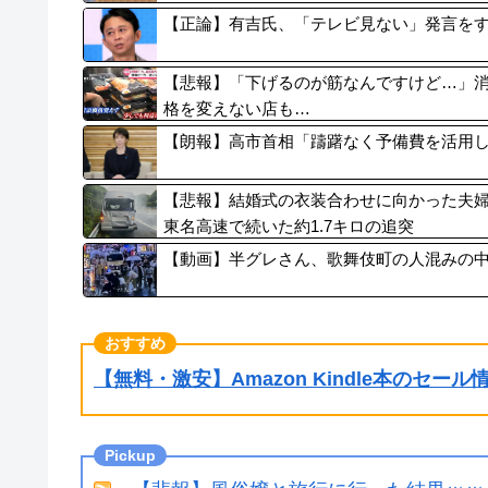
【正論】有吉氏、「テレビ見ない」発言を
【悲報】「下げるのが筋なんですけど…」
格を変えない店も…
【朗報】高市首相「躊躇なく予備費を活用し
【悲報】結婚式の衣装合わせに向かった夫
東名高速で続いた約1.7キロの追突
【動画】半グレさん、歌舞伎町の人混みの
【無料・激安】Amazon Kindle本のセー