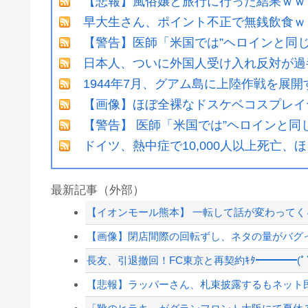
【悲報】風俗嬢と旅行に行った結果ｗｗ
早大生さん、ポイント不正で無銭飲食ｗ
【警告】医師「米国では”ヘロインと同
日本人、ついに外国人受け入れ反対が過
1944年7月、グアム島に上陸作戦を展
【画像】ほぼ全裸なドスケベコスプレイ
【警告】 医師「米国では”ヘロインと同
ドイツ、熱中症で10,000人以上死亡、
最新記事（外部）
【イオンモール熊本】 一転して話が変わってくる
【画像】閉店間際の回転ずし、ネタの量がバグ
長友、引退撤回！FC東京と再契約ｷﾀ━━━━(ﾟ∀
【悲報】ラッパーさん、札束披露するもネット民