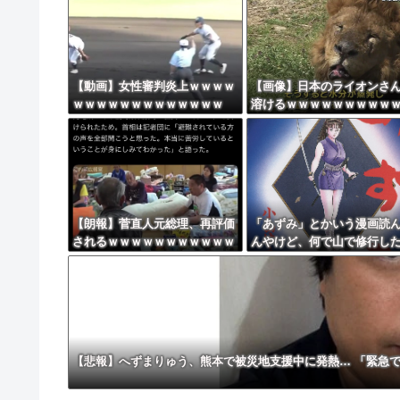
インフルエンサー、Xの誹謗中傷により自殺→記
8/4のニュース
日本旅行キャンセルすべきか…1万年ぶり史上
【動画】女性審判炎上ｗｗｗｗ
【画像】日本のライオンさ
ｗｗｗｗｗｗｗｗｗｗｗｗｗ
溶けるｗｗｗｗｗｗｗｗｗ
更新中止のお知らせ
ｗｗｗ
海外「おめでとうタキ！」リヴァプール南野が
【朗報】菅直人元総理、再評価
「あずみ」とかいう漫画読
されるｗｗｗｗｗｗｗｗｗｗｗ
んやけど、何で山で修行し
ｗｗｗｗｗｗｗ
けの子供達があんなに強い
【悲報】へずまりゅう、熊本で被災地支援中に発熱… 「緊急