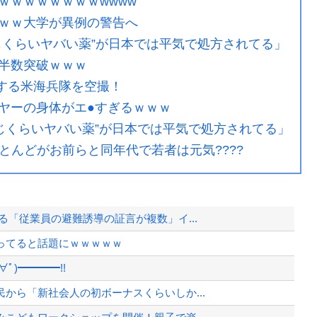
ｗｗｗｗｗｗｗｗwwww
ｗｗ大学が異例の警告へ
じくらいヤバい薬”が日本では平気で処方されてる」
半数突破ｗｗｗ
開する米海兵隊を空撮！
ヤーの身体がエ●すぎるｗｗｗ
じくらいヤバい薬”が日本では平気で処方されてる」
ほとんどがお前らと同年代で若者は元気????
「従業員の避難誘導の証言が複数」イ...
ってると話題にｗｗｗｗｗ
ﾟ)━━━━!!
から「新社会人の初ボーナスくらいしか...