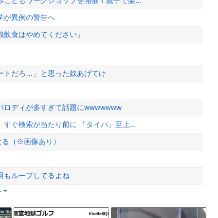
こどもワークショップを開催！親子で楽...
学が異例の警告へ
銭飲食はやめてください」
ートだろ…」と思った奴あげてけ
て完全にコントになってる……」と衝撃...
た。そして数年後、因果応報を思わせる...
ロディが多すぎて話題にwwwwwww
バッグSPで囲まれた壇上でスピーチす...
ぐ検索が当たり前に 「タイパ」至上...
、様々な憶測が飛び交う。1週間ぶり...
なる（※画像あり）
、暴動第二波不可避へ
回もループしてるよね
なる
故が撮影される。
Powered by livedoor 相互RSS