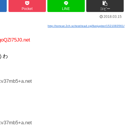
Pocket
LINE
コピー
2018.03.15
http://tomcat.2ch.sc/test/read.cgi/livejupiter/1521083561/
goQZl75J0.net
うわ
:xv37mb5+a.net
:xv37mb5+a.net