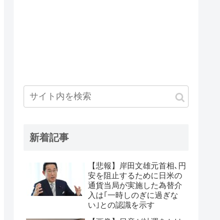
新着記事
【悲報】岸田文雄元首相､円
安を阻止するために日米の
通貨当局が実施した為替介
入は｢一時しのぎに過ぎな
い｣との認識を示す