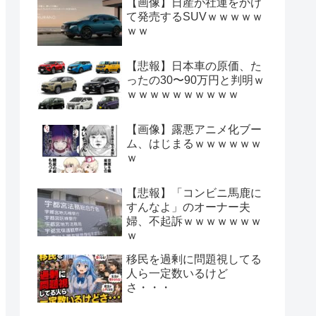
【画像】日産が社運をかけ
て発売するSUVｗｗｗｗｗ
ｗｗ
【悲報】日本車の原価、た
ったの30〜90万円と判明ｗ
ｗｗｗｗｗｗｗｗｗｗ
【画像】露悪アニメ化ブー
ム、はじまるｗｗｗｗｗｗ
ｗ
【悲報】「コンビニ馬鹿に
すんなよ」のオーナー夫
婦、不起訴ｗｗｗｗｗｗｗ
ｗ
移民を過剰に問題視してる
人ら一定数いるけど
さ・・・