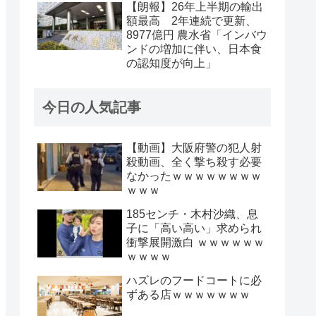
【朗報】26年上半期の輸出
額最高 2年連続で更新、
8977億円 農水省「インバウ
ンドの増加に伴い、日本食
の認知度が向上」
今日の人気記事
【動画】大阪府警の犯人射
殺動画、全く撃ち殺す必要
なかったｗｗｗｗｗｗｗｗ
ｗｗｗ
185センチ・木村沙織、息
子に「高い高い」求められ
衝撃展開激白 ｗｗｗｗｗｗ
ｗｗｗｗ
ハズレのフードコートに必
ずある店ｗｗｗｗｗｗｗ