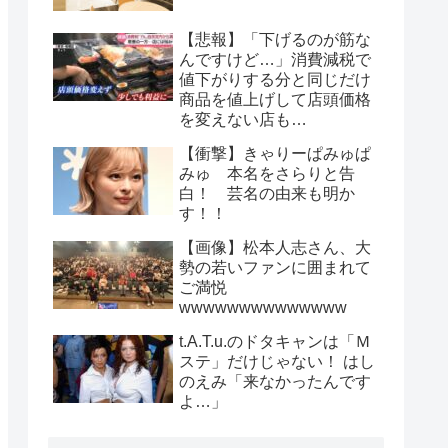
【悲報】「下げるのが筋な
んですけど…」消費減税で
値下がりする分と同じだけ
商品を値上げして店頭価格
を変えない店も…
【衝撃】きゃりーぱみゅぱ
みゅ 本名をさらりと告
白！ 芸名の由来も明か
す！！
【画像】松本人志さん、大
勢の若いファンに囲まれて
ご満悦
wwwwwwwwwwwwww
t.A.T.u.のドタキャンは「Ｍ
ステ」だけじゃない！ はし
のえみ「来なかったんです
よ…」