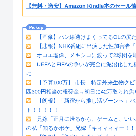
【無料・激安】Amazon Kindle本のセー
【画像】パン線透けまくってるOLの尻
【悲報】NHK番組に出演した性加害者
オコエ瑠偉、メキシコに渡って2球団を即
UEFAとFIFAの争いが完全に泥沼化し
に……
【予算100万】 市長「特定外来生物ク
匹300円相当の報奨金→初日に42万取られ焦
【朗報】「新宿から推し活ゾーンへ」バ
ト！！！！！
兄嫁「正月に帰るから、ゲームと、いい
の私「知るかボケ」兄嫁「キィィィィー！！