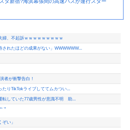
スタ新宿?海浜幕張間の高速バスが運行スター
夫婦、不起訴ｗｗｗｗｗｗｗｗｗ
されたほどの成果がない」WWWWWW...
出演者が衝撃告白！
TikTokライブしててムカつい...
転していた77歳男性が意識不明 助...
する・・・・・
くぞい」
全国一斉点検