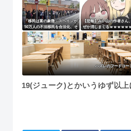
「移民は富の象徴」スペインが
【悲報】みい山の作者さん
50万人の不法移民を合法化、そ
ぜか消しまくるｗｗｗｗｗ
の狙いと日本への教訓と [蚤の
ｗｗｗｗｗｗｗｗ
市★]
ハズレのフードコー
19(ジューク)とかいうゆず以