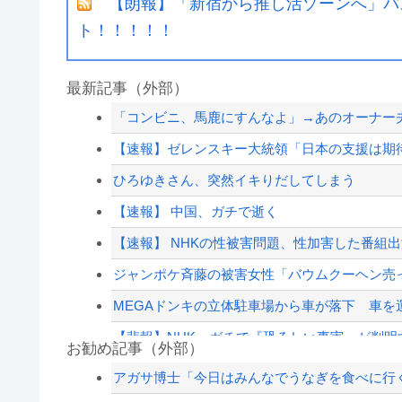
【朗報】「新宿から推し活ゾーンへ」バ
ト！！！！！
最新記事（外部）
「コンビニ、馬鹿にすんなよ」→あのオーナー
【速報】ゼレンスキー大統領「日本の支援は期待
ひろゆきさん、突然イキりだしてしまう
【速報】 中国、ガチで逝く
【速報】 NHKの性被害問題、性加害した番組
ジャンポケ斉藤の被害女性「バウムクーヘン売ったり
MEGAドンキの立体駐車場から車が落下 車を運
【悲報】NHK、ガチで『恐ろしい事実』が判明
お勧め記事（外部）
【悲報】キオクシア、また逝く
アガサ博士「今日はみんなでうなぎを食べに行
イオン爆発事故、原因はLPG漏れか…経産省が