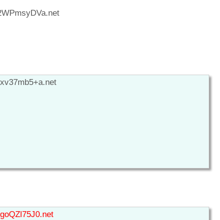
D:2WPmsyDVa.net
:xv37mb5+a.net
:goQZl75J0.net