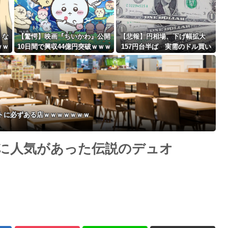
、な
【驚愕】映画『ちいかわ』公開
【悲報】円相場、下げ幅拡大
ｗｗ
10日間で興収44億円突破ｗｗｗ
157円台半ば 実需のドル買い
Powered by livedoor 相互RSS
ｗｗｗｗｗｗｗ
観測
トに必ずある店ｗｗｗｗｗｗｗ
上に人気があった伝説のデュオ