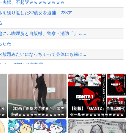
ー夫婦、不起訴ｗｗｗｗｗｗｗｗ
夫婦、不起訴ｗｗｗｗｗｗｗｗｗ
繰り返した32歳女を逮捕 238ア...
影響出るし。」
る
、様々な憶測が飛び交う。1週間ぶり...
に…喫煙所と自販機」警察・消防「」←...
、暴動第二波不可避へ
ったわ
放題みたいになっちゃって身体にも歯に...
よう。強制は可哀想🥺」
ゃない”に共感‥‥「お金で忖度ばか...
Powered by livedoor 相互RSS
ばす。逮捕しろやｗｗｗ
最大級の火山の兆し＝韓国の反応
サイ
【動画】新型のさすまた、限界
【朗報】「GANTZ」全巻100円
ｗｗ
突破ｗｗｗｗｗｗｗｗｗｗｗｗ
セールｗｗｗｗｗｗｗｗｗｗｗ
ｗ
ｗｗｗｗｗｗ
バースデーゴール！！