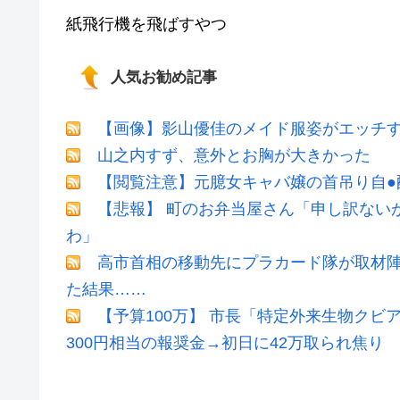
紙飛行機を飛ばすやつ
人気お勧め記事
【画像】影山優佳のメイド服姿がエッチ
山之内すず、意外とお胸が大きかった
【閲覧注意】元臆女キャバ嬢の首吊り自●
【悲報】 町のお弁当屋さん「申し訳ない
わ」
高市首相の移動先にプラカード隊が取材
た結果……
【予算100万】 市長「特定外来生物ク
300円相当の報奨金→初日に42万取られ焦り