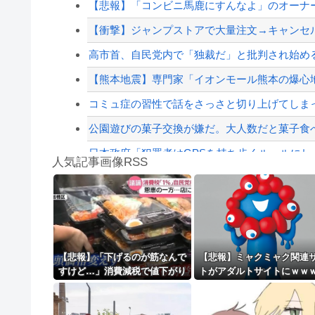
【悲報】「コンビニ馬鹿にすんなよ」のオーナ
「コンビニ、馬鹿にすんなよ」→あのオーナー
【衝撃】ジャンプストアで大量注文→キャンセルを
アメリカ「日本の円安ヤバくね？アジア経済に
高市首、自民党内で「独裁だ」と批判され始め
【配信者】「金バエ」のSNS更新が1週間途絶え
【熊本地震】専門家「イオンモール熊本の爆心地
【緊急速報】NYで警官が黒人男性の首を絞め
コミュ症の習性で話をさっさと切り上げてしま
公園遊びの菓子交換が嫌だ。大人数だと菓子食べ
日本政府「犯罪者はGPSを持ち歩くルールにし
人気記事画像RSS
【かっけぇ…】あのまとめ管理人が“世の中お金じ
【動画】名古屋栄で不良外人が警察官を突き飛
8/4のニュース
日本旅行キャンセルすべきか…1万年ぶり史上
【悲報】「下げるのが筋なんで
【悲報】ミャクミャク関連
すけど…」消費減税で値下がり
トがアダルトサイトにｗｗ
更新中止のお知らせ
する分と同じだけ商品を値上げ
ｗｗｗｗｗｗｗ
して店頭価格を変えない店も…
海外「おめでとうタキ！」リヴァプール南野が