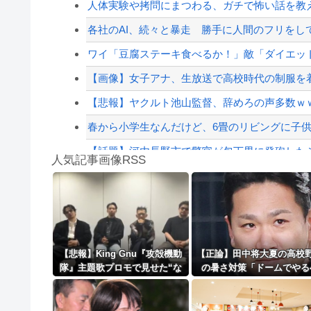
人体実験や拷問にまつわる、ガチで怖い話を教
韓国人の対日好感度が過去最高に、「ノージャパ
各社のAI、続々と暴走 勝手に人間のフリをし
NHK職員、番組出演者から性加害→PTSD発
ワイ「豆腐ステーキ食べるか！」敵「ダイエッ
【配信者】「金バエ」のSNS更新が1週間途絶え
【画像】女子アナ、生放送で高校時代の制服を着
【緊急速報】NYで警官が黒人男性の首を絞め
【悲報】ヤクルト池山監督、辞めろの声多数ｗ
春から小学生なんだけど、6畳のリビングに子
【話題】河内長野市で警官が包丁男に発砲した
人気記事画像RSS
【議論】「gemini」 vs 「chat GPT」どっち
勇者♀「仲間に支払うはずのお金で新しい装備買
8/4のニュース
日本旅行キャンセルすべきか…1万年ぶり史上
【悲報】King Gnu『攻殻機動
【正論】田中将大夏の高校
隊』主題歌プロモで見せた“な
の暑さ対策「ドームでやる
更新中止のお知らせ
げやりインタビュー”ｗｗｗｗ
き」
ｗｗ
海外「おめでとうタキ！」リヴァプール南野が