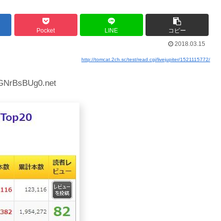
Pocket
LINE
コピー
2018.03.15
http://tomcat.2ch.sc/test/read.cgi/livejupiter/1521115772/
:GNrBsBUg0.net