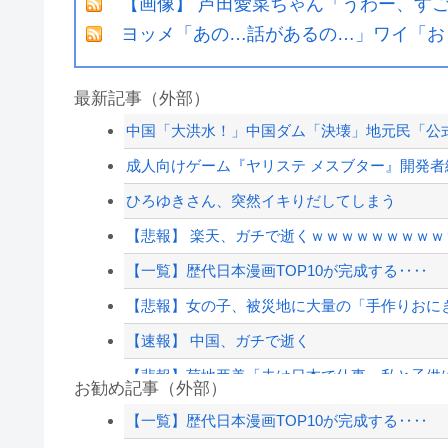
【画像】 芦田愛菜ちゃん「うわー、す
ヨッメ「あの…話があるの…」ワイ「おう
最新記事（外部）
中国「大洪水！」中国ダム「決壊」地元民「公式
成人向けゲーム『ヤリステ メスブター』開発者絶望
ひろゆきさん、突然イキりだしてしまう
【悲報】 楽天、ガチで逝くｗｗｗｗｗｗｗｗ
【一覧】歴代日本漫画TOP10が完成する‥‥
【悲報】女の子、被災地に大量の「手作りおに
【速報】 中国、ガチで逝く
【悲報】菊地亜美「夫は日本で仕事、私と子供は
お勧め記事（外部）
【悲報】消費税が下がるってけっこう歴史的な
【一覧】歴代日本漫画TOP10が完成する‥‥
「すぐバレるデマを投稿した理由はこれか」と拡散