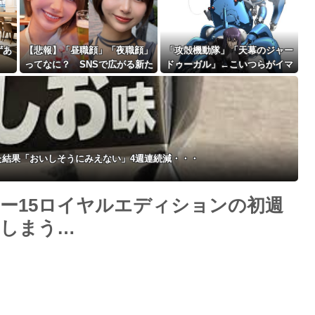
ずあ
【悲報】「昼職顔」「夜職顔」
「攻殻機動隊」「天幕のジャー
ってなに？ SNSで広がる新た
ドゥーガル」←こいつらがイマ
Powered by livedoor 相互RSS
なルッキズム論争ｗｗｗｗｗｗ
イチ人気出ない理由w
ｗ
た結果「おいしそうにみえない」4週連続減・・・
ー15ロイヤルエディションの初週
てしまう…