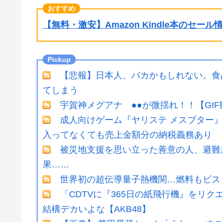
【無料・激安】Amazon Kindle本のセー
【悲報】日本人、バカかもしれない。食品
てしまう
宇賀神メグアナ ●●が微揺れ！！【GI
成人向けゲーム『ヤリステ メスブター』
入ってなくても売上金額分の納税義務あり
被災地支援を思い立った善意の人、避難
果……
世界初の超伝導量子熱機関…燃料もピス
「CDTVに『365日の紙飛行機』をリ
結構デカいよな【AKB48】