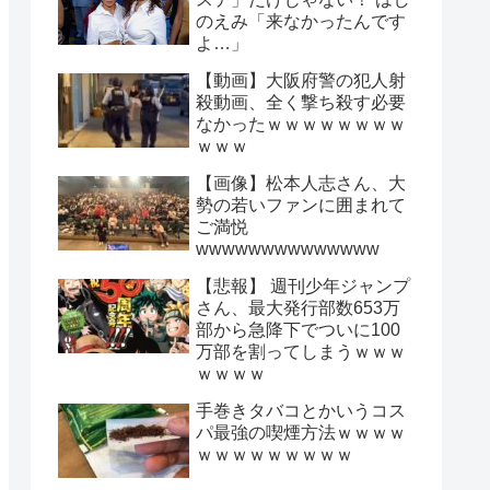
のえみ「来なかったんです
よ…」
【動画】大阪府警の犯人射
殺動画、全く撃ち殺す必要
なかったｗｗｗｗｗｗｗｗ
ｗｗｗ
【画像】松本人志さん、大
勢の若いファンに囲まれて
ご満悦
wwwwwwwwwwwwww
【悲報】 週刊少年ジャンプ
さん、最大発行部数653万
部から急降下でついに100
万部を割ってしまうｗｗｗ
ｗｗｗｗ
手巻きタバコとかいうコス
パ最強の喫煙方法ｗｗｗｗ
ｗｗｗｗｗｗｗｗｗ