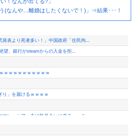
ごい！なんか出てる?」
(なんや…離婚はしたくないで！)」⇒結果･･･！
発表より死者多い！」中国政府「住民拘...
、銀行がsteamからの入金を拒...
ｗｗｗｗｗｗｗｗｗｗｗｗ
ぎり」を届けるｗｗｗｗ
マレーシア、夫は毎月会いに来る」←こ...
ことじゃね？
元の”賢さ”に批判が殺到中、自称ジ...