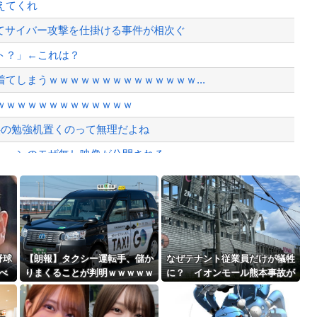
えてくれ
ン」は終わった？＝ネット「中国より1...
てサイバー攻撃を仕掛ける事件が相次ぐ
症…訴えても放置されていた模様
ト？」←これは？
、様々な憶測が飛び交う。1週間ぶり...
てしまうｗｗｗｗｗｗｗｗｗｗｗｗｗｗ...
、暴動第二波不可避へ
ｗｗｗｗｗｗｗｗｗｗｗｗｗ
供の勉強机置くのって無理だよね
シーンのモザ無し映像が公開される。
が有能でどっちがゴミな...
Powered by livedoor 相互RSS
っちゃったから>>3する」
最大級の火山の兆し＝韓国の反応
野球
【朗報】タクシー運転手、儲か
なぜテナント従業員だけが犠牲
べ
りまくることが判明ｗｗｗｗｗ
に？ イオンモール熊本事故が
ｗｗｗｗｗｗｗｗｗｗｗｗｗｗ
突きつけた危機管理の盲点
ｗｗｗｗｗｗ
バースデーゴール！！