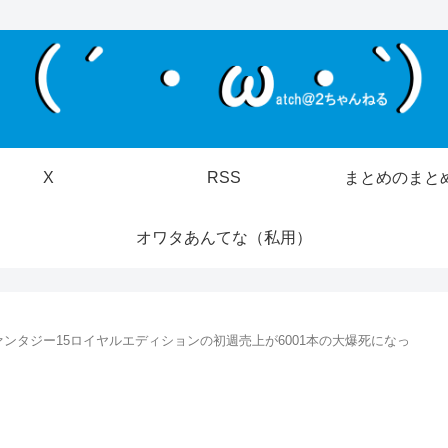
X
RSS
まとめのまと
オワタあんてな（私用）
ンタジー15ロイヤルエディションの初週売上が6001本の大爆死になっ