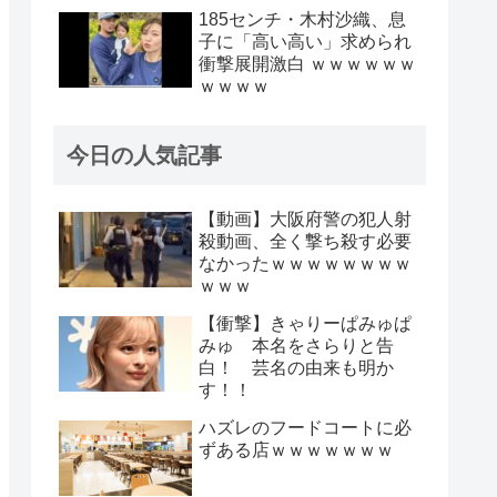
185センチ・木村沙織、息
子に「高い高い」求められ
衝撃展開激白 ｗｗｗｗｗｗ
ｗｗｗｗ
今日の人気記事
【動画】大阪府警の犯人射
殺動画、全く撃ち殺す必要
なかったｗｗｗｗｗｗｗｗ
ｗｗｗ
【衝撃】きゃりーぱみゅぱ
みゅ 本名をさらりと告
白！ 芸名の由来も明か
す！！
ハズレのフードコートに必
ずある店ｗｗｗｗｗｗｗ