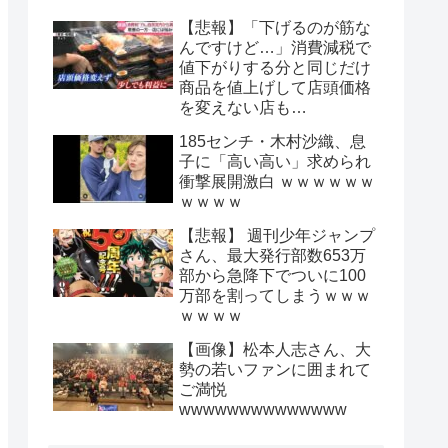
【悲報】「下げるのが筋な
んですけど…」消費減税で
値下がりする分と同じだけ
商品を値上げして店頭価格
を変えない店も…
185センチ・木村沙織、息
子に「高い高い」求められ
衝撃展開激白 ｗｗｗｗｗｗ
ｗｗｗｗ
【悲報】 週刊少年ジャンプ
さん、最大発行部数653万
部から急降下でついに100
万部を割ってしまうｗｗｗ
ｗｗｗｗ
【画像】松本人志さん、大
勢の若いファンに囲まれて
ご満悦
wwwwwwwwwwwwww