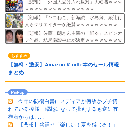
【悲報】「外国人受け入れ反対」大幅増ｗｗｗ
ｗｗｗｗｗｗｗｗｗｗｗｗｗｗｗ
【朗報】『ヤニねこ』新海誠、水島努、綾辻行
人らクリエイターが絶賛ｗｗｗｗｗｗｗｗｗ
【悲報】佐藤二朗さん主演の「踊る」スピンオ
フ作品、結局撮影中止が決定ｗｗｗｗｗｗｗｗ
ｗ
【無料・激安】Amazon Kindle本のセール情報
まとめ
今年の防衛白書にメディアが何故かブチ切
れている模様、躍起になって批判するも逆に有
権者からは……
【悲報】盆踊り「楽しい！夏を感じる！」