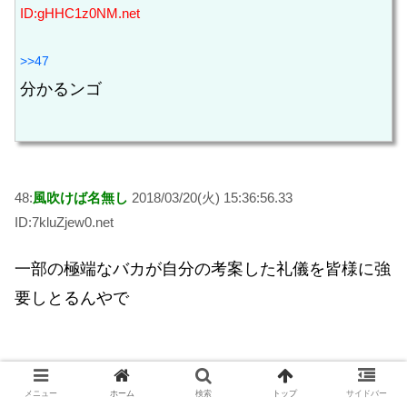
ID:gHHC1z0NM.net
>>47
分かるンゴ
48:
風吹けば名無し
2018/03/20(火) 15:36:56.33
ID:7kluZjew0.net
一部の極端なバカが自分の考案した礼儀を皆様に強
要しとるんやで
50:
風吹けば名無し
2018/03/20(火) 15:37:16.44
メニュー
ホーム
検索
トップ
サイドバー
ID:jbpEr6E0p.net