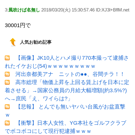
3:
風吹けば名無し
2018/03/20(火) 15:30:57.46 ID:XJ3l+BflM.net
30001円で
人気お勧め記事
【画像】JK10人とハメ撮り770本撮って逮捕さ
れたイケおじ(54)ｗｗｗｗｗｗｗｗｗ
河出奈都美アナ ニットの●●、谷間チラ！！
高市総理「物価上昇を上回る賃上げを日本に定
着させる」→国家公務員の月給大幅増額(約3.5%?)
へ→庶民「え、ワイらは?」
【悲報】 とんでも無いヤバい台風がお盆直撃
ｗ
【衝撃】日本人女性、YG本社をゴルフクラブ
でボコボコにして現行犯逮捕ｗｗｗ