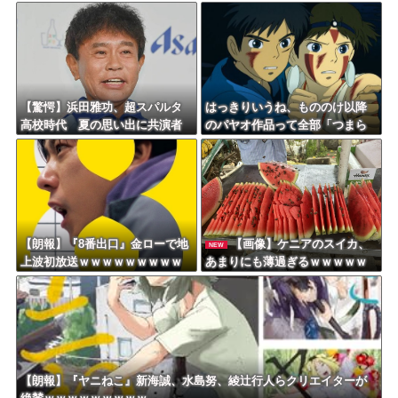
ｗｗｗｗｗｗｗｗｗｗｗｗｗｗ
ｗｗｗｗｗｗ
ｗｗｗ
【驚愕】浜田雅功、超スパルタ
はっきりいうね、もののけ以降
高校時代 夏の思い出に共演者
のパヤオ作品って全部「つまら
衝撃「ええ？」「それはかわい
ない」
そう」
【朗報】『8番出口』金ローで地
【画像】ケニアのスイカ、
NEW
上波初放送ｗｗｗｗｗｗｗｗｗ
あまりにも薄過ぎるｗｗｗｗｗ
ｗｗｗｗ
ｗｗｗｗｗｗｗｗ
【朗報】『ヤニねこ』新海誠、水島努、綾辻行人らクリエイターが