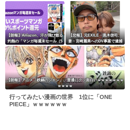
本初挑戦の22歳今治MFが開幕戦
に私の責任で戻す」発言を説明
に先発
【朗報】Amazon、汗が飛び散る
【悲報】元EXILE・黒木啓司、
灼熱の「マンガ毎週末セール（5
妻・宮崎麗果へのDV事案で逮捕
0%還元）」を開催ｗｗｗｗｗｗ
されていた！宮崎は全身打撲、頭
ｗｗｗｗ
部裂傷及び打撲、頸部損傷・・・
【朗報】アニメ「鉄鍋のジャン」、普通にクソ面白いｗｗｗｗｗｗｗ
ｗｗｗｗ
行ってみたい漫画の世界 1位に「ONE
PIECE」ｗｗｗｗｗｗ