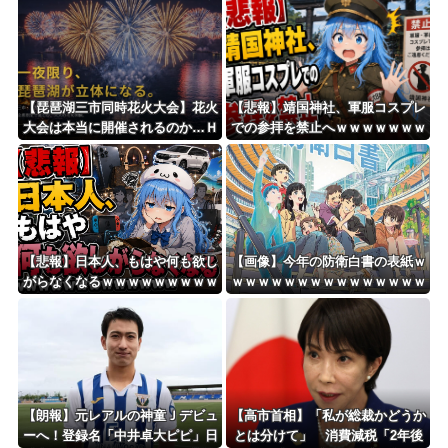
大男「1回戦の相手はこのｶﾞｷか？楽勝だな」少年剣士「…ふんっ、あまり調子に乗ら...
8/4のニュース
日本旅行キャンセルすべきか…1万年ぶり史上最大級の火山の兆し＝韓国の反応
更新中止のお知らせ
【琵琶湖三市同時花火大会】花火
【悲報】靖国神社、軍服コスプレ
大会は本当に開催されるのか…Ｈ
での参拝を禁止へｗｗｗｗｗｗｗ
海外「おめでとうタキ！」リヴァプール南野がバースデーゴール！！
Ｐで観覧券販売も消防への申請な
ｗｗｗｗｗｗｗｗｗｗｗｗ
し、３自治体は「関与してない」
と声明
Powered by livedoor 相互RSS
【悲報】日本人、もはや何も欲し
【画像】今年の防衛白書の表紙ｗ
がらなくなるｗｗｗｗｗｗｗｗｗ
ｗｗｗｗｗｗｗｗｗｗｗｗｗｗｗ
ｗｗｗｗｗｗｗｗｗｗｗｗｗｗｗ
ｗｗｗ
【朗報】元レアルの神童Ｊデビュ
【高市首相】「私が総裁かどうか
ーへ！登録名「中井卓大ピピ」日
とは分けて」 消費減税「2年後