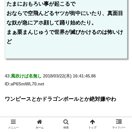
たまにおもろい事が起こるで
おならで空飛んどるヤツが街中にいたり、真面目
な奴が急にアホ顔して踊り始めたり。
まぁ栗まんじゅうで世界が滅びかけるのは怖いけ
ど
43:
風吹けば名無し
2018/03/22(木) 16:41:45.86
ID:aP6SmWL70.net
ワンピースとかドラゴンボールとか絶対嫌やわ
45:
風吹けば名無し
2018/03/22(木) 16:41:50.01
メニュー
ホーム
検索
トップ
サイドバー
ID:iTBE6cPoa.net