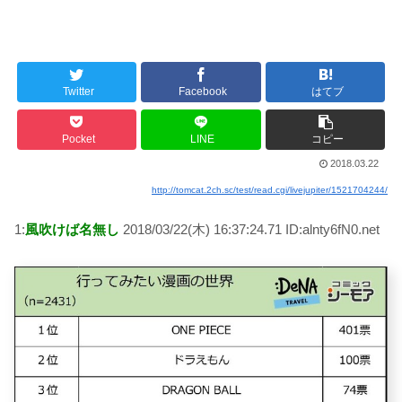
Twitter
Facebook
はてブ
Pocket
LINE
コピー
2018.03.22
http://tomcat.2ch.sc/test/read.cgi/livejupiter/1521704244/
1:
風吹けば名無し
2018/03/22(木) 16:37:24.71 ID:alnty6fN0.net