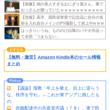
【画像】例の美人すぎるおにぎり屋さん、裏で
おっさんが握っていたｗｗｗｗｗｗｗｗｗｗｗ
ｗｗｗｗｗｗ
【悲報】高市、国民栄誉賞で記念品に自分の名
前を入れ自分メインのPV撮影して炎上中w w w
w w w w w w
はっきりいうね、もののけ以降のパヤオ作品っ
て全部「つまらない」
【無料・激安】Amazon Kindle本のセール情報
まとめ
【議論】儒教「年上を敬え、目上に逆らう
な、秩序を守れ」←これが東アジアに残したも
の
赤旗配達中の共産党市議（７８）、車で民