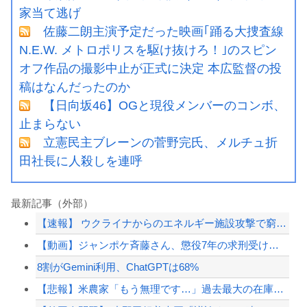
家当て逃げ
佐藤二朗主演予定だった映画｢踊る大捜査線
N.E.W. メトロポリスを駆け抜けろ！｣のスピン
オフ作品の撮影中止が正式に決定 本広監督の投
稿はなんだったのか
【日向坂46】OGと現役メンバーのコンボ、
止まらない
立憲民主ブレーンの菅野完氏、メルチュ折
田社長に人殺しを連呼
最新記事（外部）
【速報】 ウクライナからのエネルギー施設攻撃で窮地のロシアを韓国が助けていたこと...
【動画】ジャンポケ斉藤さん、懲役7年の求刑受けたあとのTikTokライブ配信がヤ...
8割がGemini利用、ChatGPTは68%
【悲報】米農家「もう無理です…」過去最大の在庫を抱える状態で新米収穫。新米価格も...