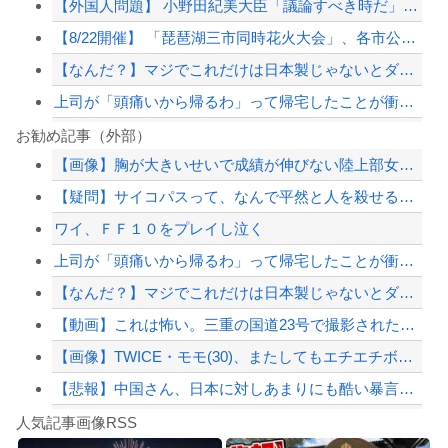
【外国人問題】 小野田紀美大臣「議論すべき時だ」→SNS「まだ議論もしてなかった...
【8/22開催】 「琵琶湖三市同時花火大会」、各市公式「そんな花火大会は存在しな...
【なんだ？】マジでこれだけは日本製じゃないとダメな物
上司が「頭痛いから帰るわ」って帰宅したことが衝撃的だった
米国民の半数「ネタニヤフ首相は逮捕されるべきだ」…世論調査で明らかに！
お勧め記事（外部）
【画像】胸が大きいせいで成績が伸びない陸上部女子ｗｗｗｗｗｗｗｗｗｗｗｗ
8割がGemini利用、ChatGPTは68%
【疑問】サイコパスって、なんで平然と人を殺せるの？
【画像】胸が大きいせいで成績が伸びない陸上部女子ｗｗｗｗｗｗｗｗｗｗｗｗ
ワイ、ＦＦ１０をプレイし泣く
テスラ、26年中に日本の納車拠点を6割増 販売急増による混乱収拾へ
上司が「頭痛いから帰るわ」って帰宅したことが衝撃的だった
【配信者】「金バエ」のSNS更新が1週間途絶え、様々な憶測が飛び交う。1週間ぶり...
【なんだ？】マジでこれだけは日本製じゃないとダメな物
【緊急速報】NYで警官が黒人男性の首を絞め、暴動第二波不可避へ
【動画】これは怖い。三重の国道23号で撮影された避けようがないもらい事故の瞬間。
【画像】TWICE・モモ(30)、またしてもエチエチボデーを披露wwwwwwww...
【悲報】中国さん、日本に対しあまりにも酷い暴言を放つ 「侵略戦争仕掛けたくせに...
Powered by livedoor 相互RSS
運転してる女性配信者さん、とんでもない駐車テクニックを見せつけてネット民をドン引...
人気記事画像RSS