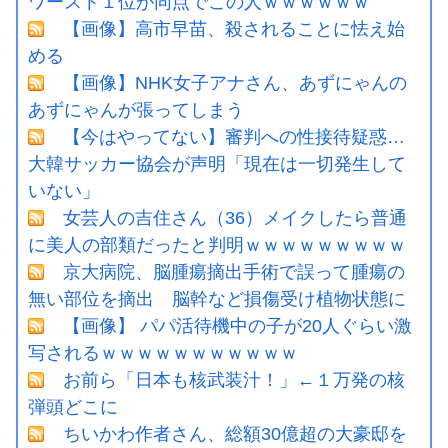
ワースト１位が同点でこの人ｗｗｗｗｗｗ
【画像】高市早苗、殺されることに怯え始
める
【画像】NHK女子アナさん、あずにゃんの
あずにゃんが張ってしまう
【今はやってない】審判への性接待疑惑…
大韓サッカー協会が声明「現在は一切発生して
いない」
女芸人の吉住さん（36）メイクしたら普通
に美人の部類だったと判明ｗｗｗｗｗｗｗｗｗ
京大病院、脳腫瘍摘出手術で誤って腫瘍の
無い部位を摘出 脳幹など損傷受け植物状態に
【画像】 パパ活待機中の子が20人ぐらい激
写されるｗｗｗｗｗｗｗｗｗｗｗ
お前ら「日本も核武装汁！」←１万発の核
弾頭どこに
ちいかわ作者さん、総額30億超の大豪邸を