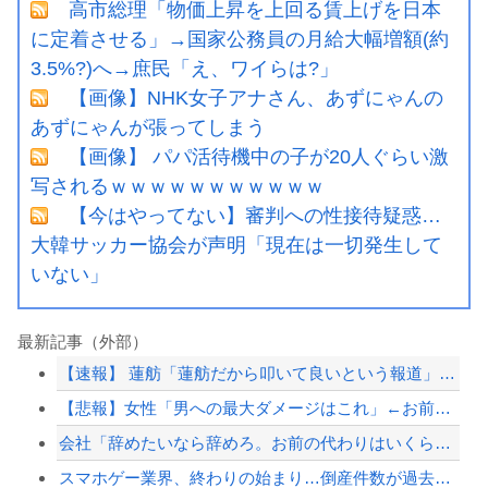
高市総理「物価上昇を上回る賃上げを日本
に定着させる」→国家公務員の月給大幅増額(約
3.5%?)へ→庶民「え、ワイらは?」
【画像】NHK女子アナさん、あずにゃんの
あずにゃんが張ってしまう
【画像】 パパ活待機中の子が20人ぐらい激
写されるｗｗｗｗｗｗｗｗｗｗｗ
【今はやってない】審判への性接待疑惑…
大韓サッカー協会が声明「現在は一切発生して
いない」
最新記事（外部）
【速報】 蓮舫「蓮舫だから叩いて良いという報道」 ネット「高市だから叩いて良いを...
【悲報】女性「男への最大ダメージはこれ」←お前ら耐えられる？
会社「辞めたいなら辞めろ。お前の代わりはいくらでもいる」→結果ｗｗｗｗｗｗｗｗｗ
スマホゲー業界、終わりの始まり…倒産件数が過去最多ペース「数億円かけても爆ﾀﾋ」