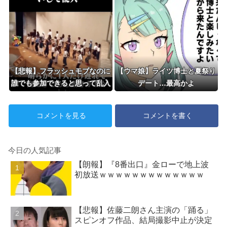
【悲報】フラッシュモブなのに
【ウマ娘】ライツ博士と夏祭り
誰でも参加できると思って乱入
デート…最高かよ
した結果ｗｗｗｗｗｗｗｗｗｗ
コメントを見る
コメントを書く
今日の人気記事
【朗報】『8番出口』金ローで地上波
初放送ｗｗｗｗｗｗｗｗｗｗｗｗｗ
【悲報】佐藤二朗さん主演の「踊る」
スピンオフ作品、結局撮影中止が決定