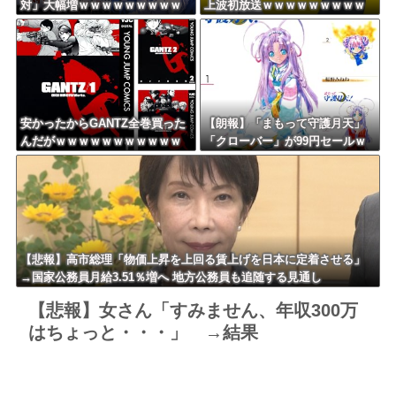
対」大幅増ｗｗｗｗｗｗｗｗｗ
上波初放送ｗｗｗｗｗｗｗｗｗ
ｗｗｗｗｗｗｗｗｗ
ｗｗｗｗ
安かったからGANTZ全巻買った
【朗報】「まもって守護月天」
んだがｗｗｗｗｗｗｗｗｗｗｗ
「クローバー」が99円セールｗ
ｗｗ
ｗｗｗｗｗｗｗｗｗｗｗ
【悲報】高市総理「物価上昇を上回る賃上げを日本に定着させる」
→国家公務員月給3.51％増へ 地方公務員も追随する見通し
【悲報】女さん「すみません、年収300万
はちょっと・・・」 →結果