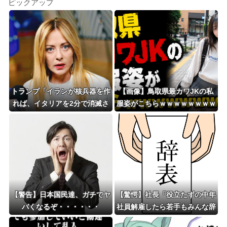
ピックアップ
トランプ「イランが核兵器を作
【画像】鳥取県最カワJKの私
れば、イタリアを2分で消滅さ
服姿がこちらｗｗｗｗｗｗｗｗ
せる」メローニ「核を持ってい
ｗｗｗｗｗ 【Pickup0808301
る国で実際に使ったアホはアメ
4】
リカだけｗ」
【警告】日本国民達、ガチでヤ
【驚愕】社長「役立たずの中年
バくなるぞ・・・・・・
社員解雇したら若手もみんな辞
めてしまった…」