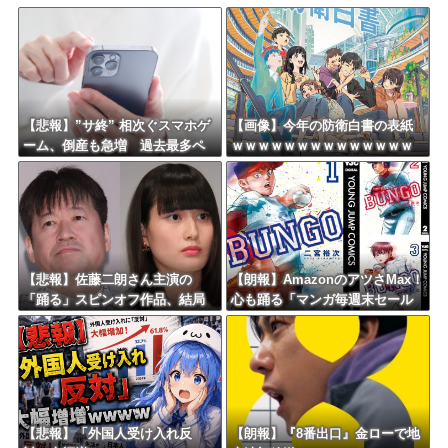
しんのすけ「ギアスを手に入れたゾ」
8/4のニュース
日本旅行キャンセルすべきか…1万年ぶり史上最大級の火山の兆し＝韓国の反応
更新中止のお知らせ
【悲報】”サ終” 相次ぐスマホゲ
【画像】今年の防衛白書の表紙
ーム、倒産も急増 過去最多ペ
ｗｗｗｗｗｗｗｗｗｗｗｗｗｗ
海外「おめでとうタキ！」リヴァプール南野がバースデーゴール！！
ースで推移 「当たれば一攫千
ｗｗｗｗｗ
金」過去の時代に
Powered by livedoor 相互RSS
【悲報】佐藤二朗さん主演の
【朗報】AmazonのアツさMax！
「踊る」スピンオフ作品、結局
心も踊る「マンガ毎週末セール
撮影中止が決定ｗｗｗｗｗｗｗ
（50%還元）」2日目襲来！
ｗｗ
【悲報】「外国人受け入れ反
【朗報】『8番出口』金ローで地