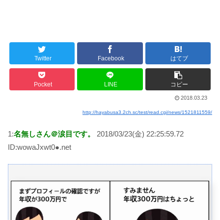
Twitter
Facebook
はてブ
Pocket
LINE
コピー
2018.03.23
http://hayabusa3.2ch.sc/test/read.cgi/news/1521811559/
1:
名無しさん＠涙目です。
2018/03/23(金) 22:25:59.72
ID:wowaJxwt0●.net