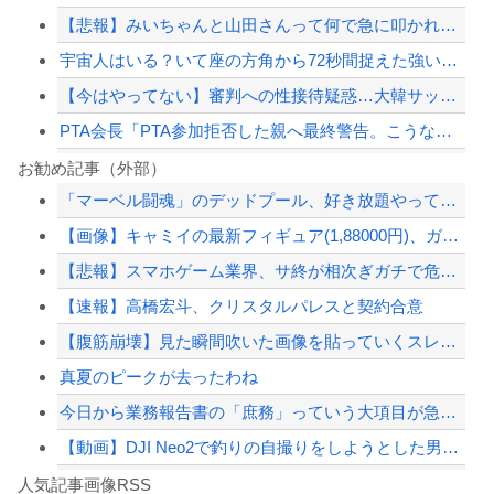
【悲報】みいちゃんと山田さんって何で急に叩かれだしたの？
宇宙人はいる？いて座の方角から72秒間捉えた強い電波、50年間正体分からぬ「Wo...
【今はやってない】審判への性接待疑惑…大韓サッカー協会が声明「現在は一切発生して...
PTA会長「PTA参加拒否した親へ最終警告。こうなってもいい？」
スマホゲー業界、終わりの始まり…倒産件数が過去最多ペース「数億円かけても爆ﾀﾋ」
お勧め記事（外部）
「マーベル闘魂」のデッドプール、好き放題やっている
【悲報】 とんでも無いヤバい台風がお盆直撃ｗ
【画像】キャミイの最新フィギュア(1,88000円)、ガチで作り込みがエグすぎる
【速報】八村塁、人種差別的な声に対して「日本で生まれ日本で育ち日本語話す。誰に何...
【悲報】スマホゲーム業界、サ終が相次ぎガチで危機的な状況に…その理由がこちら
【画像】移民についての日本人の本音、だいたいこれｗｗｗｗ
【速報】高橋宏斗、クリスタルパレスと契約合意
【配信者】「金バエ」のSNS更新が1週間途絶え、様々な憶測が飛び交う。1週間ぶり...
【腹筋崩壊】見た瞬間吹いた画像を貼っていくスレｗｗｗｗ
【緊急速報】NYで警官が黒人男性の首を絞め、暴動第二波不可避へ
真夏のピークが去ったわね
今日から業務報告書の「庶務」っていう大項目が急に廃止されたんだけど意味不明すぎる
【動画】DJI Neo2で釣りの自撮りをしようとした男の悲劇（ノ∇`）
Powered by livedoor 相互RSS
【焦ったほうがいい】中国人「日本人評論家がBYDのラッコの装備を褒めてるけど中国...
人気記事画像RSS