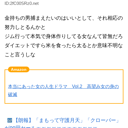
ID:2fC00SRz0.net
金持ちの男捕まえたいのはいいとして、それ相応の
努力しとるんかと
ジム行って本気で身体作りしてる女なんて皆無だろ
ダイエットですら米を食ったら太るとか意味不明な
こと言うしな
本当にあった女の人生ドラマ Vol.2 高望み女の身の
破滅
【朗報】「まもって守護月天」「クローバー」
が99円セールｗｗｗｗｗｗｗｗｗｗｗｗ