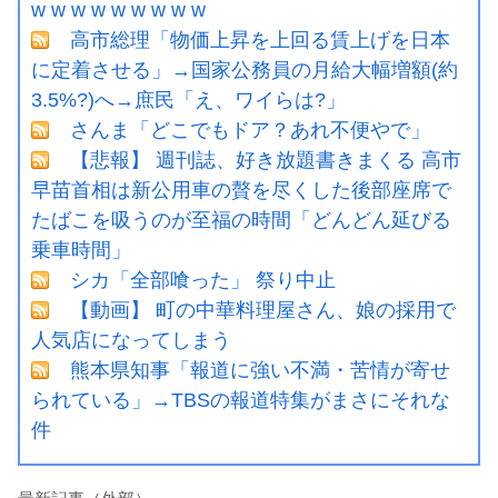
w w w w w w w w w
高市総理「物価上昇を上回る賃上げを日本
に定着させる」→国家公務員の月給大幅増額(約
3.5%?)へ→庶民「え、ワイらは?」
さんま「どこでもドア？あれ不便やで」
【悲報】 週刊誌、好き放題書きまくる 高市
早苗首相は新公用車の贅を尽くした後部座席で
たばこを吸うのが至福の時間「どんどん延びる
乗車時間」
シカ「全部喰った」 祭り中止
【動画】 町の中華料理屋さん、娘の採用で
人気店になってしまう
熊本県知事「報道に強い不満・苦情が寄せ
られている」→TBSの報道特集がまさにそれな
件