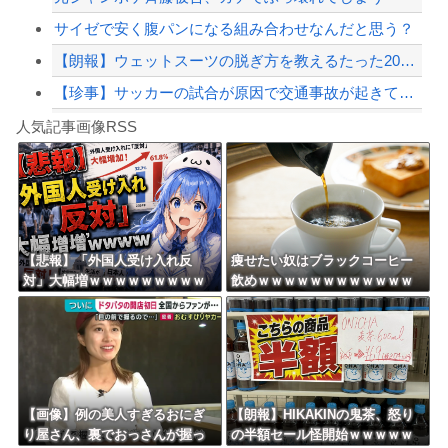
サイゼで安く腹パンになる組み合わせなんだと思う？
【朗報】ウェットスーツの脱ぎ方を教えるたった20秒の動画、900万回以上再生され...
【珍事】サッカーの試合が原因で交通事故が起きてしまう。
Powered by livedoor 相互RSS
【悲報】関暁夫、号泣。「日本人よいい加減目覚めろ！」と涙の訴え
人気記事画像RSS
【言うて人手不足だし？】未経験から「エンジニア」になるという選択‥‥
8/4のニュース
日本旅行キャンセルすべきか…1万年ぶり史上最大級の火山の兆し＝韓国の反応
更新中止のお知らせ
【悲報】「外国人受け入れ反
痩せたい奴はブラックコーヒー
対」大幅増ｗｗｗｗｗｗｗｗｗ
飲めｗｗｗｗｗｗｗｗｗｗｗｗ
海外「おめでとうタキ！」リヴァプール南野がバースデーゴール！！
ｗｗｗｗｗｗｗｗｗ
ｗ
Powered by livedoor 相互RSS
【画像】例の美人すぎるおにぎ
【朗報】HIKAKINの鬼茶、怒り
り屋さん、裏でおっさんが握っ
の半額セール怪開始ｗｗｗｗｗ