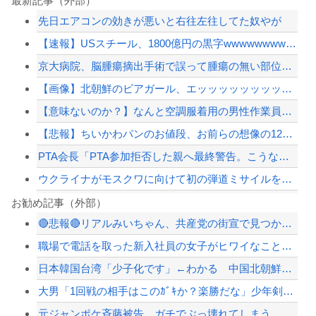
最新記事（外部）
先日エアコンの効きが悪いと右往左往してた奴やが
【速報】USスチール、1800億円の黒字wwwwwwwwwwwwwwwwwwww...
京大病院、脳腫瘍摘出手術で誤って腫瘍の無い部位を摘出 脳幹など損傷受け植物状態に
【画像】北朝鮮のビアガール、エッッッッッッッッッッッッッッッッッ！
【意味ないのか？】なんと空調服着用の男性作業員が熱中症で死亡‥‥スポドリとゼリー...
【悲報】ちいかわパンのお値段、お前らの想像の12倍高いｗｗｗｗ
PTA会長「PTA参加拒否した親へ最終警告。こうなってもいい？」
ウクライナがモスクワに向けて初の弾道ミサイルを発射か？！
琵琶湖三市同時花火大会、開催中止を発表 場所時刻不明・許可なし・交通整理なし・市...
お勧め記事（外部）
🔴悲報🔴リアルみいちゃん、共産党の街宣で見つかる（※画像あり）
元いいとも青年隊、中居正広の”素顔”を暴露
職場で電話を取った新入社員の女子がヒワイなことを言われてショックを受けたことがあ...
さんま「どこでもドア？あれ不便やで」
日本韓国台湾「少子化です」←わかる 中国北朝鮮「少子化です」←強権国家でも止めら...
【赤っ恥】「航空機事故で『搭乗者に日本人は居ない』という発表は嫌い。人間として同...
大男「1回戦の相手はこのｶﾞｷか？楽勝だな」少年剣士「…ふんっ、あまり調子に乗ら...
【配信者】「金バエ」のSNS更新が1週間途絶え、様々な憶測が飛び交う。1週間ぶり...
元ジャンポケ斉藤被告、ガチでぶっ壊れてしまう
【緊急速報】NYで警官が黒人男性の首を絞め、暴動第二波不可避へ