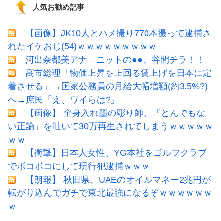
人気お勧め記事
【画像】JK10人とハメ撮り770本撮って逮捕さ
れたイケおじ(54)ｗｗｗｗｗｗｗｗｗ
河出奈都美アナ ニットの●●、谷間チラ！！
高市総理「物価上昇を上回る賃上げを日本に定
着させる」→国家公務員の月給大幅増額(約3.5%?)
へ→庶民「え、ワイらは?」
【画像】 全身入れ墨の彫り師、『とんでもな
い正論』を吐いて30万再生されてしまうｗｗｗｗｗ
ｗｗ
【衝撃】日本人女性、YG本社をゴルフクラブ
でボコボコにして現行犯逮捕ｗｗｗ
【朗報】 秋田県、UAEのオイルマネー2兆円が
転がり込んでガチで東北最強になるぞｗｗｗｗｗｗ
ｗ