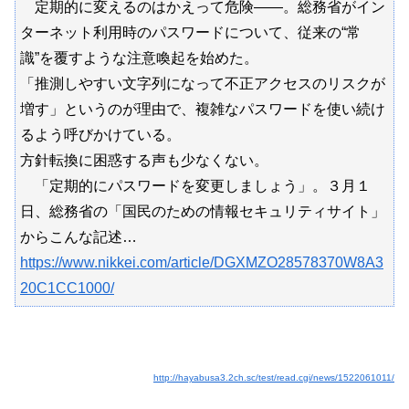
定期的に変えるのはかえって危険――。総務省がイン
ターネット利用時のパスワードについて、従来の“常
識”を覆すような注意喚起を始めた。
「推測しやすい文字列になって不正アクセスのリスクが
増す」というのが理由で、複雑なパスワードを使い続け
るよう呼びかけている。
方針転換に困惑する声も少なくない。
「定期的にパスワードを変更しましょう」。３月１
日、総務省の「国民のための情報セキュリティサイト」
からこんな記述…
https://www.nikkei.com/article/DGXMZO28578370W8A3
20C1CC1000/
http://hayabusa3.2ch.sc/test/read.cgi/news/1522061011/