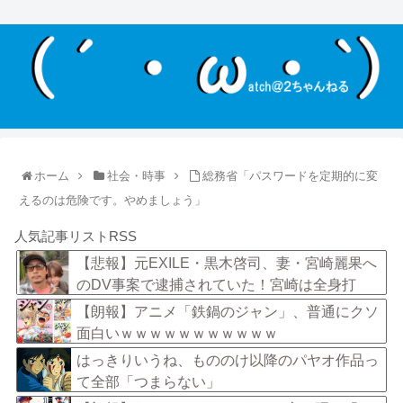
ホーム
社会・時事
総務省「パスワードを定期的に変
えるのは危険です。やめましょう」
人気記事リストRSS
【悲報】元EXILE・黒木啓司、妻・宮崎麗果へ
のDV事案で逮捕されていた！宮崎は全身打
撲、頭部裂傷及び打撲、頸部損傷・・・
【朗報】アニメ「鉄鍋のジャン」、普通にクソ
面白いｗｗｗｗｗｗｗｗｗｗｗ
はっきりいうね、もののけ以降のパヤオ作品っ
て全部「つまらない」