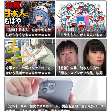
ていたｗｗｗｗｗｗｗｗｗｗｗ
ｗｗｗｗｗｗｗｗｗ
ｗｗｗｗｗｗ
【悲報】日本人、もはや何も欲
【驚愕】インドネシアに
NEW
しがらなくなるｗｗｗｗｗｗｗ
「ドラえもん」が１６人いるｗ
ｗｗｗｗｗｗｗｗｗｗｗｗｗｗ
ｗｗｗｗｗｗｗｗｗｗ
ｗｗｗ
今季アニメの覇権がヤニねこと
【悲報】佐藤二朗さん主演の
かいう風潮ｗｗｗｗｗｗｗｗｗ
「踊る」スピンオフ作品、結局
ｗｗｗｗ
撮影中止が決定ｗｗｗｗｗｗｗ
ｗｗ
【悲報】”サ終” 相次ぐスマホゲーム、倒産も急増 過去最多ペース