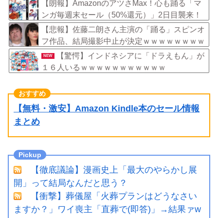
【朗報】AmazonのアツさMax！心も踊る「マ
ンガ毎週末セール（50%還元）」2日目襲来！
【悲報】佐藤二朗さん主演の「踊る」スピンオ
フ作品、結局撮影中止が決定ｗｗｗｗｗｗｗｗ
ｗ
【驚愕】インドネシアに「ドラえもん」が
NEW
１６人いるｗｗｗｗｗｗｗｗｗｗｗ
【無料・激安】Amazon Kindle本のセール情報
まとめ
【徹底議論】漫画史上「最大のやらかし展
開」って結局なんだと思う？
【衝撃】葬儀屋「火葬プランはどうなさい
ますか？」ワイ喪主「直葬で(即答)」→結果ァw