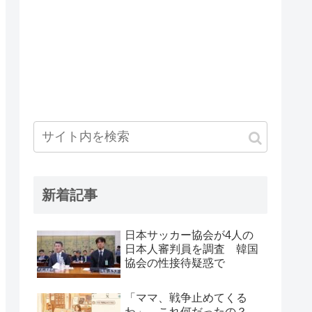
新着記事
日本サッカー協会が4人の
日本人審判員を調査 韓国
協会の性接待疑惑で
「ママ、戦争止めてくる
わ」←これ何だったの？