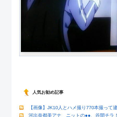
人気お勧め記事
【画像】JK10人とハメ撮り770本撮って
河出奈都美アナ ニットの●●、谷間チラ