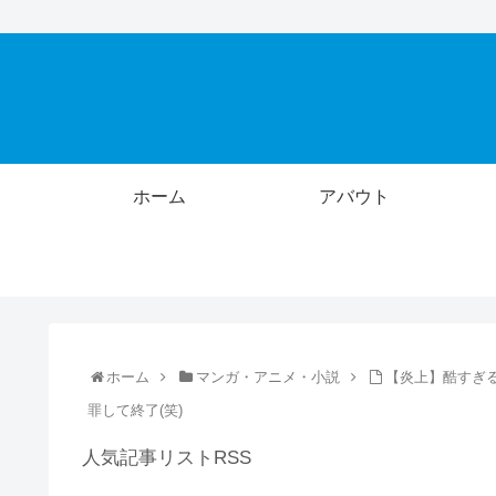
ホーム
アバウト
ホーム
マンガ・アニメ・小説
【炎上】酷すぎる
罪して終了(笑)
人気記事リストRSS