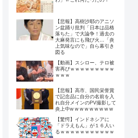
【悲報】高樹沙耶のアニソ
ン盆踊り批判「日本は品格
落ちた」で大論争！過去の
大麻発言にも飛び火…「炎
上気味なので」自ら幕引き
図る
【動画】スシロー、テロ被
害再びｗｗｗｗｗｗｗｗｗ
ｗｗｗ
【悲報】高市、国民栄誉賞
で記念品に自分の名前を入
れ自分メインのPV撮影して
炎上中w w w w w w w w w
【驚愕】インドネシアに
「ドラえもん」が１６人い
るｗｗｗｗｗｗｗｗｗｗｗ