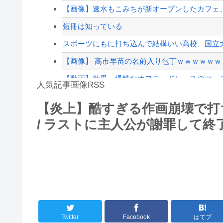
PTA会長「PTA参加拒否した親へ最終警告。こ
【画像】速水もこみちが新オープンしたカフェ、サン
【配信者】「金バエ」のSNS更新が1週間途絶え
短冊は知っている
【緊急速報】NYで警官が黒人男性の首を絞め
スポーツにもに打ち込んで結構いい高校、国立大
【画像】 高市早苗の名前入り包丁ｗｗｗｗｗｗ
【動画】世界一過酷なオフロードレースのコー
人気記事画像RSS
絵師「このイラストを描く過程をタイムラプスで
【炎上】酷すぎる作画崩壊で打
大男「1回戦の相手はこのｶﾞｷか？楽勝だな」少
/ ラストに主人公が謝罪して終了
8/4のニュース
日本旅行キャンセルすべきか…1万年ぶり史上
更新中止のお知らせ
海外「おめでとうタキ！」リヴァプール南野が
Twitter
Facebook
はてブ