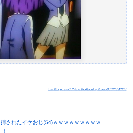
http://hayabusa3.2ch.sc/test/read.cgi/news/1522334226/
逮捕されたイケおじ(54)ｗｗｗｗｗｗｗｗｗ
！！