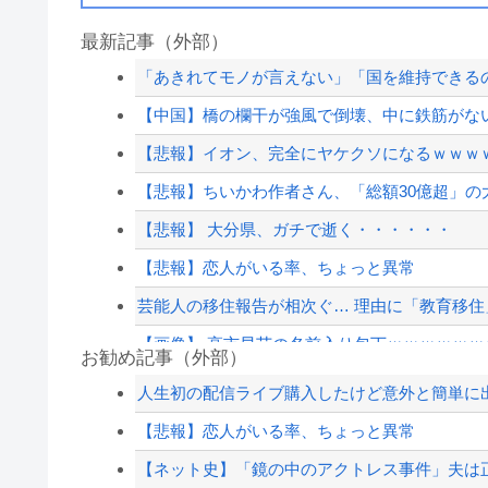
最新記事（外部）
「あきれてモノが言えない」「国を維持できるの
【中国】橋の欄干が強風で倒壊、中に鉄筋がな
【悲報】イオン、完全にヤケクソになるｗｗｗ
【悲報】ちいかわ作者さん、「総額30億超」の
【悲報】 大分県、ガチで逝く・・・・・・
【悲報】恋人がいる率、ちょっと異常
芸能人の移住報告が相次ぐ… 理由に「教育移住」
【画像】 高市早苗の名前入り包丁ｗｗｗｗｗｗ
お勧め記事（外部）
【阪神対中日19回戦】阪神・近本、中日・柳から
人生初の配信ライブ購入したけど意外と簡単に
【衝撃】熊本空港、全国で最も米軍機が来る空
【悲報】恋人がいる率、ちょっと異常
【悲報】消費税減税に反対している自民党議員
【ネット史】「鏡の中のアクトレス事件」夫は正