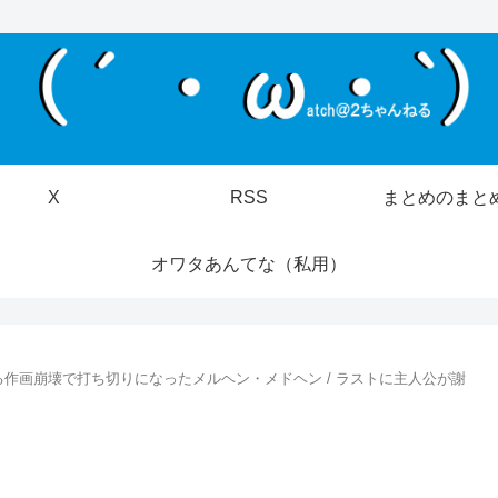
X
RSS
まとめのまと
オワタあんてな（私用）
作画崩壊で打ち切りになったメルヘン・メドヘン / ラストに主人公が謝