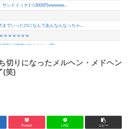
うなってもいい？」
ドイッチ1つ3000円wwwww...
、様々な憶測が飛び交う。1週間ぶり...
、暴動第二波不可避へ
までいったのになんであんなんなっちゃ...
ｗｗｗｗｗｗｗ
ス設計が絶対におかしい（笑）
動画にしました！」→とんでもないもの...
Powered by livedoor 相互RSS
ち切りになったメルヘン・メドヘン
年剣士「…ふんっ、あまり調子に乗ら...
(笑)
最大級の火山の兆し＝韓国の反応
バースデーゴール！！
Pocket
LINE
コピー