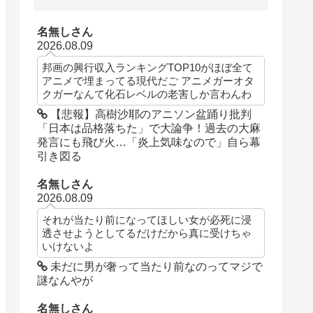
名無しさん
2026.08.09
邦画の興行収入ランキングTOP10がほぼ全て
アニメで埋まってる現代だご アニメガーオタ
クガーなんて化石レベルの老害しか言わんわ
【悲報】高樹沙耶のアニソン盆踊り批判
「日本は品格落ちた」で大論争！過去の大麻
発言にも飛び火…「炎上気味なので」自ら幕
引き図る
名無しさん
2026.08.09
それが当たり前になってほしい女が必死に浸
透させようとしてるだけだから真に受けちゃ
いけないよ
未だに男が奢って当たり前なのってマジで
謎なんやが
名無しさん