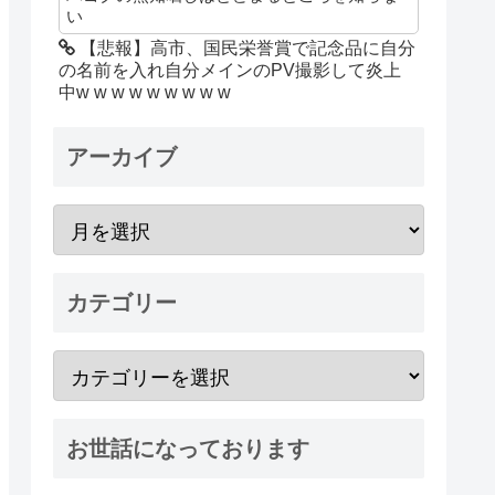
い
【悲報】高市、国民栄誉賞で記念品に自分
の名前を入れ自分メインのPV撮影して炎上
中w w w w w w w w w
アーカイブ
カテゴリー
お世話になっております