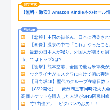
【無料・激安】Amazon Kindle本のセー
【悲報】中国の街並み、日本に汚染され
【画像】温泉の中で「これ」やったことあ
最新の日本人が減り、外国人が増えた街
市、ではトップ3は?
【衝撃】熊本空港、全国で最も米軍機が
ウクライナがモスクワに向けて初の弾道
【日向坂46】歴代のグループ在籍日数
【8/22開催】 「琵琶湖三市同時花火
高価チケットを購入した人達がSNS阿鼻叫喚
竹?由佳アナ ピタパンのお尻！！