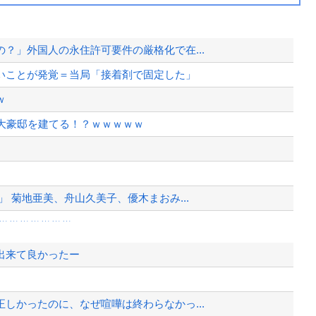
？」外国人の永住許可要件の厳格化で在...
いことが発覚＝当局「接着剤で固定した」
ｗ
大豪邸を建てる！？ｗｗｗｗｗ
 菊地亜美、舟山久美子、優木まおみ...
ｗｗｗｗｗｗｗ
今季第1号先制ソロホームラン！！！...
出来て良かったー
港になっていた
9人が判明ｗｗｗｗｗｗ
しかったのに、なぜ喧嘩は終わらなかっ...