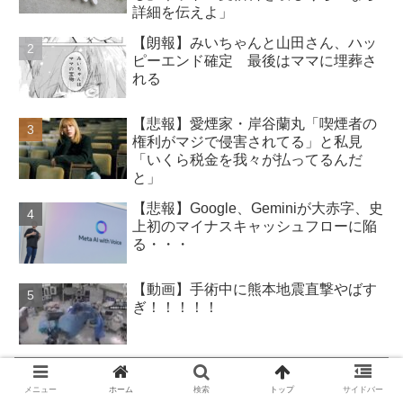
詳細を伝えよ」
【朗報】みいちゃんと山田さん、ハッ
ピーエンド確定 最後はママに埋葬さ
れる
【悲報】愛煙家・岸谷蘭丸「喫煙者の
権利がマジで侵害されてる」と私見
「いくら税金を我々が払ってるんだ
と」
【悲報】Google、Geminiが大赤字、史
上初のマイナスキャッシュフローに陥
る・・・
【動画】手術中に熊本地震直撃やばす
ぎ！！！！！
この記事が気に入ったら
いいね！しよう
メニュー
ホーム
検索
トップ
サイドバー