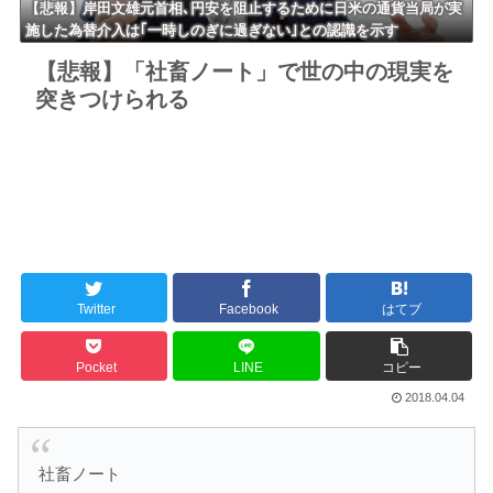
【悲報】岸田文雄元首相､円安を阻止するために日米の通貨当局が実
施した為替介入は｢一時しのぎに過ぎない｣との認識を示す
【悲報】「社畜ノート」で世の中の現実を
突きつけられる
Twitter
Facebook
はてブ
Pocket
LINE
コピー
2018.04.04
社畜ノート