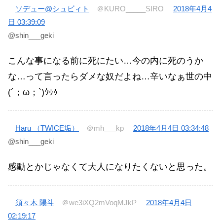
ソデュー@シュビィト
＠KURO_____SIRO
2018年4月4
日 03:39:09
@shin___geki
こんな事になる前に死にたい…今の内に死のうか
な…って言ったらダメな奴だよね…辛いなぁ世の中
(´；ω；`)ｳｩｩ
Haru （TWICE垢）
＠mh___kp
2018年4月4日 03:34:48
@shin___geki
感動とかじゃなくて大人になりたくないと思った。
須々木 陽斗
＠we3iXQ2mVoqMJkP
2018年4月4日
02:19:17