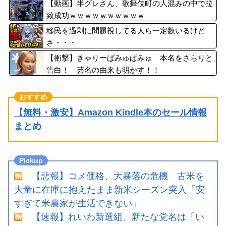
るくらいなら詳細を伝えよ」
【動画】半グレさん、歌舞伎町の人混みの中で拉
致成功ｗｗｗｗｗｗｗｗｗｗ
移民を過剰に問題視してる人ら一定数いるけど
さ・・・
【衝撃】きゃりーぱみゅぱみゅ 本名をさらりと
告白！ 芸名の由来も明かす！！
【無料・激安】Amazon Kindle本のセール情報
まとめ
【悲報】コメ価格、大暴落の危機 古米を
大量に在庫に抱えたまま新米シーズン突入「安
すぎて米農家が生活できない」
【速報】れいわ新選組、新たな党名は「い