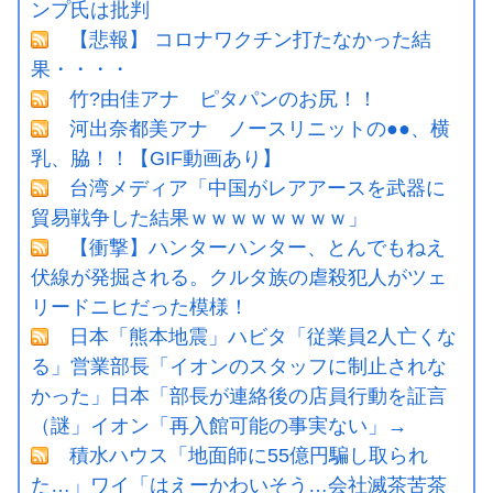
ンプ氏は批判
【悲報】 コロナワクチン打たなかった結
果・・・・
竹?由佳アナ ピタパンのお尻！！
河出奈都美アナ ノースリニットの●●、横
乳、脇！！【GIF動画あり】
台湾メディア「中国がレアアースを武器に
貿易戦争した結果ｗｗｗｗｗｗｗｗ」
【衝撃】ハンターハンター、とんでもねえ
伏線が発掘される。クルタ族の虐殺犯人がツェ
リードニヒだった模様！
日本「熊本地震」ハビタ「従業員2人亡くな
る」営業部長「イオンのスタッフに制止されな
かった」日本「部長が連絡後の店員行動を証言
（謎」イオン「再入館可能の事実ない」→
積水ハウス「地面師に55億円騙し取られ
た…」ワイ「はえーかわいそう…会社滅茶苦茶