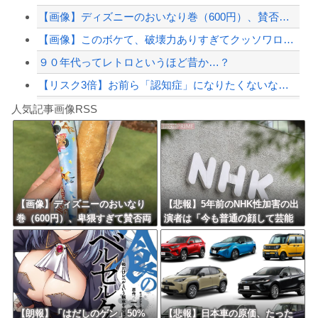
【画像】ディズニーのおいなり巻（600円）、賛否両論ｗｗｗｗｗｗｗｗｗ
【緊急速報】NYで警官が黒人男性の首を絞め、暴動第二波不可避へ
【画像】このボケて、破壊力ありすぎてクッソワロタｗｗｗｗｗｗｗｗｗ
９０年代ってレトロというほど昔か…？
【リスク3倍】お前ら「認知症」になりたくないなら酒をやめろ
Powered by livedoor 相互RSS
【動画】両方馬鹿（笑）ミニストップでトラックと衝突したドラレコが（ノ∇`）
人気記事画像RSS
白石「あ、あきら様……？」あきら「……白石」
8/4のニュース
日本旅行キャンセルすべきか…1万年ぶり史上最大級の火山の兆し＝韓国の反応
更新中止のお知らせ
【画像】ディズニーのおいなり
【悲報】5年前のNHK性加害の出
巻（600円）、卑猥すぎて賛否両
演者は「今も普通の顔して芸能
海外「おめでとうタキ！」リヴァプール南野がバースデーゴール！！
論ｗｗｗｗｗｗｗｗｗ
活動してる」ネット「受信料を
取るくらいなら詳細を伝えよ」
Powered by livedoor 相互RSS
【朗報】「はだしのゲン」50%
【悲報】日本車の原価、たった