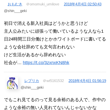
おもむき
＠omomuki_umilove
2018年4月4日 02:50:43
@shin___geki
初日で消える新入社員はどうかと思うけど
主人公みたいに頑張って働いているような人なら1
日24時間三日分働けとかホワイトボードに書いてる
ような会社辞めても文句言われない
けど生活があるから辞めれない
社会が…
https://t.co/3zxnxKN8hk
レプリカ
＠wt5161532
2018年4月4日 01:56:19
@shin___geki
でもこれ見てるのって見る余裕のある人で、作中の
ような余裕の無い人見れてないんじゃないかな