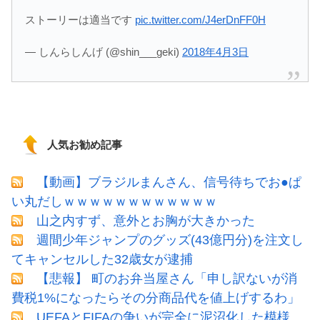
ストーリーは適当です
pic.twitter.com/J4erDnFF0H
— しんらしんげ (@shin___geki)
2018年4月3日
人気お勧め記事
【動画】ブラジルまんさん、信号待ちでお●ぱ
い丸だしｗｗｗｗｗｗｗｗｗｗｗｗ
山之内すず、意外とお胸が大きかった
週間少年ジャンプのグッズ(43億円分)を注文し
てキャンセルした32歳女が逮捕
【悲報】 町のお弁当屋さん「申し訳ないが消
費税1%になったらその分商品代を値上げするわ」
UEFAとFIFAの争いが完全に泥沼化した模様、