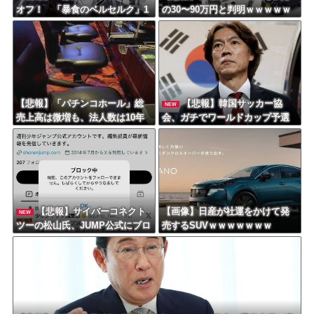
オフ！ 「暴食のベルセルク」1
の30〜90万円と判明ｗｗｗｗｗ
4巻無料ｗｗｗｗｗｗ
ｗｗｗｗｗｗ
【悲報】「パチンコホール」総
【悲報】韓国サッカー協
NEW
売上高は微増も、法人数は10年
会、ガチでワールドカップ予選
間で半減 黒字企業割合は5年ぶ
での審判への性接待がバレ大炎
りに7割超え
上大騒ぎにｗｗｗｗｗｗｗｗ
【悲報】サイバーコネクト
【画像】日産が社運をかけて発
NEW
ツーの松山氏、JUMP公式にブロ
売するSUVｗｗｗｗｗｗｗ
ックされるｗｗｗｗｗｗｗｗｗ
ｗｗ