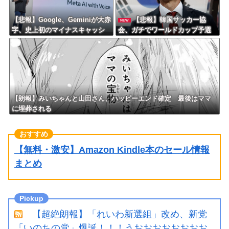
【悲報】Google、Geminiが大赤
【悲報】韓国サッカー協
NEW
字、史上初のマイナスキャッシ
会、ガチでワールドカップ予選
ュフローに陥る・・・
での審判への性接待がバレ大炎
上大騒ぎにｗｗｗｗｗｗｗｗ
【朗報】みいちゃんと山田さん、ハッピーエンド確定 最後はママ
に埋葬される
【無料・激安】Amazon Kindle本のセール情報
まとめ
【超絶朗報】「れいわ新選組」改め、新党
「いのちの党」爆誕！！！うおおおおおおおお