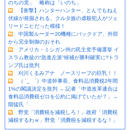
のちの党」 略称は「いのち」
【衝撃】ハンターハンター、とんでもねえ
伏線が発掘される。クルタ族の虐殺犯人がツェ
リードニヒだった模様！
中国製ルーター20機種にバックドア、外部
から完全制御のおそれ
アメリカ・ミシガン州の民主党予備選挙 イ
スラム教徒の“急進左派”候補が勝利確実に?トラ
ンプ氏は批判
刈川くるみアナ ノースリーブの巨乳！！
（ ´_ゝ`）中道幹事長、食料品消費税2年間
1%の閣議決定を批判 → 記者「中道改革連合は
食料品消費税ゼロを公約に掲げていたが？」→
階猛氏「
野党「消費税を減税しろ！」政府「消費税
減税するわｗ」野党「消費税を減税するな！」