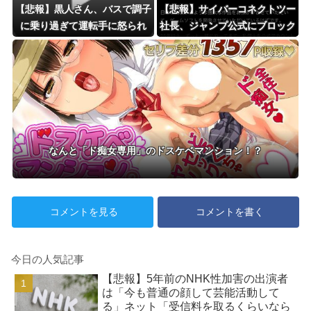
【悲報】黒人さん、バスで調子
【悲報】サイバーコネクトツー
に乗り過ぎて運転手に怒られ
社長、ジャンプ公式にブロック
る。お前らの想像の1.2倍怒ら
されるｗｗｗｗ
れるｗｗｗｗ
なんと「ド痴女専用」のドスケベマンション！？
コメントを見る
コメントを書く
今日の人気記事
【悲報】5年前のNHK性加害の出演者
は「今も普通の顔して芸能活動して
る」ネット「受信料を取るくらいなら