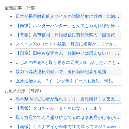
最新記事（外部）
日本が長距離巡航ミサイルの試験発射に成功！北朝鮮が激怒「日本が戦争国家になろうと...
【衝撃】ハンターハンター、とんでもねえ伏線が発掘される。クルタ族の虐殺犯人がツェ...
【悲報】高市首相、日銀総裁に前代未聞の「国債買い入れ」を要請
スペースXのロケット残骸、月面に衝突か…ファルコン9の上段！
【画像】田中みな実さん、妊娠中とは思えないヒール姿で登場してしまう
いじめの主犯Aと取り巻きの元友人B。話したいことがあると言って先生含めた話し合い...
暴力行為法違反の疑いで、毎日新聞記者を逮捕
上原浩治さん「7イニング制もドームも反対。球児の生の声を聞け！」
【画像】24歳の人妻さん、露天風呂で撮られるｗｗｗｗｗｗｗｗｗｗｗｗｗｗｗｗｗ
お勧め記事（外部）
熊本県内で◯◯者が現れまくり、通報頻発！災害支援にも悪影響が及んでしまう…
【衝撃】中国製ルーター20機種にバックドア発見！ ネットに繋ぐだけで35秒ごとに...
【悲報】クロちゃん、まともになってしまう
（ ´_ゝ`）中道幹事長、食料品消費税2年間1%の閣議決定を批判 → 記者「中道...
取り放題でてんこ盛りにしてるのはまあ見かけるが持ち帰りはなしでしょう、、、
【悲報】嫁に15年間嘘つかれてて心が壊れてるから相手してくれ
【画像】キズナアイが今年で10周年ってマジ？wwwwwwwwwwwwwwwww
【配信者】「金バエ」のSNS更新が1週間途絶え、様々な憶測が飛び交う。1週間ぶり...