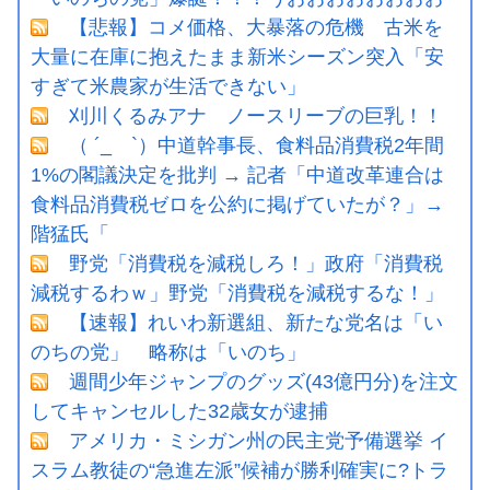
【悲報】コメ価格、大暴落の危機 古米を
大量に在庫に抱えたまま新米シーズン突入「安
すぎて米農家が生活できない」
刈川くるみアナ ノースリーブの巨乳！！
（ ´_ゝ`）中道幹事長、食料品消費税2年間
1%の閣議決定を批判 → 記者「中道改革連合は
食料品消費税ゼロを公約に掲げていたが？」→
階猛氏「
野党「消費税を減税しろ！」政府「消費税
減税するわｗ」野党「消費税を減税するな！」
【速報】れいわ新選組、新たな党名は「い
のちの党」 略称は「いのち」
週間少年ジャンプのグッズ(43億円分)を注文
してキャンセルした32歳女が逮捕
アメリカ・ミシガン州の民主党予備選挙 イ
スラム教徒の“急進左派”候補が勝利確実に?トラ