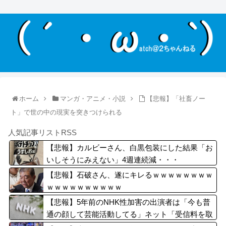
ホーム
マンガ・アニメ・小説
【悲報】「社畜ノー
ト」で世の中の現実を突きつけられる
人気記事リストRSS
【悲報】カルビーさん、白黒包装にした結果「お
いしそうにみえない」4週連続減・・・
【悲報】石破さん、遂にキレるｗｗｗｗｗｗｗｗ
ｗｗｗｗｗｗｗｗｗｗ
【悲報】5年前のNHK性加害の出演者は「今も普
通の顔して芸能活動してる」ネット「受信料を取