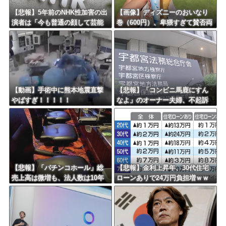
【悲報】5年前のNHK性加害の出
【画像】ディズニーのおいなり
演者は「今も普通の顔して芸能
巻（600円）、卑猥すぎて賛否両
活動してる」ネット「受信料を
論ｗｗｗｗｗｗｗｗｗ
取るくらいなら詳細を伝えよ」
【動画】手術中に熊本地震直撃
【悲報】「コンビニ馬鹿にすん
やばすぎ！！！！！
なよ」のオーナー夫婦、不起訴
ｗｗｗｗｗｗｗｗ
【悲報】「パチンコホール」総
【悲報】金利上昇年、30代住宅
売上高は微増も、法人数は10年
ローンありで24万円負担増ｗｗ
間で半減 黒字企業割合は5年ぶ
ｗｗｗｗｗｗｗｗｗｗ
りに7割超え