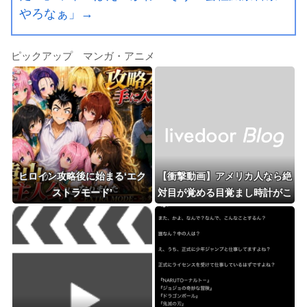
やろなぁ」→
ピックアップ マンガ・アニメ
ヒロイン攻略後に始まる‘エク
【衝撃動画】アメリカ人なら絶
ストラモード’
対目が覚める目覚まし時計がこ
ちら…凄すぎる…