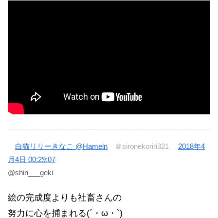
白猫リリーきなこ @Hameln
＠sironekoriri321
2018年4
月4日 00:29:07
@shin___geki
絵の完成度よりも社畜さんの
努力に心を捕まれる(´・ω・`)