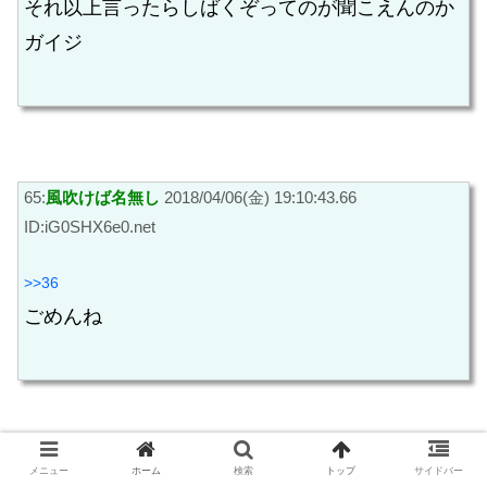
それ以上言ったらしばくぞってのが聞こえんのか
ガイジ
65:
風吹けば名無し
2018/04/06(金) 19:10:43.66
ID:iG0SHX6e0.net
>>36
ごめんね
37:
風吹けば名無し
2018/04/06(金) 19:04:22.55
メニュー
ホーム
検索
トップ
サイドバー
ID:gDawimKCd.net