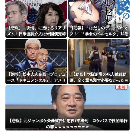
って」
【悲報】「友情」に透けるリアリ
【朗報】「はだしのゲン」50%オ
ズム！日米協調介入は米国債売却
フ！ 「暴食のベルセルク」14巻
を回避するためだったｗｗｗｗｗ
無料ｗｗｗｗｗｗ
ｗｗ
【朗報】松本人志企画・プロデュ
【動画】大阪府警の犯人射殺動
ース『ドキュメンタル』、アメリ
画、全く撃ち殺す必要なかったｗ
カで初の制作が決定！ 海外タイ
ｗｗｗｗｗｗｗｗｗｗ
トル『LOL』として世界25ヶ国・
地域で展開
【悲報】元ジャンポケ斉藤被告に懲役7年求刑 ロケバスで性的暴行
の罪ｗｗｗｗｗｗｗｗｗ