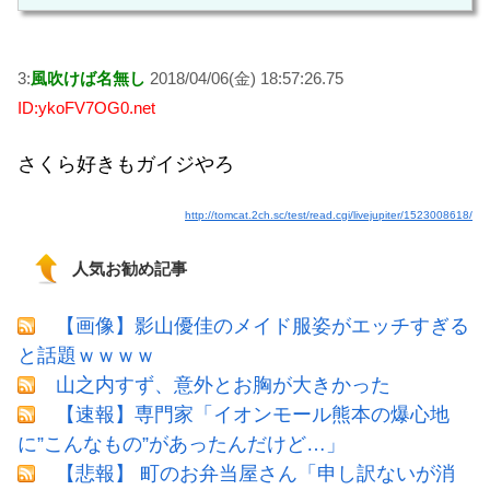
3:
風吹けば名無し
2018/04/06(金) 18:57:26.75
ID:ykoFV7OG0.net
さくら好きもガイジやろ
http://tomcat.2ch.sc/test/read.cgi/livejupiter/1523008618/
人気お勧め記事
【画像】影山優佳のメイド服姿がエッチすぎる
と話題ｗｗｗｗ
山之内すず、意外とお胸が大きかった
【速報】専門家「イオンモール熊本の爆心地
に”こんなもの”があったんだけど…」
【悲報】 町のお弁当屋さん「申し訳ないが消