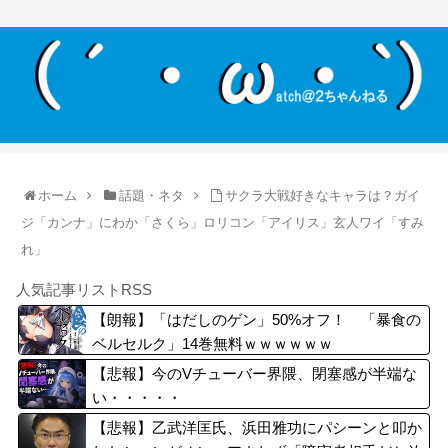
ホーム
話題・ネタ
サクラ大戦好きなキャラは？ガイ
ジ「カンナ」にわか「さくら」ロリコン「アイリス」玄人ワイ「すみ
れ」
人気記事リストRSS
【朗報】「はだしのゲン」50%オフ！ 「暴食の
ベルセルク」14巻無料ｗｗｗｗｗｗ
【悲報】今のVチューバー界隈、閉塞感が半端な
い・・・・・
【悲報】乙武洋匡氏、浜田雅功にパシーンと叩か