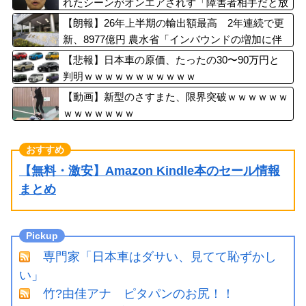
れたシーンがオンエアされず「障害者相手だと放
送されなくなる。俺、逆差別だと思って」
【朗報】26年上半期の輸出額最高 2年連続で更
新、8977億円 農水省「インバウンドの増加に伴
い、日本食の認知度が向上」
【悲報】日本車の原価、たったの30〜90万円と
判明ｗｗｗｗｗｗｗｗｗｗｗ
【動画】新型のさすまた、限界突破ｗｗｗｗｗｗ
ｗｗｗｗｗｗｗ
【無料・激安】Amazon Kindle本のセール情報
まとめ
専門家「日本車はダサい、見てて恥ずかし
い」
竹?由佳アナ ピタパンのお尻！！