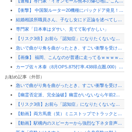
【速報】専門家「イオンモール熊本の爆心地に”こんなもの”があったんだけど…」
【衝撃】 中国製ルーター20機種にバックドア発見！ ネットに繋ぐだけで35秒ごと...
結婚相談所職員さん、子なし女にド正論を述べてしまう…
専門家「日本車はダサい、見てて恥ずかしい」
【リスク3倍】お前ら「認知症」になりたくないなら酒をやめろ
急いで曲がり角を曲がったとき、すごい衝撃を受けてリアルに2ｍくらいふっとんだ
【画像】 福岡、こんなのが普通に走ってるｗｗｗｗｗｗｗｗｗｗｗｗｗｗｗｗｗｗｗｗ...
カープ佐々木泰（8月OPS.875打率.438得点圏.000）←1番に置いた方が...
クマが害獣扱いされる風潮にドラマ脚本家が不快感、「何度もクマに会ったことがあるけ...
お勧め記事（外部）
急いで曲がり角を曲がったとき、すごい衝撃を受けてリアルに2ｍくらいふっとんだ
【画像】髪型が完全に『鬼頭』な女キャラwwwwww
【幽霊否定派、完全論破】幽霊がいないなら午前2時に一人で墓石を木刀で叩き割れるよ...
【衝撃】中国製ルーター20機種にバックドア発見！ ネットに繋ぐだけで35秒ごとに...
【リスク3倍】お前ら「認知症」になりたくないなら酒をやめろ
【草】アル中「水飲みたくない！」 グラス「はい転倒」
【動画】両方馬鹿（笑）ミニストップでトラックと衝突したドラレコが（ノ∇`）
【配信者】「金バエ」のSNS更新が1週間途絶え、様々な憶測が飛び交う。1週間ぶり...
【動画】駅構内のスピーカーから強烈な下ネタ音声が垂れ流される 全乗客困惑の音声が...
【緊急速報】NYで警官が黒人男性の首を絞め、暴動第二波不可避へ