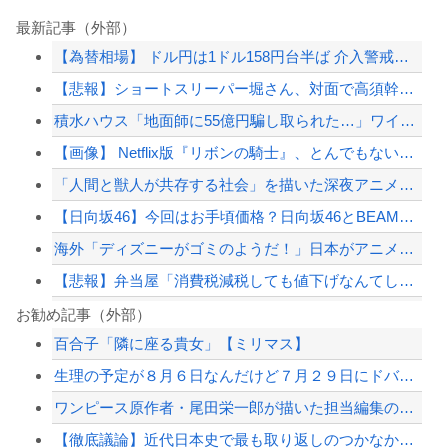
最新記事（外部）
【為替相場】 ドル円は1ドル158円台半ば 介入警戒をしつつ円売りが続行
【悲報】ショートスリーパー堀さん、対面で高須幹弥にブチギレるｗｗｗｗ
積水ハウス「地面師に55億円騙し取られた…」ワイ「はえーかわいそう…会社滅茶苦茶...
【画像】 Netflix版『リボンの騎士』、とんでもない事になるｗｗｗｗｗ
「人間と獣人が共存する社会」を描いた深夜アニメに喫煙、違法薬物の連想シーンも…視...
【日向坂46】今回はお手頃価格？日向坂46とBEAMSのコラボが決定！！
海外「ディズニーがゴミのようだ！」日本がアニメ化した米人気SF作品に絶賛の声が殺...
【悲報】弁当屋「消費税減税しても値下げなんてしないよ」
ロシア、ウクライナの大規模通販倉庫を攻撃…ワイルドベリーズへの報復！
お勧め記事（外部）
百合子「隣に座る貴女」【ミリマス】
被災地・熊本、泥酔者の通報が止まらず県警が異例のお願い
生理の予定が８月６日なんだけど７月２９日にドバッと鮮血でたから生理かな？って思っ...
日本の商船が中国に臨検された場合は「台湾軍が対応」と台湾軍トップ！
ワンピース原作者・尾田栄一郎が描いた担当編集の似顔絵「ムダに東大卒」
万年赤字のインドネシア新幹線。負債を埋めるため政府が過半数の株式を引き受ける
【徹底議論】近代日本史で最も取り返しのつかなかった失敗って何？
【配信者】「金バエ」のSNS更新が1週間途絶え、様々な憶測が飛び交う。1週間ぶり...