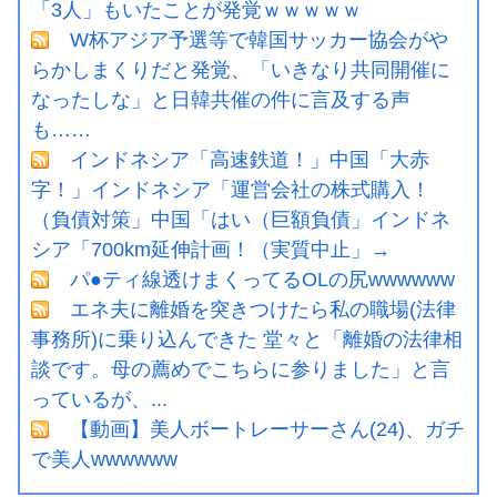
「3人」もいたことが発覚ｗｗｗｗｗ
W杯アジア予選等で韓国サッカー協会がや
らかしまくりだと発覚、「いきなり共同開催に
なったしな」と日韓共催の件に言及する声
も……
インドネシア「高速鉄道！」中国「大赤
字！」インドネシア「運営会社の株式購入！
（負債対策」中国「はい（巨額負債」インドネ
シア「700km延伸計画！（実質中止」→
パ●ティ線透けまくってるOLの尻wwwwww
エネ夫に離婚を突きつけたら私の職場(法律
事務所)に乗り込んできた 堂々と「離婚の法律相
談です。母の薦めでこちらに参りました」と言
っているが、...
【動画】美人ボートレーサーさん(24)、ガチ
で美人wwwwww