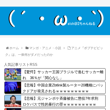
ホーム
マンガ・アニメ・小説
アニメ『ポプテピピッ
ク』は、一体何がダメだったのか
人気記事リストRSS
【驚愕】サッカー王国ブラジルで進むサッカー離
れ 36％が「関心なし」
【悲報】中国企業Zbtlink製ルーター20機種にバッ
クドアが発見されるｗｗｗｗｗｗｗｗｗ
【悲報】元ジャンポケ斉藤被告に懲役7年求刑
ロケバスで性的暴行の罪ｗｗｗｗｗｗｗｗｗ