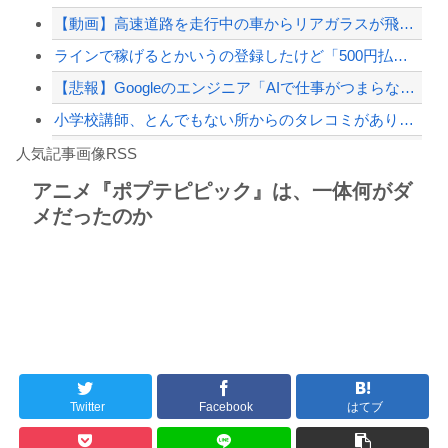
【動画】高速道路を走行中の車からリアガラスが飛んでくる事故(ﾟoﾟ)
【緊急速報】NYで警官が黒人男性の首を絞め、暴動第二波不可避へ
ラインで稼げるとかいうの登録したけど「500円払え」だって
【悲報】Googleのエンジニア「AIで仕事がつまらなくなった」
小学校講師、とんでもない所からのタレコミがあり児童ポルノ禁止法違反で逮捕
Powered by livedoor 相互RSS
【悲報】最近のRPG、『宿屋』の存在意義が薄い
人気記事画像RSS
【悲報】隣家の室外機、限界突破ｗｗｗｗｗｗｗ （※画像あり）
アニメ『ポプテピピック』は、一体何がダ
メだったのか
8/4のニュース
日本旅行キャンセルすべきか…1万年ぶり史上最大級の火山の兆し＝韓国の反応
更新中止のお知らせ
海外「おめでとうタキ！」リヴァプール南野がバースデーゴール！！
Twitter
Facebook
はてブ
Powered by livedoor 相互RSS