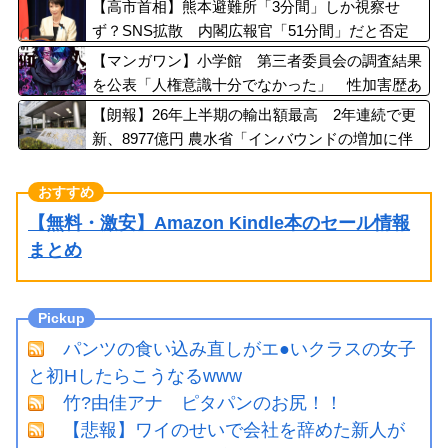
【高市首相】熊本避難所「3分間」しか視察せ
ず？SNS拡散 内閣広報官「51分間」だと否定
【マンガワン】小学館 第三者委員会の調査結果
を公表「人権意識十分でなかった」 性加害歴あ
る漫画家を別名義で起用
【朗報】26年上半期の輸出額最高 2年連続で更
新、8977億円 農水省「インバウンドの増加に伴
い、日本食の認知度が向上」
【無料・激安】Amazon Kindle本のセール情報
まとめ
パンツの食い込み直しがエ●いクラスの女子
と初Hしたらこうなるwww
竹?由佳アナ ピタパンのお尻！！
【悲報】ワイのせいで会社を辞めた新人が