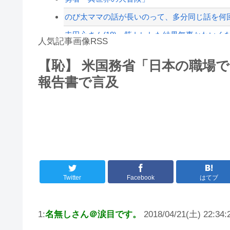
のび太ママの話が長いのって、多分同じ話を何
寺田心さん(18)、筋トレした結果無事かわいく
人気記事画像RSS
【動画】これはお見事。中国重慶市で珍しい事
【恥】 米国務省「日本の職場
インフルエンサー、Xの誹謗中傷により自殺→記
報告書で言及
8/4のニュース
日本旅行キャンセルすべきか…1万年ぶり史上
更新中止のお知らせ
海外「おめでとうタキ！」リヴァプール南野が
Twitter
Facebook
はてブ
1:
名無しさん＠涙目です。
2018/04/21(土) 22:34: