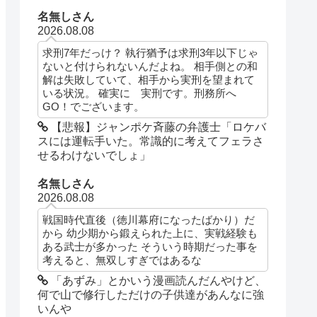
名無しさん
2026.08.08
求刑7年だっけ？ 執行猶予は求刑3年以下じゃ
ないと付けられないんだよね。 相手側との和
解は失敗していて、相手から実刑を望まれて
いる状況。 確実に 実刑です。刑務所へ
GO！でございます。
【悲報】ジャンポケ斉藤の弁護士「ロケバ
スには運転手いた。常識的に考えてフェラさ
せるわけないでしょ」
名無しさん
2026.08.08
戦国時代直後（徳川幕府になったばかり）だ
から 幼少期から鍛えられた上に、実戦経験も
ある武士が多かった そういう時期だった事を
考えると、無双しすぎではあるな
「あずみ」とかいう漫画読んだんやけど、
何で山で修行しただけの子供達があんなに強
いんや