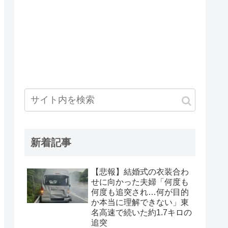
新着記事
【悲報】結婚式の衣装合わ
せに向かった夫婦「何度も
何度も追突され…何が目的
か本当に理解できない」東
名高速で続いた約1.7キロの
追突