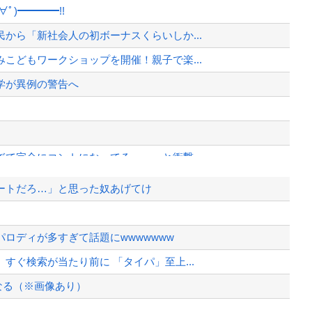
ﾟ)━━━━!!
から「新社会人の初ボーナスくらいしか...
こどもワークショップを開催！親子で楽...
学が異例の警告へ
て完全にコントになってる……」と衝撃...
「従業員の避難誘導の証言が複数」イ...
ートだろ…」と思った奴あげてけ
た。そして数年後、因果応報を思わせる...
バッグSPで囲まれた壇上でスピーチす...
ロディが多すぎて話題にwwwwwww
かあんまり「羨ましい」と感じない理由
ぐ検索が当たり前に 「タイパ」至上...
、様々な憶測が飛び交う。1週間ぶり...
なる（※画像あり）
、暴動第二波不可避へ