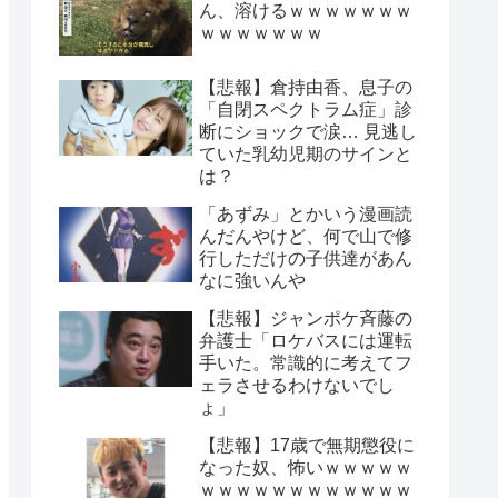
ん、溶けるｗｗｗｗｗｗｗ
ｗｗｗｗｗｗｗ
【悲報】倉持由香、息子の
「自閉スペクトラム症」診
断にショックで涙… 見逃し
ていた乳幼児期のサインと
は？
「あずみ」とかいう漫画読
んだんやけど、何で山で修
行しただけの子供達があん
なに強いんや
【悲報】ジャンポケ斉藤の
弁護士「ロケバスには運転
手いた。常識的に考えてフ
ェラさせるわけないでし
ょ」
【悲報】17歳で無期懲役に
なった奴、怖いｗｗｗｗｗ
ｗｗｗｗｗｗｗｗｗｗｗｗ