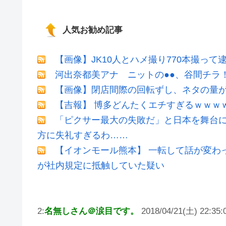
人気お勧め記事
【画像】JK10人とハメ撮り770本撮って
河出奈都美アナ ニットの●●、谷間チラ
【画像】閉店間際の回転ずし、ネタの量
【吉報】 博多どんたくエチすぎるｗｗｗ
「ピクサー最大の失敗だ」と日本を舞台
方に失礼すぎるわ……
【イオンモール熊本】 一転して話が変わ
が社内規定に抵触していた疑い
2:
名無しさん＠涙目です。
2018/04/21(土) 22:35:0