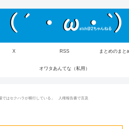
X
RSS
まとめのまと
オワタあんてな（私用）
職場ではセクハラが横行している」 人権報告書で言及