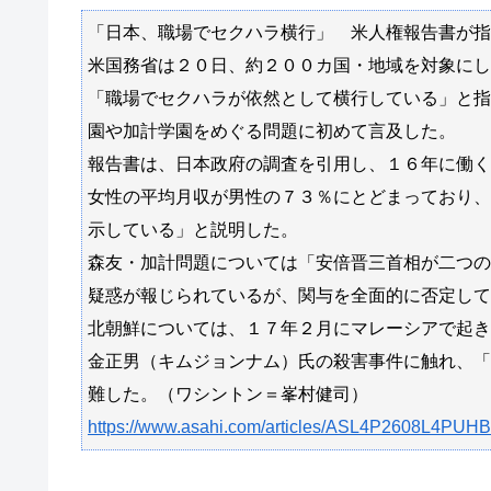
「日本、職場でセクハラ横行」 米人権報告書が指
米国務省は２０日、約２００カ国・地域を対象にし
「職場でセクハラが依然として横行している」と指
園や加計学園をめぐる問題に初めて言及した。
報告書は、日本政府の調査を引用し、１６年に働く
女性の平均月収が男性の７３％にとどまっており、
示している」と説明した。
森友・加計問題については「安倍晋三首相が二つの
疑惑が報じられているが、関与を全面的に否定して
北朝鮮については、１７年２月にマレーシアで起き
金正男（キムジョンナム）氏の殺害事件に触れ、「
難した。（ワシントン＝峯村健司）
https://www.asahi.com/articles/ASL4P2608L4PUHB