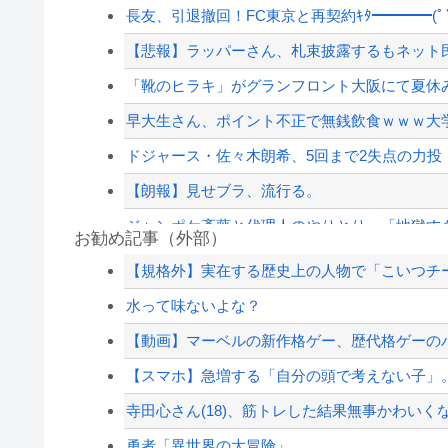
長友、引退撤回！FC東京と再契約ｷﾀ━━━━(ﾟ∀
【悲報】ラッパーさん、札束披露するもネット民
「靴のヒラキ」がグランフロント大阪にて夏休み
早大生さん、ポイント不正で無銭飲食ｗｗｗ大
ドジャース・佐々木朗希、5回まで2失点の力投
【朗報】見せブラ、流行る。
ジャンポケ斎藤と代理人のやりとり、「地獄すぎ
お勧め記事（外部）
【イオンモール熊本】 一転して話が変わってくる
【規格外】実在する歴史上の人物で「こいつチ
飲み屋でケンカした相手をコロした男の弁護をし
水って味ないよな？
パさん「平和を願う式典なのに防弾ガラスと防弾
【動画】マーベルの新作格ゲー、歴代格ゲーのパ
イーロン・マスク←世界一の金持ちなのになん
【スマホ】急増する「自分の頭で考えない子」。す
【配信者】「金バエ」のSNS更新が1週間途絶え
寺田心さん(18)、筋トレした結果無事かわいく
【緊急速報】NYで警官が黒人男性の首を絞め
勇者「異世界の大冒険」