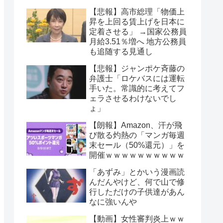
【悲報】高市総理「物価上
昇を上回る賃上げを日本に
定着させる」 →国家公務員
月給3.51％増へ 地方公務員
も追随する見通し
【悲報】ジャンポケ斉藤の
弁護士「ロケバスには運転
手いた。常識的に考えてフ
ェラさせるわけないでし
ょ」
【朗報】Amazon、汗が飛
び散る灼熱の「マンガ毎週
末セール（50%還元）」を
開催ｗｗｗｗｗｗｗｗｗｗ
「あずみ」とかいう漫画読
んだんやけど、何で山で修
行しただけの子供達があん
なに強いんや
【動画】女性審判炎上ｗｗ