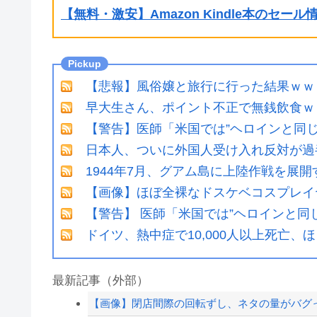
【無料・激安】Amazon Kindle本のセー
【悲報】風俗嬢と旅行に行った結果ｗｗ
早大生さん、ポイント不正で無銭飲食ｗ
【警告】医師「米国では”ヘロインと同
日本人、ついに外国人受け入れ反対が過
1944年7月、グアム島に上陸作戦を展
【画像】ほぼ全裸なドスケベコスプレイ
【警告】 医師「米国では”ヘロインと同
ドイツ、熱中症で10,000人以上死亡、
最新記事（外部）
【画像】閉店間際の回転ずし、ネタの量がバグ