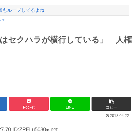
回もループしてるよね
なる
故が撮影される。
Powered by livedoor 相互RSS
ではセクハラが横行している」 人権
者「これ、インプレゾンビが誹謗中傷の...
最大級の火山の兆し＝韓国の反応
バースデーゴール！！
Pocket
LINE
コピー
2018.04.22
Powered by livedoor 相互RSS
27.70 ID:ZPELu5030●.net