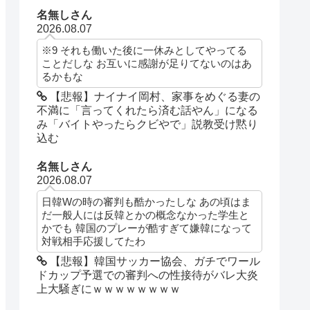
名無しさん
2026.08.07
※9 それも働いた後に一休みとしてやってる
ことだしな お互いに感謝が足りてないのはあ
るかもな
【悲報】ナイナイ岡村、家事をめぐる妻の
不満に「言ってくれたら済む話やん」になる
み「バイトやったらクビやで」説教受け黙り
込む
名無しさん
2026.08.07
日韓Wの時の審判も酷かったしな あの頃はま
だ一般人には反韓とかの概念なかった学生と
かでも 韓国のプレーが酷すぎて嫌韓になって
対戦相手応援してたわ
【悲報】韓国サッカー協会、ガチでワール
ドカップ予選での審判への性接待がバレ大炎
上大騒ぎにｗｗｗｗｗｗｗｗ