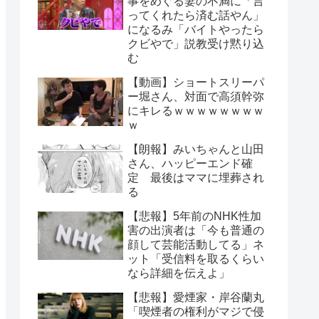
事をめぐる妻の不満に「言
ってくれたら済む話やん」
になるみ「バイトやったら
クビやで」説教受け黙り込
む
【動画】ショートスリーパ
ー堀さん、対面で高須幹弥
にキレるｗｗｗｗｗｗｗｗ
ｗ
【朗報】みいちゃんと山田
さん、ハッピーエンド確
定 最後はママに埋葬され
る
【悲報】5年前のNHK性加
害の出演者は「今も普通の
顔して芸能活動してる」ネ
ット「受信料を取るくらい
なら詳細を伝えよ」
【悲報】愛煙家・岸谷蘭丸
「喫煙者の権利がマジで侵