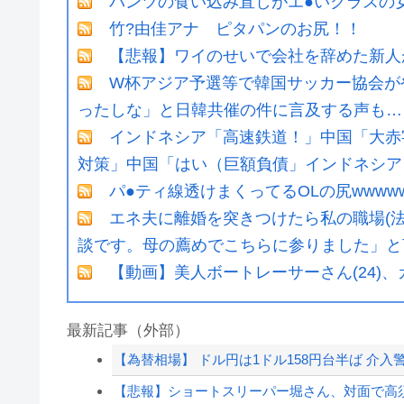
パンツの食い込み直しがエ●いクラスの女
竹?由佳アナ ピタパンのお尻！！
【悲報】ワイのせいで会社を辞めた新人
W杯アジア予選等で韓国サッカー協会が
ったしな」と日韓共催の件に言及する声も…
インドネシア「高速鉄道！」中国「大赤
対策」中国「はい（巨額負債」インドネシア「
パ●ティ線透けまくってるOLの尻wwww
エネ夫に離婚を突きつけたら私の職場(法
談です。母の薦めでこちらに参りました」と言
【動画】美人ボートレーサーさん(24)、
最新記事（外部）
【為替相場】 ドル円は1ドル158円台半ば 介
【悲報】ショートスリーパー堀さん、対面で高