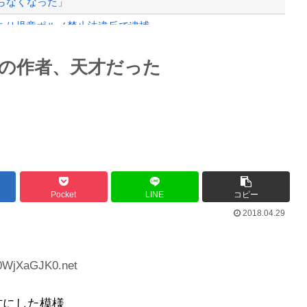
まらなくなった」
あり児童ポルノ禁止法違反で逮捕
い
Powered by livedoor 相互RSS
の作者、天才だった
 （※画像あり）
最大級の火山の兆し＝韓国の反応
バースデーゴール！！
Pocket
LINE
コピー
2018.04.29
Powered by livedoor 相互RSS
:0WjXaGJK0.net
方にした模様