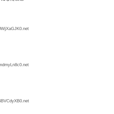
:0WjXaGJK0.net
:mdmyLn8c0.net
:4BVCdyXB0.net