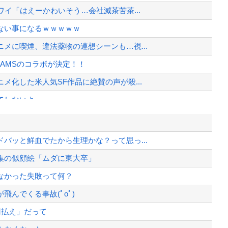
イ「はえーかわいそう…会社滅茶苦茶...
でもない事になるｗｗｗｗｗ
メに喫煙、違法薬物の連想シーンも…視...
EAMSのコラボが決定！！
化した米人気SF作品に絶賛の声が殺...
てしないよ」
ワイルドベリーズへの報復！
異例のお願い
バッと鮮血でたから生理かな？って思っ...
が対応」と台湾軍トップ！
集の似顔絵「ムダに東大卒」
ため政府が過半数の株式を引き受ける
なかった失敗って何？
、様々な憶測が飛び交う。1週間ぶり...
んでくる事故(ﾟoﾟ)
、暴動第二波不可避へ
円払え」だって