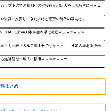
ドカップ予選での審判への性接待がバレ大炎上大騒ぎにｗｗｗ
強や知識に投資してきた人ほど絶望の時代の幕開け」
ICHA」1万4400本を熊本県に発送ｗｗｗｗｗｗｗ
査結果を公表「人権意識十分でなかった」 性加害歴ある漫画
する無神経な一般人に憤慨ｗｗｗｗｗｗｗ
ル情報まとめ