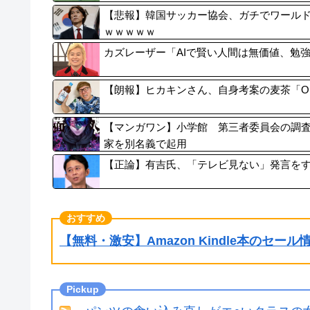
【悲報】韓国サッカー協会、ガチでワール
ｗｗｗｗｗ
カズレーザー「AIで賢い人間は無価値、勉
【朗報】ヒカキンさん、自身考案の麦茶「ON
【マンガワン】小学館 第三者委員会の調
家を別名義で起用
【正論】有吉氏、「テレビ見ない」発言を
【無料・激安】Amazon Kindle本のセー