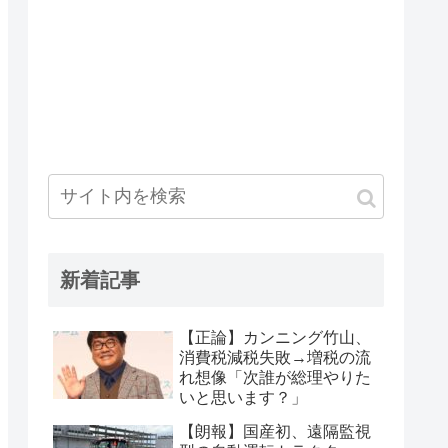
新着記事
【正論】カンニング竹山、
消費税減税失敗→増税の流
れ想像「次誰が総理やりた
いと思います？」
【朗報】国産初、遠隔監視