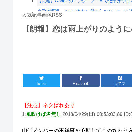
【悲報】Googleのエンジニア「AIで仕事がつ
小学校講師、とんでもない所からのタレコミが
人気記事画像RSS
【悲報】最近のRPG、『宿屋』の存在意義が薄
【朗報】恋は雨上がりのように
【悲報】隣家の室外機、限界突破ｗｗｗｗｗｗｗ
8/4のニュース
日本旅行キャンセルすべきか…1万年ぶり史上
更新中止のお知らせ
海外「おめでとうタキ！」リヴァプール南野が
Twitter
Facebook
はてブ
【注意】ネタばれあり
1:
風吹けば名無し
2018/04/29(日) 00:53:03.89 ID
山〇メンバーの不祥事を予期してこの終わり