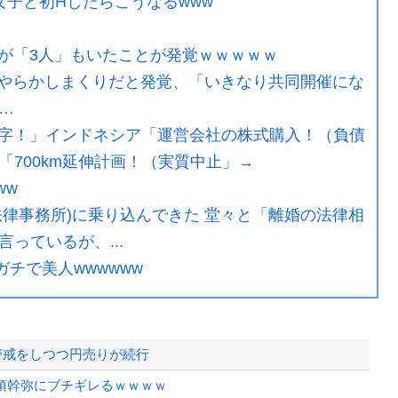
子と初Hしたらこうなるwww
が「3人」もいたことが発覚ｗｗｗｗｗ
やらかしまくりだと発覚、「いきなり共同開催にな
…
字！」インドネシア「運営会社の株式購入！（負債
700km延伸計画！（実質中止」→
ww
律事務所)に乗り込んできた 堂々と「離婚の法律相
っているが、...
ガチで美人wwwwww
入警戒をしつつ円売りが続行
須幹弥にブチギレるｗｗｗｗ