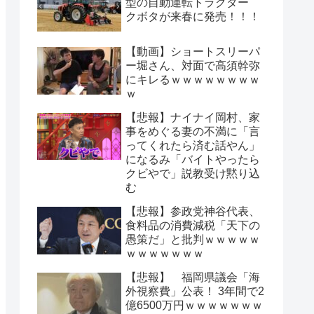
型の自動運転トラクター
クボタが来春に発売！！！
【動画】ショートスリーパ
ー堀さん、対面で高須幹弥
にキレるｗｗｗｗｗｗｗｗ
ｗ
【悲報】ナイナイ岡村、家
事をめぐる妻の不満に「言
ってくれたら済む話やん」
になるみ「バイトやったら
クビやで」説教受け黙り込
む
【悲報】参政党神谷代表、
食料品の消費減税「天下の
愚策だ」と批判ｗｗｗｗｗ
ｗｗｗｗｗｗｗ
【悲報】 福岡県議会「海
外視察費」公表！ 3年間で2
億6500万円ｗｗｗｗｗｗｗ