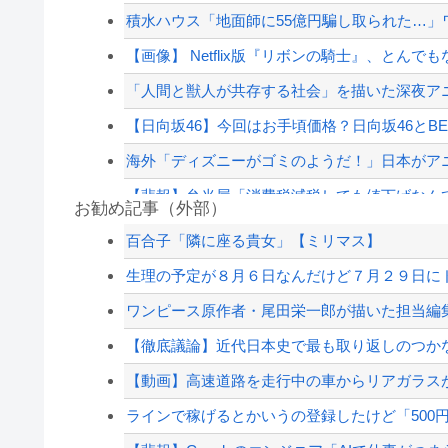
積水ハウス「地面師に55億円騙し取られた…」ワ
【画像】 Netflix版『リボンの騎士』、とん
「人間と獣人が共存する社会」を描いた深夜アニ
【日向坂46】今回はお手頃価格？日向坂46とB
海外「ディズニーがゴミのようだ！」日本がアニメ
【悲報】弁当屋「消費税減税しても値下げなん
お勧め記事（外部）
ロシア、ウクライナの大規模通販倉庫を攻撃…
百合子「隣に座る貴女」【ミリマス】
被災地・熊本、泥酔者の通報が止まらず県警が
生理の予定が８月６日なんだけど７月２９日にド
日本の商船が中国に臨検された場合は「台湾軍
ワンピース原作者・尾田栄一郎が描いた担当編
万年赤字のインドネシア新幹線。負債を埋める
【徹底議論】近代日本史で最も取り返しのつか
【配信者】「金バエ」のSNS更新が1週間途絶え
【動画】高速道路を走行中の車からリアガラスが飛
【緊急速報】NYで警官が黒人男性の首を絞め
ラインで稼げるとかいうの登録したけど「500