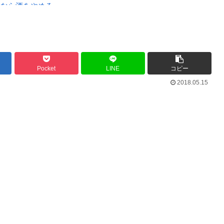
いなら酒をやめろ
と衝突したドラレコが（ノ∇`）
Powered by livedoor 相互RSS
」
Pocket
LINE
コピー
最大級の火山の兆し＝韓国の反応
2018.05.15
バースデーゴール！！
Powered by livedoor 相互RSS