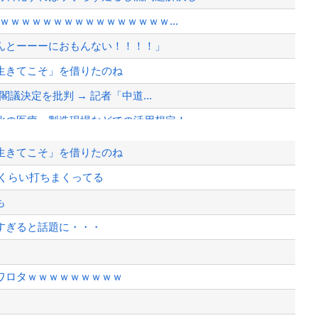
ｗｗｗｗｗｗｗｗｗｗｗｗｗｗｗｗ...
んとーーーにおもんない！！！！」
生きてこそ」を借りたのね
閣議決定を批判 → 記者「中道...
化の医療・製造現場などでの活用想定！
生きてこそ」を借りたのね
に、減税が決まった途端に市場が動き出...
倍くらい打ちまくってる
も
から相手してくれ
すぎると話題に・・・
、様々な憶測が飛び交う。1週間ぶり...
、暴動第二波不可避へ
ワロタｗｗｗｗｗｗｗｗｗ