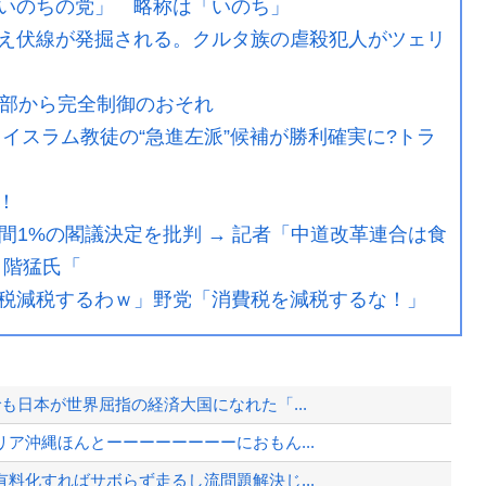
いのちの党」 略称は「いのち」
え伏線が発掘される。クルタ族の虐殺犯人がツェリ
外部から完全制御のおそれ
イスラム教徒の“急進左派”候補が勝利確実に?トラ
！
年間1%の閣議決定を批判 → 記者「中道改革連合は食
 階猛氏「
税減税するわｗ」野党「消費税を減税するな！」
も日本が世界屈指の経済大国になれた「...
ア沖縄ほんとーーーーーーーーにおもん...
料化すればサボらず走るし流問題解決じ...