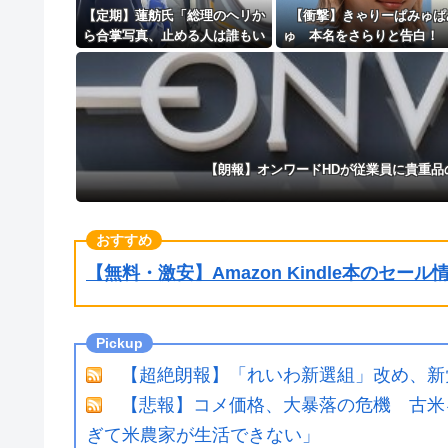
【定期】蓮舫氏「総理のヘリか
【衝撃】きゃりーぱみゅぱ
ら合掌写真、止める人は誰もい
ゅ 本名をさらりと告白！
なかったの？」「あまりにも愕
名の由来も明かす！！
然」
【朗報】オンワードHDが従業員に貴重
【無料・激安】Amazon Kindle本のセー
【超絶朗報】「れいわ新選組」改め、新
【悲報】コメ価格、大暴落の危機 古米
ぎて米農家が生活できない」