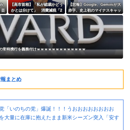
み
【高市首相】「私が総裁かどう
【悲報】Google、Geminiが大
 芸
かとは分けて」 消費減税「2
赤字、史上初のマイナスキャッ
年後に私の責任で戻す」発言を
シュフローに陥る・・・
説明
品の常時携行を義務付けｗｗｗｗｗｗｗｗｗｗｗｗｗ
ル情報まとめ
党「いのちの党」爆誕！！！うおおおおおおおお
を大量に在庫に抱えたまま新米シーズン突入「安す