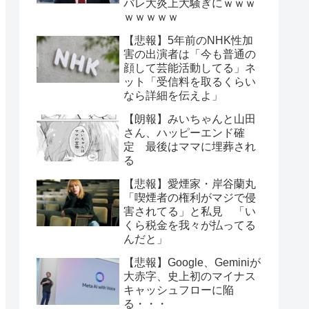
バレ大炎上大騒ぎにｗｗｗ
ｗｗｗｗｗ
【悲報】5年前のNHK性加
害の出演者は「今も普通の
顔して芸能活動してる」ネ
ット「受信料を取るくらい
なら詳細を伝えよ」
【朗報】みいちゃんと山田
さん、ハッピーエンド確
定 最後はママに埋葬され
る
【悲報】愛煙家・岸谷蘭丸
「喫煙者の権利がマジで侵
害されてる」と私見 「い
くら税金を我々が払ってる
んだと」
【悲報】Google、Geminiが
大赤字、史上初のマイナス
キャッシュフローに陥
る・・・