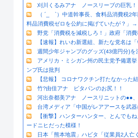
刈川くるみアナ ノースリーブの巨乳！
（ ´_ゝ`）中道幹事長、食料品消費税2
料品消費税ゼロを公約に掲げていたが？」→
野党「消費税を減税しろ！」政府「消費
【速報】れいわ新選組、新たな党名は「
週間少年ジャンプのグッズ(43億円分)
アメリカ・ミシガン州の民主党予備選挙 
ンプ氏は批判
【悲報】 コロナワクチン打たなかった
竹?由佳アナ ピタパンのお尻！！
河出奈都美アナ ノースリニットの●●、
台湾メディア「中国がレアアースを武器
【衝撃】ハンターハンター、とんでもね
ードニヒだった模様！
日本「熊本地震」ハビタ「従業員2人亡