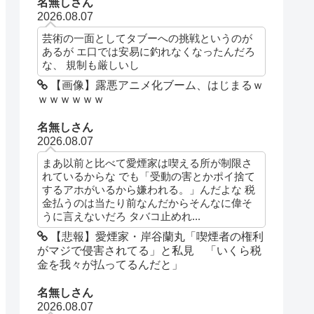
名無しさん
2026.08.07
芸術の一面としてタブーへの挑戦というのが
あるが エ口では安易に釣れなくなったんだろ
な、 規制も厳しいし
【画像】露悪アニメ化ブーム、はじまるｗ
ｗｗｗｗｗｗ
名無しさん
2026.08.07
まあ以前と比べて愛煙家は喫える所が制限さ
れているからな でも「受動の害とかポイ捨て
するアホがいるから嫌われる。」んだよな 税
金払うのは当たり前なんだからそんなに偉そ
うに言えないだろ タバコ止めれ...
【悲報】愛煙家・岸谷蘭丸「喫煙者の権利
がマジで侵害されてる」と私見 「いくら税
金を我々が払ってるんだと」
名無しさん
2026.08.07