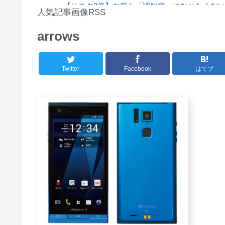
【リスク3倍】お前ら「認知症」になりたくな
人気記事画像RSS
【動画】両方馬鹿（笑）ミニストップでトラック
arrows
白石「あ、あきら様……？」あきら「……白石
8/4のニュース
Twitter
Facebook
はてブ
日本旅行キャンセルすべきか…1万年ぶり史上
更新中止のお知らせ
海外「おめでとうタキ！」リヴァプール南野が