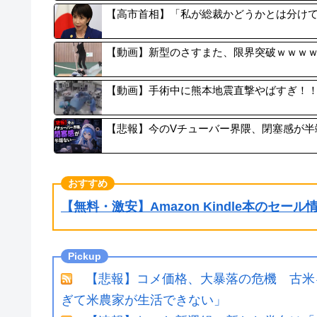
【高市首相】「私が総裁かどうかとは分けて
【動画】新型のさすまた、限界突破ｗｗｗ
【動画】手術中に熊本地震直撃やばすぎ！
【悲報】今のVチューバー界隈、閉塞感が半
【無料・激安】Amazon Kindle本のセー
【悲報】コメ価格、大暴落の危機 古米
ぎて米農家が生活できない」