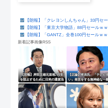
【朗報】「クレヨンしんちゃん」33円セー
【朗報】「東京大学物語」88円セールｗ
【朗報】「GANTZ」全巻100円セール
新着記事画像RSS
【悲報】岸田文雄元首相､円安
【正論】有吉氏、「テレビ
を阻止するために日米の通貨当
い」発言をする無神経な一
局が実施した為替介入は｢一時
に憤慨ｗｗｗｗｗｗｗ
しのぎに過ぎない｣との認識を
示す