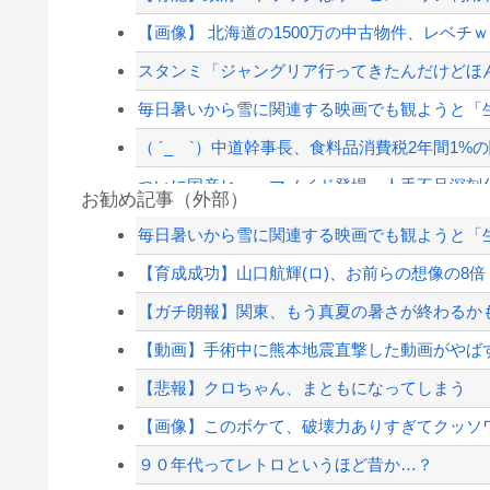
【画像】 北海道の1500万の中古物件、レベチｗ
スタンミ「ジャングリア行ってきたんだけどほ
毎日暑いから雪に関連する映画でも観ようと「
（ ´_ゝ`）中道幹事長、食料品消費税2年間1%の
ついに国産ヒューマノイド登場、人手不足深刻
お勧め記事（外部）
暴力行為法違反の疑いで、毎日新聞記者を逮捕
毎日暑いから雪に関連する映画でも観ようと「
消費税減税に反対していた財務省の面目が丸潰れ
【育成成功】山口航輝(ロ)、お前らの想像の8
昔の自販機が最高すぎる
【ガチ朗報】関東、もう真夏の暑さが終わるか
【悲報】嫁に15年間嘘つかれてて心が壊れてる
【動画】手術中に熊本地震直撃した動画がやば
【配信者】「金バエ」のSNS更新が1週間途絶え
【悲報】クロちゃん、まともになってしまう
【緊急速報】NYで警官が黒人男性の首を絞め
【画像】このボケて、破壊力ありすぎてクッソ
９０年代ってレトロというほど昔か…？