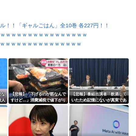
ル！！「ギャルごはん」全10巻 各227円！！
ｗｗｗｗｗｗｗｗｗｗｗｗｗｗｗｗｗ
ｗｗｗｗｗｗｗｗｗｗｗｗｗｗｗｗｗ
見な
【悲報】「下げるのが筋なんで
【悲報】番組出演者「飲酒して
般人
すけど…」消費減税で値下がり
いたため記憶にないが真実であ
する分と同じだけ商品を値上げ
れば申し訳ない」 NHK職員が
して店頭価格を変えない店も…
出演者から性被害