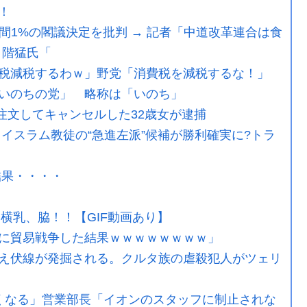
！
年間1%の閣議決定を批判 → 記者「中道改革連合は食
 階猛氏「
税減税するわｗ」野党「消費税を減税するな！」
いのちの党」 略称は「いのち」
を注文してキャンセルした32歳女が逮捕
イスラム教徒の“急進左派”候補が勝利確実に?トラ
結果・・・・
横乳、脇！！【GIF動画あり】
に貿易戦争した結果ｗｗｗｗｗｗｗｗ」
え伏線が発掘される。クルタ族の虐殺犯人がツェリ
くなる」営業部長「イオンのスタッフに制止されな