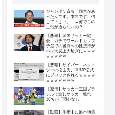
ジャンポケ斉藤「同意があ
ったんです。本当です。信
じて下さい」 ←何でこの
主張が通らないの？
【悲報】韓国サッカー協
会、ガチでワールドカップ
予選での審判への性接待が
バレ大炎上大騒ぎにｗｗｗ
ｗｗｗｗｗ
【悲報】サイバーコネクト
ツーの松山氏、JUMP公式
にブロックされるｗｗｗｗ
ｗｗｗｗｗｗｗ
【驚愕】サッカー王国ブラ
ジルで進むサッカー離れ
36％が「関心なし」
【動画】手術中に熊本地震