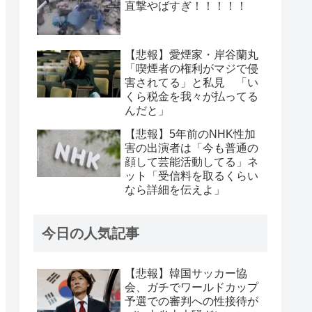
直撃やばすぎ！！！！！
【悲報】愛煙家・岸谷蘭丸
「喫煙者の権利がマジで侵
害されてる」と私見 「い
くら税金を我々が払ってる
んだと」
【悲報】5年前のNHK性加
害の出演者は「今も普通の
顔して芸能活動してる」ネ
ット「受信料を取るくらい
なら詳細を伝えよ」
今日の人気記事
【悲報】韓国サッカー協
会、ガチでワールドカップ
予選での審判への性接待が